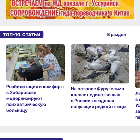
ТОП-10. СТАТЬИ
В раздел
Реабилитация и комфорт:
На острове Фуругельма
в Хабаровске
Л
крепнет единственная
модернизируют
в
в России гнездовая
психиатрическую
У
популяция редкой птицы
больницу
з
п