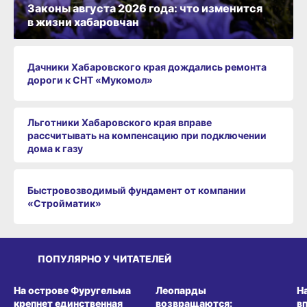
Законы августа 2026 года: что изменится
в жизни хабаровчан
Дачники Хабаровского края дождались ремонта
дороги к СНТ «Мукомол»
Льготники Хабаровского края вправе
рассчитывать на компенсацию при подключении
дома к газу
Быстровозводимый фундамент от компании
«Стройматик»
ПОПУЛЯРНО У ЧИТАТЕЛЕЙ
СРЕДА ОБИТАНИЯ
СРЕДА ОБИТАНИЯ
СР
На острове Фуругельма
Леопарды
Н
крепнет единственная
возвращаются:
в