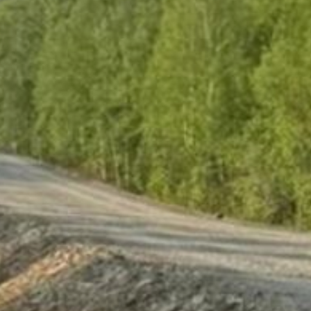
продолжает работы
на отрезке с 7 по 15
километр. Дорожники уже
заменили пучинистый грунт
и обустроили рабочий слой
насыпи. Для защиты
от паводков отсыпано свыше
100 тысяч кубометров
скального грунта, основание
поднято на 20 сантиметров.
В первых числах июня
начнётся укладка асфальта
и укрепление обочин.
Общий бюджет ремонта
в этом году — более 86
миллионов рублей,
из которых 83,4 миллиона —
федеральные средства. На
всю дорогу к Петропавловке
запланировано свыше 215
миллионов рублей. Всего
по нацпроекту в 2026 году
в крае обновят свыше 140
километров трасс.