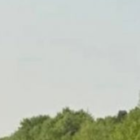
В краевом минтрансе
подчеркнули,
что правительство
Хабаровского края
стремится создать
комфортную
инфраструктуру
для туристов:
в Петропавловке
расположены женский
монастырь и четыре
глэмпинга.
«Обновлённая дорога
привлечёт ещё больше
путешественников,
что положительно скажется
на местной экономике», —
отметили в министерстве.
Напомним, в 2025 году
специалисты
отремонтировали участок с 0
по 7 километр. В этом
дорожном сезоне подрядчик