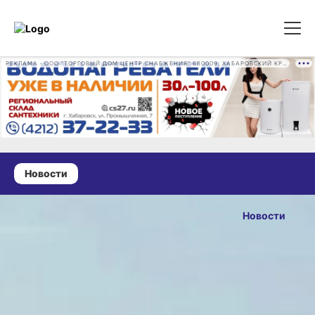
РЕКЛАМА • ООО "ТОРГОВЫЙ ДОМ ЦЕНТР СНАБЖЕНИЯ" 680009, ХАБАРОВСКИЙ КРАЙ, ГОРОД ХАБАРОВСК, ПРОМЫШЛЕННАЯ УЛ., Д. 7 ОГРН 1162724073930
Новости
27 мая 2026 г., 14:23
В Хабаровском
Новости
районе
ОПУБЛИКОВАНО
ремонтируют
27 мая 2026 г., 14:23
дорогу к селу
Петропавловка