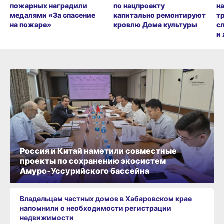
пожарных наградили
по нацпроекту
н
медалями «За спасение
капитально ремонтируют
т
на пожаре»
кровлю Дома культуры
с
и
Россия и Китай наметили совместные
проекты по сохранению экосистем
Амуро‑Уссурийского бассейна
Владельцам частных домов в Хабаровском крае
напомнили о необходимости регистрации
недвижимости