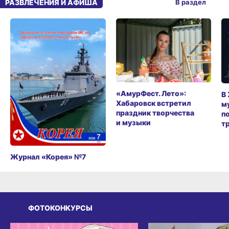
РАЗВЛЕЧЕНИЯ И АФИША
В раздел
«АмурФест. Лето»:
В
Хабаровск встретил
м
праздник творчества
п
и музыки
т
Журнал «Корея» №7
ФОТОКОНКУРСЫ