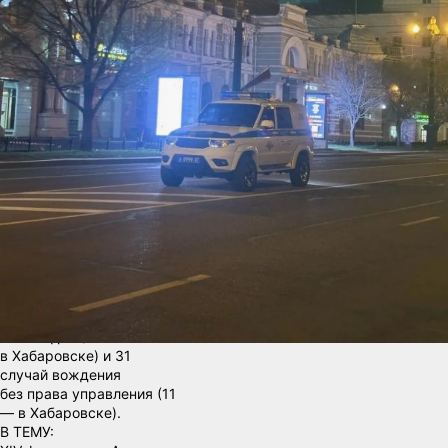
с дороги, в котором
пострадали 4 человека.
В рамках
профилактических
мероприятий инспекторы
выявили 386 нарушений
ПДД за отчётный период.
В частности, было
зафиксировано 18
случаев управления ТС
в состоянии опьянения (7
— в Хабаровске), 41
случай непропуска
пешеходов на переходах
(11 — в Хабаровске), 24
факта нарушения правил
перехода со стороны
пешеходов (13 —
в Хабаровске) и 31
случай вождения
без права управления (11
— в Хабаровске).
В ТЕМУ: