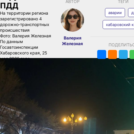
АВТОР
ТЕГИ
ПДД
аварии
д
На территории региона
зарегистрировано 4
дорожно‑транспортных
хабаровский 
происшествия
Фото:
Валерия Железная
Валерия
По данным
Железная
ПОДЕЛИТЬ
Госавтоинспекции
Хабаровского края, 25
мая 2026 года
на территории региона
зарегистрировано 4
дорожно‑транспортных
происшествия. В
результате этих
инцидентов травмы
получили 8 человек.
Среди происшествий
зафиксированы одно
столкновение, одно
опрокидывание, наезд
на лицо, использующее
СИМ, а также съезд