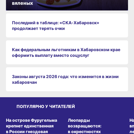
вяленых
Последний в таблице: «СКА‑Хабаровск»
продолжает терять очки
Как федеральным льготникам в Хабаровском крае
оформить выплату вместо соцуслуг
Законы августа 2026 года: что изменится в жизни
хабаровчан
ПОПУЛЯРНО У ЧИТАТЕЛЕЙ
СРЕДА ОБИТАНИЯ
СРЕДА ОБИТАНИЯ
СР
На острове Фуругельма
Леопарды
Н
крепнет единственная
возвращаются:
в
в России гнездовая
в окрестностях
л