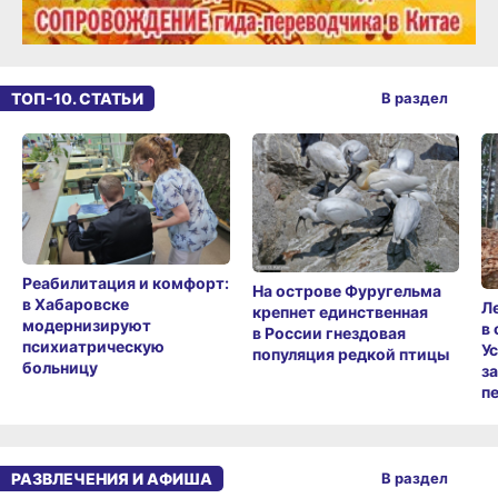
ТОП-10. СТАТЬИ
В раздел
Реабилитация и комфорт:
На острове Фуругельма
в Хабаровске
Л
крепнет единственная
модернизируют
в
в России гнездовая
психиатрическую
У
популяция редкой птицы
больницу
з
п
РАЗВЛЕЧЕНИЯ И АФИША
В раздел