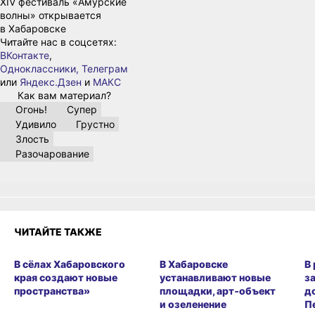
XIV фестиваль «Амурские
волны» открывается
в Хабаровске
Читайте нас в соцсетях:
ВКонтакте
,
Одноклассники,
Телеграм
или
Яндекс.Дзен
и
МАКС
Как вам материал?
Огонь!
Супер
Удивило
Грустно
Злость
Разочарование
ЧИТАЙТЕ ТАКЖЕ
В сёлах Хабаровского
В Хабаровске
В
края создают новые
устанавливают новые
з
пространства»
площадки, арт‑объект
д
и озеленение
П