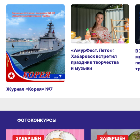
«АмурФест. Лето»:
В
Хабаровск встретил
м
праздник творчества
п
и музыки
т
Журнал «Корея» №7
ФОТОКОНКУРСЫ
ЗАВЕРШЁН
ЗАВЕРШЁН