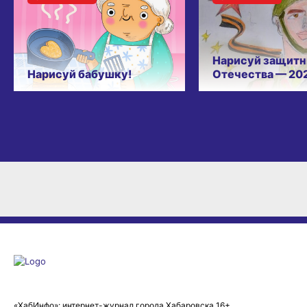
Нарисуй защитн
Нарисуй бабушку!
Отечества — 20
«ХабИнфо»: интернет-журнал города Хабаровска 16+