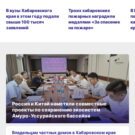
В вузы Хабаровского
Троих хабаровских
В
края в этом году подали
пожарных наградили
п
свыше 100 тысяч
медалями «За спасение
к
заявлений
на пожаре»
к
Россия и Китай наметили совместные
проекты по сохранению экосистем
Амуро‑Уссурийского бассейна
Владельцам частных домов в Хабаровском крае