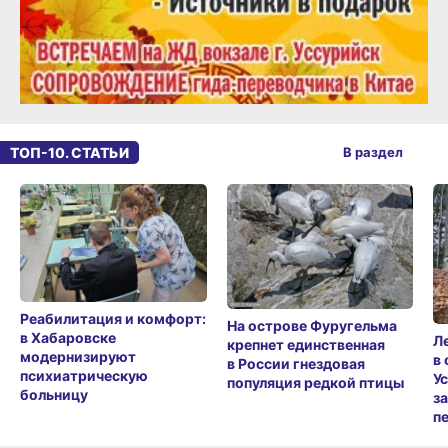
ТОП-10. СТАТЬИ
В раздел
Реабилитация и комфорт:
На острове Фуругельма
в Хабаровске
Л
крепнет единственная
модернизируют
в
в России гнездовая
психиатрическую
У
популяция редкой птицы
больницу
з
п