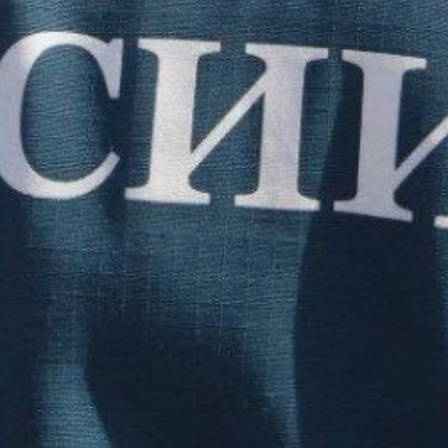
термических аномалий.
На дорогах произошло
четыре ДТП, пострадали
четыре человека,
погибших нет. Пожарно-
спасательные
подразделения
реагировали четыре
раза. Радиационный фон
— от 0,09 до 0,13 мкЗв/ч,
в пределах нормы. На
реках края преобладает
спад уровня воды.
Подтоплена пойма Амура
у села Богородское, рек
Бурея, Хор, Амгунь
на глубину 0,4-1,1 метра.
У Хабаровска уровень
Амура около нормы,
в течение двух суток
ожидается спад на 3-5
сантиметров.
На дежурстве находятся
607 человек и 200 единиц