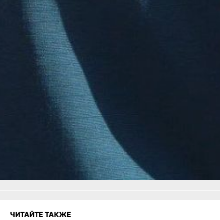
техники. Опасные
метеоявления 24 мая не
прогнозируются.
В ТЕМУ:
Магнитные бури,
радиационный фон
и пробки в Хабаровске 24
мая
Читайте нас в соцсетях:
ВКонтакте
,
Одноклассники,
Телеграм
или
Яндекс.Дзен
и
МАКС
Как вам материал?
Огонь!
Супер
Удивило
Грустно
Злость
Разочарование
ЧИТАЙТЕ ТАКЖЕ