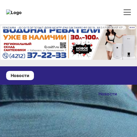
РЕКЛАМА • ООО "ТОРГОВЫЙ ДОМ ЦЕНТР СНАБЖЕНИЯ" 680009, ХАБАРОВСКИЙ КРАЙ, ГОРОД ХАБАРОВСК, ПРОМЫШЛЕННАЯ УЛ., Д. 7 ОГРН 1162724073930
Новости
24 мая 2026 г., 10:02
В
Новости
Хабаровском
ОПУБЛИКОВАНО
крае
24 мая 2026 г., 10:02
произошло
18 пожаров