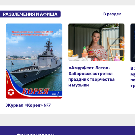
РАЗВЛЕЧЕНИЯ И АФИША
В раздел
«АмурФест. Лето»:
В
Хабаровск встретил
м
праздник творчества
п
и музыки
т
Журнал «Корея» №7