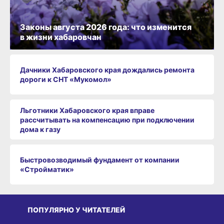
Законы августа 2026 года: что изменится
в жизни хабаровчан
Дачники Хабаровского края дождались ремонта
дороги к СНТ «Мукомол»
Льготники Хабаровского края вправе
рассчитывать на компенсацию при подключении
дома к газу
Быстровозводимый фундамент от компании
«Стройматик»
ПОПУЛЯРНО У ЧИТАТЕЛЕЙ
СРЕДА ОБИТАНИЯ
СРЕДА ОБИТАНИЯ
СР