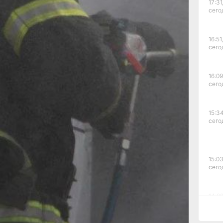
17:31
ова
сего
 дома
авила
16:51,
яло
сего
16:09
тый
сего
ля
ицу.
нут.
15:34
жа
сего
8
7
ке
зы
15:03
сего
-2
ни.
нет.
14:09
сего