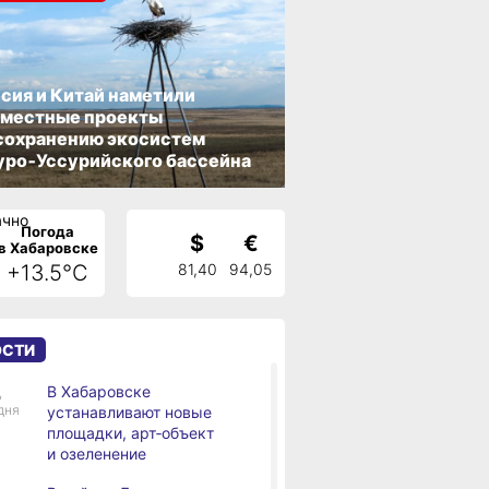
сия и Китай наметили
вместные проекты
сохранению экосистем
ро‑Уссурийского бассейна
Погода
$
€
в Хабаровске
+13.5°C
81,40
94,05
ОСТИ
В Хабаровске
,
дня
устанавливают новые
площадки, арт‑объект
и озеленение