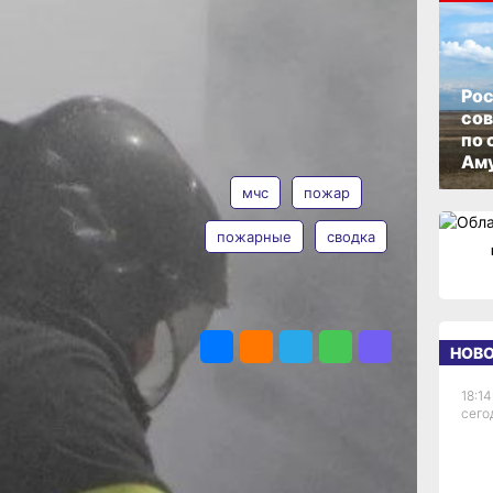
ОПУБЛИКОВАНО
16 мая 2026 г., 10:00
Рос
со
по 
АВТОР
ТЕГИ
Аму
мчс
пожар
пожарные
сводка
Таисия
Субботина
ПОДЕЛИТЬСЯ
рае не
НОВ
ий.
18:14
ия
сего
ность