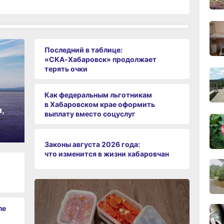
сего
08:0
сего
Последний в таблице:
«СКА‑Хабаровск» продолжает
19:34
терять очки
вчер
Как федеральным льготникам
19:06
в Хабаровском крае оформить
вчер
,
выплату вместо соцуслуг
Законы августа 2026 года:
18:23
что изменится в жизни хабаровчан
вчер
17:36
вчер
ле