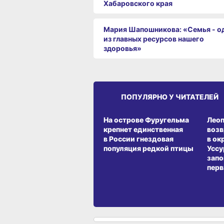
Хабаровского края
Мария Шапошникова: «Семья - о
из главных ресурсов нашего
здоровья»
ПОПУЛЯРНО У ЧИТАТЕЛЕЙ
СРЕДА ОБИТАНИЯ
СРЕД
На острове Фуругельма
Лео
крепнет единственная
воз
в России гнездовая
в ок
популяция редкой птицы
Уссу
запо
перв