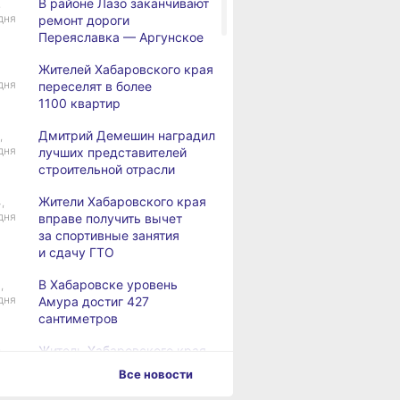
В районе Лазо заканчивают
,
дня
ремонт дороги
Переяславка — Аргунское
Жителей Хабаровского края
дня
переселят в более
1100 квартир
Дмитрий Демешин наградил
,
дня
лучших представителей
строительной отрасли
Жители Хабаровского края
,
дня
вправе получить вычет
за спортивные занятия
и сдачу ГТО
В Хабаровске уровень
,
дня
Амура достиг 427
сантиметров
Житель Хабаровского края
,
дня
перевёл мошенникам
Все новости
свыше миллиона рублей