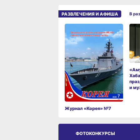
РАЗВЛЕЧЕНИЯ И АФИША
В ра
«Аму
Хаба
праз
и му
Журнал «Корея» №7
ФОТОКОНКУРСЫ