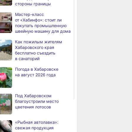
стороны границы
дня
радиационный фон и пробки
в Хабаровске 7 августа
Мастер-класс
от «Хабинфо»: стоит ли
Какой сегодня день: День
3,
покупать промышленную
дня
маяка
швейную машину для дома
В вузы Хабаровского края
,
Как пожилым жителям
а
в этом году подали свыше
Хабаровского края
100 тысяч заявлений
бесплатно съездить
в санаторий
Троих хабаровских
,
а
пожарных наградили
Погода в Хабаровске
медалями «За спасение
на август 2026 года
на пожаре»
В Николаевске-на-Амуре
,
а
по нацпроекту капитально
Под Хабаровском
ремонтируют кровлю Дома
благоустроили место
культуры
цветения лотосов
В Хабаровске
,
а
на общественный транспорт
«Рыбная автолавка»:
наносят слоганы
свежая продукция
для туристов и жителей