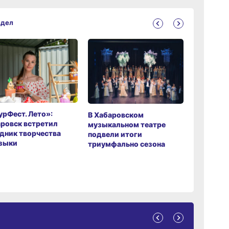
здел
рФест. Лето»:
Хабаров
В Хабаровском
ровск встретил
музыкаль
музыкальном театре
дник творчества
завершил
подвели итоги
зыки
мировой 
триумфально сезона