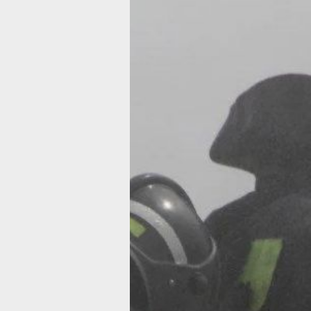
Хабаровские
пожарные
за сутки
потушили 67
техногенных
пожаров
Горели дома в Хабаровске
и Комсомольске-на-Амуре
Фото:
Ольга Григорьева
За минувшие сутки в Хабаровском к
зафиксировано чрезвычайных ситуац
Как сообщили в ГУ МЧС России
по Хабаровскому краю, подразделен
пожарной охраны выезжали на 67
техногенных пожаров, из которых 13
произошли в жилье. Сухая раститель
загоралась 19 раз.