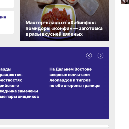
17:09
вчер
дин
Мастер-класс от «Хабинфо»:
помидоры «конфи» — заготовка
16:17,
в разы вкусней вяленых
вчер
А ОБИТАНИЯ
СРЕДА ОБИТАНИЯ
ЗЕМЛЯКИ
парды
На Дальнем Востоке
Пионовый
вращаются:
впервые посчитали
хабаровч
рестностях
леопардов и тигров
Воронкев
рийского
по обе стороны границы
ведника замечены
ые пары хищников