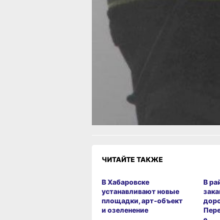
образованиях. В Хабаровске и ряде
районов сохраняется IV класс пожар
опасности. Спасатели дважды выез
на последствия ДТП. Сегодня в крае
столице облачно с дождём и до +17
градусов.
Читайте нас в соцсетях:
ВКонтакте
,
Одноклассники,
Телеграм
или
Яндекс.Дзен
и
МАКС
Как вам материал?
Огонь!
Супер
Удивило
Грустно
Злость
Разочаров
ЧИТАЙТЕ ТАКЖЕ
В Хабаровске
В ра
устанавливают новые
зака
площадки, арт‑объект
дор
и озеленение
Пере
е