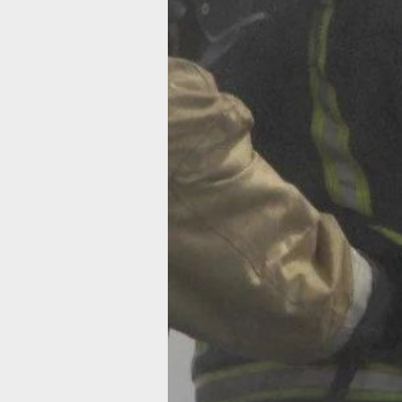
В Хабаровске на улице Павла Мороз
огонь охватил деревянную крышу,
перекрытия и веранду одноэтажного
из газоблоков. Площадь пожара сост
100 квадратных метров, тушение зан
2,5 часа. В Комсомольске-на-Амуре
в микрорайоне Чкаловский ночью
загорелись металлический кунг,
приспособленный под жильё, и доща
дом. Хозяин при эвакуации автомоби
порезал руки, его доставили в больн
Пожар ликвидировали за 1 час 20 ми
На улице Лазо в квартире пятого эта
горели домашние вещи и мебель на 
квадратных метрах, справились за 3
минут. На улице Зелёной в Хабаровс
на территории производственной ба
тушили мусор, огонь повредил
трансформатор. В селе Воронежское
сгорела часть кровли деревянной ба
Пострадавших в этих происшествиях 
Особый противопожарный режим
действует в 16 муниципальных