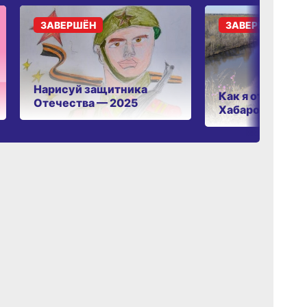
ЗАВЕРШЁН
ЗАВЕРШЁН
Нарисуй защитника
Как я отдыхаю 
Отечества — 2025
Хабаровском к