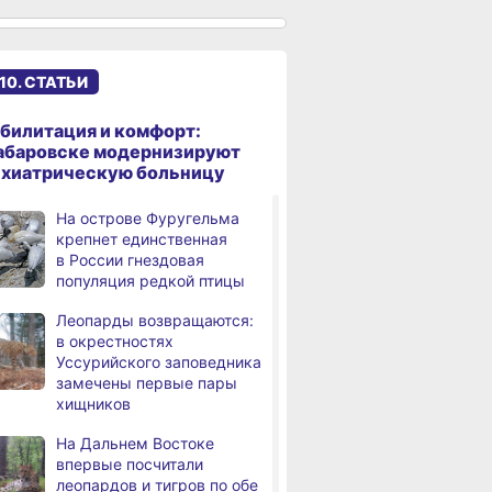
В Хабаровске суд
,
дня
рассмотрит дело об ошибке
при техобслуживании
10. СТАТЬИ
самолёта
В Хабаровском крае
,
билитация и комфорт:
дня
за сутки произошло 3
абаровске модернизируют
дорожно-транспортных
ихиатрическую больницу
происшествий
На острове Фуругельма
В Хабаровске косметолог
крепнет единственная
дня
осуждена
в России гнездовая
за мошенничество
популяция редкой птицы
В Хабаровске потушили
Леопарды возвращаются:
дня
крупный пожар
в окрестностях
в деревянном доме
Уссурийского заповедника
замечены первые пары
Более сотни граждан
4,
хищников
дня
 Демешин
Жители Хабаровского
В Хабаровске 
с инвалидностью
 лучших
края вправе получить
Амура достиг
трудоустроены
На Дальнем Востоке
ителей
вычет за спортивные
сантиметров
в Хабаровском крае
впервые посчитали
ьной отрасли
занятия и сдачу ГТО
леопардов и тигров по обе
Магнитные бури,
,