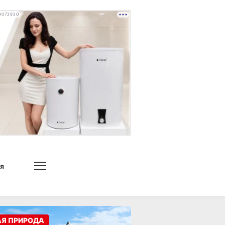
4073930
я
АЯ ПРИРОДА