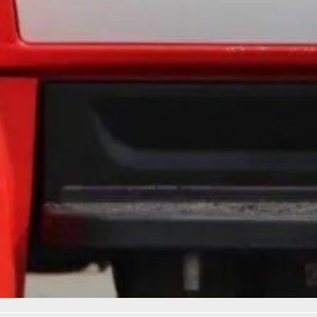
Отметим, что для повышения
эффективности контроля
применяются беспилотные
летательные системы.
Профилактические группы
посещают не только городские
зоны, но и садовые товарищества,
места отдыха, рыбалки и охоты
в пригородах.
В ТЕМУ:
Вертолет МИ‑8 получил
повреждения при посадке
под Хабаровском
Читайте нас в соцсетях:
ВКонтакте
,
Одноклассники,
Телеграм
или
Яндекс.Дзен
и
МАКС
Как вам материал?
Огонь!
Супер
Удивило
Грустно
Злость
Разочарование