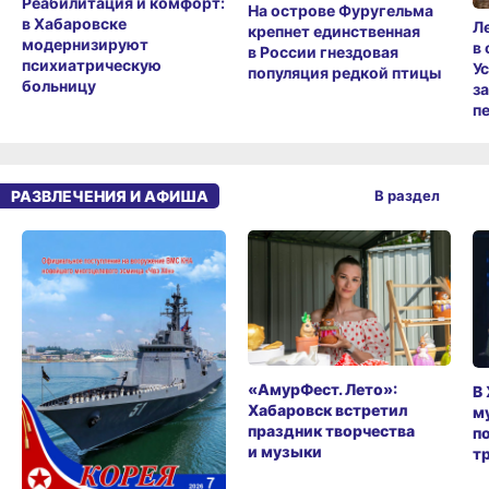
Реабилитация и комфорт:
На острове Фуругельма
в Хабаровске
Л
крепнет единственная
модернизируют
в
в России гнездовая
психиатрическую
У
популяция редкой птицы
больницу
з
п
РАЗВЛЕЧЕНИЯ И АФИША
В раздел
«АмурФест. Лето»:
В
Хабаровск встретил
м
праздник творчества
п
и музыки
т