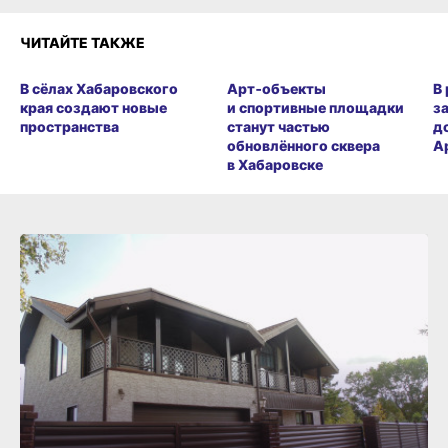
ЧИТАЙТЕ ТАКЖЕ
В сёлах Хабаровского
Арт‑объекты
В
края создают новые
и спортивные площадки
з
пространства
станут частью
д
обновлённого сквера
А
в Хабаровске