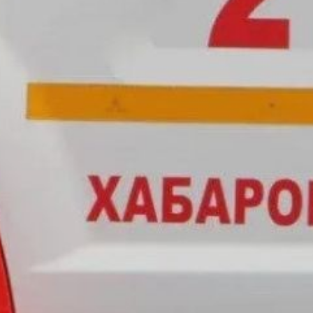
Среди нарушений — отсутствие
или ненадлежащее состояние
противопожарных
минерализованных полос,
скопление мусора и сухой
растительности,
несанкционированные свалки
горючих материалов. По итогам
проверок возбуждено 51
административное дело
в отношении органов местного
самоуправления и должностных
лиц.
Межведомственные рейдовые
мероприятия (всего проведено
368) позволили выявить
дополнительные нарушения.
Возбуждено 53 административных
дела, 48 из которых связаны
с нарушением правил
использования открытого огня.
Установлены 9 физических лиц,
действия которых спровоцировали
ландшафтные пожары.