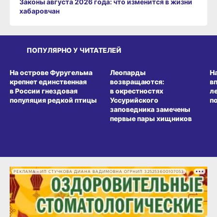
Законы августа 2026 года: что изменится в жизни
хабаровчан
ПОПУЛЯРНО У ЧИТАТЕЛЕЙ
СРЕДА ОБИТАНИЯ
СРЕДА ОБИТАНИЯ
СР
На острове Фуругельма
Леопарды
Н
крепнет единственная
возвращаются:
в
в России гнездовая
в окрестностях
л
популяция редкой птицы
Уссурийского
п
заповедника замечены
первые пары хищников
РЕКЛАМА • ИП СТУЧКОВА ДИАНА ВАДИМОВНА ОГРНИП 325253600107053