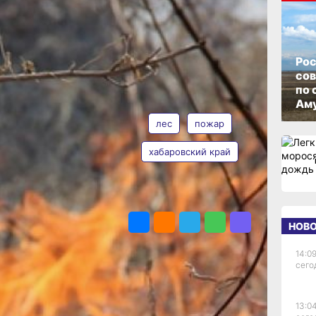
м
ОПУБЛИКОВАНО
15 мая 2026 г., 11:30
ло
Рос
со
ых
по 
АВТОР
ТЕГИ
Аму
лес
пожар
вали
хабаровский край
му
Валерия
Железная
ПОДЕЛИТЬСЯ
НОВ
14:09
сего
рых
кже
13:04
ия