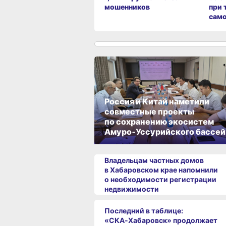
мошенников
при 
сам
Россия и Китай наметили
совместные проекты
по сохранению экосистем
Амуро‑Уссурийского бассей
Владельцам частных домов
в Хабаровском крае напомнили
о необходимости регистрации
недвижимости
Последний в таблице:
«СКА‑Хабаровск» продолжает