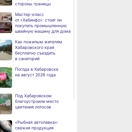
стороны границы
в Хабаровско
Федеральный эксперт
а
высоко оценил спортивную
Мастер-класс
инфраструктуру
от «Хабинфо»: стоит ли
Хабаровского края
покупать промышленную
швейную машину для дома
Дебаркадеры с памятными
,
а
именами начали строить
Как пожилым жителям
в Хабаровском крае
Хабаровского края
бесплатно съездить
Эпидобстановка
,
в санаторий
а
в Хабаровском крае
стабильная
Погода в Хабаровске
на август 2026 года
В Хабаровском крае
,
а
высокотехнологичную
помощь получили более
12,5 тысячи человек
Под Хабаровском
благоустроили место
Уровень Амура
3,
цветения лотосов
а
у Хабаровска достиг 423
см, вода продолжает
подниматься
«Рыбная автолавка»:
свежая продукция
В администрации
,