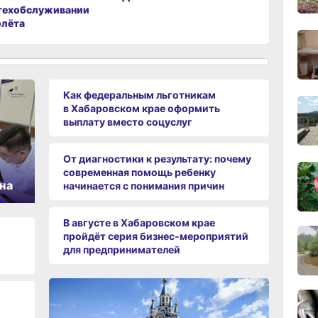
техобслуживании
16:17,
вчер
олёта
15:44
вчер
Как федеральным льготникам
в Хабаровском крае оформить
выплату вместо соцуслуг
15:08
вчер
От диагностики к результату: почему
современная помощь ребенку
14:22
на
начинается с понимания причин
вчер
В августе в Хабаровском крае
пройдёт серия бизнес‑мероприятий
13:4
для предпринимателей
вчер
13:06