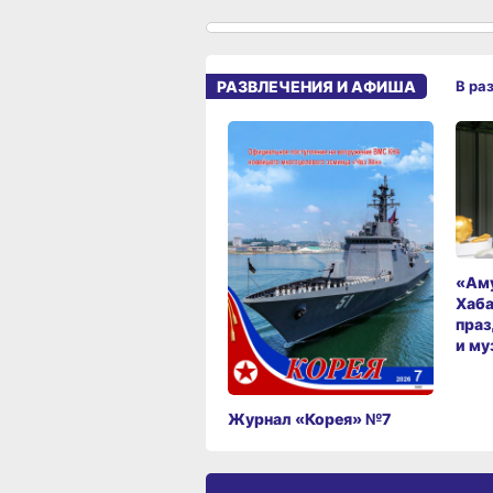
РАЗВЛЕЧЕНИЯ И АФИША
В ра
«Аму
Хаба
праз
и му
Журнал «Корея» №7