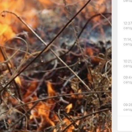
сего
рая
12:37
сего
11:14,
сего
акже
й,
10:21,
сего
09:4
сего
йонах
е
09:28
сего
в
08:0
.
сего