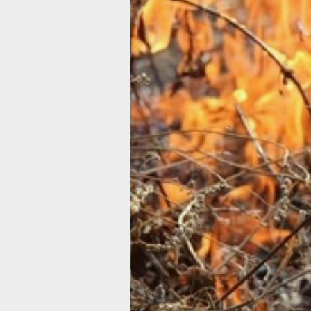
сухой растительности.
В 16 муниципальных образованиях к
действует особый противопожарный
режим, среди которых — городские
округа Хабаровска
и Комсомольска‑на‑Амуре,
муниципальные округа Солнечный,
Вяземский, Бикинский,
Советско‑Гаванский, Ванинский, а т
муниципальные районы: Хабаровски
Амурский, Верхнебуреинский,
Комсомольский, Николаевский,
Нанайский, Ульчский, имени Полины
Осипенко, имени Лазо.
Данные Дальневосточного УГМС
свидетельствуют о высоком уровне
пожарной опасности в отдельных ра
края. IV класс зафиксирован в район
имени Лазо, Бикинском, Солнечном,
Вяземском округах, Амурском,
Нанайском, Хабаровском районах и 
Хабаровске. В некоторых частях
Бикинского муниципального округа
отмечен V класс пожарной опасности