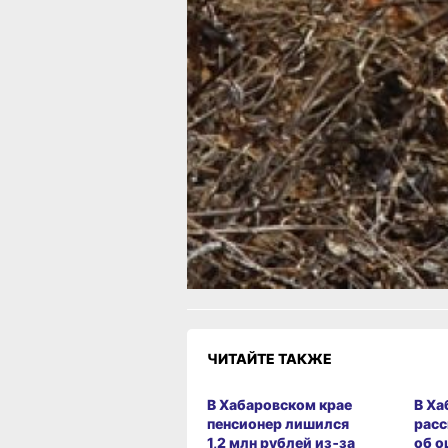
Семь раз пожарные и спасатели
привлекались к работам по ликвида
последствий ДТП.
В ТЕМУ:
1 700 молодых жителей Хабаровског
края участвуют в проекте «Новый
маршрут»
Читайте нас в соцсетях:
ВКонтакте
,
Одноклассники,
Телеграм
или
Яндекс.Дзен
и
МАКС
Как вам материал?
Огонь!
Супер
Удивило
Грустно
Злость
Разочаров
ЧИТАЙТЕ ТАКЖЕ
В Хабаровском крае
В Ха
пенсионер лишился
расс
1,2 млн рублей из‑за
об о