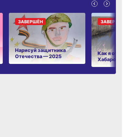
ЗАВЕРШЁН
ЗАВЕРШЁН
Нарисуй защитника
Как я отдыхаю 
Отечества — 2025
Хабаровском к