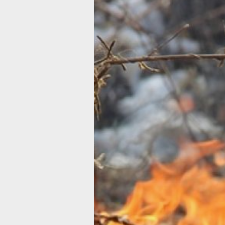
За сутки
в Хабаровско
крае произош
47 техногенн
пожаров
Пожарные подразделения отреагиро
на 47 техногенных возгораний
Фото:
ГУ МЧС России по Хабаровско
краю
По информации ГУ МЧС России
по Хабаровскому краю, за минувшие
сутки на территории региона
чрезвычайных ситуаций не
зарегистрировано. Пожарные
подразделения отреагировали на 47
техногенных возгораний, три из кото
произошли в жилых помещениях. Та
зафиксировано 29 случаев возгоран