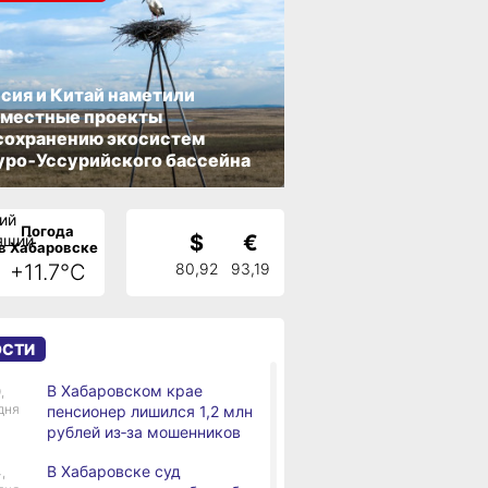
сия и Китай наметили
вместные проекты
сохранению экосистем
ро‑Уссурийского бассейна
Погода
$
€
в Хабаровске
+11.7°C
80,92
93,19
ОСТИ
В Хабаровском крае
,
дня
пенсионер лишился 1,2 млн
рублей из‑за мошенников
В Хабаровске суд
,