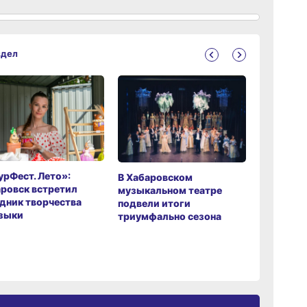
здел
рФест. Лето»:
Хабаров
В Хабаровском
ровск встретил
музыкаль
музыкальном театре
дник творчества
завершил
подвели итоги
зыки
мировой 
триумфально сезона