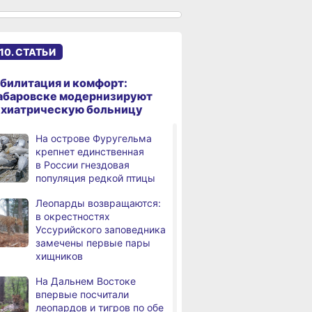
В вузы Хабаровского края
,
а
в этом году подали свыше
100 тысяч заявлений
10. СТАТЬИ
Троих хабаровских
,
билитация и комфорт:
а
пожарных наградили
абаровске модернизируют
медалями «За спасение
ихиатрическую больницу
на пожаре»
На острове Фуругельма
В Николаевске-на-Амуре
,
крепнет единственная
а
по нацпроекту капитально
в России гнездовая
ремонтируют кровлю Дома
популяция редкой птицы
культуры
Леопарды возвращаются:
В Хабаровске
,
в окрестностях
а
на общественный транспорт
Уссурийского заповедника
наносят слоганы
замечены первые пары
для туристов и жителей
хищников
В Николаевске-на-Амуре
,
На Дальнем Востоке
вске косметолог
В Хабаровском крае
Более сотни 
а
появится «умная»
впервые посчитали
а
ликвидировали
с инвалиднос
спортивная площадка
леопардов и тигров по обе
ничество
11 пожаров
трудоустрое