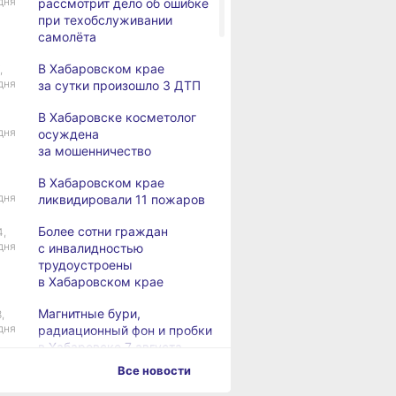
дня
рассмотрит дело об ошибке
при техобслуживании
самолёта
В Хабаровском крае
,
дня
за сутки произошло 3 ДТП
В Хабаровске косметолог
дня
осуждена
за мошенничество
В Хабаровском крае
дня
ликвидировали 11 пожаров
Более сотни граждан
4,
дня
с инвалидностью
трудоустроены
в Хабаровском крае
Магнитные бури,
,
дня
радиационный фон и пробки
в Хабаровске 7 августа
Все новости
Какой сегодня день: День
3,
дня
маяка