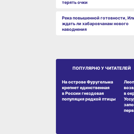
терять очки
Река повышенной готовности, Ил
ждать ли хабаровчанам нового
наводнения
ПОПУЛЯРНО У ЧИТАТЕЛЕЙ
СРЕДА ОБИТАНИЯ
СРЕД
На острове Фуругельма
Лео
крепнет единственная
воз
в России гнездовая
в ок
популяция редкой птицы
Уссу
запо
перв