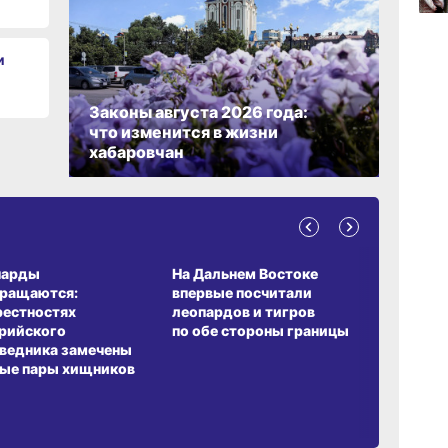
вчер
и
12:19
Законы августа 2026 года:
вчер
что изменится в жизни
хабаровчан
А ОБИТАНИЯ
СРЕДА ОБИТАНИЯ
ЗЕМЛЯКИ
парды
На Дальнем Востоке
Пионовый
вращаются:
впервые посчитали
хабаровч
рестностях
леопардов и тигров
Воронкев
рийского
по обе стороны границы
ведника замечены
ые пары хищников