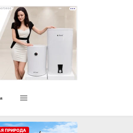
4073930
я
АЯ ПРИРОДА