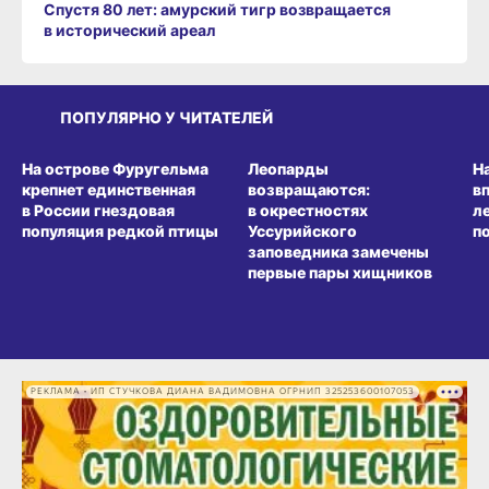
Спустя 80 лет: амурский тигр возвращается
в исторический ареал
ПОПУЛЯРНО У ЧИТАТЕЛЕЙ
СРЕДА ОБИТАНИЯ
СРЕДА ОБИТАНИЯ
СР
На острове Фуругельма
Леопарды
Н
крепнет единственная
возвращаются:
в
в России гнездовая
в окрестностях
л
популяция редкой птицы
Уссурийского
п
заповедника замечены
первые пары хищников
РЕКЛАМА • ИП СТУЧКОВА ДИАНА ВАДИМОВНА ОГРНИП 325253600107053