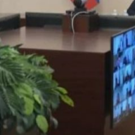
по инфраструктуре Ирина
Горбачёва доложила, что
возгорания возникали
в основном по вине людей.
Зафиксированы случаи
поджога травы пожилыми
дачниками, рыбаками
и подростками.
Губернатор Дмитрий
Демешин назвал
профилактическую работу
недостаточной и потребовал
усилить предупредительные
меры.
Сейчас в регионе действуют
17 лесных пожаров
в Амурском,
Верхнебуреинском,
Нанайском, имени Лазо
районах, Солнечном
и Бикинском округах. Идёт
работа по их локализации
и ликвидации. Глава региона
распорядился еженедельно