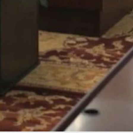
заслушивать доклады
министерства лесного
хозяйства о динамике
площади и количества
пожаров. Правительство
края держит ситуацию
на контроле.
В ТЕМУ:
В Амурском районе
Хабаровского края ввели
режим ЧС в лесах из‑за
пожаров
Читайте нас в соцсетях:
ВКонтакте
,
Одноклассники,
Телеграм
или
Яндекс.Дзен
и
МАКС
Как вам материал?
Огонь!
Супер
Удивило
Грустно
Злость
Разочарование