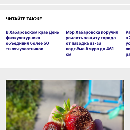
ЧИТАЙТЕ ТАКЖЕ
В Хабаровском крае День
Мэр Хабаровска поручил
Р
физкультурника
усилить защиту города
в
объединил более 50
от паводка из-за
у
тысяч участников
подъёма Амура до 461
с
см
р