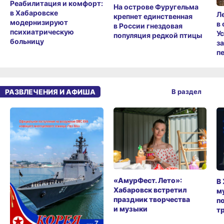
Реабилитация и комфорт:
На острове Фуругельма
в Хабаровске
Л
крепнет единственная
модернизируют
в
в России гнездовая
психиатрическую
У
популяция редкой птицы
больницу
з
п
РАЗВЛЕЧЕНИЯ И АФИША
В раздел
«АмурФест. Лето»:
В
Хабаровск встретил
м
праздник творчества
п
и музыки
т