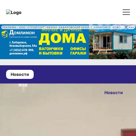
РЕКЛАМА • ООО "СТРОЙТОРГ" 680014, ХАБАРОВСКИЙ КРАЙ, Г ХАБАРОВСК, НОВОВЫБОРГСКАЯ УЛ, Д. 54А ОГРН 1222700016186
Новости
13 мая 2026 г., 10:33
В Хабаровском
Новости
крае закрыли
ОПУБЛИКОВАНО
леса
13 мая 2026 г., 10:33
для посещения
Губернатор потребовал
усилить профилактику после