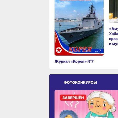
«Аму
Хаба
праз
и му
Журнал «Корея» №7
ФОТОКОНКУРСЫ
ЗАВЕРШЁН