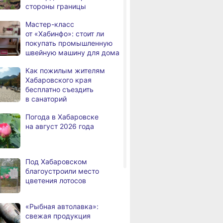
стороны границы
Правительство
,
Мастер-класс
дня
Хабаровского края
от «Хабинфо»: стоит ли
возрождает
покупать промышленную
Дальневосточную студию
швейную машину для дома
кинохроники
Как пожилым жителям
В команду крупного
,
Хабаровского края
дня
издательского дома
бесплатно съездить
требуется специалист
в санаторий
по документообороту
и сопровождению продаж
Погода в Хабаровске
на август 2026 года
«Раскладушки» и «книжки»
,
дня
стали чаще выбирать
пользователи
Под Хабаровском
Магнитные бури,
,
благоустроили место
дня
радиационный фон и пробки
цветения лотосов
в Хабаровске 6 августа
Какой сегодня день:
,
«Рыбная автолавка»:
дня
Всемирный день борьбы
свежая продукция
за запрещение ядерного