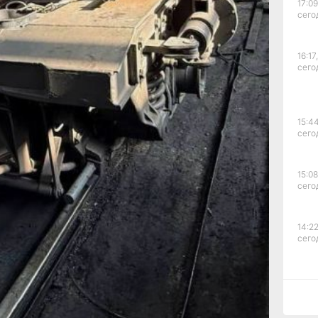
17:09
сего
б
ава.
16:17,
сего
нское
сь —
15:44
сего
ьства
ации
15:08
кже
сего
ирует
ая
14:22
ства
сего
рае
13:4
сего