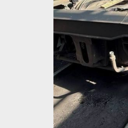
в Комсомольске-на-Амуре. При
проведении работ на территории
сервисного локомотивного депо поги
слесарь по ремонту подвижного сост
Мужчина получил травму головы.
Пострадавшего доставили в медици
учреждение, но спасти его не удало
он скончался от полученных травм.
Транспортная прокуратура проводит
проверку по факту произошедшего.
Особое внимание будет уделено
соблюдению требований законодател
о безопасности движения и эксплуат
железнодорожного транспорта, а та
условиям организации труда.
Надзорное ведомство также контрол
ход доследственной проверки, котор
призвана установить все обстоятель
и причины трагедии.
В ТЕМУ:
На трассе «Уссури» в Хабаровском к
столкнулись два большегруза — есть
жертвы