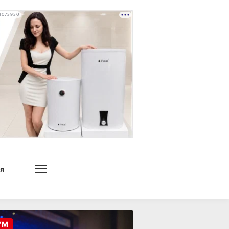
4073930
я
УМ