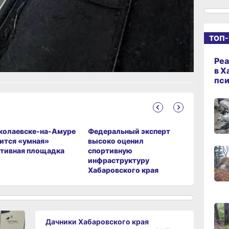
13:06
ТОП-
сего
ание
Реа
в Х
пс
12:19
сего
11:43
колаевске-на-Амуре
Федеральный эксперт
Дебарка
сего
ится «умная»
высоко оценил
с памятн
тивная площадка
спортивную
начали с
инфраструктуру
в Хабаро
11:09
Хабаровского края
сего
10:33
сего
Дачники Хабаровского края