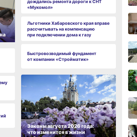
дождались ремонта дороги к СНТ
«Мукомол»
10:10
сего
Льготники Хабаровского края вправе
рассчитывать на компенсацию
на
при подключении дома к газу
09:52
сего
Быстровозводимый фундамент
от компании «Стройматик»
09:47
чему
сего
09:31
сего
тий
08:05
Законы августа 2026 года:
сего
что изменится в жизни