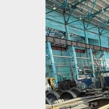
В
Комсомольске
на-Амуре
рабочий погиб
на железной
дороге
Причины трагедии устанавливаются
Фото:
телеграм-канал Дальневосточ
транспортной прокуратуры
Транспортная прокуратура
Комсомольска‑на‑Амуре организова
проверку после смертельного
травмирования сотрудника железно
дороги.
Как сообщили в Дальневосточной
транспортной прокуратуры, трагиче
инцидент произошел 3 марта