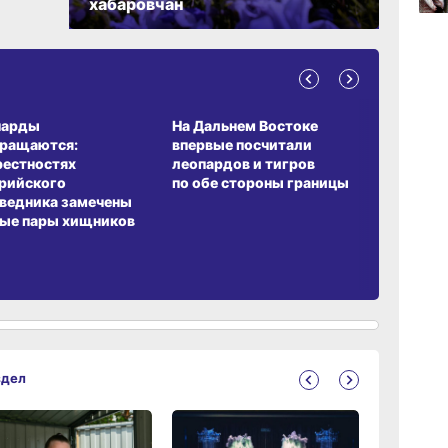
хабаровчан
19:40
вчер
А ОБИТАНИЯ
СРЕДА ОБИТАНИЯ
ЗЕМЛЯКИ
парды
На Дальнем Востоке
Пионовый
19:05
вчер
вращаются:
впервые посчитали
хабаровч
рестностях
леопардов и тигров
Воронкев
рийского
по обе стороны границы
ведника замечены
ые пары хищников
18:19
вчер
здел