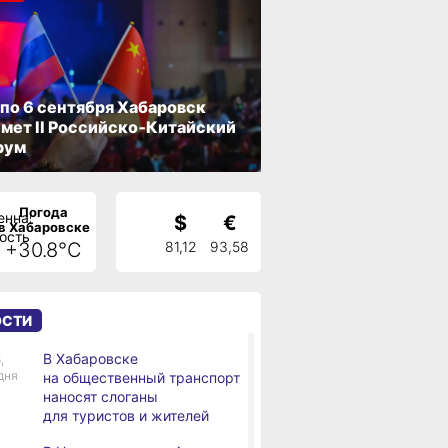
 по 6 сентября Хабаровск
мет II Российско‑Китайский
рум
Погода
$
€
в Хабаровске
+30.8°C
81,12
93,58
ОСТИ
В Хабаровске
,
дня
на общественный транспорт
наносят слоганы
для туристов и жителей