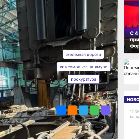
-
ОПУБЛИКОВАНО
05 марта 2026 г., 12:42
С 4
при
АВТОР
ТЕГИ
фо
железная дорога
комсомольск-на-амуре
прокуратура
Таисия
ной
Субботина
НОВ
ПОДЕЛИТЬСЯ
ла
17:36
й
сего
ский