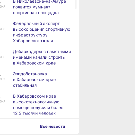
В Николаевске-на-Амуре
,
дня
появится «умная»
спортивная площадка
Федеральный эксперт
дня
высоко оценил спортивную
инфраструктуру
Хабаровского края
Дебаркадеры с памятными
,
дня
именами начали строить
в Хабаровском крае
Эпидобстановка
,
дня
в Хабаровском крае
стабильная
В Хабаровском крае
,
дня
высокотехнологичную
помощь получили более
12,5 тысячи человек
Уровень Амура
3,
Все новости
дня
у Хабаровска достиг 423