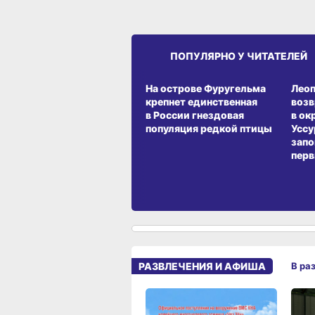
ПОПУЛЯРНО У ЧИТАТЕЛЕЙ
СРЕДА ОБИТАНИЯ
СРЕД
На острове Фуругельма
Лео
крепнет единственная
воз
в России гнездовая
в ок
популяция редкой птицы
Уссу
запо
перв
РАЗВЛЕЧЕНИЯ И АФИША
В ра