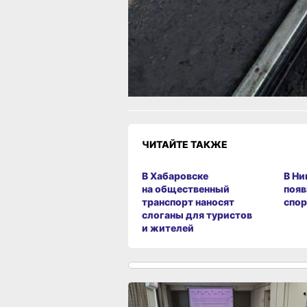
Читайте нас в соцсетях:
ВКонтакте
,
Одноклассники,
Телеграм
или
Яндекс.Дзен
и
МАКС
Как вам материал?
Огонь!
Супер
Удивило
Грустно
Злость
Разочаров
ЧИТАЙТЕ ТАКЖЕ
В Хабаровске
В Ни
на общественный
появ
транспорт наносят
спор
слоганы для туристов
и жителей