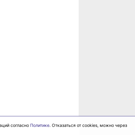
в
рае
даций согласно
Политике
. Отказаться от cookies, можно через