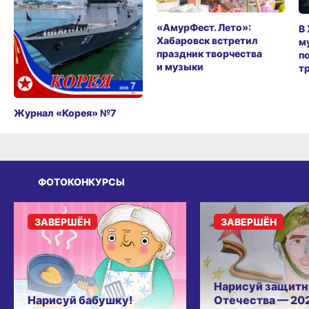
«АмурФест. Лето»:
В
Хабаровск встретил
м
праздник творчества
п
и музыки
т
Журнал «Корея» №7
ФОТОКОНКУРСЫ
ЗАВЕРШЁН
ЗАВЕРШЁН
Нарисуй защитн
Нарисуй бабушку!
Отечества — 20