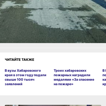
ВКонтакте
,
Одноклассники,
Телеграм
или
Яндекс.Дзен
и
МАКС
Как вам материал?
Огонь!
Супер
Удивило
Грустно
Злость
Разочарование
ЧИТАЙТЕ ТАКЖЕ
В вузы Хабаровского
Троих хабаровских
В
края в этом году подали
пожарных наградили
п
свыше 100 тысяч
медалями «За спасение
к
заявлений
на пожаре»
к