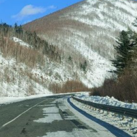
сотрудники
Госавтоинспекции
и следственно-оперативная
группа. Проводится
проверка всех
обстоятельств смертельной
аварии.
Движение на данном
участке трассы
существенно затруднено.
Госавтоинспекция
призывает водителей быть
предельно внимательными
и осторожными за рулем,
строго соблюдать
безопасную скорость
движения и дистанцию.
В ТЕМУ:
В Городе юности водитель
«Сузуки Эскудо» сбил
ребенка на пешеходном
переходе.
Читайте нас в соцсетях: