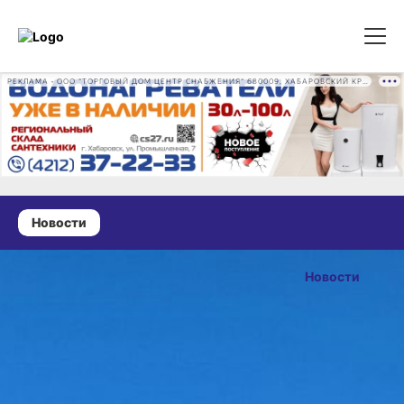
РЕКЛАМА • ООО "ТОРГОВЫЙ ДОМ ЦЕНТР СНАБЖЕНИЯ" 680009, ХАБАРОВСКИЙ КРАЙ, ГОРОД ХАБАРОВСК, ПРОМЫШЛЕННАЯ УЛ., Д. 7 ОГРН 1162724073930
Новости
05 марта 2026 г., 10:43
На трассе
Новости
«Уссури»
ОПУБЛИКОВАНО
в Хабаровском
05 марта 2026 г., 10:43
крае
столкнулись