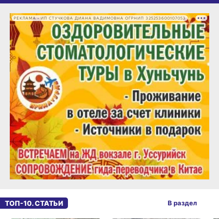
РЕКЛАМА • ИП СТУЧКОВА ДИАНА ВАДИМОВНА ОГРНИП 325253600107053
ТОП-10. СТАТЬИ
В раздел