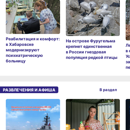
Реабилитация и комфорт:
На острове Фуругельма
в Хабаровске
Л
крепнет единственная
модернизируют
в
в России гнездовая
психиатрическую
У
популяция редкой птицы
больницу
з
п
РАЗВЛЕЧЕНИЯ И АФИША
В раздел