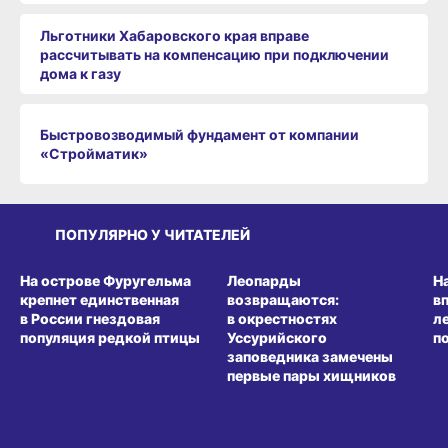
Льготники Хабаровского края вправе
рассчитывать на компенсацию при подключении
дома к газу
Быстровозводимый фундамент от компании
«Стройматик»
ПОПУЛЯРНО У ЧИТАТЕЛЕЙ
СРЕДА ОБИТАНИЯ
СРЕДА ОБИТАНИЯ
СР
На острове Фуругельма
Леопарды
Н
крепнет единственная
возвращаются:
в
в России гнездовая
в окрестностях
л
популяция редкой птицы
Уссурийского
п
заповедника замечены
первые пары хищников