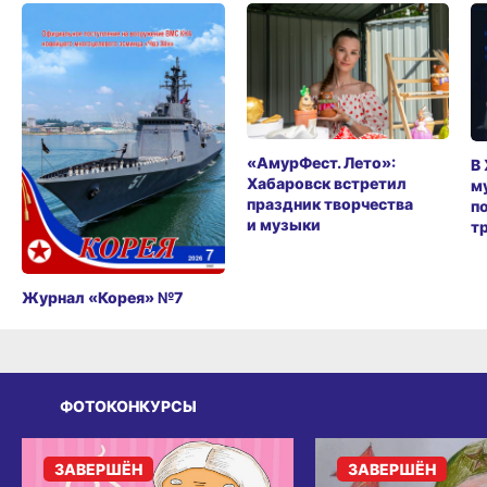
«АмурФест. Лето»:
В
Хабаровск встретил
м
праздник творчества
п
и музыки
т
Журнал «Корея» №7
ФОТОКОНКУРСЫ
ЗАВЕРШЁН
ЗАВЕРШЁН