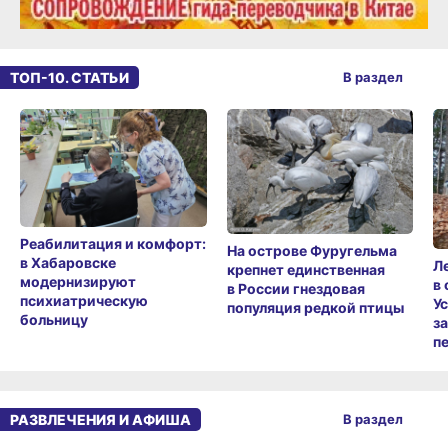
ТОП-10. СТАТЬИ
В раздел
Реабилитация и комфорт:
На острове Фуругельма
в Хабаровске
Л
крепнет единственная
модернизируют
в
в России гнездовая
психиатрическую
У
популяция редкой птицы
больницу
з
п
РАЗВЛЕЧЕНИЯ И АФИША
В раздел