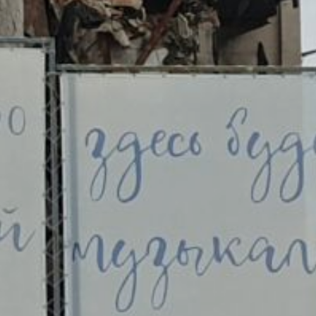
по сносу здания заключен
на 55,2 млн рублей.
За проведение работы
качественно и в срок
отвечает краевое
министерство жилищно-
коммунального хозяйства
края. По словам первого
заместителя министра
ЖКХ Сергея Фёдорова,
снос здания планируется
завершить до конца 2025
года.
В подрядной организации
рассказали, что в данный
момент идёт подготовка
площадки для самой
тяжёлой техники —
экскаватора-
разрушителя. Сносить
будут сверху вниз. Для
этого задействуют
экскаватор с 32-