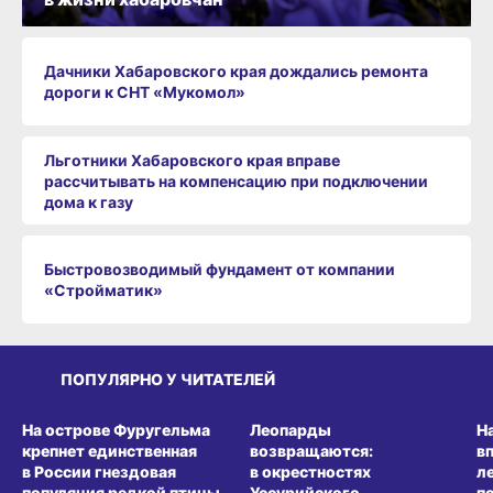
Дачники Хабаровского края дождались ремонта
дороги к СНТ «Мукомол»
Льготники Хабаровского края вправе
рассчитывать на компенсацию при подключении
дома к газу
Быстровозводимый фундамент от компании
«Стройматик»
ПОПУЛЯРНО У ЧИТАТЕЛЕЙ
СРЕДА ОБИТАНИЯ
СРЕДА ОБИТАНИЯ
СР
На острове Фуругельма
Леопарды
Н
крепнет единственная
возвращаются:
в
в России гнездовая
в окрестностях
л
популяция редкой птицы
Уссурийского
п