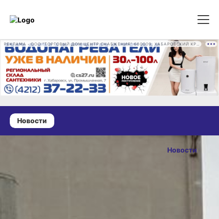
РЕКЛАМА • ООО "ТОРГОВЫЙ ДОМ ЦЕНТР СНАБЖЕНИЯ" 680009, ХАБАРОВСКИЙ КРАЙ, ГОРОД ХАБАРОВСК, ПРОМЫШЛЕННАЯ УЛ., Д. 7 ОГРН 1162724073930
Новости
19 октября 2025 г., 10:03
В Хабаровске
Новости
приступили
ОПУБЛИКОВАНО
к сносу
19 октября 2025 г., 10:0
сгоревшего
здания