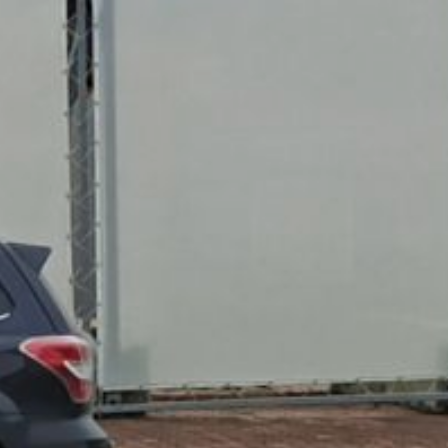
метровой стрелой
и гидроножницами
на конце.
Специалист отмечают,
что снос верхних этажей
— самый сложный этап,
так как работы
на большой высоте
с тяжелым
оборудованием
необходимо проводить
с особой точностью.
Напомним, по поручению
губернатора региона
Дмитрия Демешина,
новое здание театра
будет возведено
на прежнем месте. А
для этого необходимо
подготовить площадку
до минусового уровня.
В ТЕМУ:
Дело о пожаре:
с момента трагедии