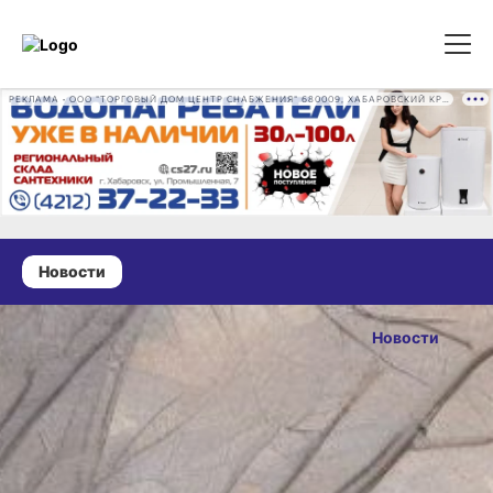
РЕКЛАМА • ООО "ТОРГОВЫЙ ДОМ ЦЕНТР СНАБЖЕНИЯ" 680009, ХАБАРОВСКИЙ КРАЙ, ГОРОД ХАБАРОВСК, ПРОМЫШЛЕННАЯ УЛ., Д. 7 ОГРН 1162724073930
Новости
01 октября 2025 г., 11:00
Первые
Новости
заморозки
ОПУБЛИКОВАНО
прогнозируют
01 октября 2025 г., 11:00
в Хабаровском
крае