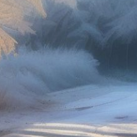
в рабочем состоянии,
целостными и иметь
предтопочный лист.
* Ни в коем случае не
используйте самодельные
нагревательные приборы.
* Никогда не оставляйте
топящиеся печи
без присмотра.
* Не сушите вещи
непосредственно
на отопительных
устройствах.
В ТЕМУ:
Магнитные бури,
радиационный фон и пробки
в Хабаровске 1 октября
Читайте нас в соцсетях:
ВКонтакте
,
Одноклассники,
Телеграм
или
Яндекс.Дзен
и
МАКС
Как вам материал?
Огонь!
Супер