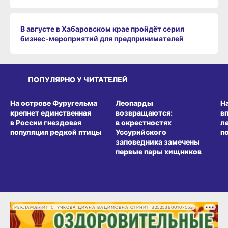
В августе в Хабаровском крае пройдёт серия
бизнес‑мероприятий для предпринимателей
ПОПУЛЯРНО У ЧИТАТЕЛЕЙ
СРЕДА ОБИТАНИЯ
СРЕДА ОБИТАНИЯ
СР
На острове Фуругельма
Леопарды
Н
крепнет единственная
возвращаются:
в
в России гнездовая
в окрестностях
л
популяция редкой птицы
Уссурийского
п
заповедника замечены
первые пары хищников
РЕКЛАМА • ИП СТУЧКОВА ДИАНА ВАДИМОВНА ОГРНИП 325253600107053