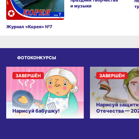
п
и музыки
т
Журнал «Корея» №7
ФОТОКОНКУРСЫ
ЗАВЕРШЁН
ЗАВЕРШЁН
Нарисуй защитн
Нарисуй бабушку!
Отечества — 20