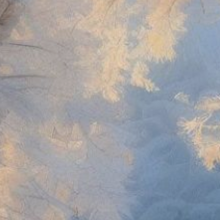
откладывать меры
по защите растений.
Рекомендуется
использовать укрывной
материал, плёнку или
другие доступные
средства, чтобы
обезопасить свои посадки
от низких температур.
С понижением температуры
воздуха возрастает и риск
возникновения техногенных
пожаров, связанных
с неправильной
эксплуатацией
отопительных приборов.
МЧС России напоминает
о ключевых правилах
пожарной безопасности:
* Используйте только
исправные
и сертифицированные
электрообогреватели.
* Печи должны быть