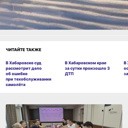
Удивило
Грустно
1
Злость
Разочарование
ЧИТАЙТЕ ТАКЖЕ
В Хабаровске суд
В Хабаровском крае
В
рассмотрит дело
за сутки произошло 3
о
об ошибке
ДТП
з
при техобслуживании
самолёта