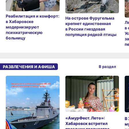
Реабилитация и комфорт:
На острове Фуругельма
в Хабаровске
Л
крепнет единственная
модернизируют
в
в России гнездовая
психиатрическую
У
популяция редкой птицы
больницу
з
п
РАЗВЛЕЧЕНИЯ И АФИША
В раздел
«АмурФест. Лето»:
В
Хабаровск встретил
м
праздник творчества