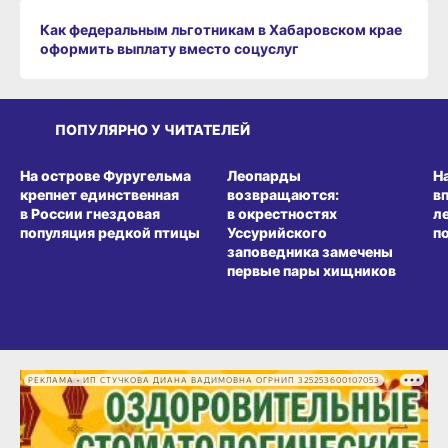
Как федеральным льготникам в Хабаровском крае
оформить выплату вместо соцуслуг
ПОПУЛЯРНО У ЧИТАТЕЛЕЙ
СРЕДА ОБИТАНИЯ
СРЕДА ОБИТАНИЯ
СР
На острове Фуругельма
Леопарды
Н
крепнет единственная
возвращаются:
в
в России гнездовая
в окрестностях
л
популяция редкой птицы
Уссурийского
п
заповедника замечены
первые пары хищников
РЕКЛАМА • ИП СТУЧКОВА ДИАНА ВАДИМОВНА ОГРНИП 325253600107053