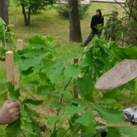
гектара. В мероприятии примут
участие сотрудники ведомства,
работники лесхозов,
представители предприятий
и общественности.
Особое внимание в ходе акции
будет уделено восстановлению
территорий, пострадавших
от лесных пожаров. Акция
направлена на сохранение
и преумножение лесных
богатств Дальнего Востока.
Национальный проект
«Экологическое благополучие»,
инициированный президентом
России Владимиром Путиным,
предусматривает комплекс
мер по сохранению
и восстановлению лесов,
а также повышению
экологической культуры
населения.
Каждый год в ней участвуют