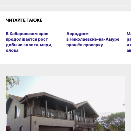
ЧИТАЙТЕ ТАКЖЕ
В Хабаровском крае
Аэродром
М
продолжается рост
в Николаевске‑на‑Амуре
р
добычи золота, меди,
прошёл проверку
и
олова
а