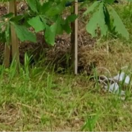
до 1,5 млн человек, которые
высаживают около 70 млн
деревьев. Организаторами
выступают Минприроды
России, Рослесхоз, АНО «Сад
памяти», движение «Волонтёры
леса» при поддержке проектов
«Экосистема» и «Движение
Первых».
В ТЕМУ:
В Госдуме РФ подвели итоги
законотворчества:
что изменится в жизни
хабаровчан
Читайте нас в соцсетях:
ВКонтакте
,
Одноклассники,
Телеграм
или
Яндекс.Дзен
и
МАКС
Как вам материал?
Огонь!
Супер
Удивило
Грустно
Злость
Разочарование