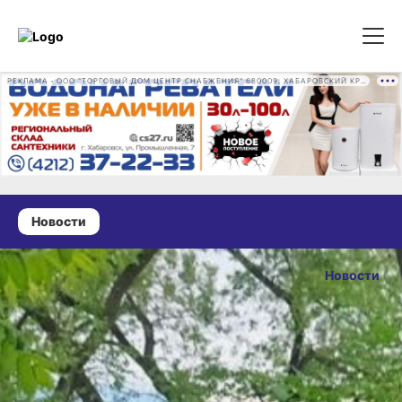
РЕКЛАМА • ООО "ТОРГОВЫЙ ДОМ ЦЕНТР СНАБЖЕНИЯ" 680009, ХАБАРОВСКИЙ КРАЙ, ГОРОД ХАБАРОВСК, ПРОМЫШЛЕННАЯ УЛ., Д. 7 ОГРН 1162724073930
Новости
09 августа 2025 г., 13:35
Хабаровский
Новости
край
ОПУБЛИКОВАН
присоединился
09 августа 2025 г., 1
к всероссийской
акции