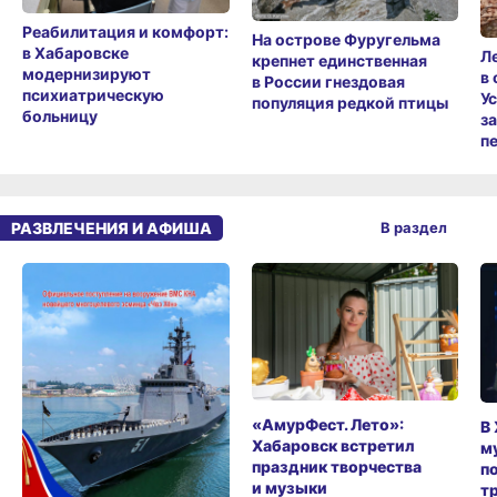
Реабилитация и комфорт:
На острове Фуругельма
в Хабаровске
Л
крепнет единственная
модернизируют
в
в России гнездовая
психиатрическую
У
популяция редкой птицы
больницу
з
п
РАЗВЛЕЧЕНИЯ И АФИША
В раздел
«АмурФест. Лето»:
В
Хабаровск встретил
м
праздник творчества
п
и музыки
т