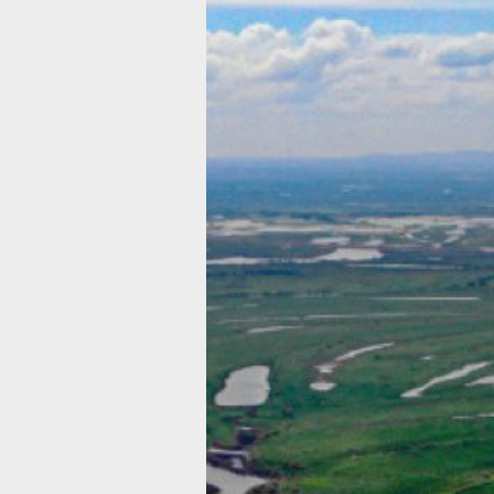
На Большом
Уссурийском
острове рядо
с Хабаровско
появилась свя
4G
Проведение современной связи уско
развитие острова
Фото:
Пресс-служба правительства
Хабаровского края
Один из операторов "большой четвёр
обеспечил покрытие 4G на острове
Большой Уссурийский в Хабаровско
крае, сообщает пресс-служба
регионального правительства.
Это часть масштабного проекта
по развитию острова, который призв