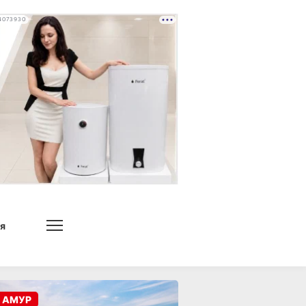
4073930
я
 АМУР