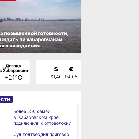
а повышенной готовности,
 ждать ли хабаровчанам
ого наводнения
Погода
$
€
в Хабаровске
+21°C
81,40
94,05
ОСТИ
Более 550 семей
,
дня
в Хабаровском крае
подключили к оптоволокну
Суд подтвердил приговор