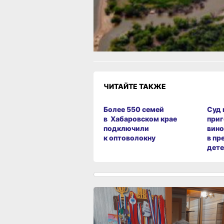
Как вам материал?
Огонь!
Супер
Удивило
1
Грустно
Злость
Разочаров
ЧИТАЙТЕ ТАКЖЕ
Более 550 семей
Суд 
в Хабаровском крае
приг
подключили
вин
к оптоволокну
в пр
дет