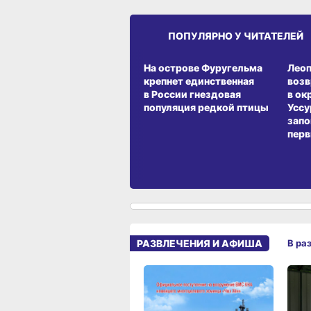
ПОПУЛЯРНО У ЧИТАТЕЛЕЙ
СРЕДА ОБИТАНИЯ
СРЕД
На острове Фуругельма
Лео
крепнет единственная
воз
в России гнездовая
в ок
популяция редкой птицы
Уссу
запо
перв
РАЗВЛЕЧЕНИЯ И АФИША
В ра