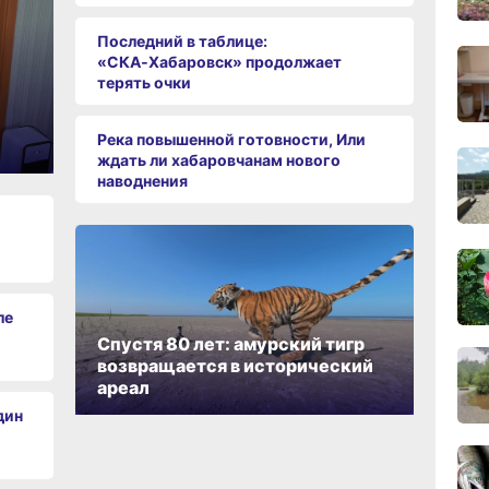
17:31
вчер
Последний в таблице:
«СКА‑Хабаровск» продолжает
терять очки
16:51,
вчер
Река повышенной готовности, Или
ждать ли хабаровчанам нового
наводнения
16:09
вчер
15:34
вчер
ле
Спустя 80 лет: амурский тигр
возвращается в исторический
15:03
ареал
вчер
дин
14:09
вчер