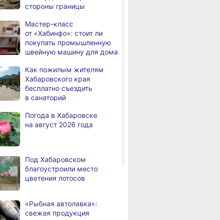
стороны границы
В районе имени Лазо
,
а
заканчивают ремонт дороги
Мастер-класс
Переяславка — Аргунское
от «Хабинфо»: стоит ли
покупать промышленную
Тысячи жителей
швейную машину для дома
а
Хабаровского края
переедут в новые квартиры
Как пожилым жителям
в 2026 году
Хабаровского края
бесплатно съездить
Дмитрий Демешин наградил
,
в санаторий
а
лучших представителей
строительной отрасли
Погода в Хабаровске
на август 2026 года
Жители Хабаровского края
,
а
вправе получить вычет
за спортивные занятия
и сдачу ГТО
Под Хабаровском
благоустроили место
В Хабаровске уровень
,
цветения лотосов
а
Амура достиг 427
сантиметров
«Рыбная автолавка»:
Житель Хабаровского края
,
свежая продукция
а
перевёл мошенникам