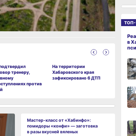
10:29
сего
ание
ТОП-
09:4
сего
Реа
в Х
пс
09:2
сего
подтвердил
На территории
В Хабаро
овор тренеру,
Хабаровского края
поздрави
08:02
овному
зафиксировано 6 ДТП
спортивн
сего
еступлениях против
ей
18:28
вчер
18:14
вчер
Мастер-класс от «Хабинфо»:
помидоры «конфи» — заготовка
в разы вкусней вяленых