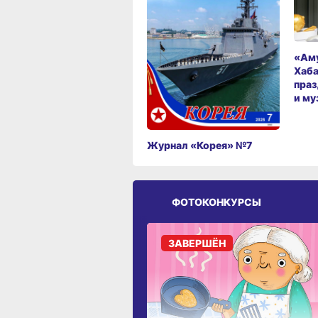
«Аму
Хаба
праз
и му
Журнал «Корея» №7
ФОТОКОНКУРСЫ
ЗАВЕРШЁН