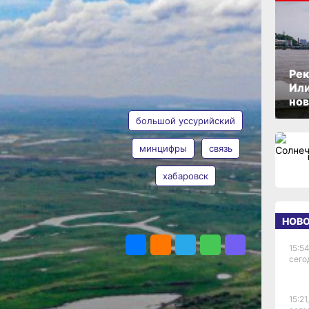
ОПУБЛИКОВАНО
30 июля 2025 г., 18:20
м
Рек
м
Или
АВТОР
ТЕГИ
нов
зь
большой уссурийский
минцифры
связь
рит
хабаровск
Анна Лесив
НОВ
ПОДЕЛИТЬСЯ
ки"
15:54
м
сего
15:21,
ан