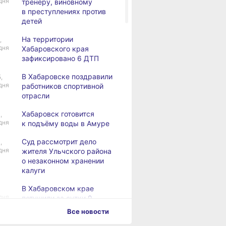
дня
тренеру, виновному
в преступлениях против
детей
На территории
,
дня
Хабаровского края
зафиксировано 6 ДТП
В Хабаровске поздравили
,
дня
работников спортивной
отрасли
Хабаровск готовится
,
дня
к подъёму воды в Амуре
Суд рассмотрит дело
,
дня
жителя Ульчского района
о незаконном хранении
калуги
В Хабаровском крае
дня
потушили за сутки 9
возгораний
Все новости
Горнодобывающая отрасль