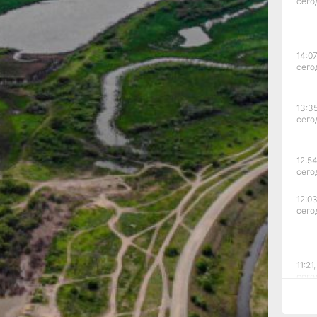
сего
ии
тно
14:07
сего
прос
13:35
сего
ьс
ит
, а
12:54
сего
ли
12:03
сего
ры
апное
ове
11:21,
сего