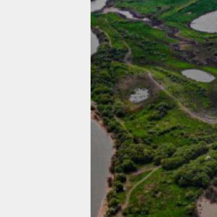
укрепить экономические связи Росс
с Азией. Проект реализуется совмес
с Китаем по поручению Президента
Российской Федерации Владимира
Путина.
В министерстве цифрового развития
Хабаровского края отметили, что во
развития Большого Уссурийского
обсуждался давно, но решение
Президента на ВЭФ-2024 дало импул
проекту. Появление связи 4G упрост
строительство и логистику на острове
в будущем привлечёт инвесторов
и бизнес.
Связью смогут пользоваться строите
нового пункта пропуска и туристы,
посещающие остров. Ранее минциф
края обсуждало с операторами поэт
развитие телекоммуникаций на остр
и прилегающих дорогах.
Читайте нас в соцсетях:
ВКонтакте
,
Одноклассники,
Телеграм
или
Яндекс.Дзен
и
МАКС