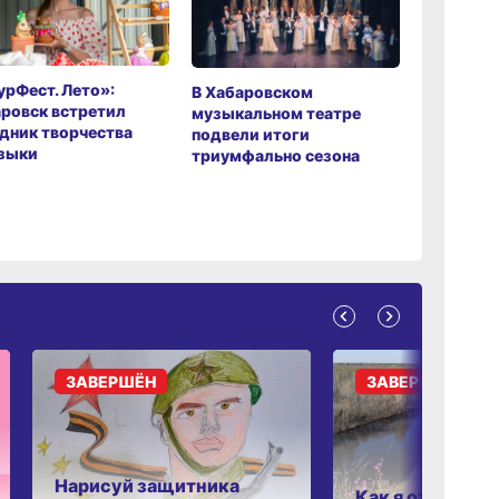
рФест. Лето»:
Хабаров
В Хабаровском
ровск встретил
музыкаль
музыкальном театре
дник творчества
завершил
подвели итоги
зыки
мировой 
триумфально сезона
ЗАВЕРШЁН
ЗАВЕРШЁН
Нарисуй защитника
Как я отдыхаю 