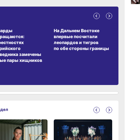
13:04
вчер
А ОБИТАНИЯ
СРЕДА ОБИТАНИЯ
ЗЕМЛЯКИ
парды
На Дальнем Востоке
Пионовый
вращаются:
впервые посчитали
хабаровч
рестностях
леопардов и тигров
Воронкев
рийского
по обе стороны границы
ведника замечены
ые пары хищников
здел