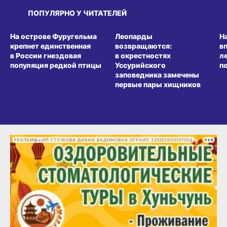
ПОПУЛЯРНО У ЧИТАТЕЛЕЙ
СРЕДА ОБИТАНИЯ
СРЕДА ОБИТАНИЯ
СР
На острове Фуругельма
Леопарды
Н
крепнет единственная
возвращаются:
в
в России гнездовая
в окрестностях
л
популяция редкой птицы
Уссурийского
п
заповедника замечены
первые пары хищников
РЕКЛАМА • ИП СТУЧКОВА ДИАНА ВАДИМОВНА ОГРНИП 325253600107053