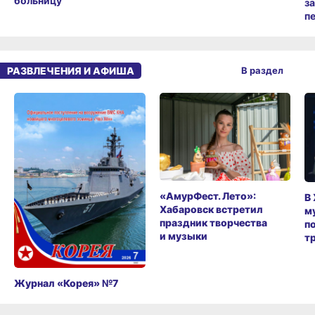
больницу
з
п
РАЗВЛЕЧЕНИЯ И АФИША
В раздел
«АмурФест. Лето»:
В
Хабаровск встретил
м
праздник творчества
п
и музыки
т
Журнал «Корея» №7