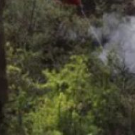
мониторинга,
а инспекторы проводят
рейды с беспилотниками.
В нескольких районах
края действует особый
противопожарный режим.
Запрещено разводить
костры, жечь траву
и проводить
пожароопасные работы.
Штрафы за нарушения
достигают двух
миллионов рублей. За
причинение ущерба
лесам предусмотрена
уголовная
ответственность
до десяти лет лишения
свободы.
Минлесхоз края
призывает граждан
соблюдать правила
пожарной безопасности
и сообщать о возгораниях