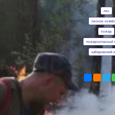
АВТОР
ТЕГИ
Майском
районе
лес
Хабаровского
лесное хозяй
края
пожар
Анна Лесив
Площадь пожара
составила 95 гектаров
пожароопасный 
Фото:
Пресс-служба
министерства лесного
хабаровский 
хозяйства и
лесопереработки
Хабаровского края
Возгорание площадью 95
ПОДЕЛИТЬ
га произошло в Аяно-
Майском районе, в 63 км
от села Аян, сообщает
пресс-служба
губернатора
и правительства
Хабаровского края.
Причиной стали сухие
грозы. Семь сотрудников