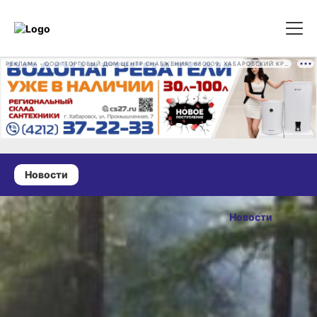
РЕКЛАМА • ООО "ТОРГОВЫЙ ДОМ ЦЕНТР СНАБЖЕНИЯ" 680009, ХАБАРОВСКИЙ КРАЙ, ГОРОД ХАБАРОВСК, ПРОМЫШЛЕННАЯ УЛ., Д. 7 ОГРН 1162724073930
Новости
21 июля 2025 г., 17:57
Семеро
Новости
пожарных
ОПУБЛИКОВАНО
борются
21 июля 2025 г., 17:57
с огнём
в Аяно-