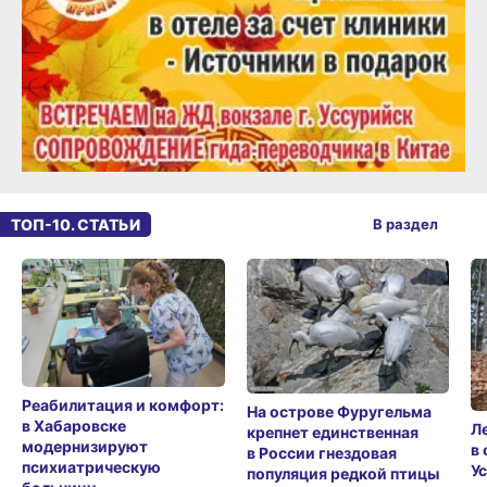
ТОП-10. СТАТЬИ
В раздел
Реабилитация и комфорт:
На острове Фуругельма
в Хабаровске
Л
крепнет единственная
модернизируют
в
в России гнездовая
психиатрическую
У
популяция редкой птицы