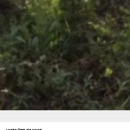
по телефону 8-800-100-
94-00 или в службу «112».
В ТЕМУ:
Мужчина утонул
в Хабаровском крае, а
пожарные тушили
торговый павильон
и квартиру
Читайте нас в соцсетях:
ВКонтакте
,
Одноклассники,
Телеграм
или
Яндекс.Дзен
и
МАКС
Как вам материал?
Огонь!
Супер
Удивило
Грустно
1
Злость
Разочарование