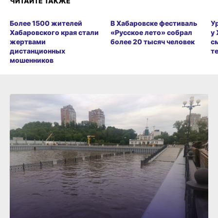
ЧИТАЙТЕ ТАКЖЕ
Более 1500 жителей
В Хабаровске фестиваль
У
Хабаровского края стали
«Русское лето» собрал
у
жертвами
более 20 тысяч человек
с
дистанционных
т
мошенников