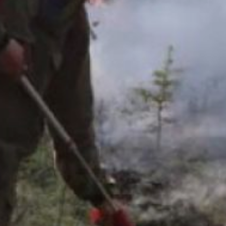
лесопожарных служб
при поддержке вертолета
Ми-8 борются с огнём.
Полная ликвидация
ожидается до конца дня.
Угрозы населённым
пунктам нет.
С начала пожароопасного
сезона в крае
зарегистрировано 114
пожаров. Выгоревшая
площадь — 64 тысячи га,
что не превышает
допустимые значения. В
прошлом году этот
показатель был превышен
ещё весной.
Ситуация с лесными
пожарами находится
под постоянным
контролем. За лесами
наблюдают с помощью
космического