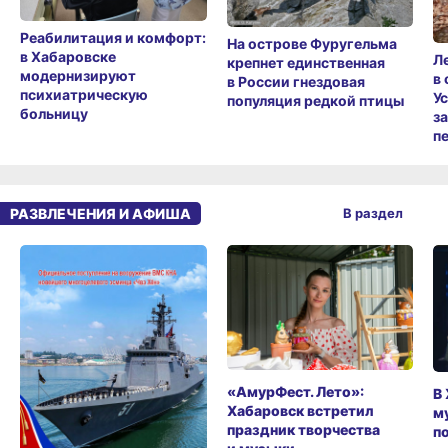
Реабилитация и комфорт:
На острове Фуругельма
в Хабаровске
Л
крепнет единственная
модернизируют
в
в России гнездовая
психиатрическую
У
популяция редкой птицы
больницу
з
п
РАЗВЛЕЧЕНИЯ И АФИША
В раздел
«АмурФест. Лето»:
В
Хабаровск встретил
м
праздник творчества
п