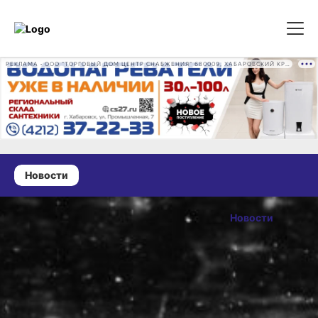
РЕКЛАМА • ООО "ТОРГОВЫЙ ДОМ ЦЕНТР СНАБЖЕНИЯ" 680009, ХАБАРОВСКИЙ КРАЙ, ГОРОД ХАБАРОВСК, ПРОМЫШЛЕННАЯ УЛ., Д. 7 ОГРН 1162724073930
Новости
18 июля 2025 г., 18:54
Интенсивные
Новости
ливни и ветер
ОПУБЛИКОВАНО
обрушатся
18 июля 2025 г., 18:54
на север
Хабаровского