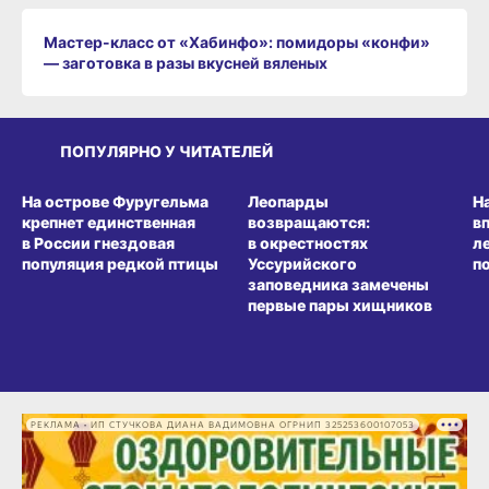
Мастер-класс от «Хабинфо»: помидоры «конфи»
— заготовка в разы вкусней вяленых
ПОПУЛЯРНО У ЧИТАТЕЛЕЙ
СРЕДА ОБИТАНИЯ
СРЕДА ОБИТАНИЯ
СР
На острове Фуругельма
Леопарды
Н
крепнет единственная
возвращаются:
в
в России гнездовая
в окрестностях
л
популяция редкой птицы
Уссурийского
п
заповедника замечены
первые пары хищников
РЕКЛАМА • ИП СТУЧКОВА ДИАНА ВАДИМОВНА ОГРНИП 325253600107053