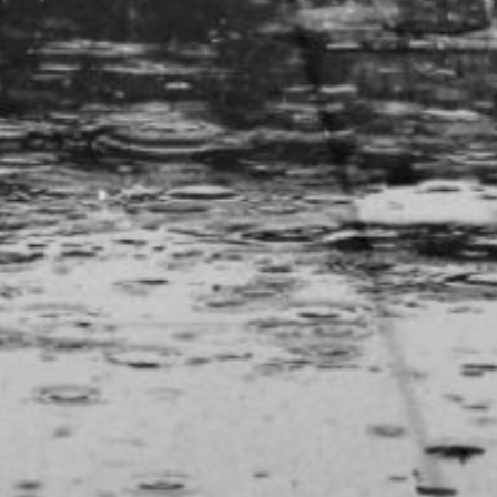
на Дальневосточного
УГМС.
Согласно прогнозам,
в регионе пройдут
интенсивные ливни
с грозами, местами
переходящие в сильные
и даже очень сильные
дожди. Ожидается
и усиление ветра
с порывами до 15—20
метров в секунду.
Из-за предстоящих
интенсивных осадков
на реках в указанных
районах, включая
Верхнебуреинский район,
возможны резкие
подъёмы уровня воды.
Это может привести
к достижению
критических отметок
и затоплению низменных