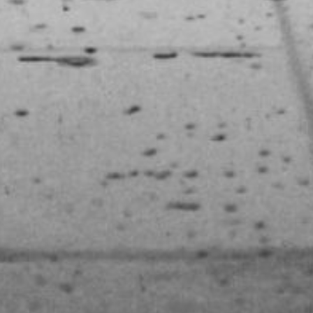
территорий,
не защищённых дамбами.
Также существует риск
подтопления населённых
пунктов, дорог и мостов.
Жителям и экстренным
службам рекомендуется
быть готовыми
к возможным
последствиям непогоды.
В ТЕМУ:
Хабаровские федерации
подгонят под новый
стандарт Минспорта?
Читайте нас в соцсетях:
ВКонтакте
,
Одноклассники,
Телеграм
или
Яндекс.Дзен
и
МАКС
Как вам материал?
Огонь!
Супер
Удивило
Грустно
1
Злость