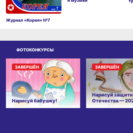
и музыки
т
Журнал «Корея» №7
ФОТОКОНКУРСЫ
ЗАВЕРШЁН
ЗАВЕРШЁН
Нарисуй защитн
Нарисуй бабушку!
Отечества — 20