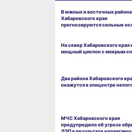
28.05.2026 19:54
В южных и восточных района
Хабаровского края
прогнозируются сильные ос
20.04.2026 16:18
На север Хабаровского края 
мощный циклон с мокрым с
06.04.2026 18:28
Два района Хабаровского кр
окажутся в эпицентре непо
03.04.2026 17:07
МЧС Хабаровского края
предупредило об угрозе обр
ЛЭП в результате надвигающ