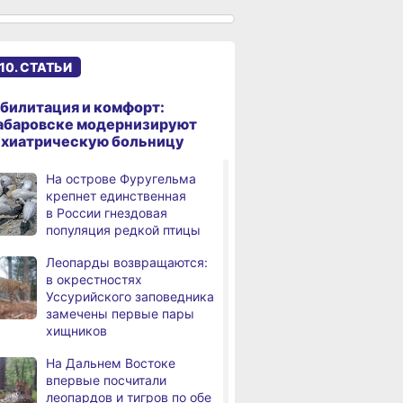
см, вода продолжает
подниматься
В администрации
,
10. СТАТЬИ
дня
Хабаровска обсудили
использование средств
туристического налога
билитация и комфорт:
на благоустройство
абаровске модернизируют
ихиатрическую больницу
За сутки в Хабаровском
,
дня
крае в 4 ДТП пострадали 10
На острове Фуругельма
человек
крепнет единственная
в России гнездовая
В Хабаровске из горящей
,
популяция редкой птицы
дня
квартиры на Чехова
эвакуировали 6 человек
Леопарды возвращаются:
в окрестностях
В трёх районах
,
Уссурийского заповедника
дня
Хабаровского края
замечены первые пары
установился высокий класс
хищников
пожарной опасности
На Дальнем Востоке
В угледобывающем районе
,
впервые посчитали
дня
Хабаровского края
леопардов и тигров по обе
модернизировали 4G