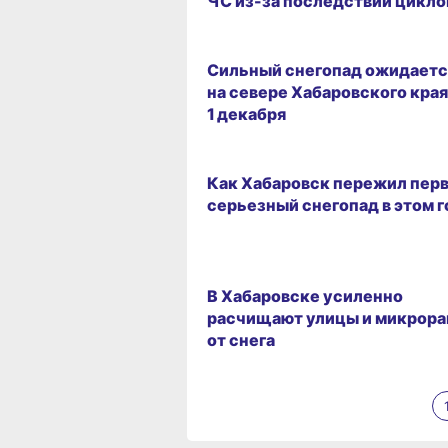
ЧС из-за последствий цикло
30.11.2025 14:17
Сильный снегопад ожидаетс
на севере Хабаровского края
1 декабря
ГОРОД
Как Хабаровск пережил пер
серьезный снегопад в этом 
11.11.2025 13:40
В Хабаровске усиленно
расчищают улицы и микрор
от снега