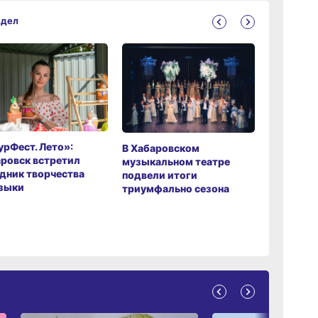
здел
рФест. Лето»:
Хабаров
В Хабаровском
ровск встретил
музыкаль
музыкальном театре
дник творчества
завершил
подвели итоги
зыки
мировой 
триумфально сезона