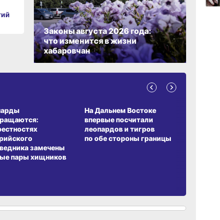
тий
19:40
Законы августа 2026 года:
вчер
что изменится в жизни
хабаровчан
19:05
вчер
А ОБИТАНИЯ
СРЕДА ОБИТАНИЯ
ЗЕМЛЯКИ
парды
На Дальнем Востоке
Пионовый
18:19
вращаются:
впервые посчитали
хабаровч
вчер
рестностях
леопардов и тигров
Воронкев
рийского
по обе стороны границы
ведника замечены
ые пары хищников