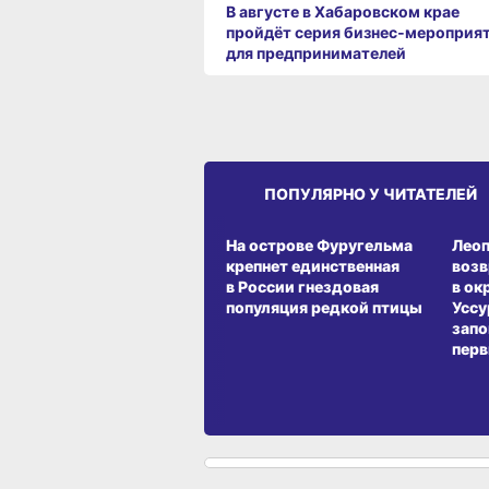
В августе в Хабаровском крае
пройдёт серия бизнес‑мероприя
для предпринимателей
ПОПУЛЯРНО У ЧИТАТЕЛЕЙ
СРЕДА ОБИТАНИЯ
СРЕД
На острове Фуругельма
Лео
крепнет единственная
воз
в России гнездовая
в ок
популяция редкой птицы
Уссу
запо
перв