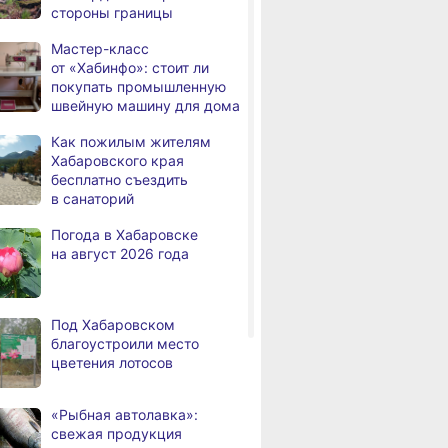
стороны границы
Правительство
,
Мастер-класс
дня
Хабаровского края
от «Хабинфо»: стоит ли
возрождает
покупать промышленную
Дальневосточную студию
швейную машину для дома
кинохроники
Как пожилым жителям
В команду крупного
,
Хабаровского края
дня
издательского дома
бесплатно съездить
требуется специалист
в санаторий
по документообороту
и сопровождению продаж
Погода в Хабаровске
на август 2026 года
«Раскладушки» и «книжки»
,
дня
стали чаще выбирать
пользователи
Под Хабаровском
Магнитные бури,
,
благоустроили место
дня
радиационный фон и пробки
цветения лотосов
в Хабаровске 6 августа
Какой сегодня день:
,
«Рыбная автолавка»:
дня
Всемирный день борьбы
свежая продукция
за запрещение ядерного