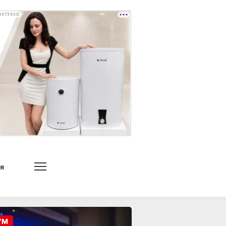
4073930
я
УМ