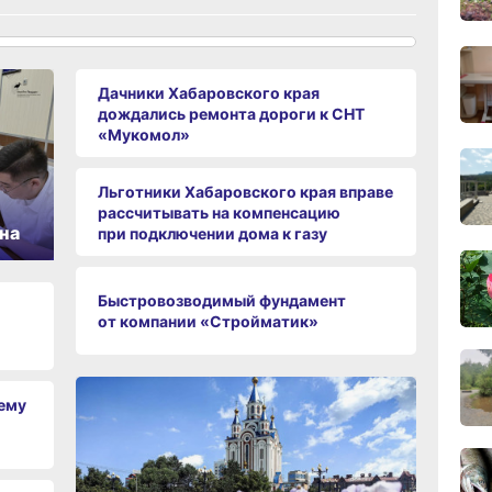
10:10
сего
Дачники Хабаровского края
дождались ремонта дороги к СНТ
«Мукомол»
09:52
сего
Льготники Хабаровского края вправе
рассчитывать на компенсацию
на
при подключении дома к газу
09:47
Быстровозводимый фундамент
сего
от компании «Стройматик»
09:31
сего
чему
08:05
сего