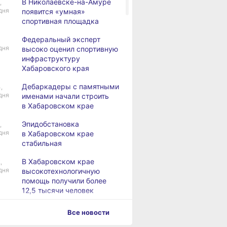
В Николаевске-на-Амуре
,
дня
появится «умная»
спортивная площадка
Федеральный эксперт
дня
высоко оценил спортивную
инфраструктуру
Хабаровского края
Дебаркадеры с памятными
,
дня
именами начали строить
в Хабаровском крае
Эпидобстановка
,
дня
в Хабаровском крае
стабильная
В Хабаровском крае
,
дня
высокотехнологичную
помощь получили более
12,5 тысячи человек
Уровень Амура
3,
Все новости
дня
у Хабаровска достиг 423