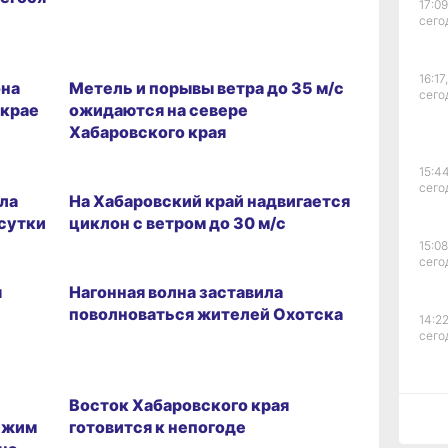
17:09
сего
23.02.2026 17:23
16:17,
она
Метель и порывы ветра до 35 м/с
сего
 крае
ожидаются на севере
Хабаровского края
15:44
18.02.2026 18:54
сего
ла
На Хабаровский край надвигается
 сутки
циклон с ветром до 30 м/с
15:08
сего
29.12.2025 17:27
я
Нагонная волна заставила
поволноваться жителей Охотска
14:22
сего
15.12.2025 15:25
Восток Хабаровского края
13:4
ежим
готовится к непогоде
сего