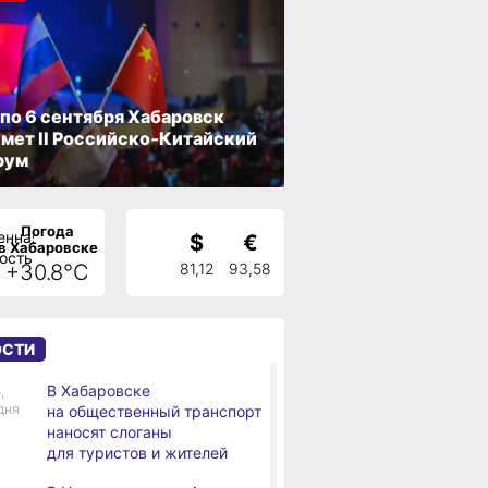
 по 6 сентября Хабаровск
мет II Российско‑Китайский
рум
Погода
$
€
в Хабаровске
+30.8°C
81,12
93,58
ОСТИ
В Хабаровске
,
дня
на общественный транспорт
наносят слоганы
для туристов и жителей