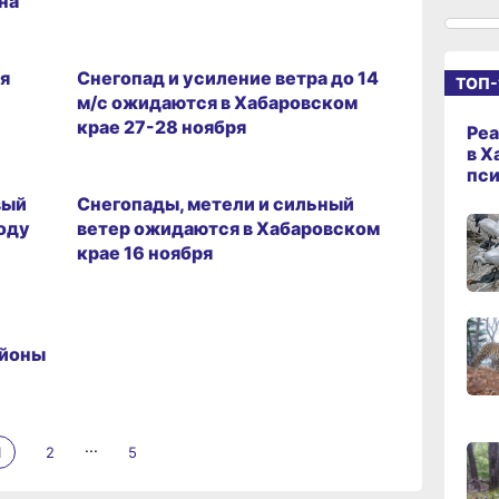
на
25.11.2025 19:05
13:06
я
Снегопад и усиление ветра до 14
ТОП-
сего
м/с ожидаются в Хабаровском
крае 27-28 ноября
Реа
в Х
11.11.2025 15:33
пс
12:19
вый
Снегопады, метели и сильный
сего
году
ветер ожидаются в Хабаровском
крае 16 ноября
11:43
сего
айоны
11:09
сего
...
1
2
5
10:33
сего