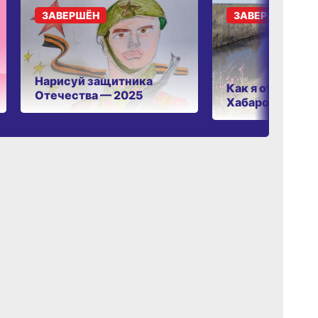
ЗАВЕРШЁН
ЗАВЕРШЁН
Нарисуй защитника
Как я отдыхаю 
Отечества — 2025
Хабаровском к