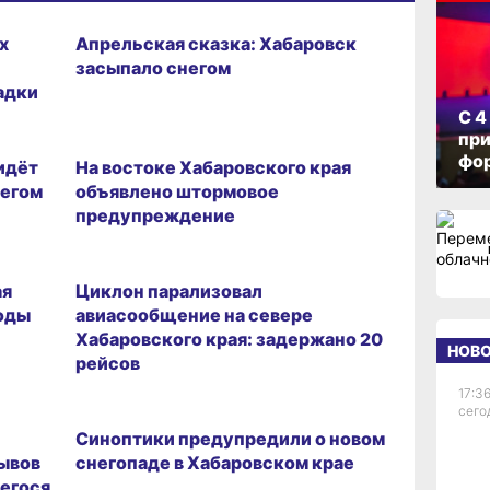
ГОРОД
х
Апрельская сказка: Хабаровск
засыпало снегом
адки
С 4
10.04.2026 15:34
при
фо
идёт
На востоке Хабаровского края
негом
объявлено штормовое
предупреждение
06.04.2026 11:33
ая
Циклон парализовал
годы
авиасообщение на севере
Хабаровского края: задержано 20
НОВ
рейсов
17:36
27.02.2026 18:38
сего
Синоптики предупредили о новом
ывов
снегопаде в Хабаровском крае
егося