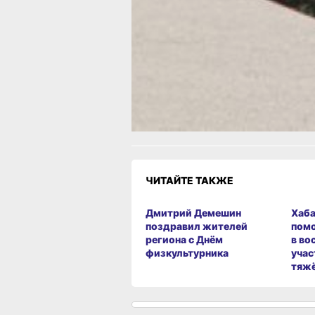
В Хабаровске насчитали двадцать ме
опасных для купания
Читайте нас в соцсетях:
ВКонтакте
,
Одноклассники,
Телеграм
или
Яндекс.Дзен
и
МАКС
Как вам материал?
Огонь!
Супер
Удивило
Грустно
Злость
Разочаров
ЧИТАЙТЕ ТАКЖЕ
Дмитрий Демешин
Хаба
поздравил жителей
пом
региона с Днём
в во
физкультурника
учас
тяж