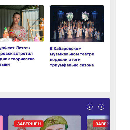
рФест. Лето»:
Хабаров
В Хабаровском
ровск встретил
музыкаль
музыкальном театре
дник творчества
завершил
подвели итоги
зыки
мировой 
триумфально сезона
ЗАВЕРШЁН
ЗАВЕРШЁН