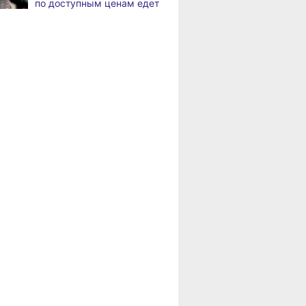
по доступным ценам едет
Жители Хабаровского края
,
в районы Хабаровского
а
вправе получить вычет
края
за спортивные занятия
и сдачу ГТО
Пенсионерам
Хабаровского края
В Хабаровске уровень
,
положена доплата
а
Амура достиг 427
за иждивенцев
сантиметров