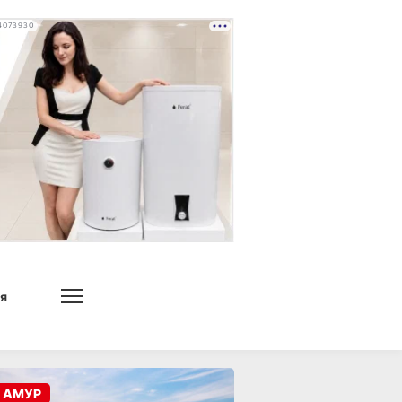
4073930
я
 АМУР