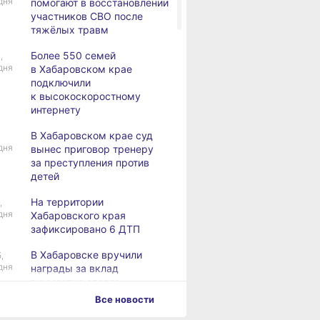
дня
помогают в восстановлении
участников СВО после
тяжёлых травм
Более 550 семей
,
дня
в Хабаровском крае
подключили
к высокоскоростному
интернету
В Хабаровском крае суд
дня
вынес приговор тренеру
за преступления против
детей
На территории
,
дня
Хабаровского края
зафиксировано 6 ДТП
В Хабаровске вручили
,
дня
награды за вклад
в развитие спорта
Все новости
Хабаровск готовится
,
дня