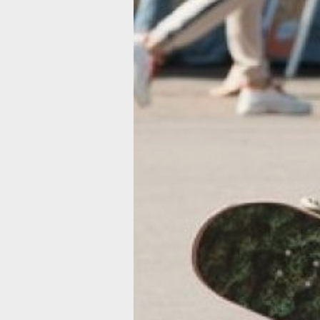
подходит для всех желающих, незав
от возраста и уровня подготовки. На
в 10:00 на территории пр. Победы 6/
(Дзёмги-Арена). В случае осадков з
переносится в зал.
В воскресение, 20 июля, в Хабаровск
состоится чемпионат Дальнего Восто
по дрэг-рейсингу (6+). Гонки пройдут
на территории аэродрома «Калинка»
в Хабаровском районе с 10:00 до 19:
программе — шоу-программа, выста
автомобилей и возможность посетит
технический парк.
В на следующей неделе, 23 июля,
в Хабаровске состоится бесплатное
занятие по бегу (0+). Тренировка
для начинающих и опытных спортсм
пройдет на беговых дорожках возле
арены «Ерофей» в 20:00. Занятие мо
быть перенесено или отменено в слу
неблагоприятных погодных условий. 
всем вопросам обращаться по телеф
8-914-316-76-56.
В ТЕМУ: