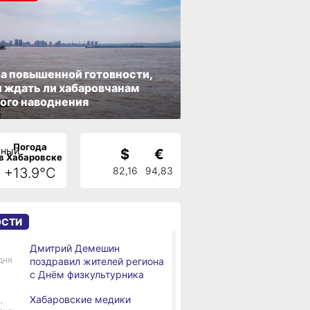
а повышенной готовности,
 ждать ли хабаровчанам
ого наводнения
Погода
$
€
в Хабаровске
+13.9°C
82,16
94,83
ОСТИ
Дмитрий Демешин
,
дня
поздравил жителей региона
с Днём физкультурника
Хабаровские медики
,