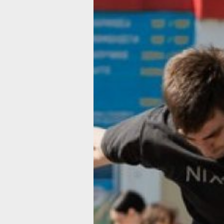
Спортивные
выходные
в Хабаровско
крае: пробежк
тренировки
и дрэг-рейсин
В регионе проходят различные
спортивные мероприятия в рамках
проекта «Доступный спорт»
госпрограммы «Спорт России»,
инициированной Президентом Росси
Владимиром Путиным
Фото:
Ольга Цыкарева
В ближайшие выходные и на следую
неделе Хабаровский край оживится
спортивными событиями. По информ
министерства спорта региона, любит