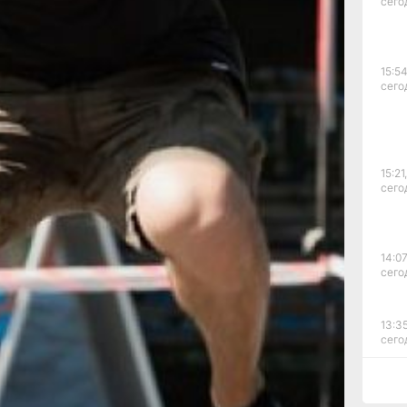
сего
15:54
тей
сего
тоится
15:21,
иона
сего
ого
атная
14:07
сего
ало
ройдет
13:35
сего
19
няя
е
12:54
сего