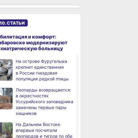
к подъёму воды в Амуре
Суд рассмотрит дело
,
дня
жителя Ульчского района
10. СТАТЬИ
о незаконном хранении
калуги
билитация и комфорт:
В Хабаровском крае
абаровске модернизируют
дня
потушили за сутки 9
ихиатрическую больницу
возгораний
На острове Фуругельма
Горнодобывающая отрасль
,
крепнет единственная
дня
Хабаровского края
в России гнездовая
демонстрирует уверенный
популяция редкой птицы
рост
Леопарды возвращаются:
Аэродром
3,
в окрестностях
дня
в Николаевске‑на‑Амуре
Уссурийского заповедника
прошёл проверку
замечены первые пары
хищников
Магнитные бури,
4,
дня
радиационный фон и пробки
На Дальнем Востоке
в Хабаровске 8 августа
впервые посчитали
леопардов и тигров по обе
Какой сегодня день:
,