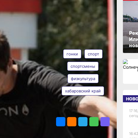
ОПУБЛИКОВАНО
18 июля 2025 г., 18:41
м
Рек
и,
Или
АВТОР
ТЕГИ
нов
гонки
спорт
г
спортсмены
физкультура
Наталья
Евона
хабаровский край
НОВ
и
17:16
ПОДЕЛИТЬСЯ
сего
щей
ации
16:42
ели