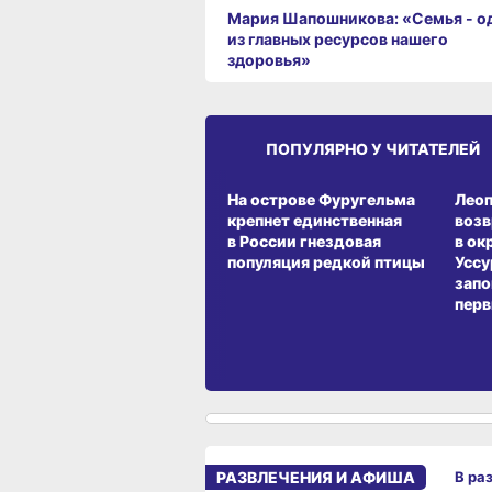
Мария Шапошникова: «Семья - о
из главных ресурсов нашего
здоровья»
ПОПУЛЯРНО У ЧИТАТЕЛЕЙ
СРЕДА ОБИТАНИЯ
СРЕД
На острове Фуругельма
Лео
крепнет единственная
воз
в России гнездовая
в ок
популяция редкой птицы
Уссу
запо
перв
РАЗВЛЕЧЕНИЯ И АФИША
В ра