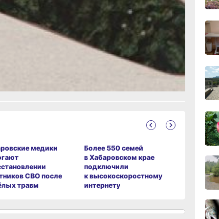
ст,
сего
18:28
вчер
18:14
вчер
ание
17:31
вчер
16:51,
ровские медики
Более 550 семей
В Хабаро
вчер
огают
в Хабаровском крае
вынес пр
сстановлении
подключили
за прест
тников СВО после
к высокоскоростному
детей
ёлых травм
интернету
16:09
вчер