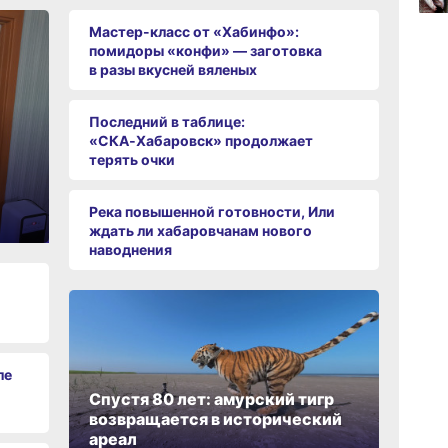
15:34
вчер
Мастер-класс от «Хабинфо»:
помидоры «конфи» — заготовка
в разы вкусней вяленых
15:03
Последний в таблице:
вчер
«СКА‑Хабаровск» продолжает
терять очки
Река повышенной готовности, Или
ждать ли хабаровчанам нового
наводнения
ле
Спустя 80 лет: амурский тигр
возвращается в исторический
ареал