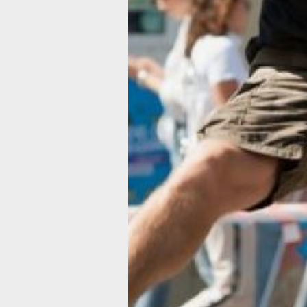
активного отдыха и спорта смогут
поучаствовать в разнообразных
спортивных активностях, включая
пробежки и тренировки.
В субботу,19 июля, для жителей и гос
краевого центра проведут групповое
занятие йогой (0+). Мероприятие сос
в 8:00 на набережной около арены
«Ерофей». Не забудьте взять с собой
коврик.
Также в субботу на набережной стад
имени Ленина, на баскетбольной
площадке напротив Легкоатлетическ
манежа в Хабаровске пройдет беспл
тренировка (6+) под руководством
тренера по легкой атлетике Алексея
Киселева. Тренировка подходит
для спортсменов любого уровня. нач
в 10:00. В случае осадков занятие п
в Легкоатлетическом манеже.
В Комсомольск-на-Амуре в субботу, 
июля, состоится традиционная утрен
«Чемпионская зарядка» (0+). Заняти