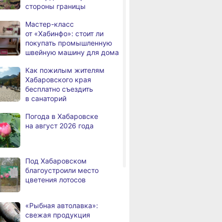
стороны границы
дня
Всемирный день кошек
Мастер-класс
В сёлах Хабаровского края
,
от «Хабинфо»: стоит ли
а
создают новые
покупать промышленную
пространства
швейную машину для дома
Арт‑объекты и спортивные
,
Как пожилым жителям
а
площадки станут частью
Хабаровского края
обновлённого сквера
бесплатно съездить
в Хабаровске
в санаторий
В районе имени Лазо
,
Погода в Хабаровске
а
заканчивают ремонт дороги
на август 2026 года
Переяславка — Аргунское
Тысячи жителей
вском крае суд
На территории
В Хабаровске
а
Хабаровского края
иговор тренеру
Хабаровского края
награды за вк
Под Хабаровском
переедут в новые квартиры
упления против
зафиксировано 6 ДТП
в развитие сп
благоустроили место
в 2026 году
цветения лотосов
Дмитрий Демешин наградил
,
а
лучших представителей
«Рыбная автолавка»:
строительной отрасли
свежая продукция