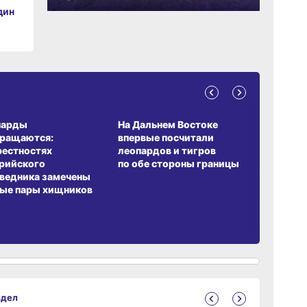
дин
А ОБИТАНИЯ
СРЕДА ОБИТАНИЯ
ЗЕМЛЯКИ
парды
На Дальнем Востоке
Пионовый
вращаются:
впервые посчитали
хабаровч
рестностях
леопардов и тигров
Воронкев
рийского
по обе стороны границы
ведника замечены
ые пары хищников
здел