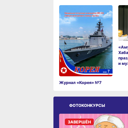
«Аму
Хаба
праз
и му
Журнал «Корея» №7
ФОТОКОНКУРСЫ
ЗАВЕРШЁН