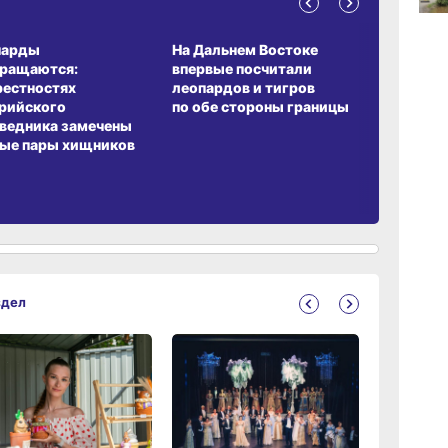
17:01,
А ОБИТАНИЯ
СРЕДА ОБИТАНИЯ
ЗЕМЛЯКИ
вчер
парды
На Дальнем Востоке
Пионовый
вращаются:
впервые посчитали
хабаровч
рестностях
леопардов и тигров
Воронкев
16:27
рийского
по обе стороны границы
вчер
ведника замечены
ые пары хищников
15:46
вчер
15:05
вчер
здел