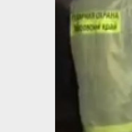
ночью, пламя быстро распространил
по всей постройке. Тушение заняло о
шести часов. В результате пожара по
двое мужчин 22 и 68 лет. Причины
устанавливаются. Пожарного извеща
в доме не было.
В настоящее время на территории к
преобладает I-II класс пожарной
опасности. Кроме тушения пожаров,
пожарные и спасатели четыре раза
привлекались к ликвидации последс
ДТП.
Также за сутки спасатели МЧС Росс
дважды выезжали для оказания
аварийно-спасательной помощи.
В ТЕМУ:
Шесть сёл подтоплены в Хабаровско
крае
Читайте нас в соцсетях:
ВКонтакте
,
Одноклассники,
Телеграм
или
Яндекс.Дзен
и
МАКС
Как вам материал?
Огонь!
Супер
Удивило