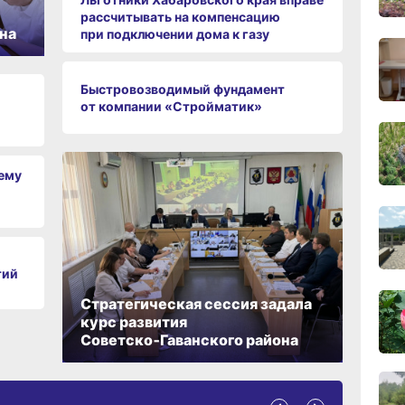
08:05
сего
рассчитывать на компенсацию
на
при подключении дома к газу
19:40
Быстровозводимый фундамент
вчер
от компании «Стройматик»
19:05
вчер
чему
18:19
вчер
тий
Стратегическая сессия задала
17:40
курс развития
вчер
Советско‑Гаванского района