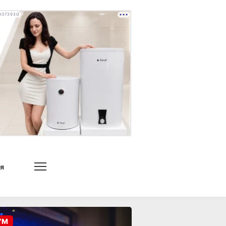
4073930
я
УМ