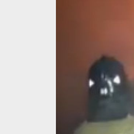
Два человека
погибли
в ночном
пожаре
в Хабаровско
крае
На тушение пожара ушло шесть часо
Фото:
Пресс-служба ГУ МЧС России 
Хабаровскому краю
За прошедшие сутки пожарные
подразделения Хабаровского края
дважды выезжали на тушение пожа
в жилых домах, сообщает пресс-сл
регионального МЧС.
В посёлке Санболи Амурского район
загорелся двухквартирный деревян
дом. Из-за позднего обнаружения п