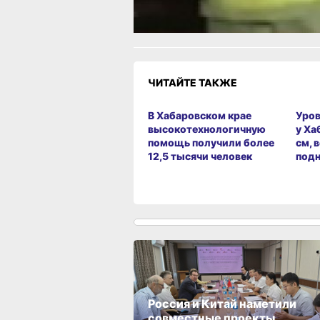
Грустно
Злость
Разочаров
ЧИТАЙТЕ ТАКЖЕ
В Хабаровском крае
Уров
высокотехнологичную
у Ха
помощь получили более
см, 
12,5 тысячи человек
под
Россия и Китай наметили
совместные проекты