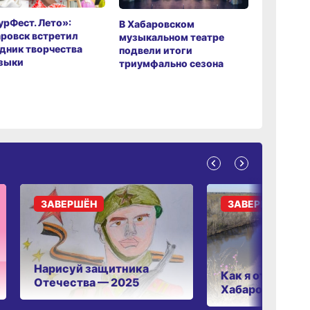
рФест. Лето»:
Хабаров
В Хабаровском
ровск встретил
музыкаль
музыкальном театре
дник творчества
завершил
подвели итоги
зыки
мировой 
триумфально сезона
ЗАВЕРШЁН
ЗАВЕРШЁН
Нарисуй защитника
Как я отдыхаю 
Отечества — 2025
Хабаровском к