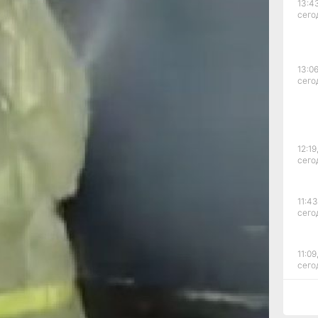
13:4
ось
сего
коло
гибли
теля
13:06
сего
рая
твий
12:19
сего
ии
11:43
сего
м
11:09
сего