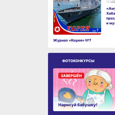
«Аму
Хаба
праз
и му
Журнал «Корея» №7
ФОТОКОНКУРСЫ
ЗАВЕРШЁН
Нарисуй бабушку!