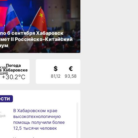
 по 6 сентября Хабаровск
мет II Российско‑Китайский
рум
Погода
$
€
в Хабаровске
+30.2°C
81,12
93,58
ОСТИ
В Хабаровском крае
,
дня
высокотехнологичную
помощь получили более
12,5 тысячи человек