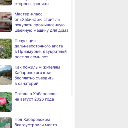
,
стороны границы
дня
Всемирный день борьбы
за запрещение ядерного
Мастер-класс
оружия
от «Хабинфо»: стоит ли
покупать промышленную
В Комсомольске-на-Амуре
,
швейную машину для дома
а
рейсовый автобус съехал
в кювет
Популяция
дальневосточного аиста
В Хабаровске состоится
,
в Приамурье: двукратный
а
фестиваль, посвящённый
рост за семь лет
Дню Победы
над милитаристской
Как пожилым жителям
Японией
Хабаровского края
бесплатно съездить
В Хабаровске пройдёт гала-
,
в санаторий
а
концерт фестиваля
патриотической песни
Погода в Хабаровске
на август 2026 года
В больнице имени
,
а
Владимирцева внедрили
новую технологию
восстановления после
Под Хабаровском
инсульта
благоустроили место