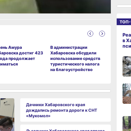
10:33
ание
сего
ТОП-
10:10
сего
Реа
в Х
пс
ень Амура
В администрации
За сутки
баровска достиг 423
Хабаровска обсудили
крае в 4
09:52
вода продолжает
использование средств
10 челов
сего
ниматься
туристического налога
на благоустройство
09:47
сего
Дачники Хабаровского края
09:31
дождались ремонта дороги к СНТ
сего
«Мукомол»
Льготники Хабаровского края вправе