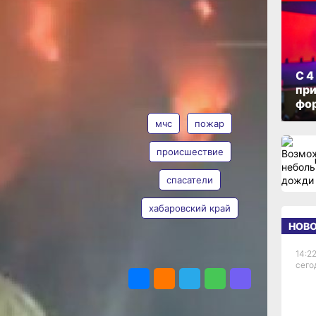
ОПУБЛИКОВАНО
08 июля 2025 г., 11:01
С 4
при
АВТОР
ТЕГИ
фо
м
мчс
пожар
происшествие
в
спасатели
Анна Лесив
по
хабаровский край
НОВ
ров
14:22
ПОДЕЛИТЬСЯ
ужба
сего
а
ный
ожара