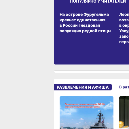
ПОПУЛЯРНО У ЧИТАТЕЛЕЙ
СРЕДА ОБИТАНИЯ
СРЕД
На острове Фуругельма
Лео
крепнет единственная
воз
в России гнездовая
в ок
популяция редкой птицы
Уссу
запо
перв
РАЗВЛЕЧЕНИЯ И АФИША
В ра