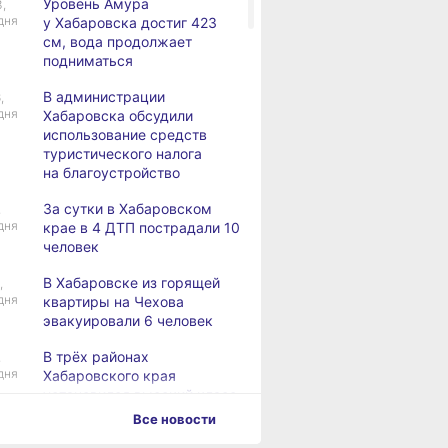
Уровень Амура
3,
дня
у Хабаровска достиг 423
см, вода продолжает
подниматься
В администрации
,
дня
Хабаровска обсудили
использование средств
туристического налога
на благоустройство
За сутки в Хабаровском
,
дня
крае в 4 ДТП пострадали 10
человек
В Хабаровске из горящей
,
дня
квартиры на Чехова
эвакуировали 6 человек
В трёх районах
,
дня
Хабаровского края
установился высокий класс
пожарной опасности
Все новости