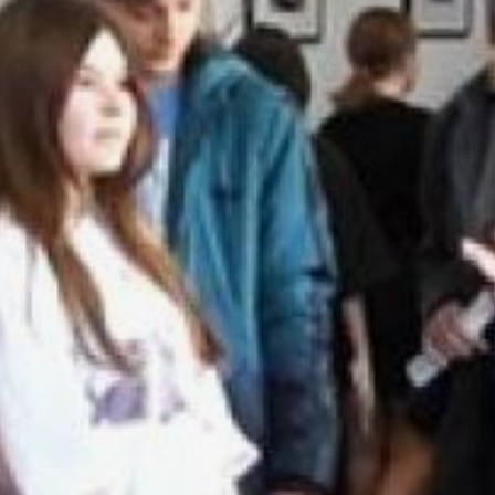
регионов России
от Камчатки
до Калининграда, чтобы
изучать медицину, IT,
нефтегазовое дело,
лингвистику и другие
востребованные
специальности. Дорогие
друзья, сегодня
перед вами открыты все
двери!» — заявил
Дмитрий Демешин.
Заместитель министра
Российской Федерации
по развитию Дальнего
Востока Эльвира
Нургалиева отметила,
что столь позитивные
изменения во многом
стали возможны
благодаря программе
«Приоритет 2030.
Дальний Восток»,
направленной