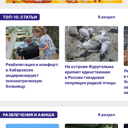
ТОП-10. СТАТЬИ
В раздел
Реабилитация и комфорт:
На острове Фуругельма
в Хабаровске
Л
крепнет единственная
модернизируют
в
в России гнездовая
психиатрическую
У
популяция редкой птицы
больницу
з
п
РАЗВЛЕЧЕНИЯ И АФИША
В раздел