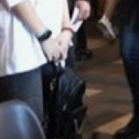
на развитие
университетского
образования.
«Каждый четырнадцатый
студент в вузах округа —
из других субъектов
страны. Стабильный
миграционный прирост
в возрастной группе 20 —
24 лет фиксируется
с 2015 года. Это значит,
что мы удерживаем
и привлекаем молодежь
— фундамент будущей
рождаемости
и кадрового потенциала
региона», — сказала
Нургалиева на пленарной
сессии X Всероссийской
демографической
конференции,
проходившей в Бурятии.
В ТЕМУ:
Дмитрий Демешин: