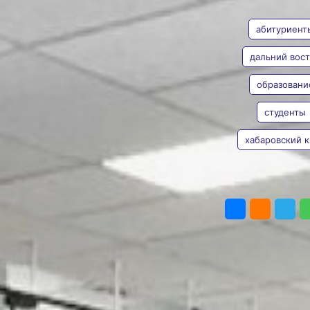
АВТОР
ТЕГИ
больше
студентов
абитуриент
из других
дальний вос
регионов
образовани
Наталья
Число иностранных
Евона
студентов, желающих
студенты
получать образование
в ДФО также выросло
хабаровский 
Фото:
Антон Хмель
В 2024 году на Дальний
Восток значительно
увеличился приток
ПОДЕЛИТЬ
студентов из других
регионов России —
их стало в три раза
больше. Об этом
сообщается в телеграм-
канале
Минвостокразвития
России.
Общее количество