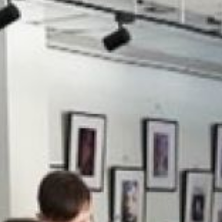
приехавших учиться
составляет более 3,3
тысяч человек, которые
видят в этом регионе
надёжную платформу
для получения профессии
и построения карьеры.
Заметно возросло
и число иностранных
студентов — оно
увеличилось в полтора
раза.
Како отметил губернатор
Хабаровского края
Дмитрий Демешин
в своем поздравлении
ко Дню студента,
в регионе работают 13
вузов и филиалов,
и большинство из них
участвуют в программе
«Приоритет 2030».
«В наш регион едут из 63