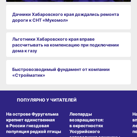
Дачники Хабаровского края дождались ремонта
дороги к СНТ «Мукомол»
Льготники Хабаровского края вправе
рассчитывать на компенсацию при подключении
дома к газу
Быстровозводимый фундамент от компании
«Стройматик»
ПОПУЛЯРНО У ЧИТАТЕЛЕЙ
СРЕДА ОБИТАНИЯ
СРЕДА ОБИТАНИЯ
СР
На острове Фуругельма
Леопарды
Н
крепнет единственная
возвращаются:
в
в России гнездовая
в окрестностях
л
популяция редкой птицы
Уссурийского
п