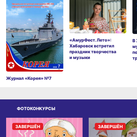
«АмурФест. Лето»:
В
Хабаровск встретил
м
праздник творчества
п
и музыки
т
Журнал «Корея» №7
ФОТОКОНКУРСЫ
ЗАВЕРШЁН
ЗАВЕРШЁН