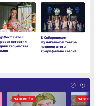
рФест. Лето»:
Хабаров
В Хабаровском
ровск встретил
музыкаль
музыкальном театре
дник творчества
завершил
подвели итоги
зыки
мировой 
триумфально сезона
ЗАВЕРШЁН
ЗАВЕРШЁН