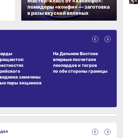
Мастер-класс от «Хабинфо»:
помидоры «конфи» — заготовка
06.0
в разы вкусней вяленых
06.0
А ОБИТАНИЯ
СРЕДА ОБИТАНИЯ
ЗЕМЛЯКИ
парды
На Дальнем Востоке
Пионовый
вращаются:
впервые посчитали
хабаровч
рестностях
леопардов и тигров
Воронкев
рийского
по обе стороны границы
ведника замечены
ые пары хищников
здел