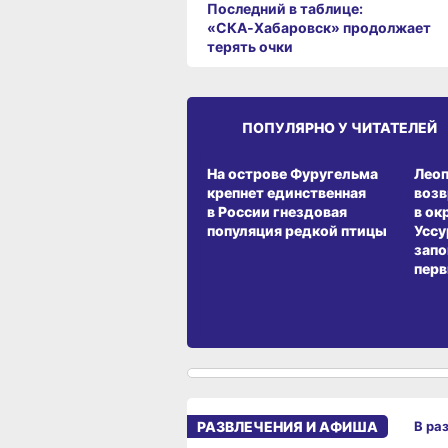
Последний в таблице:
«СКА‑Хабаровск» продолжает
терять очки
ПОПУЛЯРНО У ЧИТАТЕЛЕЙ
СРЕДА ОБИТАНИЯ
СРЕД
На острове Фуругельма
Лео
крепнет единственная
воз
в России гнездовая
в ок
популяция редкой птицы
Уссу
запо
перв
РАЗВЛЕЧЕНИЯ И АФИША
В ра