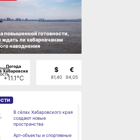
а повышенной готовности,
 ждать ли хабаровчанам
ого наводнения
Погода
$
€
в Хабаровске
+11.1°C
81,40
94,05
ОСТИ
В сёлах Хабаровского края
,
а
создают новые
пространства
Арт‑объекты и спортивные
,