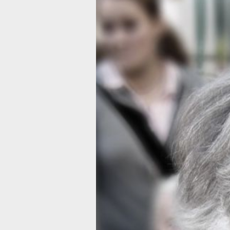
Подозреваемо
в хищении
средств
у амурчанки
задержали
полицейские
На похищенные средства подозрева
купил подарок для подруги
Фото:
pxhere.com
Сотрудники ОМВД России по Амурск
району задержали подозреваемого
в краже денежных средств
у пенсионерки, сообщили в УМВД Ро
по Хабаровскому краю.
Амурчанка 76-ти лет рассказала
полицейским о хищении 12 тысяч руб
Потерпевшая отметила, что в день, к