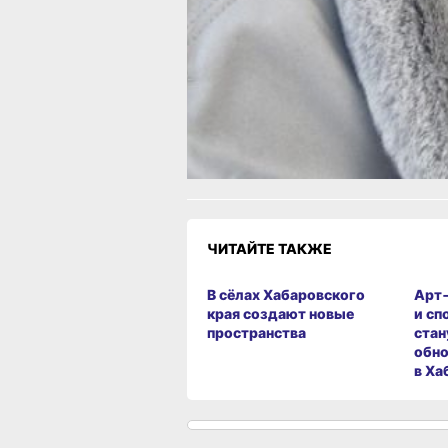
Роскомнадзора беспокоят жителей
Херсона
Читайте нас в соцсетях:
ВКонтакте
,
Одноклассники,
Телеграм
или
Яндекс.Дзен
и
МАКС
Как вам материал?
Огонь!
Супер
Удивило
Грустно
Злость
Разочаров
ЧИТАЙТЕ ТАКЖЕ
В сёлах Хабаровского
Арт
края создают новые
и сп
пространства
стан
обно
в Ха