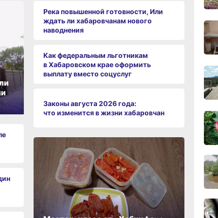
вчер
Река повышенной готовности, Или
ждать ли хабаровчанам нового
наводнения
09:28
вчер
Как федеральным льготникам
в Хабаровском крае оформить
выплату вместо соцуслуг
08:0
ли
вчер
ии
Законы августа 2026 года:
06.0
что изменится в жизни хабаровчан
ле
06.0
дин
06.0