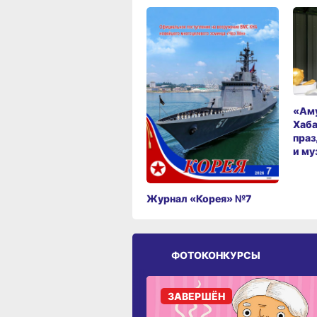
«Аму
Хаба
праз
и му
Журнал «Корея» №7
ФОТОКОНКУРСЫ
ЗАВЕРШЁН