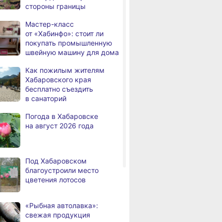
стороны границы
а
с инвалидностью
трудоустроены
Мастер-класс
в Хабаровском крае
от «Хабинфо»: стоит ли
покупать промышленную
Магнитные бури,
,
швейную машину для дома
а
радиационный фон и пробки
в Хабаровске 7 августа
Как пожилым жителям
Хабаровского края
Какой сегодня день: День
3,
бесплатно съездить
а
маяка
в санаторий
В вузы Хабаровского края
8.2026
Погода в Хабаровске
в этом году подали свыше
на август 2026 года
100 тысяч заявлений
Троих хабаровских
8.2026
пожарных наградили
Под Хабаровском
медалями «За спасение
благоустроили место
на пожаре»
цветения лотосов
В Николаевске-на-Амуре
8.2026
по нацпроекту капитально
«Рыбная автолавка»:
ремонтируют кровлю Дома
свежая продукция
культуры