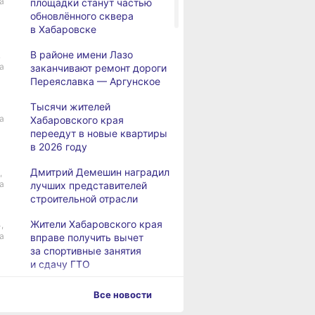
а
площадки станут частью
обновлённого сквера
в Хабаровске
В районе имени Лазо
,
а
заканчивают ремонт дороги
Переяславка — Аргунское
Тысячи жителей
а
Хабаровского края
переедут в новые квартиры
в 2026 году
Дмитрий Демешин наградил
,
а
лучших представителей
строительной отрасли
Жители Хабаровского края
,
а
вправе получить вычет
за спортивные занятия
и сдачу ГТО
В Хабаровске уровень
,
Все новости
а
Амура достиг 427