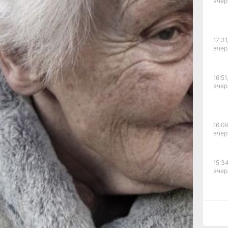
вчер
дил
ству.
17:31
вчер
го.
шел
очке
16:51,
дился
вчер
ого
б
16:09
вчер
ного
ажа».
татьи
15:34
вчер
15:03
вчер