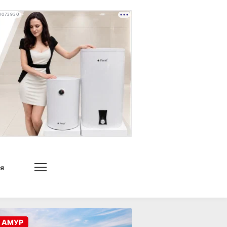
4073930
я
 АМУР