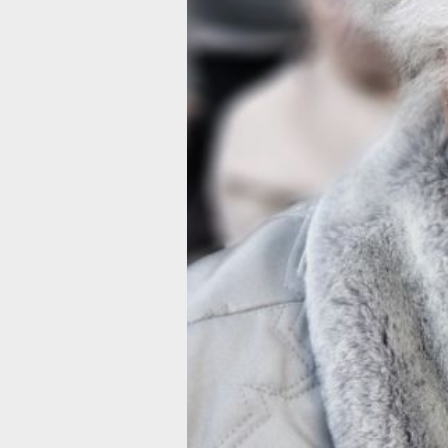
пропали деньги, брат соседки прихо
к ней домой, спросил о её здоровье
и ушёл. Обычно соседка с братом
заходили к ней для помощи по хозяй
Сотрудники уголовного розыска
задержали 38-летнего подозреваемо
Мужчина рассказал, что когда он за
к пострадавшей, то заметил на тумб
в прихожей сумочку, в которой нахо
кошелёк с деньгами. На похищенные
средства фигурант приобрёл плюшев
медведя и цветы для подруги. Ущер
пенсионерке возместили.
По данному инциденту возбуждено
уголовное дело по ч. 2 ст. 158 Уголов
кодекса Российской Федерации «Кр
Максимальная санкция для данной с
– наказание в виде лишения свободы
сроком до 5 лет. Подозреваемому
избрана мера пресечения в виде
подписке о невыезде.
В ТЕМУ:
Аферисты под видом сотрудников