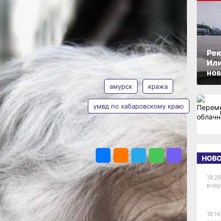
го
ОПУБЛИКОВАНО
01 июня 2025 г., 14:34
Рек
Или
АВТОР
ТЕГИ
нов
амурск
кража
умвд по хабаровскому краю
емый
Ольга
Дмитриева
ПОДЕЛИТЬСЯ
ому
НОВ
18:28
ссии
вчер
лей.
18:14
огда