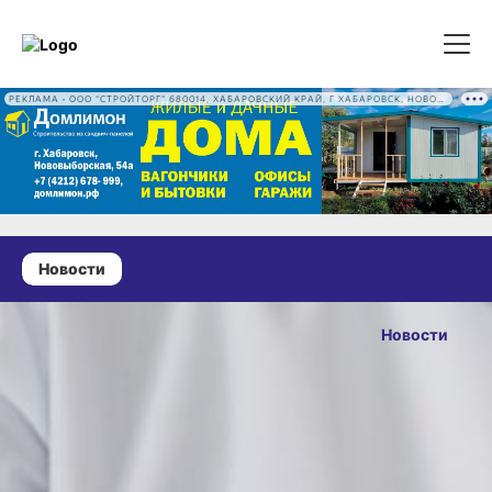
РЕКЛАМА • ООО "СТРОЙТОРГ" 680014, ХАБАРОВСКИЙ КРАЙ, Г ХАБАРОВСК, НОВОВЫБОРГСКАЯ УЛ, Д. 54А ОГРН 1222700016186
Новости
30 апреля 2025 г., 17:01
Более 1200
Новости
пациентов
ОПУБЛИКОВАНО
получили
30 апреля 2025 г., 17:0
медпомощь
в передвижном