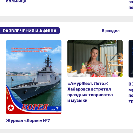
больницу
з
п
РАЗВЛЕЧЕНИЯ И АФИША
В раздел
«АмурФест. Лето»:
В
Хабаровск встретил
м
праздник творчества
п
и музыки
т
Журнал «Корея» №7