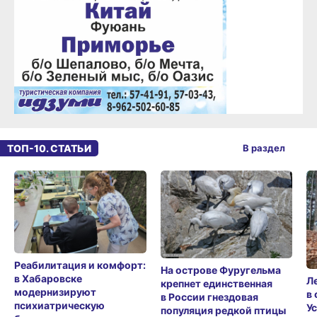
ТОП-10. СТАТЬИ
В раздел
Реабилитация и комфорт:
На острове Фуругельма
в Хабаровске
Л
крепнет единственная
модернизируют
в
в России гнездовая
психиатрическую
У
популяция редкой птицы