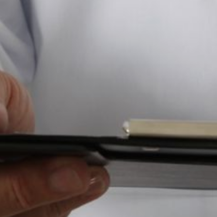
эндокринолога, уролога,
хирурга, педиатра, терапевта
и других. Проведено
около 4,8 тысячи различных
исследований.
Напомним, в составе
медицинского поезда 14
вагонов, восемь из которых
медицинского назначения,
а шесть — вспомогательные
(купе для проживания
персонала, штаб,
электростанция и т.д.). Были
предусмотрены вагоны
лучевой и функциональной
диагностики, два
терапевтических,
хирургический,
лабораторный,
ординаторская и вагон-
регистратура.
Медперсонал работал
на современном