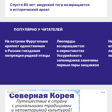
Спустя 80 лет: амурский тигр возвращается
в исторический ареал
ПОПУЛЯРНО У ЧИТАТЕЛЕЙ
СРЕДА ОБИТАНИЯ
СРЕДА ОБИТАНИЯ
СР
На острове Фуругельма
Леопарды
Н
крепнет единственная
возвращаются:
в
в России гнездовая
в окрестностях
л
популяция редкой птицы
Уссурийского
п
заповедника замечены
первые пары хищников
РЕКЛАМА