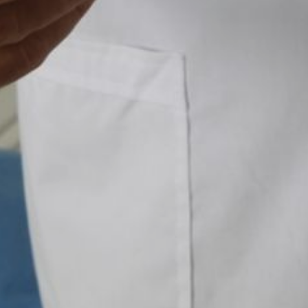
высокотехнологичном
оборудовании. Дверные
проёмы, коридоры
и туалетные комнаты
спроектированы с учётом
потребностей людей
с ограниченными
возможностями здоровья.
В ТЕМУ:
Правильно стареть учили
хабаровчан на третьем
медицинском форуме
Читайте нас в соцсетях:
ВКонтакте
,
Одноклассники,
Телеграм
или
Яндекс.Дзен
и
МАКС
Как вам материал?
Огонь!
Супер
Удивило
Грустно
1
Злость
Разочарование