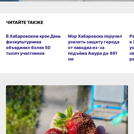
ЧИТАЙТЕ ТАКЖЕ
В Хабаровском крае День
Мэр Хабаровска поручил
Р
физкультурника
усилить защиту города
в
объединил более 50
от паводка из-за
у
тысяч участников
подъёма Амура до 461
с
см
р