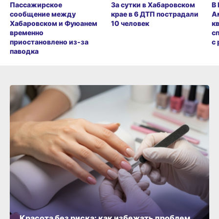
Пассажирское
За сутки в Хабаровском
В
сообщение между
крае в 6 ДТП пострадали
А
Хабаровском и Фуюанем
10 человек
к
временно
с
приостановлено из-за
с
паводка
Красота без риска: как избежать проблем