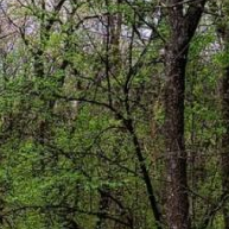
поучаствовать, нужно
выбрать другой способ
передвижения по городу
и присоединиться
к крупным спортивным
мероприятиям под эгидой
акции в своем городе.
Подробности будут
на официальном
сайте
проекта.
Участники проекта могут
выкладывать фотографии
своих прогулок
на свежем воздухе
ВКонтакте с хештэгом
#выбираючистыйвоздух.
Как сообщили
в профильном ведомстве,
посёлок Чегдомын
Верхнебуреинского
района, участвует
в эксперименте
по квотированию
выбросов загрязняющих