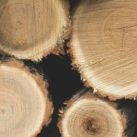
районным судом Хабаровска
по ч. 1 ст. 226.1 УК РФ
(контрабанда стратегически
важных ресурсов в крупном
размере). Ему присудили
наказание в виде 4 лет
лишения свободы условно
с испытательным сроком 3
года и штрафом 500 тысяч
рублей.
В ТЕМУ:
В Хабаровске осуждён
руководитель компании
за дачу многомиллионной
взятки
Читайте нас в соцсетях:
ВКонтакте
,
Одноклассники,
Телеграм
или
Яндекс.Дзен
и
МАКС
Как вам материал?
Огонь!
Супер
Удивило
Грустно
1