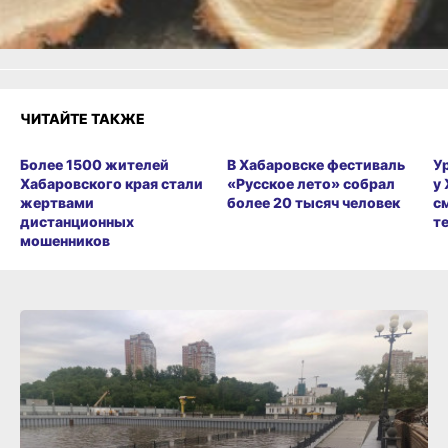
Злость
Разочарование
ЧИТАЙТЕ ТАКЖЕ
Более 1500 жителей
В Хабаровске фестиваль
У
Хабаровского края стали
«Русское лето» собрал
у
жертвами
более 20 тысяч человек
с
дистанционных
т
мошенников