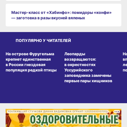
Мастер-класс от «Хабинфо»: помидоры «конфи»
— заготовка в разы вкусней вяленых
ПОПУЛЯРНО У ЧИТАТЕЛЕЙ
СРЕДА ОБИТАНИЯ
СРЕДА ОБИТАНИЯ
СР
На острове Фуругельма
Леопарды
Н
крепнет единственная
возвращаются:
в
в России гнездовая
в окрестностях
л
популяция редкой птицы
Уссурийского
п
заповедника замечены
первые пары хищников
РЕКЛАМА • ИП СТУЧКОВА ДИАНА ВАДИМОВНА ОГРНИП 325253600107053