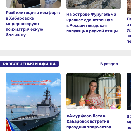
Реабилитация и комфорт:
На острове Фуругельма
в Хабаровске
Л
крепнет единственная
модернизируют
в
в России гнездовая
психиатрическую
У
популяция редкой птицы
больницу
з
п
РАЗВЛЕЧЕНИЯ И АФИША
В раздел
«АмурФест. Лето»:
В
Хабаровск встретил
м
праздник творчества
п