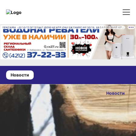
РЕКЛАМА • ООО "ТОРГОВЫЙ ДОМ ЦЕНТР СНАБЖЕНИЯ" 680009, ХАБАРОВСКИЙ КРАЙ, ГОРОД ХАБАРОВСК, ПРОМЫШЛЕННАЯ УЛ., Д. 7 ОГРН 1162724073930
Новости
18 февраля 2025 г., 13:34
Житель
Новости
Хабаровского
ОПУБЛИКОВАНО
края пытался
18 февраля 2025 г., 13
незаконно
вывезти