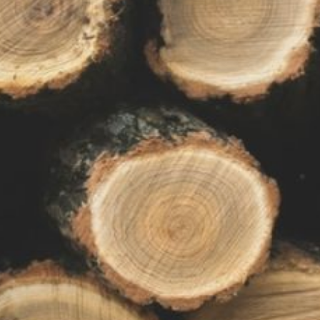
тысячи кубометров
пиломатериалов.
В результате противоправных
действий гражданина
государство понесло убытки
в размере более 22
миллионов рублей.
Сотрудники транспортной
прокуратуры обратились
в суд с исками о взыскании
суммы ущерба.
Суд удовлетворил требования
госоргана. Ответчик с таким
решением не согласился
и пытался обжаловать
в судах вышестоящих
инстанций. Но в итоге
решение оставили
без изменений. Гражданин
компенсировал ущерб
Российской Федерации
в полном размере.
Нарушителю вынесен
приговор Центральным