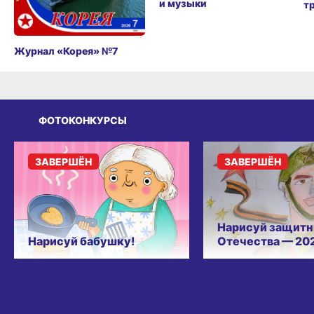
и музыки
т
Журнал «Корея» №7
ФОТОКОНКУРСЫ
ЗАВЕРШЁН
ЗАВЕРШЁН
Нарисуй защитн
Нарисуй бабушку!
Отечества — 20