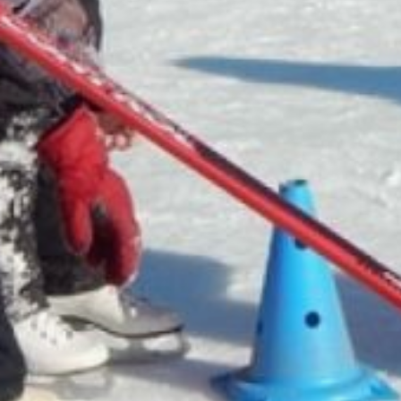
досках, учились
спасательным приёмам.
Взрослые сапсерферы
сразились в «битве
гладиаторов», пытаясь
сбить друг друга с досок. 3
января в центре
«Содружество» прошёл
«Хоровод игр» с квизами
и весёлыми
соревнованиями для детей.
В краевом центре до 7
января в Арене «Ерофей»
проходит рождественский
турнир по хоккею с мячом
(0+) среди юных
спортсменов 10-11 лет. Вход
для болельщиков
свободный. 6 января
в Вяземском районе
пройдет турнир по хоккею
на валенках (0+)
для спортсменов старше 18
лет на стадионе