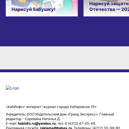
Нарисуй защитн
Нарисуй бабушку!
Отечества — 20
«ХабИнфо»: интернет-журнал города Хабаровска 16+
Учредитель: ООО Издательский дом «Гранд Экспресс». Главный
редактор - Сорокина Наталья Д.
E-mail:
habinfo.ru@yandex.ru
; тел. 8 (4212) 47-55-48.
Рекламная служба:
reklama@habex.ru
. Телефоны: (4212) 30-99-80,