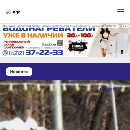
РЕКЛАМА • ООО "ТОРГОВЫЙ ДОМ ЦЕНТР СНАБЖЕНИЯ" 680009, ХАБАРОВСКИЙ КРАЙ, ГОРОД ХАБАРОВСК, ПРОМЫШЛЕННАЯ УЛ., Д. 7 ОГРН 1162724073930
Новости
06 января 2025 г., 15:30
Декада спорта
Новости
и здоровья
ОПУБЛИКОВАНО
проводится
06 января 2025 г., 15:3
в Хабаровском
крае