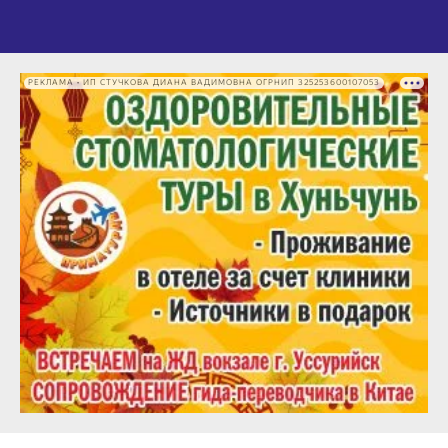
РЕКЛАМА • ИП СТУЧКОВА ДИАНА ВАДИМОВНА ОГРНИП 325253600107053