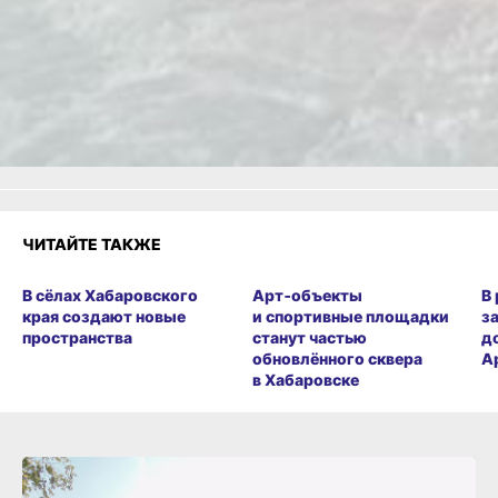
Огонь!
Супер
1
Удивило
Грустно
1
Злость
Разочарование
ЧИТАЙТЕ ТАКЖЕ
В сёлах Хабаровского
Арт‑объекты
В
края создают новые
и спортивные площадки
з
пространства
станут частью
д
обновлённого сквера
А
в Хабаровске