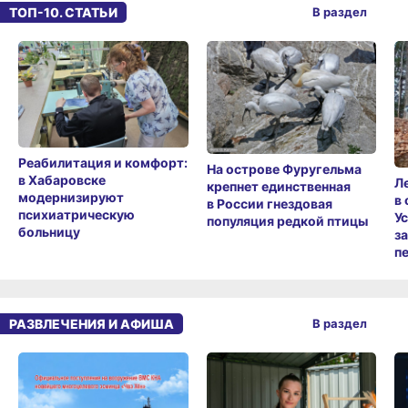
ТОП-10. СТАТЬИ
В раздел
Реабилитация и комфорт:
На острове Фуругельма
в Хабаровске
Л
крепнет единственная
модернизируют
в
в России гнездовая
психиатрическую
У
популяция редкой птицы
больницу
з
п
РАЗВЛЕЧЕНИЯ И АФИША
В раздел