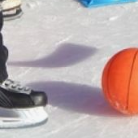
«Локомотив».
7 января школьников
Комсомольского района
ждут «Снежные забавы»
(0+) на хоккейной коробке
в посёлке Молодёжный. А 8
января в Охотском районе
пройдут соревнования
по мас-рестлингу (0+)
для всех желающих
в спортивной школе
«Атлант» (ул. Гагарина, 35,
тел. 8 (4214) 19-12-99).
В ТЕМУ:
Зоосад «Приамурский»
приглашает хабаровчан
и гостей города провести
новогодние каникулы
Читайте нас в соцсетях:
ВКонтакте
,
Одноклассники,
Телеграм
или
Яндекс.Дзен
и
МАКС
Как вам материал?