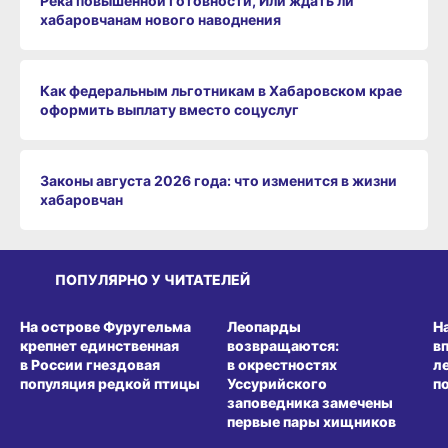
Река повышенной готовности, Или ждать ли
хабаровчанам нового наводнения
Как федеральным льготникам в Хабаровском крае
оформить выплату вместо соцуслуг
Законы августа 2026 года: что изменится в жизни
хабаровчан
ПОПУЛЯРНО У ЧИТАТЕЛЕЙ
СРЕДА ОБИТАНИЯ
СРЕДА ОБИТАНИЯ
СР
На острове Фуругельма
Леопарды
Н
крепнет единственная
возвращаются:
в
в России гнездовая
в окрестностях
л
популяция редкой птицы
Уссурийского
п
заповедника замечены
первые пары хищников