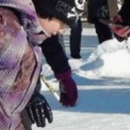
каждый найдёт занятие
по душе. Все мероприятия
проходят в рамках
регионального проекта
«Доступный спорт»
нацпроекта «Семья».
Декаду открыл
традиционный «Забег
обещаний» (0+) 1 января.
Как мы уже писали, более
восьмиста любителей
спорта пробежали
символические 2025
метров по стадиону имени
Ленина. А 2 января
состоялись новогодние
старты для юных
спортсменов из сельских
школ Матвеевка и Бычиха,
а также воспитанников
центра «Грань» и любителей
САП-серфинга. Ребята
соревновались в плавании,
гребле на каяках и САП-