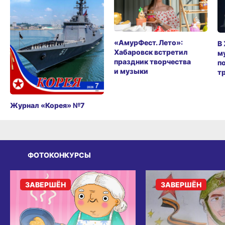
«АмурФест. Лето»:
В
Хабаровск встретил
м
праздник творчества
п
и музыки
т
Журнал «Корея» №7
ФОТОКОНКУРСЫ
ЗАВЕРШЁН
ЗАВЕРШЁН