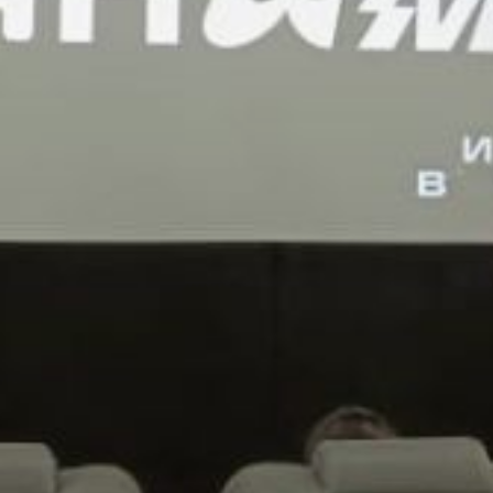
Фестиваль стал устоявшейся
традицией, привлекающей
зрителей разных возрастов,
а также важной площадкой
для подписания значимых
соглашений. Одно из таких
соглашений — договор
между Хабаровской краевой
общественной организацией
развития анимационного
искусства и анимационной
студией «Тундра», а также
школой анимации «А-1200»
из Альметьевска. Этот договор
направлен на укрепление
сотрудничества и координацию
совместных усилий по развитию
анимации как на Дальнем
Востоке, так и в Республике
Татарстан.
Как отметил член
международного жюри,
китайский режиссер анимации,
профессор Пекинской