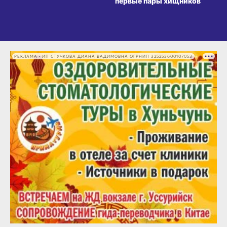
первые пары хищников
РЕКЛАМА • ИП СТУЧКОВА ДИАНА ВАДИМОВНА ОГРНИП 325253600107053