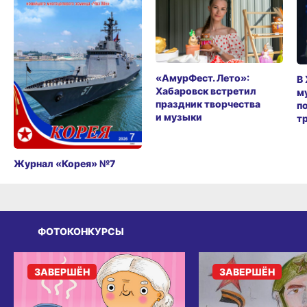
«АмурФест. Лето»:
В
Хабаровск встретил
м
праздник творчества
п
и музыки
т
Журнал «Корея» №7
ФОТОКОНКУРСЫ
ЗАВЕРШЁН
ЗАВЕРШЁН