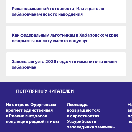
Река повышенной готовности, Или ждать ли
хабаровчанам нового наводнения
Как федеральным льготникам в Хабаровском крае
оформить выплату вместо соцуслуг
Законы августа 2026 года: что изменится в жизни
хабаровчан
ПОПУЛЯРНО У ЧИТАТЕЛЕЙ
СРЕДА ОБИТАНИЯ
СРЕДА ОБИТАНИЯ
СР
На острове Фуругельма
Леопарды
Н
крепнет единственная
возвращаются:
в
в России гнездовая
в окрестностях
л
популяция редкой птицы
Уссурийского
п
заповедника замечены