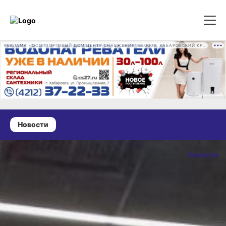
РЕКЛАМА • ООО "ТОРГОВЫЙ ДОМ ЦЕНТР СНАБЖЕНИЯ" 680009, ХАБАРОВСКИЙ КРАЙ, ГОРОД ХАБАРОВСК, ПРОМЫШЛЕННАЯ УЛ., Д. 7 ОГРН 1162724073930
Новости
04 ноября 2024 г., 10:30
III
Новости
Международный
ОПУБЛИКОВА
фестиваль
04 ноября 2024 г., 
анимационного
кино «Анимур»