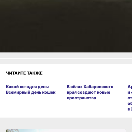
ВКонтакте
,
Одноклассники,
Телеграм
или
Яндекс.Дзен
и
МАКС
Как вам материал?
Огонь!
Супер
Удивило
Грустно
Злость
Разочарование
ЧИТАЙТЕ ТАКЖЕ
Какой сегодня день:
В сёлах Хабаровского
А
Всемирный день кошек
края создают новые
и
пространства
с
о
в