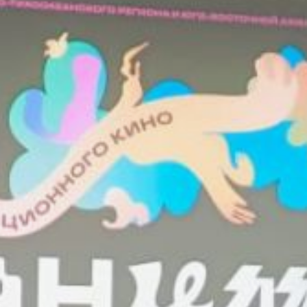
программа включает 195
творческих работ. Проекты
будут оцениваться
международным жюри.
Мария Савиных, креативный
директор «Союзмультфильма»
отметила, что анализ
конкурсных работ аниматоров
из Хабаровского края выявил
сочетание традиционных
советских техник
и разнообразных восточных
художественных влияний. Это,
по её мнению, приводит
к появлению уникальных
и новых произведений. Она
также подчеркнула,
что фестиваль служит
импульсом для совместных
проектов и коллабораций,
а также предоставляет
экспертам возможность
обмениваться опытом.