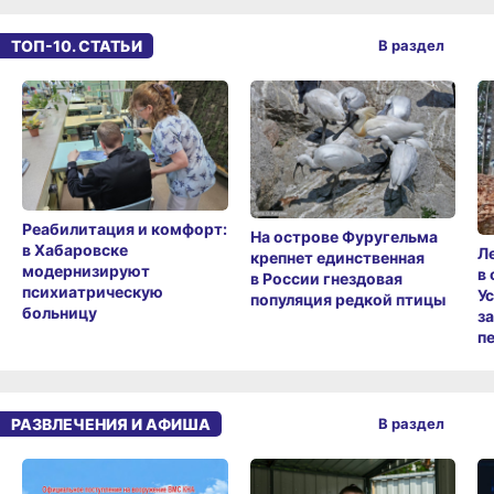
ТОП-10. СТАТЬИ
В раздел
Реабилитация и комфорт:
На острове Фуругельма
в Хабаровске
Л
крепнет единственная
модернизируют
в
в России гнездовая
психиатрическую
У
популяция редкой птицы
больницу
з
п
РАЗВЛЕЧЕНИЯ И АФИША
В раздел