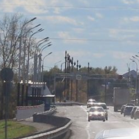
дороги» на реконструкцию
развязки было израсходовано
более 134 миллиона рублей.
Работы планируется завершить
к 20 октября.
В следующем году здесь
начнется второй этап —
отремонтируют съезды, заменят
леерные ограждения
и освещение.
А также на следующий год
запланировано продолжение
капитального ремонта проспекта
60-летия Октября — от улицы
Машинистов до переулка
Гаражного. На оба объекта
предусмотрено 1,156 миллиарда
рублей.
Напомним, с 2019 по 2024 годы
реализации национального
проекта в Хабаровске были
выполнены работы на сумму 6,8
миллиарда рублей. Выполнен
ремонт на 277 участков улично-