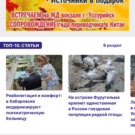
ТОП-10. СТАТЬИ
В раздел
Реабилитация и комфорт:
На острове Фуругельма
в Хабаровске
Л
крепнет единственная
модернизируют
в
в России гнездовая
психиатрическую
У
популяция редкой птицы
больницу
з
п