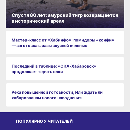
Спустя 80 лет: амурский тигр возвращается
в исторический ареал
Мастер-класс от «Хабинфо»: помидоры «конфи»
— заготовка в разы вкусней вяленых
Последний в таблице: «СКА‑Хабаровск»
продолжает терять очки
Река повышенной готовности, Или ждать ли
хабаровчанам нового наводнения
ПОПУЛЯРНО У ЧИТАТЕЛЕЙ
СРЕДА ОБИТАНИЯ
СРЕДА ОБИТАНИЯ
СР