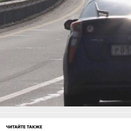
дорожной сети. В результате на 1
января 2025 доля дорог,
соответствующих нормативным
требованиям, составит
в Хабаровске 83,56 %.
В ТЕМУ:
Хабаровскую ТЭЦ-1
отремонтировали на 85%
Читайте нас в соцсетях:
ВКонтакте
,
Одноклассники,
Телеграм
или
Яндекс.Дзен
и
МАКС
Как вам материал?
Огонь!
Супер
Удивило
1
Грустно
Злость
Разочарование
ЧИТАЙТЕ ТАКЖЕ