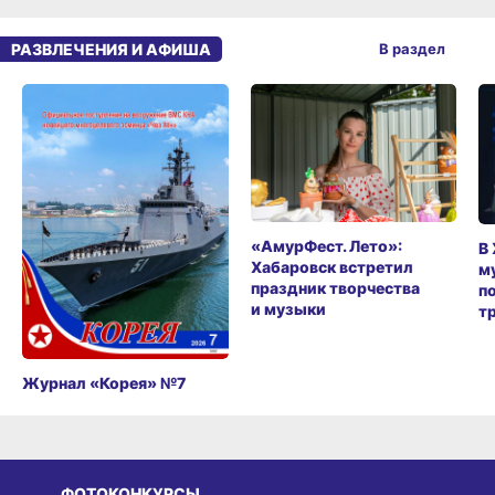
РАЗВЛЕЧЕНИЯ И АФИША
В раздел
«АмурФест. Лето»:
В
Хабаровск встретил
м
праздник творчества
п
и музыки
т
Журнал «Корея» №7
ФОТОКОНКУРСЫ