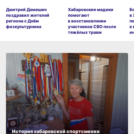
Дмитрий Демешин
Хабаровские медики
Б
поздравил жителей
помогают
в
региона с Днём
в восстановлении
п
физкультурника
участников СВО после
к
тяжёлых травм
и
История хабаровской спортсменки