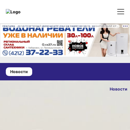
РЕКЛАМА • ООО "ТОРГОВЫЙ ДОМ ЦЕНТР СНАБЖЕНИЯ" 680009, ХАБАРОВСКИЙ КРАЙ, ГОРОД ХАБАРОВСК, ПРОМЫШЛЕННАЯ УЛ., Д. 7 ОГРН 1162724073930
Новости
12 октября 2024 г., 19:23
В Хабаровске
Новости
отремонтируют
ОПУБЛИКОВА
развязку
12 октября 2024 г.
на Ленинградской
и новый участок