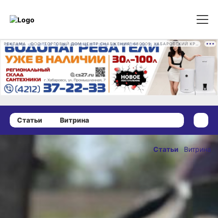
РЕКЛАМА • ООО "ТОРГОВЫЙ ДОМ ЦЕНТР СНАБЖЕНИЯ" 680009, ХАБАРОВСКИЙ КРАЙ, ГОРОД ХАБАРОВСК, ПРОМЫШЛЕННАЯ УЛ., Д. 7 ОГРН 1162724073930
Статьи
Витрина
27 июня 2024 г., 18:25
В мае
Статьи
Витрина
инфляция
ОПУБЛИКОВАНО
в крае
27 июня 2024 г., 18:25
оставалась
ниже