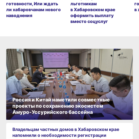
готовности, Или ждать
льготникам
г
ли хабаровчанам нового
в Хабаровском крае
в
наводнения
оформить выплату
вместо соцуслуг
Россия и Китай наметили совместные
проекты по сохранению экосистем
Амуро‑Уссурийского бассейна
Владельцам частных домов в Хабаровском крае
напомнили о необходимости регистрации