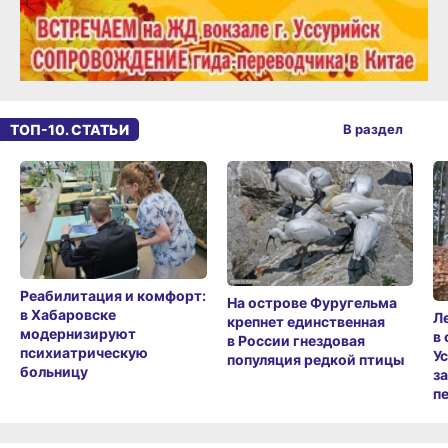
ТОП-10. СТАТЬИ
В раздел
Реабилитация и комфорт:
На острове Фуругельма
в Хабаровске
Л
крепнет единственная
модернизируют
в
в России гнездовая
психиатрическую
У
популяция редкой птицы
больницу
з
п