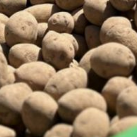
повышения интереса
россиян к путешествиям
по стране. В результате
цены на авиабилеты
выросли в годовом
выражении.
В целом по России
инфляция в мае
составила 8,3 %. Для
ограничения избыточного
расширения внутреннего
спроса и снижения
инфляции к цели Банк
России будет
поддерживать жесткие
денежно-кредитные
условия в течение более
продолжительного
времени, чем
прогнозировалось
в апреле.
В ТЕМУ:
Министерство
внутренних дел