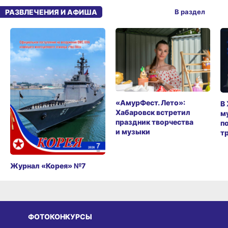
РАЗВЛЕЧЕНИЯ И АФИША
В раздел
«АмурФест. Лето»:
В
Хабаровск встретил
м
праздник творчества
п
и музыки
т
Журнал «Корея» №7
ФОТОКОНКУРСЫ