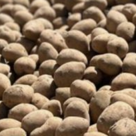
роста цен на него как в
Хабаровском крае, так
и в целом по стране.
Традиционно доля
импортного картофеля
на рынке возрастает
в последние месяцы
весны. Кроме того,
на цены повлияло более
быстрое сокращение
запасов местного
картофеля по сравнению
с прошлым годом из-за
низкого урожая в 2023
году, — отметила
заместитель
управляющего
Отделением Банка
России по Хабаровскому
краю Наталья Вьюгина.
Спрос на внутренние
авиарейсы увеличился
в том числе из-за