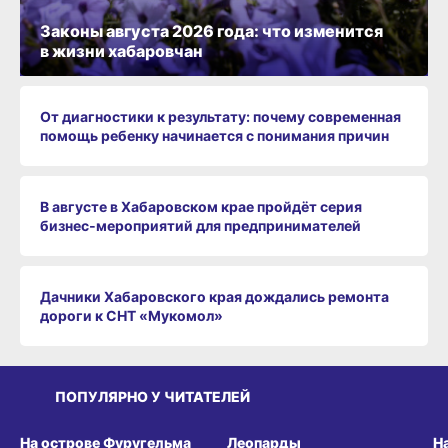
Законы августа 2026 года: что изменится
в жизни хабаровчан
От диагностики к результату: почему современная
помощь ребенку начинается с понимания причин
В августе в Хабаровском крае пройдёт серия
бизнес‑мероприятий для предпринимателей
Дачники Хабаровского края дождались ремонта
дороги к СНТ «Мукомол»
ПОПУЛЯРНО У ЧИТАТЕЛЕЙ
СРЕДА ОБИТАНИЯ
СРЕДА ОБИТАНИЯ
СР
На острове Фуругельма
Леопарды
Н