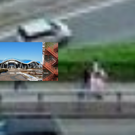
можно снять
однокомнатную с отличным
ремонтом в центре за 25
тысяч рублей, то
аналогичную во
Владивостоке – за 45
тысяч рублей в месяц.
Previous
Next
Кстати. Стоит ли говорить,
что ездить на такси
дороже, чем в
Хабаровске? Ведь при
назначении цены за
поездку учитываются
рельеф, пробки, погода,
количество машин и спрос
– отсюда практически