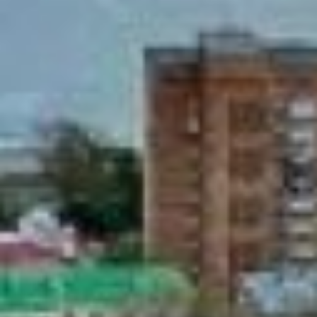
безопасной высадки
пассажиров, которые либо
перегораживают поворот
на и так редкие
парковочные места, либо
машины их сносят.
Климат – друг мой или
враг?
Вы испытывали на себе
постоянные сильные
ветры, особенно в
центральной части
Владивостока? Если нет, то
вам повезло. Пусть
температура воздуха там
не опускается сильно
низко, как в том же
Хабаровске, но из-за
ветров и морского климата
ощущение холода и
промозглости достаточно
сильное. А такое не
каждому подойдёт и