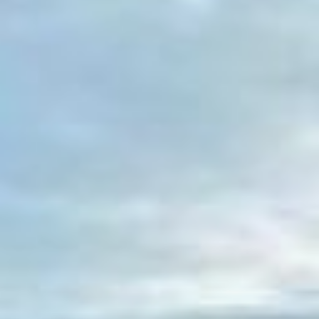
К примеру, на карте в
приложении смартфона
будет написано, что вы
преодолеете
определённый участок
пути за семь минут, но на
деле – это будет подъём,
который за семь минут
одолеет разве что
спортсмен. С горки – на
горку, с горки – на горку –
таков маршрут в столице
Дальнего Востока.
Другая сложность,
связанная с рельефом
касается застройки
территории. Она довольна