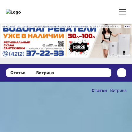
РЕКЛАМА • ООО "ТОРГОВЫЙ ДОМ ЦЕНТР СНАБЖЕНИЯ" 680009, ХАБАРОВСКИЙ КРАЙ, ГОРОД ХАБАРОВСК, ПРОМЫШЛЕННАЯ УЛ., Д. 7 ОГРН 1162724073930
Статьи
Витрина
25 октября 2022 г., 17:36
Минусы
Статьи
Витрина
Владивостока,
ОПУБЛИКОВАНО
по мнению
25 октября 2022 г., 17:3
местных:
почему туда