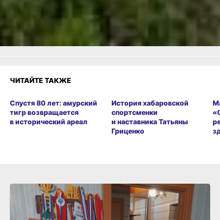
Злость
1
Разочарование
ЧИТАЙТЕ ТАКЖЕ
Спустя 80 лет: амурский
История хабаровской
М
тигр возвращается
спортсменки
«
в исторический ареал
и наставника Татьяны
р
Гриценко
з