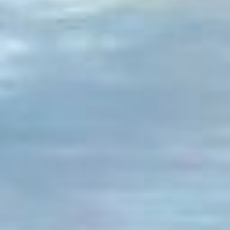
плотная, отсюда и обилие
«свечек» в центре города,
где нет широких улиц и
больших дворов. Дома
стоят практически друг на
друге, и каждый
квадратный метр ценится
жителями Владивостока. К
примеру, вам покажется,
что на маленьком
«пяточке» уже ничего не
может быть, как через
пару лет на этом месте
«вырастает» многоэтажка.
Люди, живущие в таких
домах, смотрят в окна друг
другу, а иногда и того хуже
– окна «смотрят» прямо в
сопку, из-за этого в
квартире нет солнечного
света.
Владивосток – город
автомобилистов