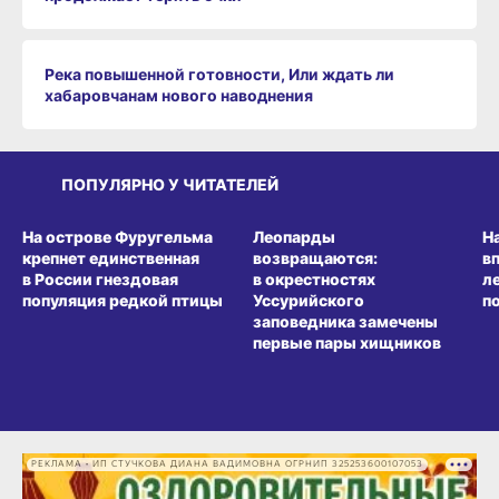
Река повышенной готовности, Или ждать ли
хабаровчанам нового наводнения
ПОПУЛЯРНО У ЧИТАТЕЛЕЙ
СРЕДА ОБИТАНИЯ
СРЕДА ОБИТАНИЯ
СР
На острове Фуругельма
Леопарды
Н
крепнет единственная
возвращаются:
в
в России гнездовая
в окрестностях
л
популяция редкой птицы
Уссурийского
п
заповедника замечены
первые пары хищников
РЕКЛАМА • ИП СТУЧКОВА ДИАНА ВАДИМОВНА ОГРНИП 325253600107053