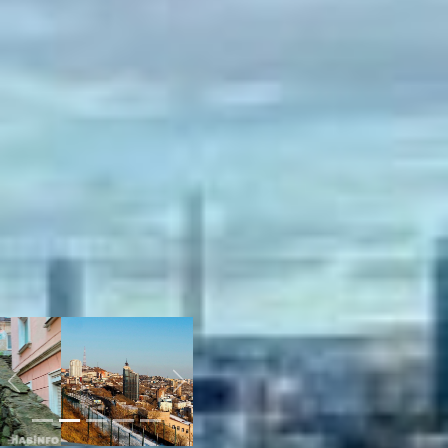
Пешком в городе не
находишься, поэтому
нужна машина. Как мне
подсказывает местная
жительница, лучше, если у
каждого из супругов будет
по автомобилю. И казалось
бы, проблема с
перемещением по городу
решена, но нет.
Владивосток славится
своими заторами. Чего
стоит пробка на
Путепроводе! На
просторах интернета об
этом даже мемы можно
встретить.
Previous
Next