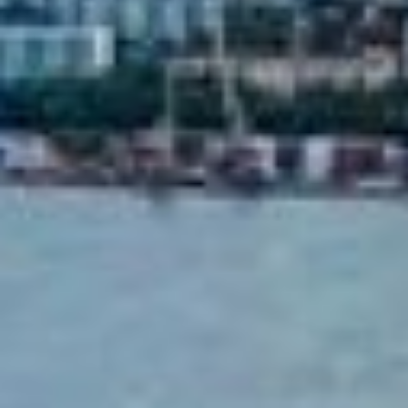
Парковочные места, где
вы?
Мы уже разобрались с
тем, что без машины не
обойтись. Если первый
минус – вы будете стоять в
пробках, то второй минус –
вам будет сложно найти
парковочное место. Дороги
холмистые и узкие, мест
для машин мало. А если
возводятся новостройки, то
парковка около них
предусмотрена только
платная или бесплатная для
жителей дома. Вот такой
парадокс – с одной
стороны тебе сложно
ходить пешком, с другой –
тебе некуда поставить
машину.
А совсем недавно в городе
стали устанавливать
делиниаторы для