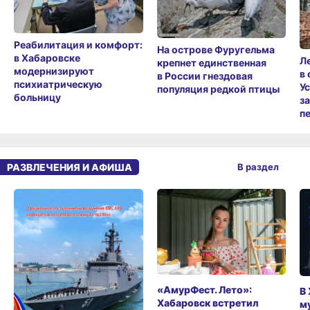
Реабилитация и комфорт:
На острове Фуругельма
в Хабаровске
Л
крепнет единственная
модернизируют
в
в России гнездовая
психиатрическую
У
популяция редкой птицы
больницу
з
п
РАЗВЛЕЧЕНИЯ И АФИША
В раздел
«АмурФест. Лето»:
В
Хабаровск встретил
м