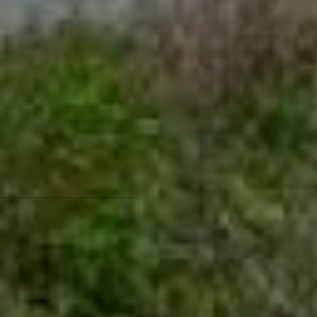
Получается, Владивосток
попросту с потребностями
этих горожан не считается?
Однако не всё так уж
плохо, в каждом городе
есть свои недостатки, мы
их описали с целью
подготовить вас к поездке
во Владивосток. Ведь там
есть на что посмотреть,
даже на его минусы.
минусы Владивостока
минусы Владивостока
Фото автора
Читайте нас в соцсетях:
ВКонтакте
,
Одноклассники,
Телеграм
или
Яндекс.Дзен
и
МАКС
Как вам материал?
Огонь!
Супер
Удивило
Грустно
4
1