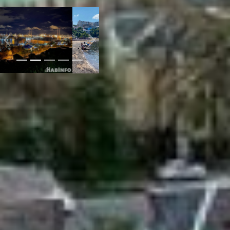
понравится.
Previous
Next
Цены на жильё
Во Владивостоке, как и в
Хабаровске, очень дорогая
жизнь, говорит мне
местная жительница.
Чтобы комфортно себя
чувствовать, зарплата
должна быть
соответствующей. При
условии, что у вас будет
своя квартира, а не
съёмная, нужно получать
около 70 тысяч рублей в
месяц.
Ещё один минус – дорогое
жильё, что для