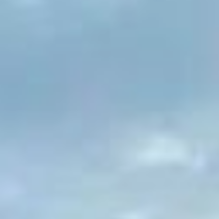
передвигаться по городу.
Добраться из точки А в
точку Б пешком, особенно
в холодное время года,
порой очень трудно. Даже
магазин, который вы
можете видеть у себя из
окна, не факт, что вы к
нему напрямую сможете
прийти.