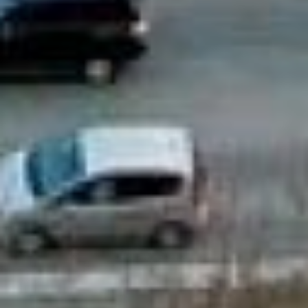
постоянно завышенная
стоимость.
Если есть дети, то коляску
оставить дома?
Семьям, у которых есть
дети, будет очень сложно
передвигаться по городу.
Во Владивостоке
практически нет пандусов
– что в центре города, что
на его окраине. Но зато
везде есть лестницы. А по
ним коляску можно
спустить только вдвоём, и
то это очень тяжело. А если
вы всё же решили погулять
с коляской зимой, то
лестницы обычно покрыты
льдом и снегом, есть
вероятность просто
покатиться вниз. То же
самое касается людей с
инвалидностью, которые
ездят на колясках.