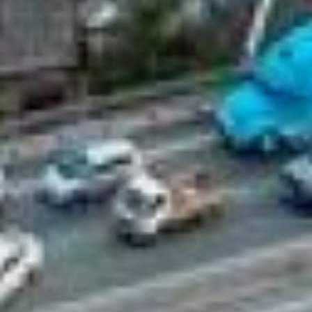
приобретения, что для
аренды. Оно дороже, чем в
Хабаровске. К примеру,
стоимость однокомнатной
квартиры в новостройке на
48,6 кв.м. составляет 11
млн рублей. А в
Хабаровске на ул. Фрунзе
за новую однокомнатную
квартиру в 60 кв.м. вы
отдадите 5 млн рублей.
Стоимость однокомнатной
квартиры во вторичном
жилье в центре города на
30,3 кв.м. на ул.
Семёновской составляет
8,1 млн рублей. Сравним с
Хабаровском –
однокомнатная квартира
на 30 кв.м., почти напротив
площади Ленина, стоит 4,9
млн рублей.
Если говорить про съём
жилья, то в Хабаровске