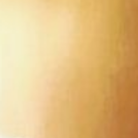
Корреспонденты
редакции «Хабинфо»
тоже решили погадать.
Предлагаем Топ-5 самых
простых гаданий
на Святки, по-нашему
мнению.
Желаю себе
Это гадание как
беспроигрышная лотерея.
И очень простое. На
нарезанных небольшими
одинаковыми полосками
бумажках нужно
написать приятные
пожелания самому себе
или заветное желание.
Затем все это
складываем в коробочку
и перемешиваем. Три
бумажки, которые
вытащите и есть то, чего
стоит ожидать