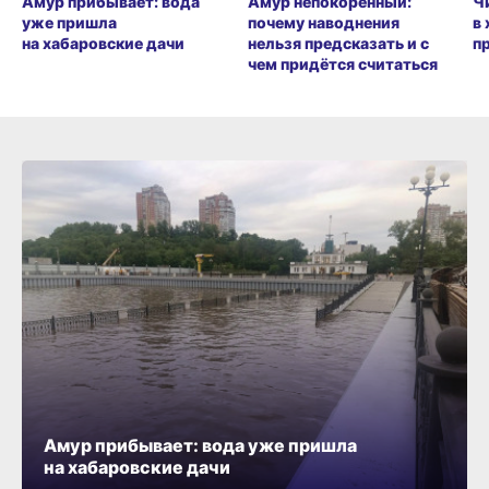
Амур прибывает: вода
Амур непокорённый:
Ч
уже пришла
почему наводнения
в
на хабаровские дачи
нельзя предсказать и с
п
чем придётся считаться
Амур прибывает: вода уже пришла
на хабаровские дачи