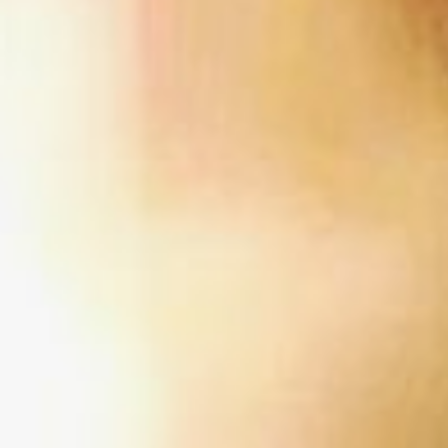
рекомендуется.
Результат может не
обрадовать.
Яйцо
с сюрпризом
Отличное гадание
для сладкоежек. И
в будущее заглянуть
и шоколад съесть.
Технология простая.
Покупаете в магазине
яйца типа «Киндер
сюрприз» – с игрушкой
внутри – и начинаете их
вскрывать. Конечно, не
все подряд.
Единственное, свое
нужно выбрать вслепую.
Трактовка зависит
от вашей фантазии.
Например, забавная
зверушка – веселая
подружка, страшный