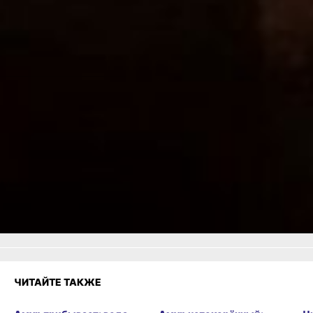
И еще одно. Гадая, будьте
аккуратны. Не играйте
с огнем.
Елена Семенова Фото
автора
Читайте нас в соцсетях:
ВКонтакте
,
Одноклассники,
Телеграм
или
Яндекс.Дзен
и
МАКС
Как вам материал?
Огонь!
Супер
Удивило
Грустно
Злость
Разочарование
ЧИТАЙТЕ ТАКЖЕ