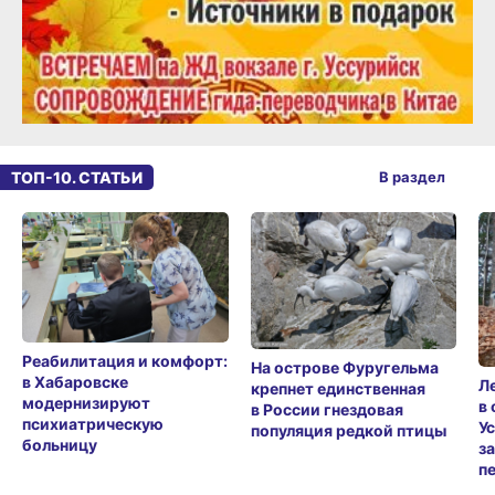
ТОП-10. СТАТЬИ
В раздел
Реабилитация и комфорт:
На острове Фуругельма
в Хабаровске
Л
крепнет единственная
модернизируют
в
в России гнездовая
психиатрическую
У
популяция редкой птицы
больницу
з
п