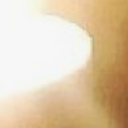
зверь – никому не верь.
Надеемся, смысл вы
поняли.
Можно, конечно, пойти
более простым путем –
купить китайские
печеньки
с предсказаниями. Тем
более, что китайский
Новый год еще впереди.
Сделаем ему реверанс.
Я узнаю его
по имени
Гадание для незамужних.
Чтобы узнать имя
суженого не обязательно
идти в баню или смотреть
в зеркала. Можно
перед сном написать
на бумажных полосках
мужские имена, свернуть
их трубочкой и сложить
под подушку.