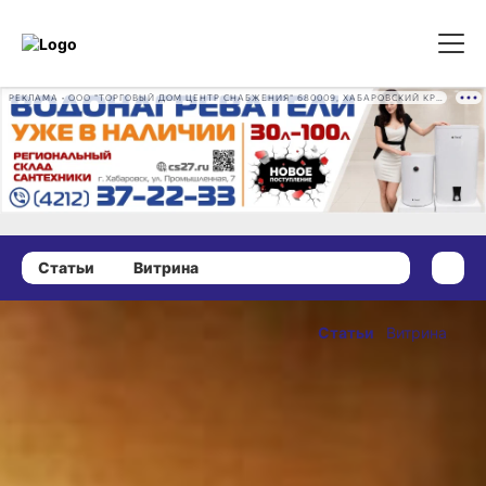
РЕКЛАМА • ООО "ТОРГОВЫЙ ДОМ ЦЕНТР СНАБЖЕНИЯ" 680009, ХАБАРОВСКИЙ КРАЙ, ГОРОД ХАБАРОВСК, ПРОМЫШЛЕННАЯ УЛ., Д. 7 ОГРН 1162724073930
Статьи
Витрина
15 января 2023 г., 15:00
Топ-5
Статьи
Витрина
простых
ОПУБЛИКОВАНО
гаданий
15 января 2023 г., 15:00
на Святки
«Настали Святки. То-то