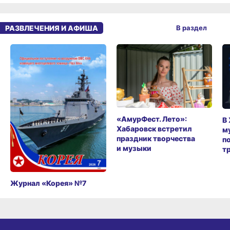
РАЗВЛЕЧЕНИЯ И АФИША
В раздел
«АмурФест. Лето»:
В
Хабаровск встретил
м
праздник творчества
п
и музыки
т
Журнал «Корея» №7