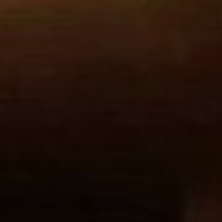
чтобы ответить на него
можно было односложно
– «да», «нет», «да, но не
сразу».
Как только воска
накопилось достаточно,
медленно и аккуратно
вылейте его в воду.
Теперь рассмотрите
получившуюся фигуру. По
личному опыту знаю, что
трактовать ее порой
непросто. Поможет
в этом шпаргалка. Форма
скорее круглая – значит
ответ – стопроцентное
«да». Квадрат сулит
какие-то препятствия
в достижении цели. Но
все задуманное
исполнится. А вот зигзаги
и линии – означают «нет».
простые гадания
на святки