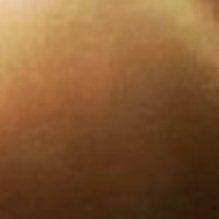
Обязательно произнести –
«Суженый, ряженый,
приходи в гости
ужинать». Вот и все.
Теперь главное не забыть
сразу как проснулись
утром вытащить наугад
одну из бумажек.
Согласно гаданию, имя,
которое на ней написано,
и будет носить ваш
будущий муж.
Круги на воде
Чтобы провести это
гадание нужна толстая
свеча, спички (не
зажигалка) и миска
с холодной водой –
немаленькая. Зажгите
свечу. Пока топится воск,
как можно точнее
сформулируйте свой
вопрос. Желательно так,