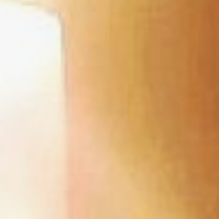
в будущем. Выбрасывать
их нельзя. Нужно
сложить предсказания
в надежное место (все
в ту же коробочку)
и хранить там весь год.
Расскажи мне
книга
Это гадание знают все.
Берете книгу,
загадываете страницу,
абзац, строку снизу или
сверху и вуаля – читаете
свое предсказание.
Невероятно просто. Но
есть одно «но». Не
ошибитесь с книгой.
Пусть это будет что-то
веселое, позитивное, не
воспринимайте
прочитанное всерьез.
Гадать, например,
на Достоевском, не