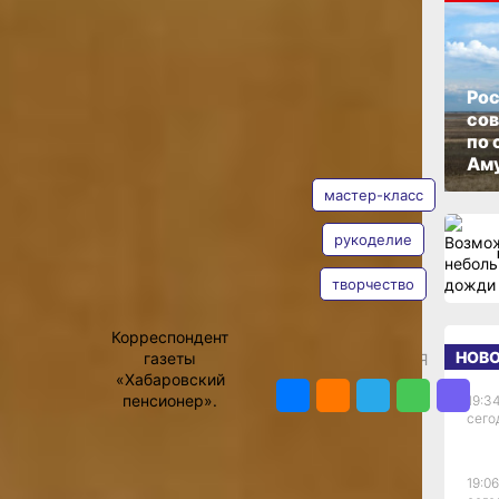
ОПУБЛИКОВАНО
12 июня 2026 г., 09:00
Рос
со
в
по 
АВТОР
ТЕГИ
Аму
о у нас
мастер-класс
рукоделие
Когда вижу
очками
творчество
Ольга
Соколова
оминание
ых:
Корреспондент
киной
НОВ
газеты
ПОДЕЛИТЬСЯ
ком районе
«Хабаровский
есь
пенсионер».
19:34
сего
йся
Фото:
Ольга
ние
Соколова
брата
19:06