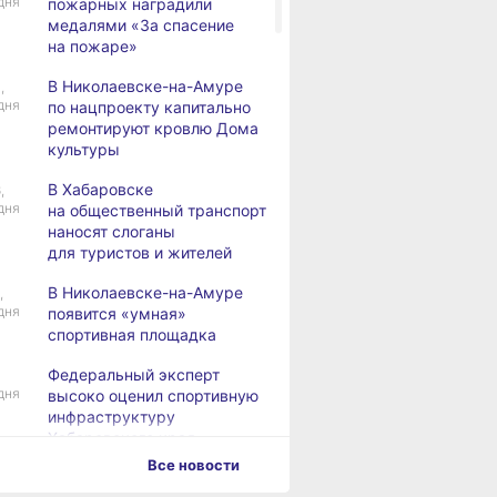
дня
пожарных наградили
медалями «За спасение
на пожаре»
В Николаевске-на-Амуре
,
дня
по нацпроекту капитально
ремонтируют кровлю Дома
культуры
В Хабаровске
,
дня
на общественный транспорт
наносят слоганы
для туристов и жителей
В Николаевске-на-Амуре
,
дня
появится «умная»
спортивная площадка
Федеральный эксперт
дня
высоко оценил спортивную
инфраструктуру
Хабаровского края
Все новости
Дебаркадеры с памятными
,
дня