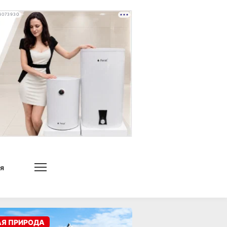
4073930
я
АЯ ПРИРОДА