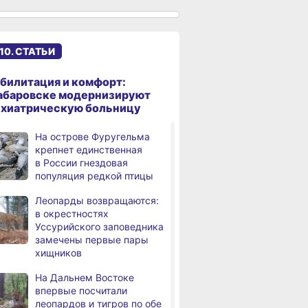
именами начали строить
в Хабаровском крае
Эпидобстановка
,
10. СТАТЬИ
дня
в Хабаровском крае
стабильная
билитация и комфорт:
В Хабаровском крае
,
абаровске модернизируют
дня
высокотехнологичную
ихиатрическую больницу
помощь получили более
12,5 тысячи человек
На острове Фуругельма
крепнет единственная
Уровень Амура
3,
в России гнездовая
дня
у Хабаровска достиг 423
популяция редкой птицы
см, вода продолжает
подниматься
Леопарды возвращаются:
в окрестностях
В администрации
,
Уссурийского заповедника
дня
Хабаровска обсудили
замечены первые пары
использование средств
хищников
туристического налога
на благоустройство
На Дальнем Востоке
впервые посчитали
За сутки в Хабаровском
,
леопардов и тигров по обе
дня
крае в 4 ДТП пострадали 10