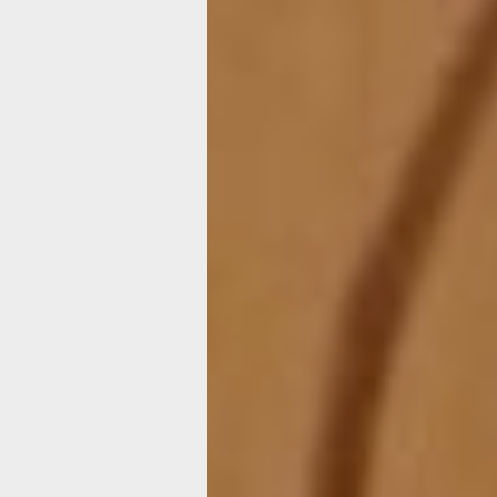
Заранее готовим емкость, которая п
вазой. У меня на этот раз небольшая
из бересты. Сухую веточку нарезаю 
отрезки длиной около 10 см, и вклад
вазу стоймя — не вплотную, но чтобы
между ними можно было устанавлив
подготовленные стебли одуванчиков.
позволит удержать их в нужном напр
Ваза готова.
Кусачками отрезаю проволоку нужно
выравниваю ее, протягивая между п
осторожно проталкивая, вставляю в
стебли одуванчиков. При этом нужно
кончик проволоки вошел в головку о
Тогда после высыхания распустивша
не поникнет. Но здесь надо быть ос