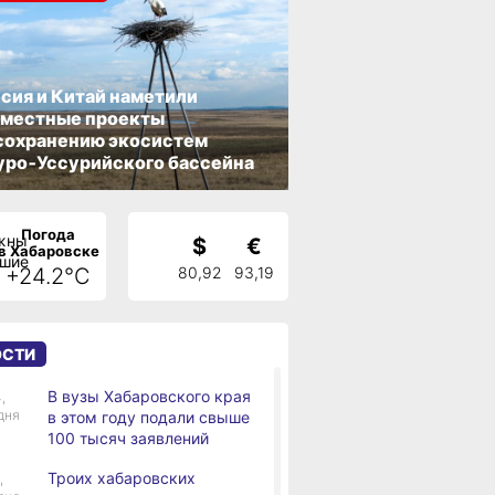
сия и Китай наметили
вместные проекты
сохранению экосистем
ро‑Уссурийского бассейна
Погода
$
€
в Хабаровске
+24.2°C
80,92
93,19
ОСТИ
В вузы Хабаровского края
,
дня
в этом году подали свыше
100 тысяч заявлений
Троих хабаровских
,