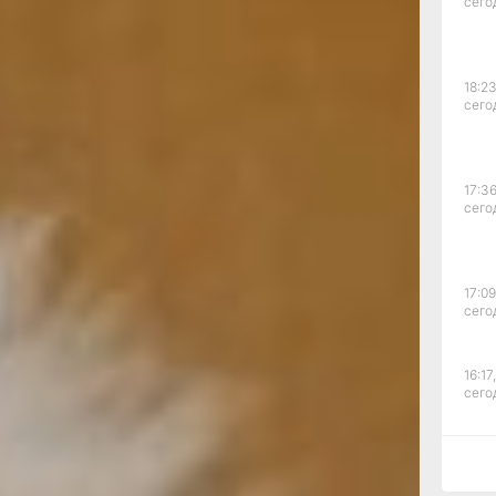
сего
огда пятый
блю
е
ужайка,
18:23
анчики,
сего
 в букете.
к
17:36
«Служебный
сего
ничего
ектом».
 — сухими
ористы
17:09
ерждение.
сего
тот способ
века,
 одной
16:17,
 хватит
сего
о предстоит
15:44
сего