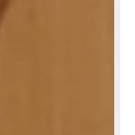
ослужит
 баночка
секатором,
ываю их в
ать
 Это
авлении.
й длины,
альцами. И,
 полые
, чтобы
дуванчика.
я шапочка
торожным,