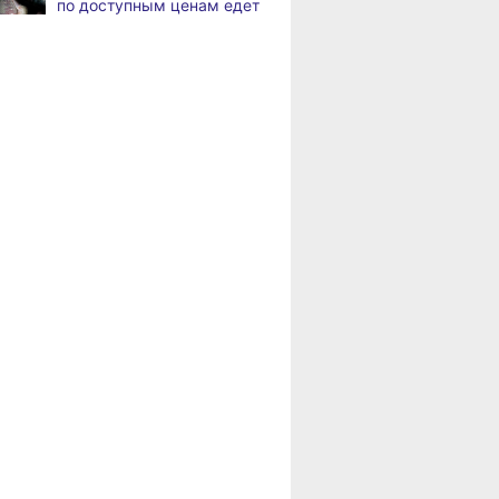
по доступным ценам едет
по документообороту
в районы Хабаровского
и сопровождению продаж
края
«Раскладушки» и «книжки»
,
Пенсионерам
дня
стали чаще выбирать
Хабаровского края
пользователи
положена доплата
за иждивенцев
Магнитные бури,
,
дня
радиационный фон и пробки
в Хабаровске 6 августа
Какой сегодня день:
,
дня
Всемирный день борьбы
за запрещение ядерного
оружия