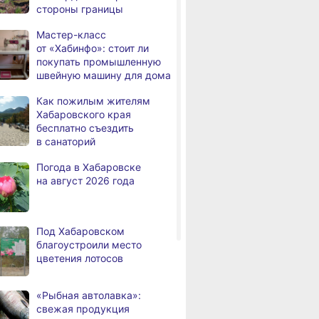
стороны границы
человек
Мастер-класс
В Хабаровске из горящей
,
от «Хабинфо»: стоит ли
дня
квартиры на Чехова
покупать промышленную
эвакуировали 6 человек
швейную машину для дома
В трёх районах
,
Как пожилым жителям
дня
Хабаровского края
Хабаровского края
установился высокий класс
бесплатно съездить
пожарной опасности
в санаторий
В угледобывающем районе
,
Погода в Хабаровске
дня
Хабаровского края
на август 2026 года
модернизировали 4G
Правительство
,
дня
Хабаровского края
Под Хабаровском
возрождает
благоустроили место
Дальневосточную студию
цветения лотосов
кинохроники
В команду крупного
,
«Рыбная автолавка»:
дня
издательского дома
свежая продукция
требуется специалист