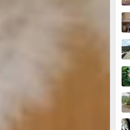
11:43
сего
11:09
сего
10:33
сего
10:10
сего
ванчики
09:52
сего