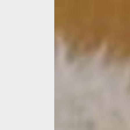
и сестры — точно, так и было. Мне т
год шел. С тех пор, наверное, я и лю
одуванчики. У меня и сейчас во двор
перед домом ничем не засаженная л
на которой сначала расцветают одув
а потом их сменяет цветущий белый
и сиреневый клевер. Красота!
Вот только жаль, не стоят одуванчики
Но и эту «жаль» можно победить. Ка
говаривала секретарша из фильма 
роман» (6+) Эльдара Рязанова, «нет 
невозможного для человека с интелл
Впрочем, нового я сейчас не открою
букетами из одуванчиков многие фл
забавляются, интернет тому в подтв
Но и они новизной не блещут — мне э
известен еще с 80-х годов прошлого 
увидела как-то на трюмо в квартире
пожилой женщины и расспросила. Но
ностальгии. К делу! Тем более что он
очень простое.