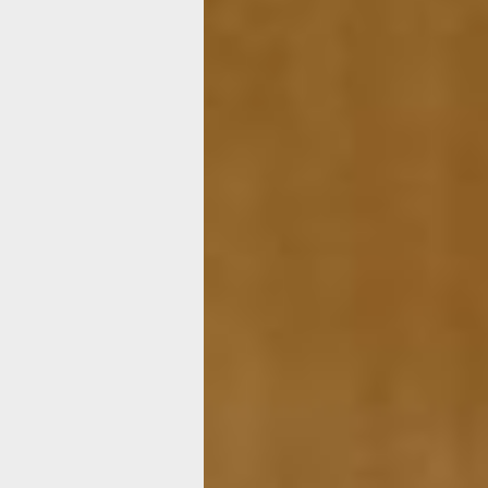
Мастер-класс
от «Хабинфо»:
вечный букет
из одуванчико
Делаем красоту из того, что буквальн
под ногами
Фото:
Ольга Соколова
Вы любите одуванчики? Я — люблю. 
лужайку, брызгающую желтыми шап
этого незатейливого растения, сразу
вспоминается детство. Причем восп
самой ранней его поры, одно из перв
через дорогу от нашего дома в Вань
деревне (село Тайсин в Комсомольс
Хабаровского края) — круглый луг, в
покрытый одуванчиками, упирающи
в сплошную стену тайги.
И я точно знаю, что это не воображе
нарисовало. Спрашивала у старших 