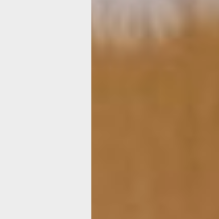
Емкость, изображающая вазу.
Небольшая сухая ветка.
Секатор.
Горячая вода в кружке.
Работать лучше в резиновых перчатка
как на сломе стебельки одуванчиков
липким «молочком».
Собираем в сухую погоду одуванчик
отцветшими, но еще не раскрывшим
головками: чтобы желтый усохший ко
и из зеленой чашечки торчала белая
Вносим их в дом.