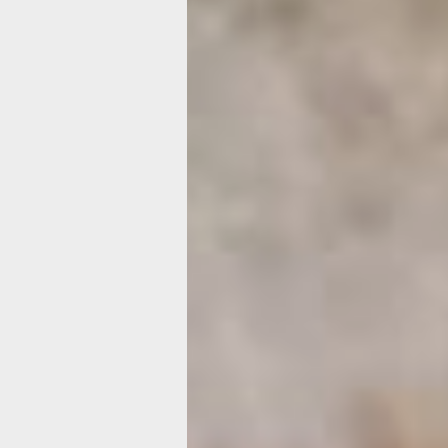
Материалы и инструменты:
Отцветшие, но не раскрывшиеся оду
со стеблями.
Тонкая проволока.
Кусачки.
Резиновые перчатки.
Лак для волос.