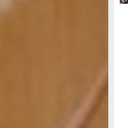
09:47
х, так
сего
 пачкаются
и с уже
09:31
ися
сего
нчик отпал,
 макушка.
08:05
сего