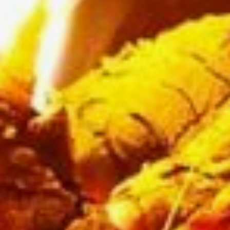
горелой изоляции
или увидели дым, то следует
отключить электроприбор
от сети, вынув вилку шнура
питания из розетки.
Перед уходом из дома
проверяйте выключение
электрооборудования.
Газовые приборы
Пользование газовыми
приборами при соблюдении
правил пользования газом
в быту удобно и безопасно.
Однако нарушение их может
привести к несчастным
случаям: взрывам, пожарам
и отравлениям.
Специалисты
советуют:
В зимнее время в частных
домах необходимо
периодически проверять
вентиляционные каналы
с целью недопущения
их обмерзания и закупорки.