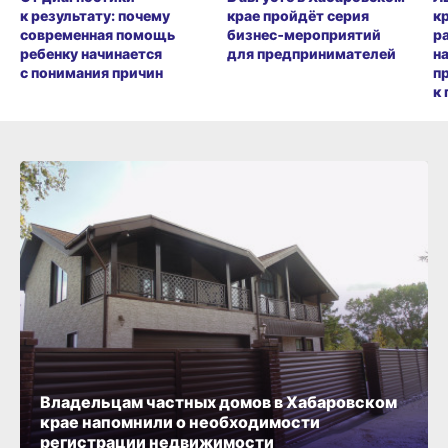
к результату: почему
крае пройдёт серия
к
современная помощь
бизнес‑мероприятий
р
ребенку начинается
для предпринимателей
н
с понимания причин
п
к 
Владельцам частных домов в Хабаровском
крае напомнили о необходимости
регистрации недвижимости