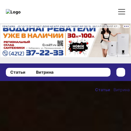
РЕКЛАМА • ООО "ТОРГОВЫЙ ДОМ ЦЕНТР СНАБЖЕНИЯ" 680009, ХАБАРОВСКИЙ КРАЙ, ГОРОД ХАБАРОВСК, ПРОМЫШЛЕННАЯ УЛ., Д. 7 ОГРН 1162724073930
Статьи
Витрина
02 ноября 2025 г., 09:00
Как
Статьи
Витрина
хабаровчанам
ОПУБЛИКОВАНО
обезопасить
02 ноября 2025 г., 09
жилье
в отопительный