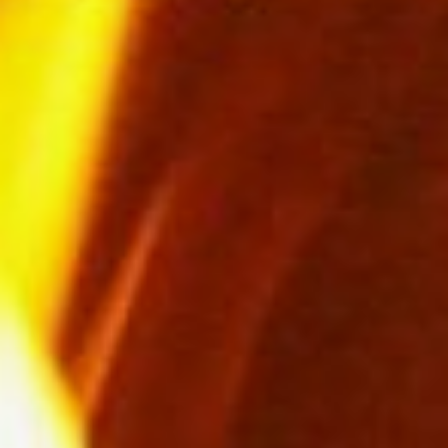
причинам, и по причинам,
связанным с неправильным
устройством
и эксплуатацией печей
и дымоходов.
Печи
В целях предупреждения
пожаров в отопительный
сезон специалисты обращают
внимание на необходимость
соблюдения
Правил
пожарной безопасности
.
В жилых домах и квартирах,
имеющих печное отопление,
необходимо обратить особое
внимание на выполнение
требований пожарной
безопасности, как при
устройстве, так и при
эксплуатации печей.
В течение всего
отопительного сезона
необходимо очищать