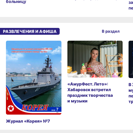
больницу
з
п
РАЗВЛЕЧЕНИЯ И АФИША
В раздел
«АмурФест. Лето»:
В
Хабаровск встретил
м
праздник творчества
п
и музыки
т
Журнал «Корея» №7