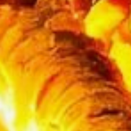
При использовании газовой
плиты необходимо следить
за её исправностью. Если
в процессе эксплуатации
плиты пламя коптящее,
значит, газ сгорает
не полностью. В данном
случае необходимо
отрегулировать подачу
воздуха. И это должен
сделать специалист. Если
происходит отрыв пламени
от горелки, значит, воздуха
поступает слишком много,
пользоваться такой горелкой
категорически запрещено.
Не оставляйте работающие
газовые приборы
без присмотра,
не допускайте к пользованию
газовыми приборами детей
дошкольного возраста и лиц,
не контролирующих свои