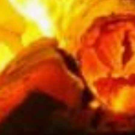
действия.
Не используйте газовые
плиты для отопления
помещений.
По окончании пользования
плитой или духовым шкафом
следует перекрыть подачу
газа.
При обнаружении любой
неисправности газового
оборудования следует
позвонить в газовую службу
и вызвать специалистов.
При обнаружении запаха
газа в подвале, в подъезде,
во дворе, в квартире
необходимо:
— оповестить окружающих
о мерах предосторожности;
— исключить использование
открытого огня,
электроприборов, могущих
дать искру, прекратить
пользоваться газовым