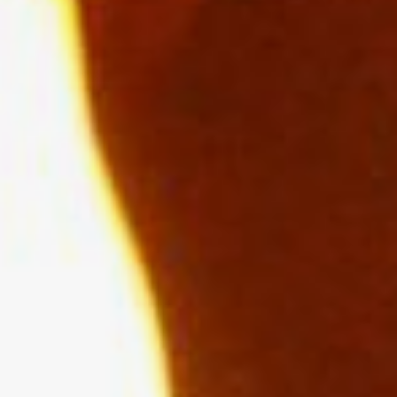
дымоходы и печи от сажи,
обязательно проверить
дымоход на чердаке (именно
там, в большинстве случаев,
начинается пожар).
Своевременно ремонтируйте
отопительные печи.
На полу перед топочной
дверкой прибейте
металлический лист
размером 50 на 70 см.
Не допускайте перекала
отопительной печи.
Ни в коем случае
не оставляйте без присмотра
топящиеся печи и не
поручайте надзор за ними
малолетним детям.
Электроприборы
В сильные морозы,
в ветреную погоду часто
используются
дополнительные