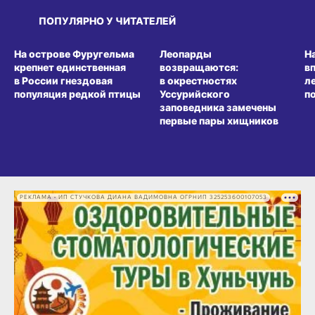
ПОПУЛЯРНО У ЧИТАТЕЛЕЙ
СРЕДА ОБИТАНИЯ
СРЕДА ОБИТАНИЯ
СР
На острове Фуругельма
Леопарды
Н
крепнет единственная
возвращаются:
в
в России гнездовая
в окрестностях
л
популяция редкой птицы
Уссурийского
п
заповедника замечены
первые пары хищников
РЕКЛАМА • ИП СТУЧКОВА ДИАНА ВАДИМОВНА ОГРНИП 325253600107053