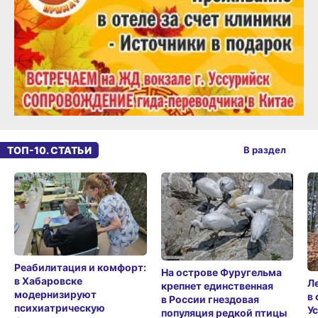
ТОП-10. СТАТЬИ
В раздел
Реабилитация и комфорт:
На острове Фуругельма
в Хабаровске
Л
крепнет единственная
модернизируют
в
в России гнездовая
психиатрическую
У
популяция редкой птицы