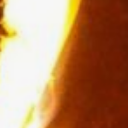
на безопасном от мебели
и штор расстоянии.
Не используйте обогреватель
в помещении, где хранятся
лакокрасочные материалы,
растворители и другие
воспламеняющиеся
жидкости.
Регулярно очищайте
устройство от пыли — она
тоже может воспламениться.
Не размещайте сетевые
провода под коврами
и другими покрытиями. Во
избежание перегрева
не ставьте на провода
тяжелые предметы.
Не оставляйте
электрообогреватели на ночь
включёнными,
не используйте их для сушки
вещей.
Если вы почувствовали запах