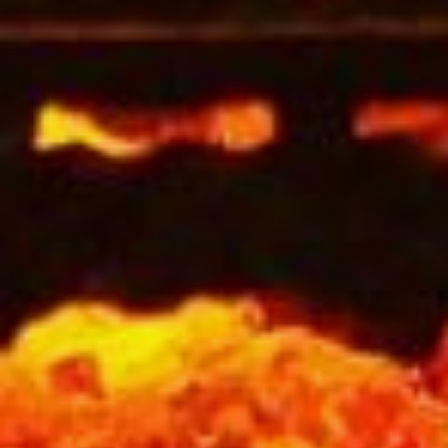
прибором (перекрыть кран
на плите, перекрыть газовую
трубу);
— обеспечить проветривание
загазованного помещения,
открыв окна, двери,
форточки и т.д.;
— вызвать аварийную
службу по телефону 04;
покинуть загазованное
помещение до прибытия
аварийной службы
и ликвидации аварии. После
прибытия работников газовой
службы, необходимо
обеспечить им свободный
доступ к месту установки
баллонов со сжиженным
газом.
При возникновении
чрезвычайной ситуации
звоните по единому номеру
вызова экстренных служб