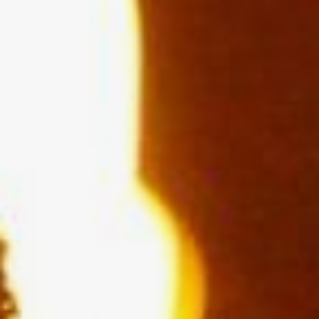
нагревательные приборы:
плитки, электрообогреватели.
Все это может привести
к возгораниям.
При обогреве
электроприборами
необходимо соблюдать
следующие правила:
Электрообогреватель должен
быть сертифицированным,
а его ремонтом — заменой
сломавшихся деталей,
штекеров, проводов —
заниматься исключительно
специалисты.
Если при включении того
или иного электроприбора
освещение становится чуть
темнее, это верный признак
того, что сеть перегружена. А
это предвестник пожара.
Устанавливать
электрообогреватель
следует на полу,