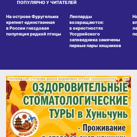
ПОПУЛЯРНО У ЧИТАТЕЛЕЙ
СРЕДА ОБИТАНИЯ
СРЕДА ОБИТАНИЯ
СР
На острове Фуругельма
Леопарды
Н
крепнет единственная
возвращаются:
в
в России гнездовая
в окрестностях
л
популяция редкой птицы
Уссурийского
п
заповедника замечены
первые пары хищников
РЕКЛАМА • ИП СТУЧКОВА ДИАНА ВАДИМОВНА ОГРНИП 325253600107053