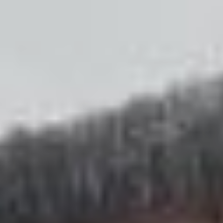
Сельдевая акула. Фото
сотрудников «СахНИРО»
НИС «Дмитрий Песков»
Как и сельдевая акула,