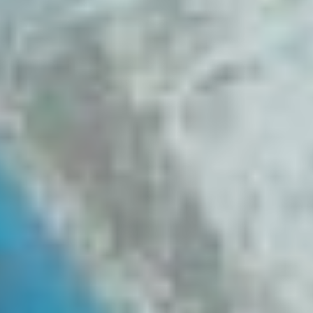
составляет 1 на 60
миллионов, поэтому
жителям и гостям
Приморского края
не стоит переживать.
На странице социальных
сетей ННЦМБ ДВО РАН он
отметил: «Акулы людьми
не питаются, у них
нет этого в генетической
памяти, а нападают они
из любопытства.
Например, заплывающие
к нам белые акулы
питаются тюленями,
которых им хватает
недели на две-три. В
среднем на Земле в год
происходит около 100
нападений акул
на человека, из них десять
случаев оказываются
летальными. У нас
в Приморье от клещей