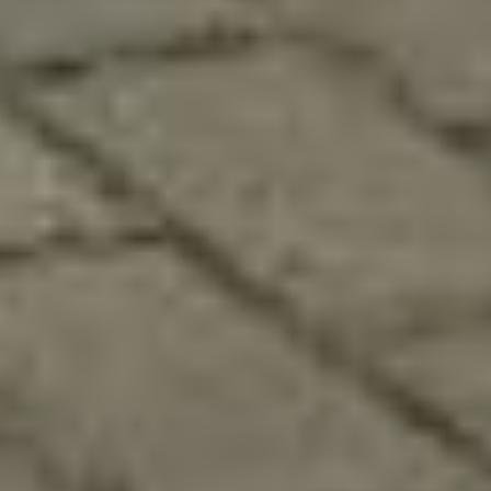
и активно обороняться.
Уязвимые места у акул —
глаза, ноздри и жаберные
щели. Но голыми руками
отбиваться не стоит.
Если акула все-таки
оставила вас в покое,
скорее выбирайтесь
в безопасное место
или зовите на помощь.
Акула вскоре может
повторить атаку.
При любой возможности
постарайтесь выбраться
из воды на берег
или любое возвышение.
Поведение акул
непредсказуемо. В
некоторых случаях
удавалось их отпугнуть
резким выдыханием
пузырей
или фотовспышкой. И если
нет другого выхода,