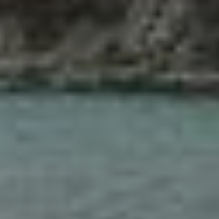
опасность для пловцов,
так как в мировой
практике описаны
достоверные факты
нападения крупных акул-
молотов на людей.