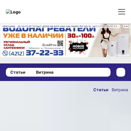
РЕКЛАМА • ООО "ТОРГОВЫЙ ДОМ ЦЕНТР СНАБЖЕНИЯ" 680009, ХАБАРОВСКИЙ КРАЙ, ГОРОД ХАБАРОВСК, ПРОМЫШЛЕННАЯ УЛ., Д. 7 ОГРН 1162724073930
Статьи
Витрина
19 июля 2025 г., 13:30
Стоит ли
Статьи
Витрина
хабаровчанам
ОПУБЛИКОВАНО
бояться акул
19 июля 2025 г., 13:3
Японского
моря?