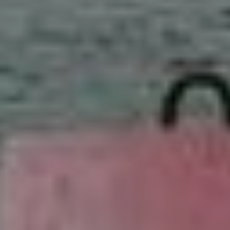
Акула-молот стала
моделью для художников
Находки. Фото: Ирина
Климченко
Из акул, имеющих
неофициальный,
но общепризнанный статус
«людоеда», в Приморье
в разное время и в разных
условиях встречались
тигровая, белая акулы
и акула мако.
Акула мако — самая
скоростная из всех акул.
Но для вод залива Петра
Великого — это редкий
вид.
Такой же крайне редкий
гость — белая акула.
Опасный хищник, она
нападает на многих рыб,
на акул, мелких