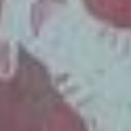
море» (18+), «В пасти
океана» (18+)). На самом
же деле белые акулы —
одиночки и не образуют
скоплений.
Так же редко у берегов
Приморья встречается
и тигровая акула, один
из наиболее
распространённых видов
акул на Земле. Рацион
питания у них очень
разнообразен, вплоть
до несъедобных
предметов. Это
промысловый вид.
Особенно ценятся
плавники, шкура и печень.
В Приморье за последние
десятилетия было только
два задокументированных
и подтвержденных случая
нападения акулы
на человека.