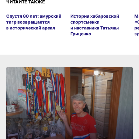
ЧИТАЙТЕ ТАКЖЕ
Спустя 80 лет: амурский
История хабаровской
М
тигр возвращается
спортсменки
«
в исторический ареал
и наставника Татьяны
р
Гриценко
з