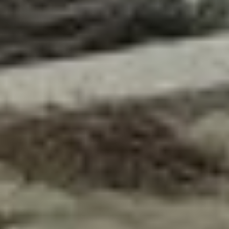
выбирайтесь из воды;
будьте осторожны возле
песчаных отмелей
или крутых отвалов.
Как спасти себя
По словам экспертов
ТИНРО, шансы одолеть
акулу в рукопашном бою
у человека минимальны.
Стиль охоты многих
взрослых акул — быстрое
нанесение наиболее
опасных травм и доедание
уже обессилевшей
жертвы. Поэтому тактика
«притвориться мертвым»
не работает. Напротив,
далеко не всегда хищница
готова вести длительную,
изнурительную борьбу.
Главный совет, который
очень трудно соблюдать,
когда рядом хищник, —
сохраняйте спокойствие.