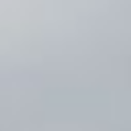
любитель зарываться в ил
и охотиться из засады. Да
и внешне она сильно
отличатся от своих
собратьев — больше всего
похожа на ската. В
среднем японский ангел
вырастает до двух
метров.
Донный житель, ангел
эффективно использует
подобно скатам
маскировку в грунте
и охотится на любую
проплывающую
поблизости рыбу
или проходящего
ракообразного, исследует
дно в поисках моллюсков.
Этой хищнице не нужно
охотиться, как её
родственникам,
достаточно лишь
распахнуть пасть-капкан