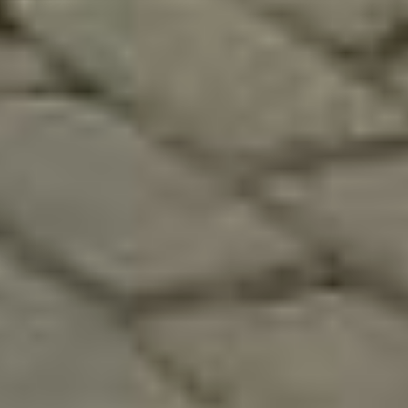
Акулы чувствуют
психологическое
состояние своей жертвы,
и малейшие признаки
страха подстегивают их на
активные действия.
Попытайтесь разозлиться,
акула довольно труслива,
поэтому увидев
достойного соперника,
может отступить.
Не делайте резких
движений до физического
контакта с хищницей.
Не выпускайте акулу
из вида. По возможности
прижмитесь спиной
к подводному камню
или скале
и сгруппируйтесь.
Если акула решилась
на атаку, начинайте
наносит ей удары