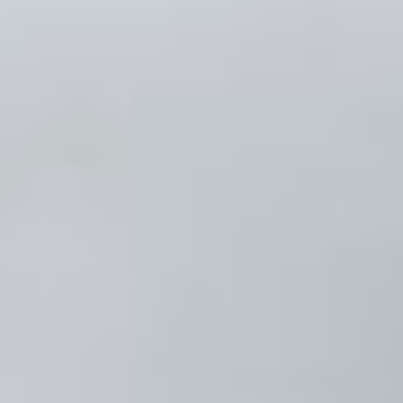
Несколько видов акул
заходят только в теплое
время года — японская
бородатая, серая
индийская, острозубая
кунья, азиатская
и японский морской ангел.
Это некрупные виды
длиной до двух метров,
и для человека они
неопасны, — говорит
Евгений Вячеславович.
Среди перечисленных
названий сразу зацепило
одно незнакомое — акула-
ангел. Что же это за зверь
такой, и какими
последствиями чревата
встреча с ним?
Как оказалось,
столкнуться с ангелом
могут, в основном,
дайверы. Эта акула —