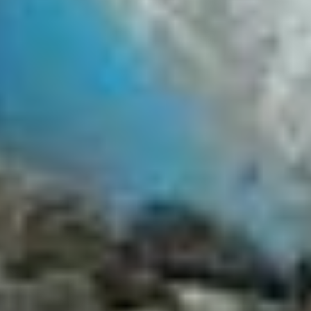
погибает по 50 человек,
большое количество
смертей и из-за аварий».
Как избежать
встречи с акулой
— В целом стоит
понимать, что поведение
акул, а также морских
млекопитающих —
дельфинов, косаток, белух
— непредсказуемо. Ни
в коем случае не следует
вступать с ними в контакт
в естественной среде, —
отмечают специалисты
Тихоокеанского научно-
исследовательского
рыбохозяйственного
центра, — Акулы никогда
не нападают без причины.
Они близоруки и могут
принять барахтающегося
человека за рыбу. Также