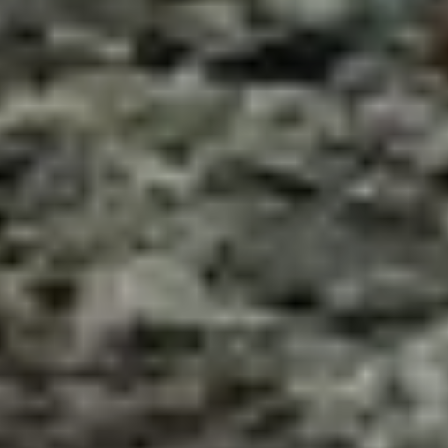
могут атаковать в целях
защиты, если вы сами
провоцируете хищницу.
Нападения акулы можно
избежать, если
соблюдать некоторые
правила:
плавайте в группе;
не уходите слишком
далеко от берега;
избегайте купания
в тёмное время суток;
не входите в воду
при кровотечении;
не надевайте блестящие
украшения;
не заходите в места,
содержащие сточные
воды;
избегайте неравномерного
загара и яркой одежды;
завидев торчащий
плавник, сразу же