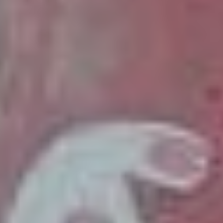
дельфинов, черепах,
морских птиц и, увы,
нередко на купающихся
людей. Но излюбленной
добычей белых акул
являются ластоногие —
тюлени, нерпы, морские
котики и так далее.
Жирные, питательные и не
самые стремительные.
Одной успешной атаки
хватит, чтобы пару недель
вообще не думать о еде —
у акул медленный
метаболизм, и одной
нерпы хватит, чтобы
надолго насытиться.
В некоторых фильмах
показывают, как белые
акулы стаей атакуют
несчастных, оказавшихся
далеко в море («Синяя
бездна» (18+), «Открытое