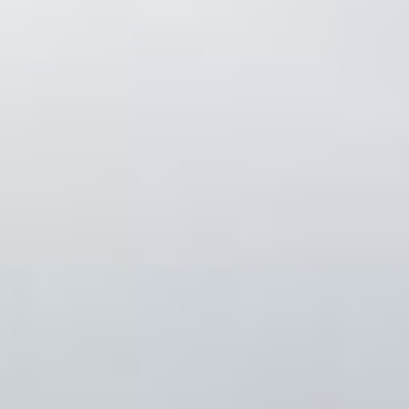
Всероссийского научно-
исследовательского
института рыбного
хозяйства и океанографии
(ВНИРО) Евгений
Пометеев. Вместе с ним
мы «прогуляемся»
по открытым интернет-
источникам и обобщим
полученную информацию.
Акулы Японского
моря
— В водах Японского моря
вдоль побережья
Приморья по различным
данным, в том числе и по
наблюдениям сотрудников
Лаборатории ихтиологии
ННЦМБ ДВО РАН, обитает
около 15 видов акул.
Постоянные жители здесь
— катран, сельдевая,
колючая и лисья акулы.