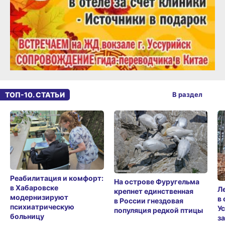
ТОП-10. СТАТЬИ
В раздел
Реабилитация и комфорт:
На острове Фуругельма
в Хабаровске
Л
крепнет единственная
модернизируют
в
в России гнездовая
психиатрическую
У
популяция редкой птицы
больницу
з