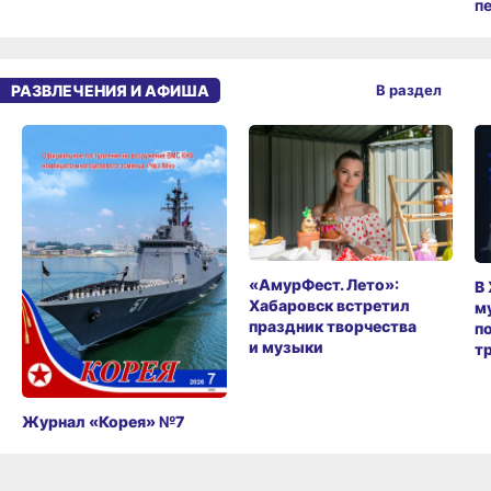
п
РАЗВЛЕЧЕНИЯ И АФИША
В раздел
«АмурФест. Лето»:
В
Хабаровск встретил
м
праздник творчества
п
и музыки
т
Журнал «Корея» №7