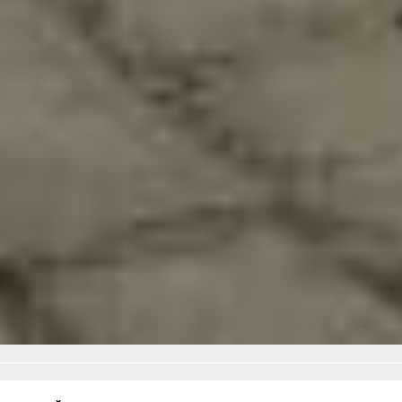
пробуйте все, даже самые
нелепые способы
для отпугивания хищника.
В ТЕМУ:
Находка для хабаровчан:
подробный гид по пляжам
на побережье. Часть 1
Читайте нас в соцсетях:
ВКонтакте
,
Одноклассники,
Телеграм
или
Яндекс.Дзен
и
МАКС
Как вам материал?
Огонь!
Супер
3
Удивило
Грустно
2
Злость
Разочарование