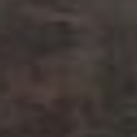
и хвостовой плавники,
и способна совершать
прыжки над поверхностью
моря.
Кого стоит
опасаться?
— Стоит отметить,
что появление акул
у приморских берегов —
биологическая норма, а не
сенсация. Ведь они
питаются стайными
рыбами (скумбрия,
сардина), часто нападают
на крупную добычу —
тунцов и акул, которые
заходят в воды залива.
Следовательно, за ними
приходят и хищники, —
продолжает Евгений
Пометеев.
Опасными
для купальщиков могут