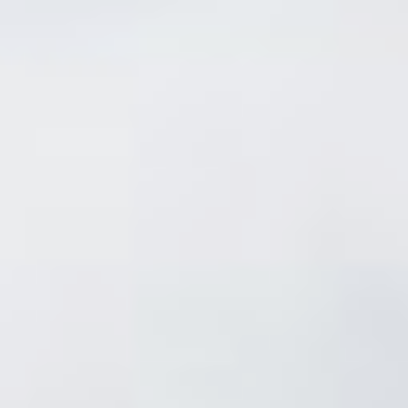
море, и насколько они
опасны для людей? И
могут ли действительно
акулы-людоеды приплыть
к побережью Приморья
в разгар купального
сезона?
Как-то один знакомый
герпетолог (специалист,
который занимается
изучением рептилий)
в ответ на мою жалобу,
как я боюсь змей, сказал:
«Если кого-то боишься,
изучай его. Тогда страх
уйдёт, а интерес
появится».
Тогда речь шла о змеях,
живущих на побережье
Японского моря. Сегодня
раскроем тайны акул.
Поможет нам в этом
специалист
Тихоокеанского филиала