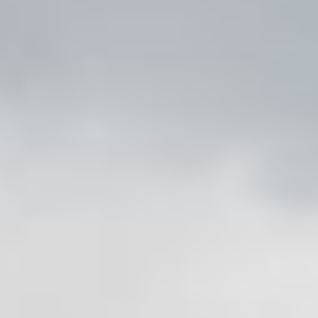
и броситься на объект
атаки.
Ангелы не нападают
на человека, но если
дайвер случайно наступит
на невидимую в донном
грунте акулу — она
молниеносно атакует,
нанося пусть
не смертельные,
но достаточно серьезные
раны.
Чаще всего встречается
в Приморье неопасная
для человека сельдевая
акула. Питается она
рыбой, а потому её часто
видят на морской
рыбалке. Были случаи,
когда в охотничьем
порыве сельдевая акула
попадала в рыбацкие сети
и отправлялась на берег