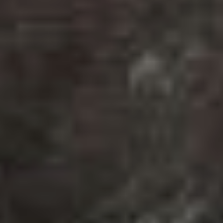
быть виды, заходящие
летом к берегам
Приморья. К таким можно
отнести, например, 4-
метровую акулу-молот.
Своё название она
получила за характерную
форму головы. Активный
пловец, она питается
различными донными
животными — крабами,
креветками, моллюсками
и рыбами. У берегов
Приморья встречается
в летний период, иногда
доходя до залива Петра
Великого и до Татарского
пролива. В последнее
время отмечено
несколько случаев
нахождения
молотоголовой акулы
в заливе Посьета. Может
представлять серьезную