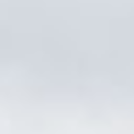
кинокартины про акул,
которые летом особенно
часто «крутят»
по различным ТВ-
каналам. Например,
«Челюсти» (18+), «Монстр
глубины» (18+) и тому
подобные. В этих фильмах
акулы очень умные.
Специально таранят лодки
и яхты, чтобы добраться
до желанной добычи. Рвут
акульи сетки, чтобы
сожрать побольше
купальщиков
и выпрыгивают из воды,
чтобы на лету стянуть
с мостков зазевавшихся
отдыхающих. При этом
питаются «умные акулы»
исключительно людьми.
А на кого на самом деле
охотятся акулы? Какие
из них водятся в Японском