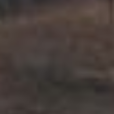
часто в рыбацкие сети
попадается и катран.
Однако по незнанию часто
отдыхающие оба этих вида
нередко принимают
за белую акулу или акулу
мако, которые редко
заходят в воды Приморья.
Видимо, здесь опять-таки
сыграл стереотип,
навязанный нам
киноэкраном. Опасная
акула обязательно должна
плыть в сторону жертвы,
подняв над водой спинной
плавник и только
приблизившись
занырнуть.
На самом же деле именно
сельдевая акула часто
плавает у поверхности,
иногда выставляя
над водой спинной