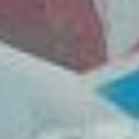
Доктор биологических
наук, ведущий научный
сотрудник лаборатории
ихтиологии Национального
научного центра морской
биологии им. А.В.
Жирмунского (ННЦМБ)
ДВО РАН Владимир
Долганов ведёт
ежегодный мониторинг
акул и скатов,
заплывающих в теплое
время года в российские
воды. Наблюдения он
начал в 2011 году, когда
в Приморье произошло
несколько нашумевших
нападений акул на людей.
В одном из своих
недавних интервью
Владимир Николаевич
сказал о том, что шанс
пострадать из-за акулы