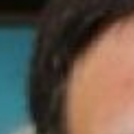
инициатив (далее КЦМИ –
прим.авт.). Здесь
реализовать свои идеи
могут люди, которым от
14 до 30 лет. Центр
координирует работу
крупных краевых
проектов: ХКОФ
«Студенческая весна»,
«
КВН
», «
Волонтёры
Победы
», «Лидер», «Ты
предприниматель»,
«Церемониальные
отряды», «Семинар
рабочей и служащей
молодёжи». А также
помогает в подготовке
«
Бессмертного полка
»,
«Спасибо за Победу»,
«
Георгиевской ленточки
»
и других.
Узнать о возможностях
для молодых людей в
КЦМИ можно на сайте –