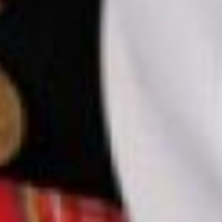
просто беседовали.
Сейчас такая
нестабильная ситуация в
крае и в стране в целом,
а эти люди прожили
более 90 лет. Кого ещё
слушать, если не их?
Фильм, можно сказать,
направлен на поиск
смысла жизни, –
размышляет Михаил.
ветераны боевых
Это только начало
Проект предполагает не
только ролик, который
теперь
трансформировался в
фильм, но и создание
фотовыставки.
Пришедшие на просмотр
смогут увидеть снимки
тех, кто будет на экране.
ветераны боевых
– Я понял, что ловлю кайф