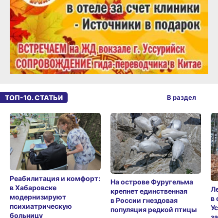
ТОП-10. СТАТЬИ
В раздел
Реабилитация и комфорт:
На острове Фуругельма
в Хабаровске
Л
крепнет единственная
модернизируют
в
в России гнездовая
психиатрическую
У
популяция редкой птицы
больницу
з