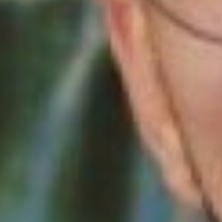
движение
России».
Для Михаила это первый
опыт получения
грантовых средств. Он
относился к этой затее
скептически. Но по
предложению начальства
он написал проект, чтобы
отойти от чёткого плана
будничных заданий и
перейти к творческим.
Выбирая направление,
Михаил знал, что хочет
снимать на камеру. И
решил, что это будет
работа о фронтовиках
Дальнего Востока.
– Сколько я здесь
работаю, как показала
практика, ветеранам не
нужны деньги, им
катастрофически не
хватает внимания. А