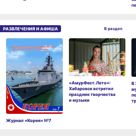
п
РАЗВЛЕЧЕНИЯ И АФИША
В раздел
«АмурФест. Лето»:
В
Хабаровск встретил
м
праздник творчества
п
и музыки
т
Журнал «Корея» №7