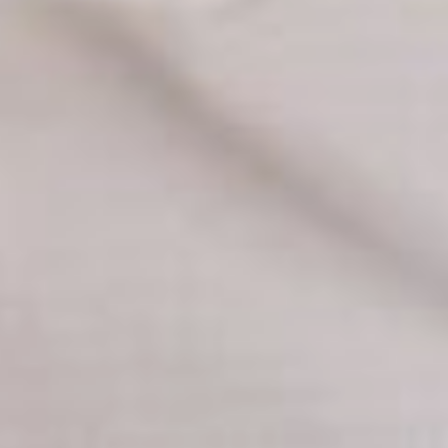
подсказала Светлана
Кондратьева. Она скинула
список из четырёх
кандидатов – Иван
Заложук, Анатолий
Красноногов, Николай
Христофоров и Иван
Карташов. Каждый с
охотой согласился на
интервью.
– Я заранее приезжал к
ветеранам
, чтобы, когда
диалог шёл на камеру,
это происходило без
стеснения. Назначил
встречу с первым
ветераном, мы общались
с ним у него дома шесть
часов. Он рассказал о
себе всё, что мог.
Минимально разговоры
без камер занимали от
четырёх до шести часов,
– говорит мой