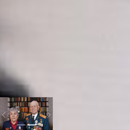
именно с младшим
офицерским составом,
чтобы они были
фронтовиками. Но в
последний момент
добавил Анатолия
Краноногова, полковника
по званию. Он обучал
бойцов для фронта. Если
первые три ветерана
были вдовцами, то у
полковника есть жена
Евдокия Николаевна. Они
около 69 лет вместе.
Сразу захотелось задать
вопрос: как можно
прожить вместе столько
времени?
Previous
Next