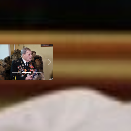
описание, качественные и
количественные
показатели, аудиторию,
партнёров и смету.
Пожалуй, ничего
сложного, если есть ещё
и помощь от опытных
коллег КЦМИ.
Previous
Next
«Всё в тебя»
Михаил выиграл грант на
180 тысяч рублей, а у
него не было даже
контактов «старой
гвардии». С этим ему
помогли в краевом
совете ветеранов,
номера телефонов