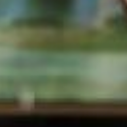
внимание им уделяется,
могу сказать по своему
опыту, только по
праздничным датам. Это
неплохо, но можно же
чуточку больше? –
рассуждает
руководитель.
В марте этого года
грантовую поддержку
предлагало федеральное
агентство по делам
молодёжи
«Росмолодёжь».
Ежегодно они реализуют
идеи по разным
направлениям, на
которые готовы выделить
до трёх миллионов
рублей.
Чтобы правильно
оформить заявку, есть
методичка. А сам проект
включает в себя полное