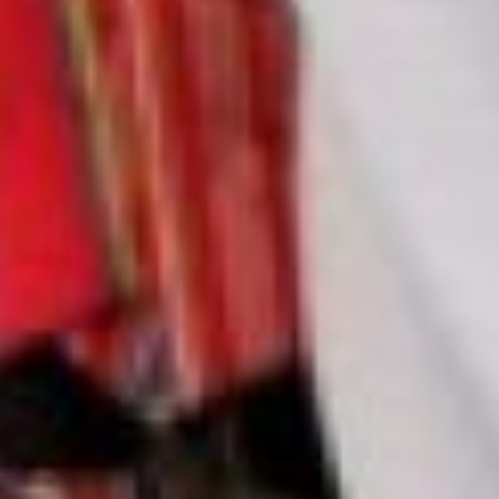
от процесса во время
работы над проектом. Я
нисколько не пожалел,
что ввязался в это. Но
самое главное, что нужно
знать - чего ты хочешь, и
гореть проектом. Для
галочки ты его не
напишешь и не сделаешь.
Лично для меня – это
опыт. Есть много мыслей,
чтобы сделать что-то
подобное социальным
роликом. Я точно знаю,
что это только начало.
ветераны боевых
«Герои Хабаровска,
какими их не видел
никто» можно будет
посмотреть во время
торжественного показа
фильма, как только будут
сняты ограничительные