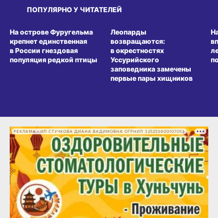
ПОПУЛЯРНО У ЧИТАТЕЛЕЙ
СРЕДА ОБИТАНИЯ
СРЕДА ОБИТАНИЯ
СР
На острове Фуругельма
Леопарды
Н
крепнет единственная
возвращаются:
в
в России гнездовая
в окрестностях
л
популяция редкой птицы
Уссурийского
п
заповедника замечены
первые пары хищников
РЕКЛАМА • ИП СТУЧКОВА ДИАНА ВАДИМОВНА ОГРНИП 325253600107053