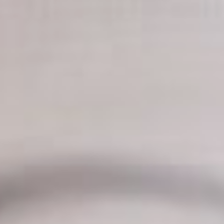
собеседник.
После подготовительной
работы можно было
приступать к съёмкам. В
комнате три камеры,
выставлен
профессиональный свет,
два кресла ждут своих
героев. Разговоры в
записи заняли по времени
от двух до трёх часов.
Всего было отснято
восемь часов материала.
– Им больше 90 лет, но
они все в здравии. Они
такие же пацаны, только
им чуть больше лет. Все
они воевали на Дальнем
Востоке. На войну их
забрали, когда они
заканчивали седьмой или
восьмой класс.
Я хотел поговорить