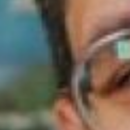
molkhv.ru. А также прийти
по адресу: ул. Гоголя, 21-
Б. Телефон: 30-29-33.
Неудивительно, что там,
где уделяют большое
значение
патриотическому
воспитанию молодёжи,
появился проект «Герои
Хабаровска, какими их не
видел никто». Идея
принадлежит 24-летнему
Михаилу Зимакову,
руководителю проекта,
который работает в
КЦМИ с 2019 года в
должности специалиста
по работе с молодёжью.
А также курирует
программы
регионального отделения
общественной
организации «
Поисковое