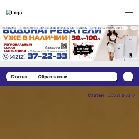
РЕКЛАМА • ООО "ТОРГОВЫЙ ДОМ ЦЕНТР СНАБЖЕНИЯ" 680009, ХАБАРОВСКИЙ КРАЙ, ГОРОД ХАБАРОВСК, ПРОМЫШЛЕННАЯ УЛ., Д. 7 ОГРН 1162724073930
Статьи
Образ жизни
25 августа 2020 г., 12:00
В Хабаровске
Статьи
Образ жизни
сняли фильм
ОПУБЛИКОВАНО
о ветеранах и
25 августа 2020 г., 12:00
смысле
жизни