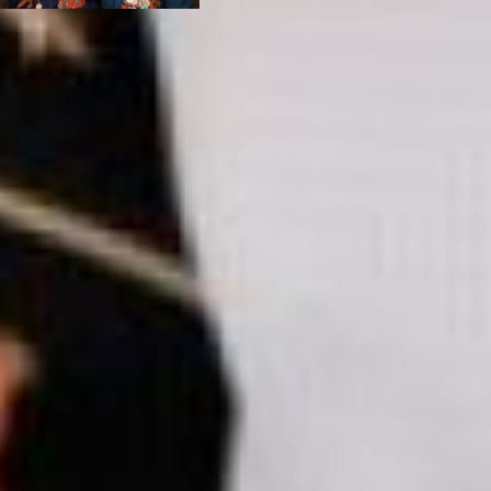
На самом деле, это
последнее поколение, от
которого мы можем
услышать, как всё было
на войне, – рассказывает
о своих героях Михаил
Зимаков.
Самое интересное, что
молодой человек для
себя понял, почему все
они долгожители.
Возможно, потому, что
они не тратят зря нервы,
а к жизни относятся с
юмором. Все они
занимаются до сих пор
спортом.
– Фильм направлен не на
боевые истории. Все это
уже давно поняли, что
война – плохо, и надо не
допустить этого. Я не
историк, не военный, мы