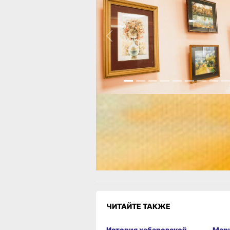
Previous
Читайте нас в соцсетях:
ВКонтакте
,
Одноклассники,
Телеграм
или
Яндек
МАКС
Как вам материал?
Огонь!
Супер
Удивило
Г
Злость
Разочарование
ЧИТАЙТЕ ТАКЖЕ
История хабаровской
Мар