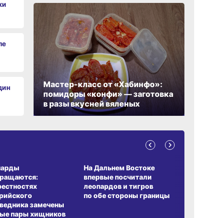
ки
ле
Мастер-класс от «Хабинфо»:
дин
помидоры «конфи» — заготовка
в разы вкусней вяленых
А ОБИТАНИЯ
СРЕДА ОБИТАНИЯ
ЗЕМЛЯКИ
парды
На Дальнем Востоке
Пионовый
вращаются:
впервые посчитали
хабаровч
рестностях
леопардов и тигров
Воронкев
рийского
по обе стороны границы
ведника замечены
ые пары хищников