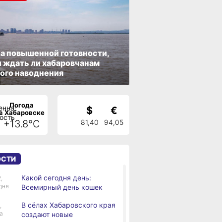
а повышенной готовности,
 ждать ли хабаровчанам
ого наводнения
Погода
$
€
в Хабаровске
+13.8°C
81,40
94,05
ОСТИ
Какой сегодня день:
,
дня
Всемирный день кошек
В сёлах Хабаровского края
,
а
создают новые