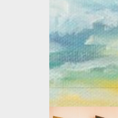
коллектива ветеранов-художников Л
Сабитова.
- Я хотя и знаю Резниченко очень дав
потрясена. Хочу сказать этому худож
он достиг своей цели – природа на ег
акварелях первозданная, так прекра
искусна! Не знаю, как выразить свой 
каждой его работе видно отношение 
к людям. Желаю ему творить, несмот
что! – попыталась выразить эмоции 
Сабитова.
К слову, на выставке можно не толь
посмотреть акварельные пейзажи Ре
но и приобрести их. Товарищи по цех
что перед Новым годом подобное пр
сможет стать подарком не только авт
близким.
Путь от врача до художницы: Ольга 
жизненное кредо - читайте материал