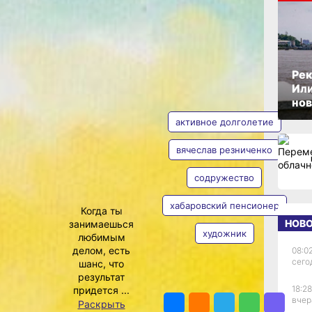
ОПУБЛИКОВАНО
24 ноября 2020 г., 12:46
Рек
Или
АВТОР
ТЕГИ
нов
активное долголетие
вячеслав резниченко
о»
содружество
Ольга
чан в
Цыкарева
а
хабаровский пенсионер
Когда ты
задолго до
НОВ
занимаешься
тре по
художник
любимым
 успели
делом, есть
08:02
ава
сего
шанс, что
шли
результат
ПОДЕЛИТЬСЯ
ия
18:28
придется ...
ожник
вчер
Раскрыть
рсональная