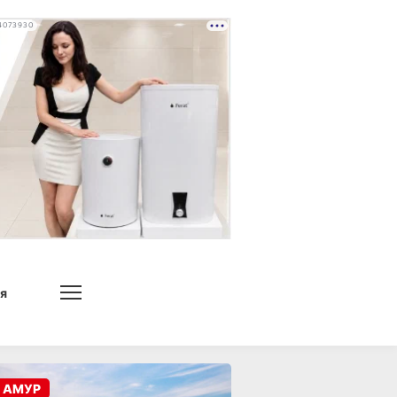
4073930
я
 АМУР