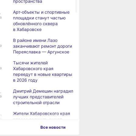
пространства
Арт‑объекты и спортивные
,
а
площадки станут частью
обновлённого сквера
в Хабаровске
В районе имени Лазо
,
а
заканчивают ремонт дороги
Переяславка — Аргунское
Тысячи жителей
а
Хабаровского края
переедут в новые квартиры
в 2026 году
Дмитрий Демешин наградил
,
а
лучших представителей
строительной отрасли
Жители Хабаровского края
,
а
вправе получить вычет
за спортивные занятия
Все новости
и сдачу ГТО