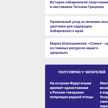
История хабаровской спортсмен
и наставника Татьяны Гриценко
Правильный уход за лилиями пос
цветения для садоводов
Хабаровского края
Мария Шапошникова: «Семья - о
из главных ресурсов нашего
здоровья»
ПОПУЛЯРНО У ЧИТАТЕЛЕЙ
СРЕДА ОБИТАНИЯ
СРЕД
На острове Фуругельма
Лео
крепнет единственная
воз
в России гнездовая
в ок
популяция редкой птицы
Уссу
запо
перв