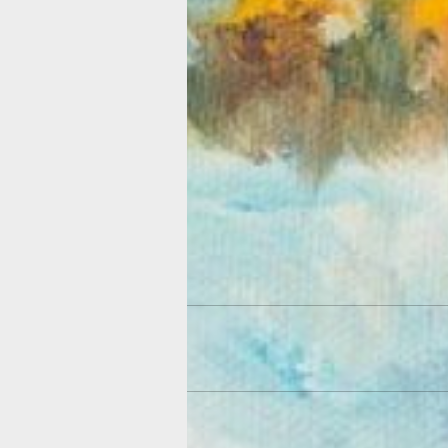
старых знакомых – ветеранов-худож
творческого объединения «Родник». 
коллектив в прошлом году отпраздно
сорокалетие, но останавливаться на
достигнутом не планирует. Вот и рук
«Родника» Василий Сосновский неск
своих картин на выставку принес.
- Здесь есть и немножко моих работ
руководителя. Сейчас такое напряж
время, но все должны быть настрое
оптимистично, продолжать творить, -
к товарищам Василий Григорьевич. -
работы можно посмотреть практичес
время. Например, на Калинина прохо
выставка другого члена союза Юрия
«Содружество» пенсионеров: англий
вязание и фламенко для хабаровчан 
возраста -
материал
по теме.
О том, что цепляет в работах Вячесл
Резниченко, высказалась другая уча