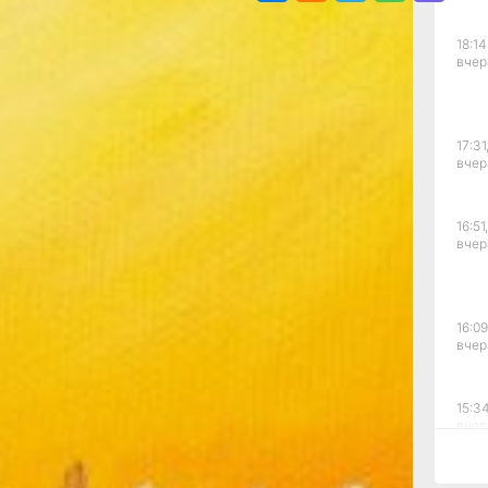
»
18:14
вчер
17:31
вчер
16:51,
вчер
16:09
х
вчер
ой мастера
сетителей
кина. На
15:34
природы,
вчер
 и долгих
алось даже