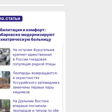
В Хабаровске уровень
,
а
Амура достиг 427
сантиметров
10. СТАТЬИ
Житель Хабаровского края
,
а
перевёл мошенникам
билитация и комфорт:
свыше миллиона рублей
абаровске модернизируют
ихиатрическую больницу
В Хабаровске суд
,
а
рассмотрит дело об ошибке
На острове Фуругельма
при техобслуживании
крепнет единственная
самолёта
в России гнездовая
популяция редкой птицы
В Хабаровском крае
,
а
за сутки произошло 3
Леопарды возвращаются:
дорожно-транспортных
в окрестностях
происшествий
Уссурийского заповедника
замечены первые пары
В Хабаровске косметолог
хищников
а
осуждена
за мошенничество
На Дальнем Востоке
впервые посчитали
В Хабаровске потушили
леопардов и тигров по обе
а
крупный пожар