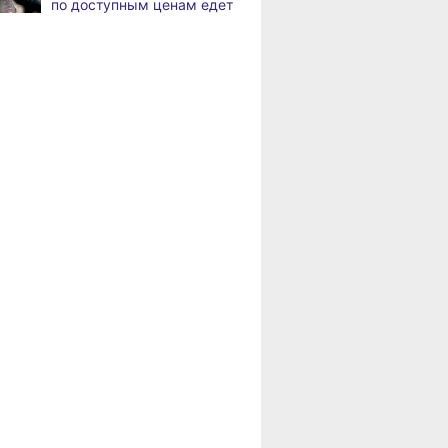
по доступным ценам едет
по нацпроекту капитально
в районы Хабаровского
ремонтируют кровлю Дома
края
культуры
Пенсионерам
В Хабаровске
8.2026
Хабаровского края
на общественный транспорт
положена доплата
наносят слоганы
за иждивенцев
для туристов и жителей
й в таблице:
Река повышенной
Как федерал