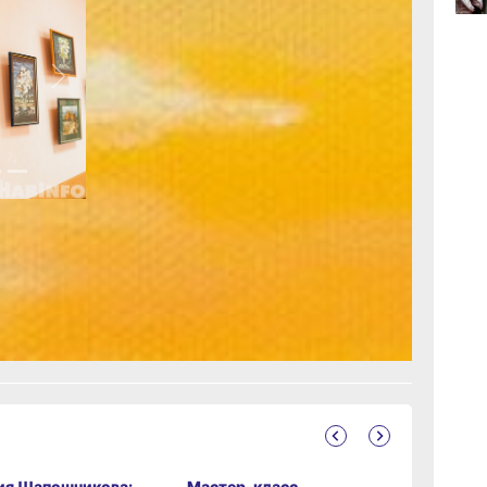
Next
06.0
с.Дзен
и
рустно
ия Шапошникова:
Мастер-класс
Последни