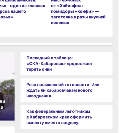
ья - один из главных
от «Хабинфо»:
«СКА‑Ха
рсов нашего
помидоры «конфи» —
продолжа
ровья»
заготовка в разы вкусней
вяленых
Последний в таблице:
«СКА‑Хабаровск» продолжает
терять очки
Река повышенной готовности, Или
ждать ли хабаровчанам нового
наводнения
ли
ии
Как федеральным льготникам
в Хабаровском крае оформить
выплату вместо соцуслуг