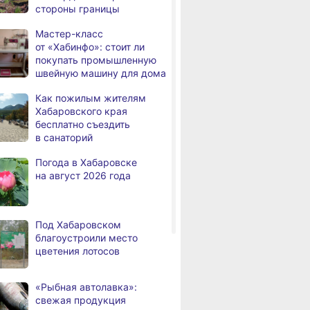
стороны границы
в деревянном доме
Мастер-класс
Более сотни граждан
4,
от «Хабинфо»: стоит ли
а
с инвалидностью
покупать промышленную
трудоустроены
швейную машину для дома
в Хабаровском крае
Как пожилым жителям
Магнитные бури,
,
Хабаровского края
а
радиационный фон и пробки
бесплатно съездить
в Хабаровске 7 августа
в санаторий
Какой сегодня день: День
3,
Погода в Хабаровске
а
маяка
на август 2026 года
В вузы Хабаровского края
8.2026
в этом году подали свыше
100 тысяч заявлений
Под Хабаровском
благоустроили место
Троих хабаровских
8.2026
цветения лотосов
пожарных наградили
медалями «За спасение
на пожаре»
«Рыбная автолавка»:
свежая продукция
В Николаевске-на-Амуре
8.2026