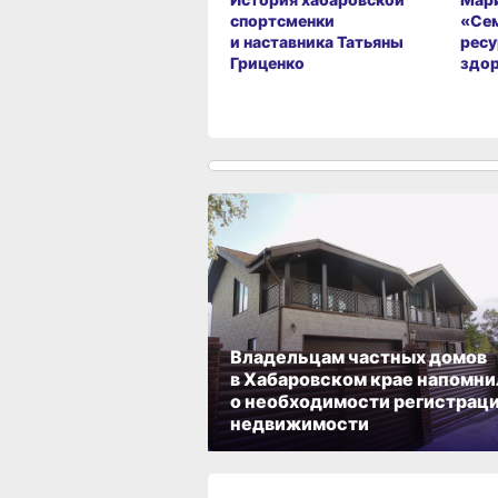
спортсменки
«Сем
и наставника Татьяны
ресу
Гриценко
здо
Владельцам частных домов
в Хабаровском крае напомни
о необходимости регистрац
недвижимости