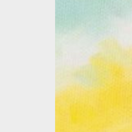
Акварельные
пейзажи
Вячеслава
Резниченко в
центре
«Содружеств
С понедельника седовласых хабаров
возрасте старше 65 лет отправили н
самоизоляцию до Нового года. Но не
введения «домашнего режима» в цен
работе с населением «Содружество»
открыть выставку художника Вячесл
Резниченко. Поддержать творца при
товарищи из творческого объединен
«Родник».
вячеслав резниченко худ
Художник Вячеслав Резниченко: пе