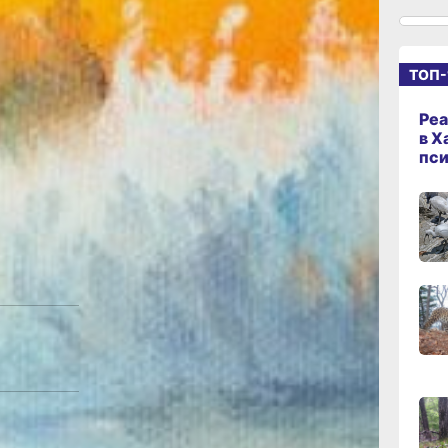
ников из
15:03
Этот
вчер
вал
ТОП-
оводитель
14:09
олько
вчер
Реа
в Х
 как
пс
енное
13:04
вчер
ны
 обратился
 Наши
ки в любое
12:37
дит
вчер
 Кима.
ский,
третьего
11:14,
вчер
ава
10:21,
стница
вчер