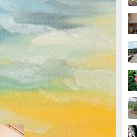
аура
но, сегодня
09:4
нику, что
вчер
о
сна и
восторг. В
к природе и
09:28
ря ни на
вчер
Лаура
ко
08:0
зниченко,
вчер
у считают,
иобретение
06.0
ору, но и
06.0
Бельды и её
 по
ссылке
.
Фото автора
06.0