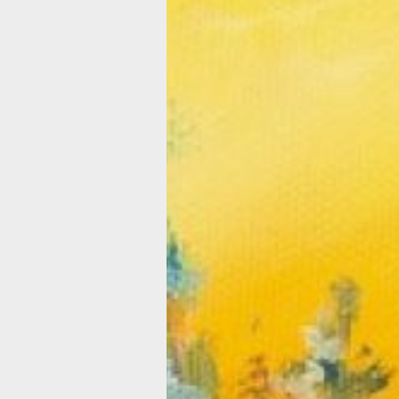
выставка в «Содружестве
Вячеслав Резниченко на выставке в
"Содружестве".
Несколько десятков дальневосточны
пейзажей, искусно исполненных рук
Вячеслава Резниченко, встречают по
центра «Содружество» на улице Пуш
них художник показал свое видение 
результаты многочисленных пленэров
часов работы в мастерской.
Удивить мастерством художнику уд