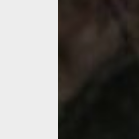
История
хабаровчанки,
переболевше
COVID-19
Сегодня, пожалуй, сложно найти чел
Хабаровском крае, чьи близкие или 
родственники, соседи, друзья или 
не пострадали бы от
коронавирусной
в лёгкой, средней, тяжёлой или даже
критической степени тяжести. Не об
21 века» меня и мою семью.
перебол
коронавирусом
Сказать, что для меня это было как 
ясного неба – ничего не сказать. Поч
потому, что я не верила в то, что это
произойти со мной, моей семьёй, мо
близкими, друзьями и соседями. Уве
многие так же думают до сих пор. И