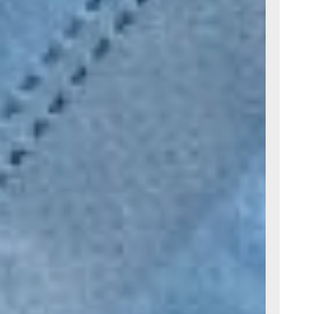
 слов
а, в
Через
что она
ской
из 206-й.
есяцев, и
 бутылку
, никого
естра
 за ней
ся. Ведь
рус
ном порядке
евую
ютно
толок. В
 хрупка
правиться,
и кашля
что ты с
лы и