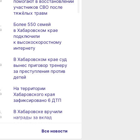
а
помогают в восстановлении
участников СВО после
тяжёлых травм
Более 550 семей
,
а
в Хабаровском крае
подключили
к высокоскоростному
интернету
В Хабаровском крае суд
а
вынес приговор тренеру
за преступления против
детей
На территории
,
а
Хабаровского края
зафиксировано 6 ДТП
В Хабаровске вручили
,
а
награды за вклад
в развитие спорта
Все новости
Хабаровск готовится
,
а