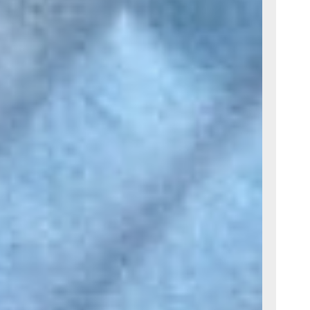
вен, ни
идели, что
репараты
ые
 защитных
и защитных
во всём
чащего
ракшу.
кислорода
е и
ушал? Он
, что
ть,
, что мы
с будет