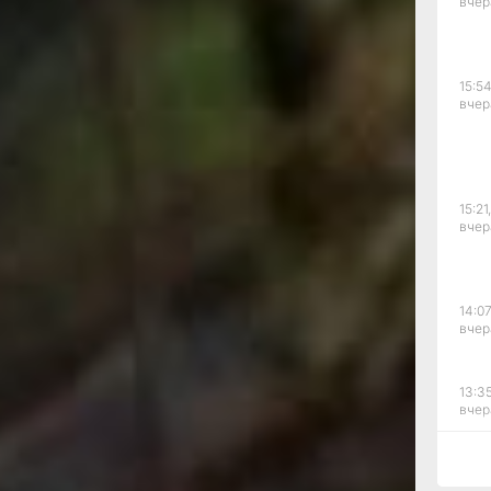
вчер
пременно
т, успеет
го
15:54
невно
вчер
и часа в
е солнца и
откуда
е сказали
15:21,
тому что
вчер
о угодно.
ыла манера
оситель
14:07
 степенью
вчер
л без
аразиться в
или такси
13:35
 есть
вчер
м. Нет
я была
12:54
й мышечной
вчер