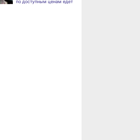
по доступным ценам едет
Жители Хабаровского края
8.2026
в районы Хабаровского
вправе получить вычет
края
за спортивные занятия
и сдачу ГТО
Пенсионерам
Хабаровского края
В Хабаровске уровень
8.2026
положена доплата
Амура достиг 427
за иждивенцев
сантиметров