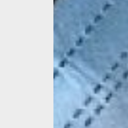
кислороде. Бабушке был 91 год, и, со
персонала, её доставили из пансионат
который определили родственники. 
полтора дня её не стало. Последнее, 
сделала, это махнула рукой медицин
сестре. И всё. Тишина. Помню Ирину 
Она лежала в больнице около двух м
за эти дни ей никто не передал даже
воды.
- А всё потому, что нет у неё близких
нет, - внесла ясность постовая медс
Ниночка. - Страшно представить, кто
будет ухаживать, когда она поправит
совсем одна.
Но Ира не поправилась. Коварный ви
спровоцировал инсульт, и её в сроч
на каталке перевезли во вторую кра
больницу. Я помню её пустые, абсол
безжизненные глаза, смотрящие в по
эти минуты начинаешь понимать, как
жизнь. И желание жить, поскорее по
задышать полной грудью без хрипов 
такой вдруг силой тобой овладевает, 
благодарностью принимаешь все уко