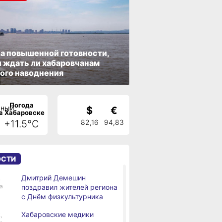
а повышенной готовности,
 ждать ли хабаровчанам
ого наводнения
Погода
$
€
в Хабаровске
+11.5°C
82,16
94,83
ОСТИ
Дмитрий Демешин
,
а
поздравил жителей региона
с Днём физкультурника
Хабаровские медики
,