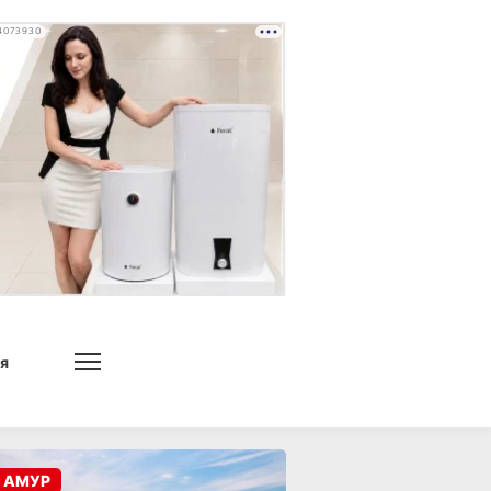
4073930
я
 АМУР