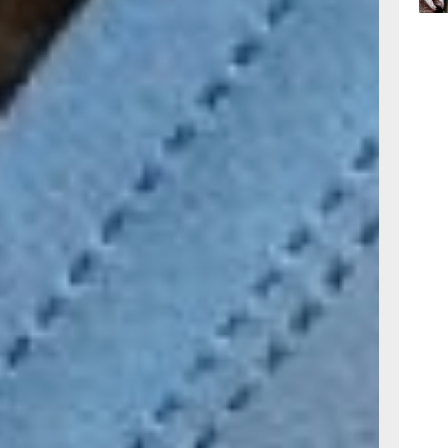
07.0
ви и 36-
тот список
меньше
орогие
07.0
тво ковида.
ыть
аз болеем
 раз
! А пока
теряя
х в своей
разим?
 стен.
 палатах, а
 77 лет,
е. Кто-то
о внуки
ь в
, другие -
 палату
ь в