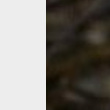
боли, ломающей всё тело от корней в
кончиков пальцев ног и рук, при тем
38°С и самолечении (горстями прогл
противовирусные препараты и антиби
далее ещё двух недель лечения в ст
внебольничной полисегментарной дв
пневмонии, вызванной COVID – 19, д
дошло, наконец, что с этим вирусом 
плохи.