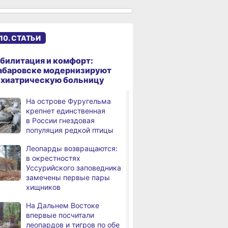
к подъёму воды в Амуре
Суд рассмотрит дело
,
а
жителя Ульчского района
10. СТАТЬИ
о незаконном хранении
калуги
билитация и комфорт:
В Хабаровском крае
абаровске модернизируют
а
потушили за сутки 9
ихиатрическую больницу
возгораний
На острове Фуругельма
Горнодобывающая отрасль
,
крепнет единственная
а
Хабаровского края
в России гнездовая
демонстрирует уверенный
популяция редкой птицы
рост
Леопарды возвращаются:
Аэродром
3,
в окрестностях
а
в Николаевске‑на‑Амуре
Уссурийского заповедника
прошёл проверку
замечены первые пары
хищников
Магнитные бури,
4,
а
радиационный фон и пробки
На Дальнем Востоке
в Хабаровске 8 августа
впервые посчитали
леопардов и тигров по обе
Какой сегодня день:
,