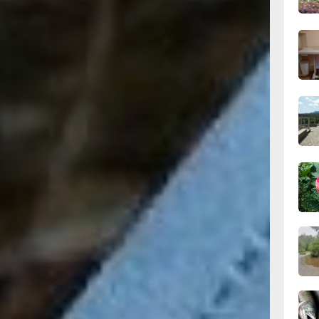
вчер
07.0
07.0
07.0
07.0
адимирович
07.0
ции ушли из
детства и
ы и
акомой. Не