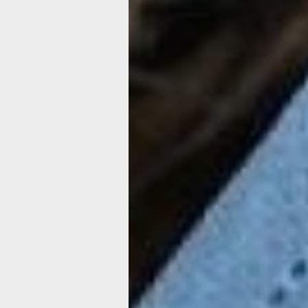
стало моей землячки, а также свекро
летнего племянника приятельницы. Э
пострадавших могу продолжить, но 
всего мне хочется вас пугать, мои д
читатели.
Нельзя недооценивать силу и коварс
Нельзя переоценивать свои силы и б
уверенным в том, что не в первый р
простудой, ОРВИ и гриппом, и на этот
справимся. Да не справимся мы сами
будем справляться своими силами, 
драгоценное время, скольких близки
семье, как моём случае, мы ещё за
Откуда такие выводы? Из больничных
Все, кто лежал со мной в 205 и в 209
это шесть женщин в возрасте от 37 до
заразились в своей собственной семь
от детей, кто-то от супруга, а кому-т
принесли. Практически все нуждалис
кислороде. Одни - в большей степени
в меньшей.
Помню, как-то поздней ночью к нам в
привезли бабушку, которая нуждалас