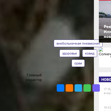
ОПУБЛИКОВАНО
19 ноября 2020 г., 16:00
й
Рек
Или
АВТОР
ТЕГИ
нов
внебольничная пневмония
овека в
дальние
здоровье
ковид
сослуживцы
инфекции
орви
Владимир
Мишин
ошла «чума
ел
Главный
НОВ
редактор
ПОДЕЛИТЬСЯ
гром серди
ему? Да
17:16
вчер
 может
ими
рена, что
менно
16:42