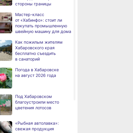
стороны границы
а
Всемирный день кошек
Мастер-класс
В сёлах Хабаровского края
8.2026
от «Хабинфо»: стоит ли
создают новые
покупать промышленную
пространства
швейную машину для дома
Арт‑объекты и спортивные
8.2026
Как пожилым жителям
площадки станут частью
Хабаровского края
обновлённого сквера
бесплатно съездить
в Хабаровске
в санаторий
В районе имени Лазо
8.2026
Погода в Хабаровске
заканчивают ремонт дороги
на август 2026 года
Переяславка — Аргунское
Тысячи жителей
8.2026
Хабаровского края
Под Хабаровском
переедут в новые квартиры
благоустроили место
в 2026 году
цветения лотосов
Дмитрий Демешин наградил
8.2026
лучших представителей
«Рыбная автолавка»:
строительной отрасли
свежая продукция