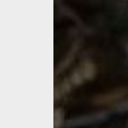
Врач горбольницы №10 Григорий Вл
Сиворакша
За эти дни от коронавирусной инфек
жизни мой сосед и мой земляк, друг 
юности, ушли отец моей приятельниц
близкий друг моей очень хорошей зн