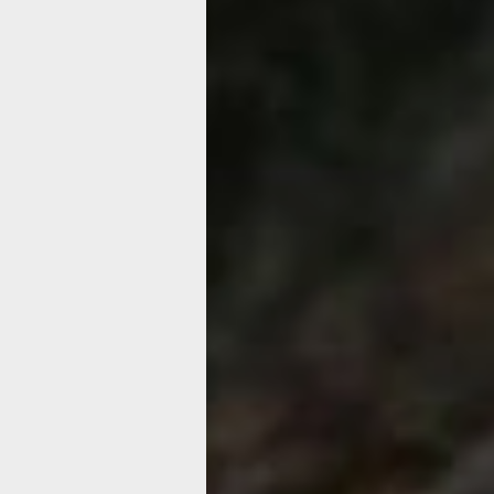
поэтому я решила, что мне нужно не
написать, и, надеюсь, тот, кто прочтё
защитить себя и своих близких от это
коварного вируса.
Скажу честно: с марта месяца ежед
совершала пешие прогулки по два-тр
день, потому что была уверена в сил
воздуха. До сих пор не могу понять, 
вирус ко мне прилетел. Хотя, как мн
врачи в больнице № 10, куда я была
госпитализирована (и это счастье, по
вовремя), вирус мог прилететь от ког
переболел коронавирусом
Если я ходила без маски, а у меня б
носить её строго на подбородке, а н
вируса (бессимптомный или с лёгкой
тяжести) в момент передачи тоже бы
маски, то в этом случае шансов не з
магазине, общественном транспорте 
у меня просто не было. Вывод таков:
маска - есть шанс остаться здоровы
маски - шанса нет.
После девяти дней мучений дома (а 
уверена, что простыла), сильнейше