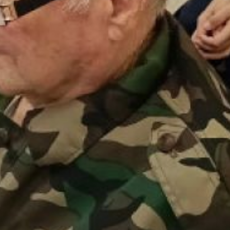
Запомнилась своими стихами
зрителям хабаровская поэтесса
Ирина Александровна Комар,
а Татьяна Евдокимовна
Политыкина украсила вечер
исполнением авторской песни
«Пляска».
Председатель Приамурского
географического общества
Александр Михайлович Филонов
познакомил не только со своими
книгами, но и рассказал о том,
как они были написаны, а также
о том, какие его произведения
планируются к публикации.
Завершила творческую встречу
своим авторским
произведением жительница
Дома ветеранов Тамара
Ивановна Чупринская.
В дар библиотеке Дома
ветеранов хабаровские
литераторы передали свои