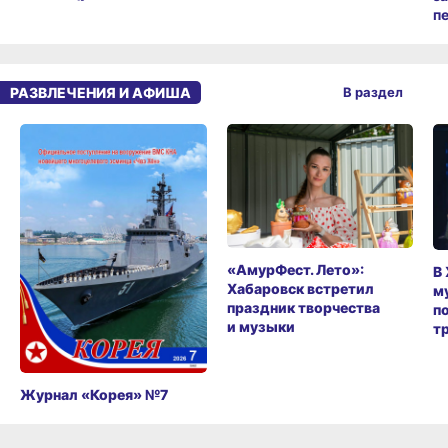
п
РАЗВЛЕЧЕНИЯ И АФИША
В раздел
«АмурФест. Лето»:
В
Хабаровск встретил
м
праздник творчества
п
и музыки
т
Журнал «Корея» №7