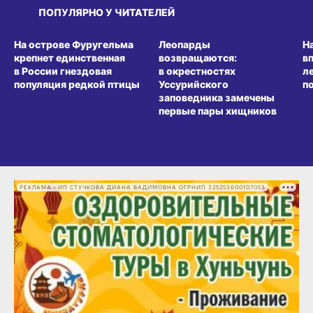
ПОПУЛЯРНО У ЧИТАТЕЛЕЙ
СРЕДА ОБИТАНИЯ
СРЕДА ОБИТАНИЯ
СР
На острове Фуругельма
Леопарды
Н
крепнет единственная
возвращаются:
в
в России гнездовая
в окрестностях
л
популяция редкой птицы
Уссурийского
п
заповедника замечены
первые пары хищников
РЕКЛАМА • ИП СТУЧКОВА ДИАНА ВАДИМОВНА ОГРНИП 325253600107053