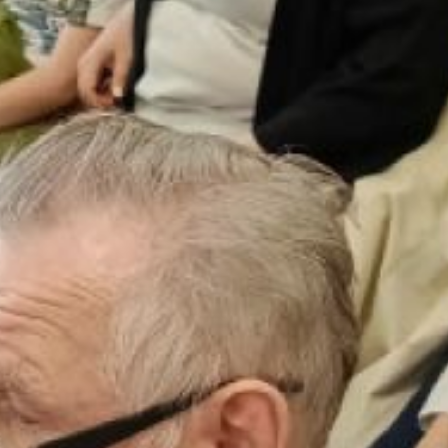
смыслов, даже можно сказать,
национальной идеи от поколения
к поколению всегда оказывала
литература. Дмитрий
Вениаминович Бабушкин,
ветеран УМВД, открыл
творческую встречу тем,
что специально для юных
читателей прочитал несколько
своих стихотворений,
написанных для собственных
внуков. Продолжил детскую
тематику Александр
Леонидович Кофф, он прочитал
басню.
О своих книгах рассказал
Виталий Давыдович Краснер.
Заодно участники встречи
познакомились с еще одним
увлечением автора — Виталий
Давыдович известный
художник, на электронном
экране демонстрировались его
картины.