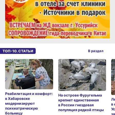
ТОП-10. СТАТЬИ
В раздел
Реабилитация и комфорт:
На острове Фуругельма
в Хабаровске
Л
крепнет единственная
модернизируют
в
в России гнездовая
психиатрическую
У
популяция редкой птицы
больницу
з