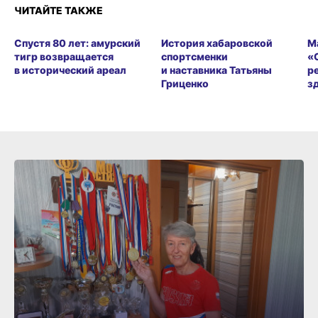
ЧИТАЙТЕ ТАКЖЕ
Спустя 80 лет: амурский
История хабаровской
М
тигр возвращается
спортсменки
«
в исторический ареал
и наставника Татьяны
р
Гриценко
з