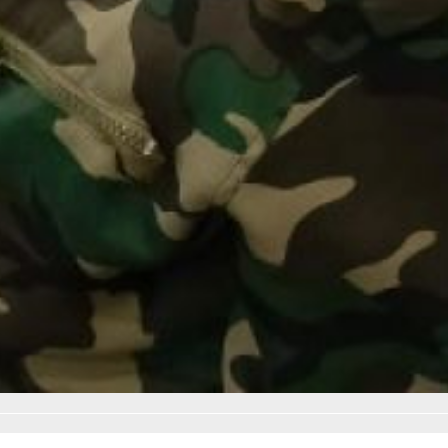
произведения. Ветераны
поблагодарили за уникальную
возможность познакомиться
с писателями города
Хабаровска. И высказали
надежду, что мероприятие
станет первой ласточкой
в череде интересных встреч
с творческими людьми нашего
богатого талантами города.
Мария Ли
Читайте нас в соцсетях:
ВКонтакте
,
Одноклассники,
Телеграм
или
Яндекс.Дзен
и
МАКС
Как вам материал?
Огонь!
Супер
Удивило
Грустно
Злость
Разочарование