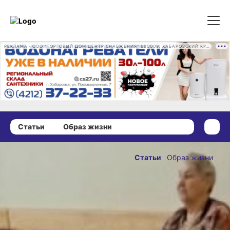
РЕКЛАМА • ООО "ТОРГОВЫЙ ДОМ ЦЕНТР СНАБЖЕНИЯ" 680009, ХАБАРОВСКИЙ КРАЙ, ГОРОД ХАБАРОВСК, ПРОМЫШЛЕННАЯ УЛ., Д. 7 ОГРН 1162724073930
Статьи
Образ жизни
15 мая 2024 г., 14:52
Нескучный
Статьи
Образ жизни
разговор
ОПУБЛИКОВАНО
с хабаровскими
15 мая 2024 г., 14:52
писателями
Фото:
mszn27.ru