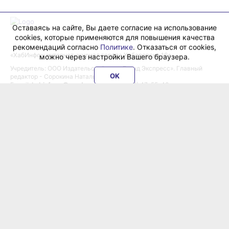
Оставаясь на сайте, Вы даете согласие на использование
cookies, которые применяются для повышения качества
рекомендаций согласно
Политике
. Отказаться от cookies,
можно через настройки Вашего браузера.
«ХабИнфо»: интернет-журнал города Хабаровска 16+
OK
Учредитель: ООО Издательский дом «Гранд Экспресс». Главный
редактор - Сорокина Наталья Д.
E-mail:
habinfo.ru@yandex.ru
; тел. 8 (4212) 47-55-48.
Рекламная служба:
reklama@habex.ru
. Телефоны: (4212) 30-99-80,
79-44-92
Любое использование либо копирование материалов, фотографий,
подборки материалов сайта, элементов дизайна и оформления
допускается с письменного согласования с администрацией сайта
и прямой индексируемой гиперссылкой на сайт Habinfo.ru.
Мнение авторов статей может не совпадать с позицией редакции.
Политика конфиденциальности
Соглашение пользователя
Подписка на новости:
RSS
Данные погоды предоставляются сервисом