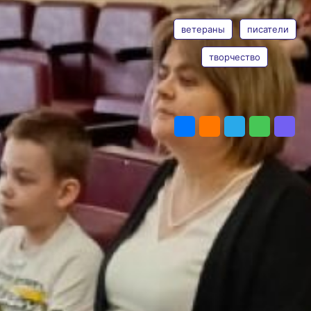
Городской Совет ветеранов
ТЕГИ
совместно с Домом ветеранов
провел творческий вечер
ветераны
писатели
с писателями города
Хабаровска «Нескучный
творчество
разговор». 2024 год указом
президента Российской
Федерации Владимира Путина
ПОДЕЛИТЬСЯ
объявлен Годом семьи, потому
и вечер встречи с авторами
книг был посвящен семейным
ценностям.
На мероприятии присутствовали
жители дома ветеранов
и учащиеся хабаровской
гимназии №4. С участниками
творческого вечера зрителей
познакомила Лидия
Александровна Парфенова —
председатель по культурно-
массовой работе городского
Совета ветеранов.
В нашей стране огромную
помощь в передаче основных