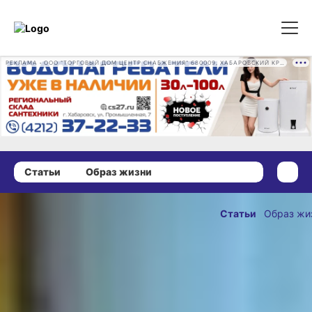
РЕКЛАМА • ООО "ТОРГОВЫЙ ДОМ ЦЕНТР СНАБЖЕНИЯ" 680009, ХАБАРОВСКИЙ КРАЙ, ГОРОД ХАБАРОВСК, ПРОМЫШЛЕННАЯ УЛ., Д. 7 ОГРН 1162724073930
Статьи
Образ жизни
23 мая 2025 г., 14:00
От зарядки
Статьи
Образ жи
до настольного
ОПУБЛИКОВАН
тенниса:
23 мая 2025 г., 14:
в хабаровском
«Роднике»