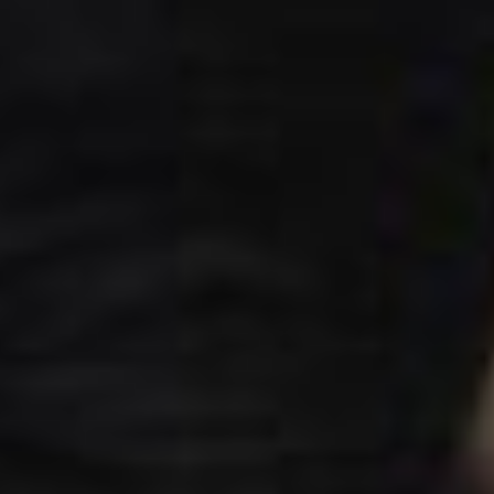
лет на 20 моложе.
Инструктор по спорту Ирина
Пестрикова подчеркивает,
что регулярные занятия
творят чудеса: «Многие мои
подопечные уже смогли
улучшили сон и стали более
подвижными. А главное, они
уходят с занятий в отличном
настроении».