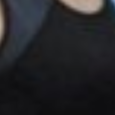
— Раньше я с трудом
вставала с постели, а теперь
просыпаюсь с улыбкой, —
рассказывает Светлана
Александровна. — После
зарядки чувствую прилив
сил, давление
нормализовалось,
и настроение всегда
отличное!
Многие после нескольких
занятий приводят с собой
подруг. Как, например,
пенсионерка Нина
Алексеевна. Теперь они
вместе заряжаются
энергией и, по словам Нины
Алексеевны, чувствуют себя