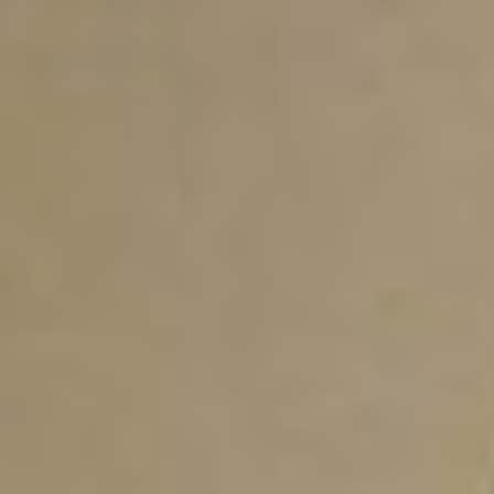
потрясающие результаты, —
с гордостью рассказывает
о своих ученицах Артём
Глушко.
— Мы видим, как меняются
наши посетительницы. У них
появляется энергия, блеск
в глазах и желание жить
ярко. А это самое главное, —
продолжает директор
Центра Зоя Белякова. —
Приглашаю присоединиться
к нам. Возраст — не помеха,
когда есть желание быть
здоровой, красивой
и счастливой.