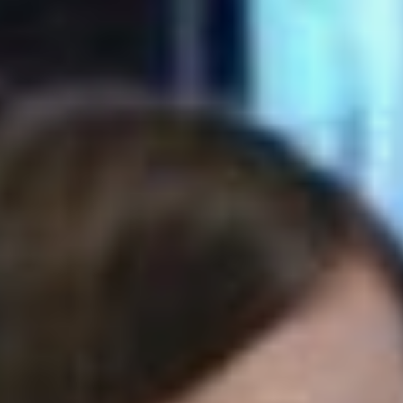
Рукодельницы делятся
опытом, а у новичков
в декоративно-прикладном
искусстве есть
возможность научиться
чему-то новому, овладеть
спицами или крючком.
Активно развивается
и спортивное направление.
И в первую очередь это
занятия в кружке «Утренняя
зарядка» под руководством
инструктора по спорту
Ирины Пестриковой.
Несмотря на ранний час,
группа собирается в полном
составе. Женщины спешат
начать день с пользой
для здоровья. Они
убеждены, что старшему
поколению просто
необходимо выполнять
утренние упражнения
на регулярной основе