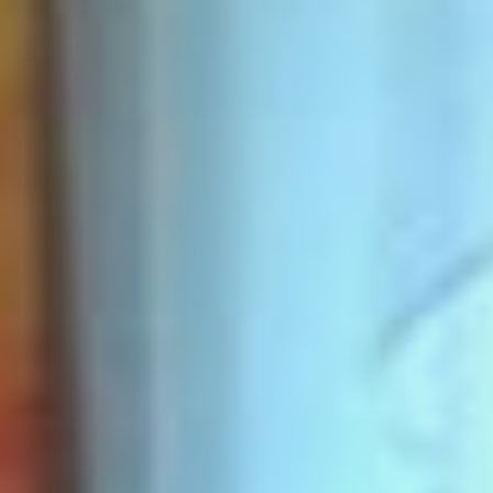
демонстрируют не только
на обычной утренней
зарядке в своём Центре,
но и на китайской цигун, и на
танцевальной разминке. И
если раньше все занятия
проходили только
в основном здании
«Родника», то сегодня
появилась возможность
посещать спортивные
кружки и в новом филиале,
открытом по ул. Брестской.