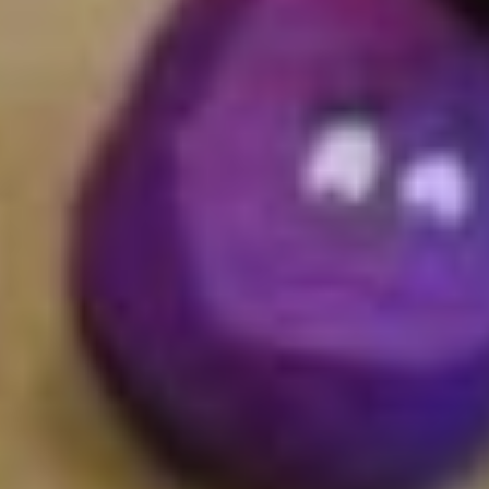
Расписание занятий
на Бойко-Павлова, 20:
группа «Цигун» —
понедельник и четверг
в 09:00;
группа «Латина» — вторник,
среда, пятница в 09:00.
Расписание занятий
на Брестской, 22:
группа «Утренняя зарядка»
— понедельник, среда,
пятница в 10:00.