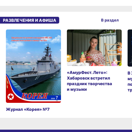
РАЗВЛЕЧЕНИЯ И АФИША
В раздел
«АмурФест. Лето»:
В
Хабаровск встретил
м
праздник творчества
п
и музыки
т
Журнал «Корея» №7