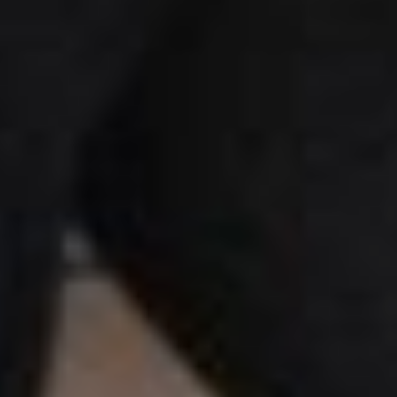
— Мы всем помогаем
развивать свой потенциал,
реализовывать собственные
возможности. А людям
старшего поколения —
поддерживать активное
долголетие. У нас каждый
найдёт себе дело по душе,
— говорит директор ЦРН
«Родник» Зоя Белякова.
Не прекращается работа и в
центральном здании
«Родника», расположенном
на улице Бойко-Павлова.
Здесь уже несколько лет
успешно реализуются
спортивные программы
для граждан старшего