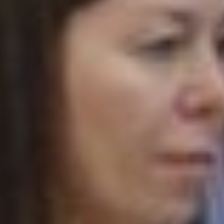
и придерживаться
определённых правил. Ведь
зарядка помогает улучшить
физическое
и эмоциональное состояние,
повышает тонус организма,
укрепляет мышцы
и суставы, а также помогает
поддерживать хорошую
осанку.