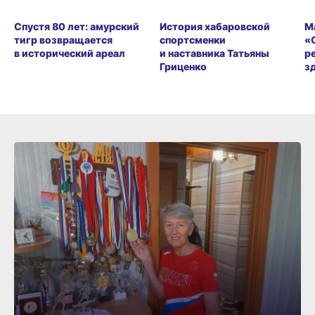
Спустя 80 лет: амурский
История хабаровской
М
тигр возвращается
спортсменки
«
в исторический ареал
и наставника Татьяны
р
Гриценко
з