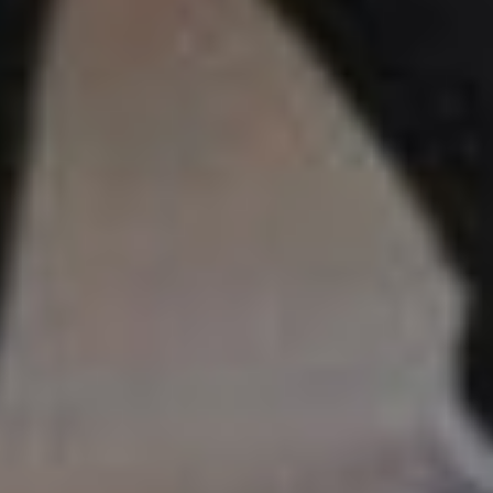
поколения, и с каждым
годом активность только
растет. Жительницы района
с удовольствием посещают
занятия цигун, кружки
по северной ходьбе,
настольному теннису,
занимаются танцевальной
разминкой в группе
«Латина».
Занятия по традиционной
китайской системе
оздоровительных практик
цигун идут в «Роднике»
с 2022 года. Их ведет
опытный инструктор
по спорту Ольга Столетова.
Эта древняя китайская
практика помогает улучшить
гибкость, укрепить здоровье
и обрести душевное
равновесие.