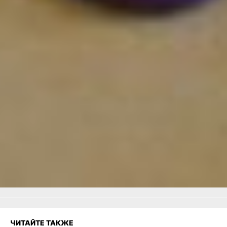
Телефоны:
8 (4212) 70-56-
04, 70-56-08.
В ТЕМУ:
Чемпионка, тренер,
каратистка:
как оздоровливает
хабаровчанка Тамара
Жиленкова
Читайте нас в соцсетях:
ВКонтакте
,
Одноклассники,
Телеграм
или
Яндекс.Дзен
и
МАКС
Как вам материал?
Огонь!
Супер
Удивило
Грустно
Злость
Разочарование
ЧИТАЙТЕ ТАКЖЕ