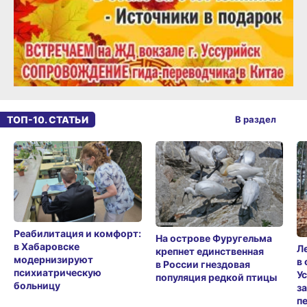
ТОП-10. СТАТЬИ
В раздел
Реабилитация и комфорт:
На острове Фуругельма
в Хабаровске
Л
крепнет единственная
модернизируют
в
в России гнездовая
психиатрическую
У
популяция редкой птицы
больницу
з
п