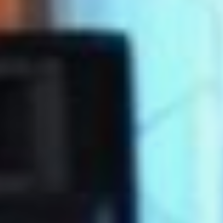
Филиал открылся в январе
этого года и сразу же
набрал посетителей
старшего возраста на три
направления. На вечерах
«Танцевального экспресса»
звучат любимые хиты
как прошлого века, так
и нынешнего, и можно
не только вспомнить
молодость, но и
потанцевать. Название
кружка «Мастерица»
говорит само за себя.