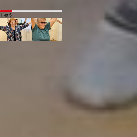
1 из 5
— После занятий чувствую
себя спокойнее и бодрее, —
делится пенсионерка
Елизавета Анатольевна. —
Появилась какая-то
внутренняя гармония,
и день начинается
с хорошего настроения!
— Главное — это плавность
и осознанность движений.
Мы не просто выполняем
упражнения, а учимся
чувствовать свое тело. И
результат не заставляет
себя ждать — многие мои
ученики отмечают