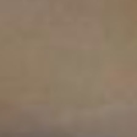
улучшение самочувствия
уже через месяц занятий, —
отмечает Ольга Столетова.
Зажигательные ритмы
латинских танцев зазвучали
в Центре совсем недавно,
с ноября 2024 года, когда
в Центр пришёл молодой
и энергичный преподаватель
Артём Глушко. Он с первых
занятий сумел зарядить
своих подопечных любовью
к танцам.