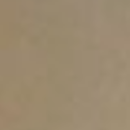
— Я всегда мечтала
танцевать, но в молодости
не было времени, —
признается участница
группы «Латина» Валентина
Ивановна. — А теперь
каждую неделю жду
занятий. За три месяца ноги
стали легче, и даже внуки
говорят, что я помолодела!
— Танцы дарят не только
красивую осанку, но и
уверенность в себе. И мои
подопечные показывают