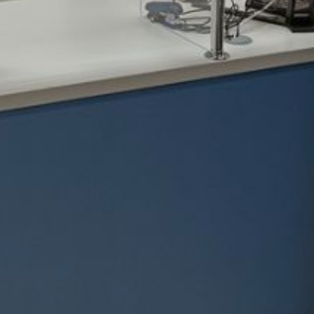
выплачиваются в течение 10 рабочих
дней со дня представления
работодателем сведений. Выплату
можно получить на банковский счет
или через почтовое отделение.
Для оформления застрахованному
лицу в медицинской организации
электронного листа
нетрудоспособности с 1 января 2022
года не требуется подписывать
согласие гражданина. Достаточно
сообщить номер своего СНИЛС.
Кроме того, в электронном больничном
листе не указывается место работы
и тип занятости — основное или по
совместительству. Поэтому при работе
по внешнему совместительству
пособие по временной
нетрудоспособности и по беременности
и родам назначается и выплачивается
на основании одного и того же номера
электронного листка
нетрудоспособности.
Читайте нас в соцсетях:
ВКонтакте
,