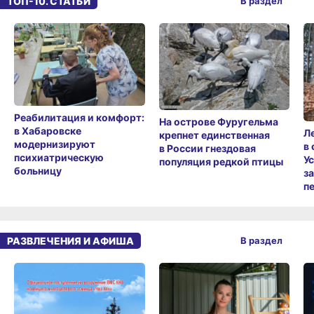
ТОП-10. СТАТЬИ
В раздел
Реабилитация и комфорт:
На острове Фуругельма
в Хабаровске
Л
крепнет единственная
модернизируют
в
в России гнездовая
психиатрическую
У
популяция редкой птицы
больницу
з
п
РАЗВЛЕЧЕНИЯ И АФИША
В раздел