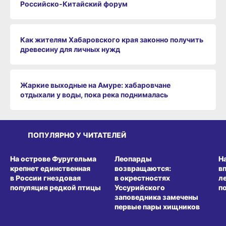
Российско‑Китайский форум
Как жителям Хабаровского края законно получить
древесину для личных нужд
Жаркие выходные на Амуре: хабаровчане
отдыхали у воды, пока река поднималась
ПОПУЛЯРНО У ЧИТАТЕЛЕЙ
СРЕДА ОБИТАНИЯ
СРЕДА ОБИТАНИЯ
СР
На острове Фуругельма
Леопарды
Н
крепнет единственная
возвращаются:
в
в России гнездовая
в окрестностях
л
популяция редкой птицы
Уссурийского
п
заповедника замечены
первые пары хищников