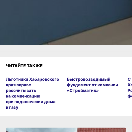
Одноклассники,
Телеграм
или
Яндекс.Дзен
и
МАКС
Как вам материал?
Огонь!
Супер
Удивило
Грустно
Злость
Разочарование
ЧИТАЙТЕ ТАКЖЕ
Льготники Хабаровского
Быстровозводимый
С
края вправе
фундамент от компании
Х
рассчитывать
«Стройматик»
Р
на компенсацию
ф
при подключении дома
к газу