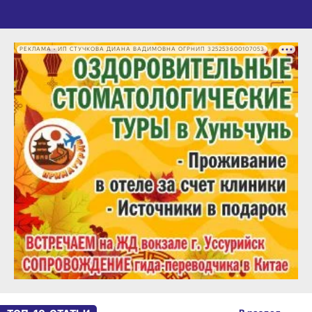
РЕКЛАМА • ИП СТУЧКОВА ДИАНА ВАДИМОВНА ОГРНИП 325253600107053