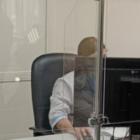
управляющий Отделением Социального
фонда по Хабаровскому краю и ЕАО
Ирина Звержеева.
Для расчёта среднего заработка
учитываются все выплаты, на которые
начислялись страховые взносы
за последние два календарных года,
в том числе у предыдущего
работодателя. Если у работника
страховой стаж от восьми лет и более,
оплата больничного листа ему будет
в размере 100 процентов. При
страховом стаже от пяти до восьми лет
— 80 процентов среднего заработка,
при стаже до пяти лет — 60 процентов.
Первые три дня болезни работодатель
оплачивает из собственных средств,
а последующие дни — региональное
Отделение Социального фонда. При
уходе за больным членом семьи оплата
больничного производится за счет
Социального фонда с первого дня.
Согласно законодательству средства