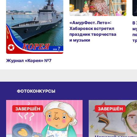
«АмурФест. Лето»:
В
Хабаровск встретил
м
праздник творчества
п
и музыки
т
Журнал «Корея» №7
ФОТОКОНКУРСЫ
ЗАВЕРШЁН
ЗАВЕРШЁН