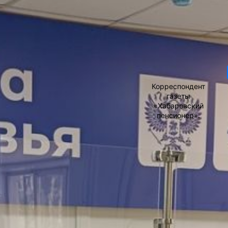
АВТОР
оплатило более 260 тысяч электронных
листков по временной
нетрудоспособности, оформленных
жителям Хабаровского края
и Еврейской автономной области.
Листок нетрудоспособности
оформляется в электронном виде
Ольга
с 2022 года. Цифровой формат
Соколова
обеспечивает выплаты гражданам
Корреспондент
без их обращений и подачи
газеты
документов. Работодатель получает
«Хабаровский
сведения о больничном одновременно
пенсионер».
с его открытием в поликлинике. Если
же речь идет о стационарном лечении,
сведения о нем поступят работодателю
только после выписки пациента
из стационара.
— Сведения о статусе больничного
листа направляется человеку в личный
кабинет на портале госуслуг. Это
удобно, потому что здесь можно
отслеживать сведения об его открытии,
продлении, закрытии и размере
выплаченного пособия, — пояснила