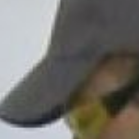
на тренировочную стену, закрепив
раствором.
Задание - сложить из керамической
плитки вечный огонь
Двое из конкурсантов прибыли из
Николаевского
психоневрологического интерната.
Александр Линчук любит работать с
плиткой. Для него положить кафель в
ванной или сделать «фартук» на кухне
не просто работа, а творческий
процесс. Как говорит о нём его
инструктор по труду из
психоневрологического интерната –
Александр работник что надо. Он