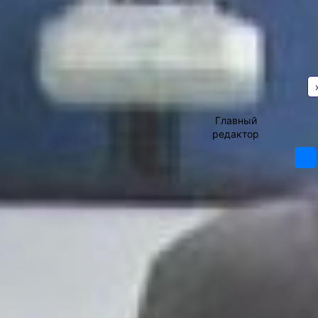
АВТОР
«Абилимпикс-2022»
В Хабаровском крае подвели итоги VII
регионального чемпионата
«Абилимпикс». В нём приняли участие
155 конкурсантов из 49 учебных
заведений края. Студенты, школьники
Владимир
и специалисты, имеющие
Мишин
ограниченные возможности здоровья,
Главный
соревновались по 24 компетенциям на
редактор
11 площадках. На одной из них – в
хабаровском промышленно-
экономическом техникуме – побывал
и наш корреспондент.
абилимпикс
2022
Сложить изображение Вечного огня из
керамической плитки – непростое
дело. Но именно такую задачу решали
участники регионального чемпионата
«Абилимпикс» в компетенции
«Облицовка плиткой». За 4 часа им
нужно было ровно раскроить кафель,
сложить из кусочков обожжённой
глины мозаику, а после перенести её