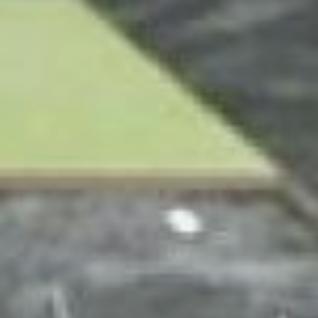
техникумов найти работу по
специальности, говорит Ирина
Ефимчук, заведующая отделом по
производственной деятельности
хабаровского промышленно-
экономического техникума. Ведь
людей с ОВЗ неохотно берут на
производство, в основном, только
чтобы
выполнить квоту
. Но
выпускники этого техникума
трудоустраиваются примерно в 82%
случаев.
— У нас вот даже сегодня во время
чемпионата были работодатели, —
говорит Ефимчук, — посмотрели на
ребят, оставили свои визитки. Ребята с
ОВЗ ведь очень исполнительные и
ответственные работники. У нас в
техникуме учится порядка 400
человек, 80% - с инвалидностью.
Конечно, студенты с сильно
выраженными ментальными
нарушениями после выпуска сидят
дома, но остальные очень даже