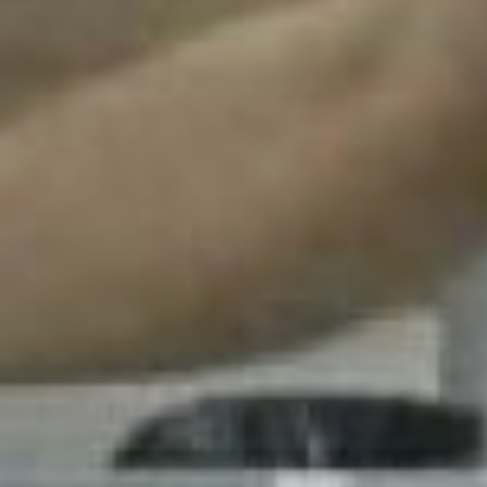
вот себе ставлю цель: я хочу победить,
пойти дальше, взять высоту. Назад
пути нет (улыбается). Кажется, что
работать с кафелем легко – но одно
неосторожное движение, и плитка
лопается. Самое сложно – нарезать
углы. Здесь главное полностью
прочертить плиткорезом линию – если
не довести – кусок отколется.
Ещё одна площадка, где работают
специалисты из ПНИ Николаевска-на-
Амуре и выпускники хабаровского
промышленно-экономического
техникума –«Сухое строительство и
штукатурные работы». Ангелина
Бондарь закончила техникум в
прошлом году. Сегодня победила в
региональном чемпионате, как
специалист.