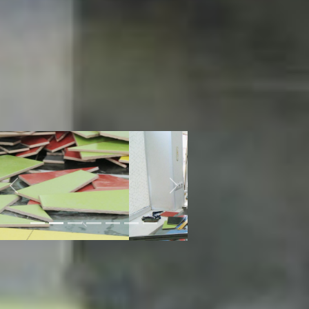
работе штукатуры-маляры часто
применяют бумажный скотч, чтобы
ровно покрасить поверхности
разными оттенками, сделать рисунок,
но здесь конкурсанты должны
работать без него, только по
карандашной разметке. Одному
участнику даже пришлось снизить
баллы за использование этого
девайса.
Previous
Next
Чемпионат профмастерства для
людей с ограниченными
возможностями здоровья
«Абилимпикс» (6+) несомненно
помогает выпускникам колледжей и