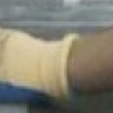
Ангелина Бондарь - победительница
чемпионата Абилимпикс - 2022
— Она очень старательная девочка,
всё делает качественно, доводит до
ума, — говорит Галина Литвинцева,
мастер производственного обучения
хабаровского промышленно-
экономического техникума, эксперт
регионального чемпионата
«Абилимпикс – 2022». — Сегодня у нас
задание: оштукатурить один рабочий
модуль, а на втором сделать разметку
и нанести декоративную шпатлёвку
«Короед». В её составе песочек,
высыхая, она даёт эффект как будто
поеденного жучками дерева. Но чтобы
этот эффект проявился, нужно дать
высохнуть каждому слою, спешить
здесь нельзя. На это даётся 6 часов. В