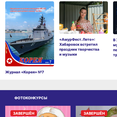
«АмурФест. Лето»:
В
Хабаровск встретил
м
праздник творчества
п
и музыки
т
Журнал «Корея» №7
ФОТОКОНКУРСЫ
ЗАВЕРШЁН
ЗАВЕРШЁН