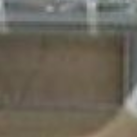
Одноклассниках.
О том, как работать с кафелем,
отлично знает и
Станислав
Кандалинцев
. Неоднократный
победитель чемпионатов
«Абилимпикс», сегодня он эксперт на
площадке и пристально следит за
работой своего ученика.
Станислав Кандалинцев, эксперт
чемпионата Абилимпикс, наблюдает за
работой своего студента
— Я учу их, что человек с
инвалидностью не имеет права
сдаваться, — говорит Станислав. — Я