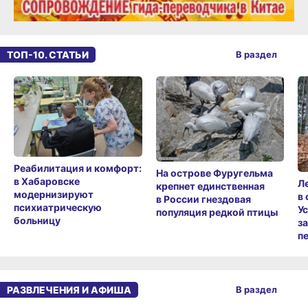
ТОП-10. СТАТЬИ
В раздел
Реабилитация и комфорт:
На острове Фуругельма
в Хабаровске
Л
крепнет единственная
модернизируют
в
в России гнездовая
психиатрическую
У
популяция редкой птицы
больницу
з
п
РАЗВЛЕЧЕНИЯ И АФИША
В раздел