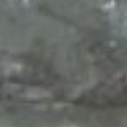
востребованы. Они сначала проходят
производственную практику на
предприятии, а потом идут туда на
работу.
Впервые чемпионат «Абилимпикс»
прошёл в Хабаровском крае в 2016
году. С тех пор количество участников
выросло почти в 7 раз. В этом году
соревнование впервые за два года
пандемии коронавируса проходило в
очном формате. 102 победителя
регионального конкурса отправятся на
национальный чемпионат в Москву.
Мария Полякова Фотографии: Дмитрий
Волков