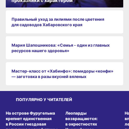
проказники с характером
Правильный уход за лилиями после цветения
для садоводов Хабаровского края
Мария Шапошникова: «Семья - один из главных
ресурсов нашего здоровья»
Мастер-класс от «Хабинфо»: помидоры «конфи»
— заготовка в разы вкусней вяленых
ПОПУЛЯРНО У ЧИТАТЕЛЕЙ
СРЕДА ОБИТАНИЯ
СРЕДА ОБИТАНИЯ
СР
На острове Фуругельма
Леопарды
Н
крепнет единственная
возвращаются:
в
в России гнездовая
в окрестностях
л