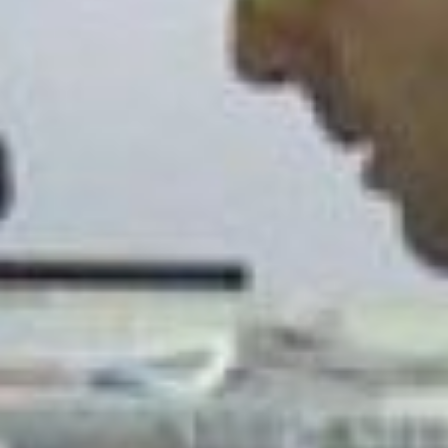
всегда сосредоточен на моменте, не
отвлекается по пустякам, а в
свободное время совершенствует
своё мастерство.
Александр Линчук, участник
чемпионата Абилимпикс-2022,
Николаевск-на-Амуре
— Мне это нравится, — говорит
Александр Линчук, — плитка это прям
моё. Я придумал 58 своих рисунков,
которые можно сделать из
керамической плитки, у меня есть
свой электрический плиткорез, и я
свои работы выставляю в