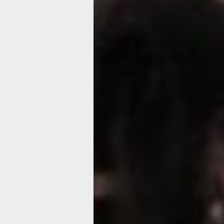
Лариса Ушакова, заместитель дирек
по учебно-воспитательной работе КГ
«Школа № 3» Комсомольска-на-Аму