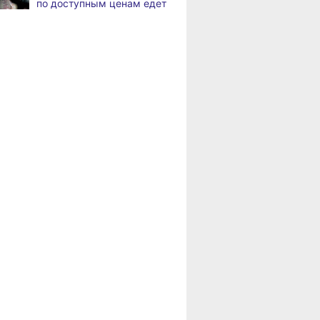
по доступным ценам едет
Жители Хабаровского края
,
в районы Хабаровского
а
вправе получить вычет
края
за спортивные занятия
и сдачу ГТО
Пенсионерам
Хабаровского края
В Хабаровске уровень
,
положена доплата
а
Амура достиг 427
за иждивенцев
сантиметров