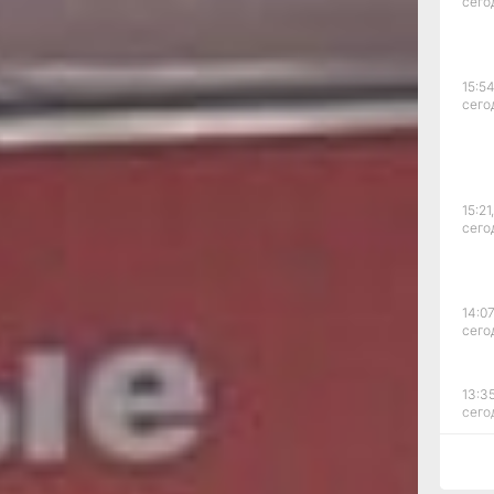
сего
ими
15:54
сего
15:21,
сего
14:07
сего
13:35
сего
12:54
сего