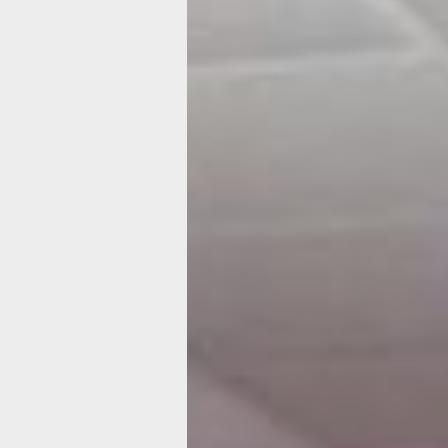
Родительский
форум
в Комсомольс
современные
методы
по воспитани
детей
В Комсомольске-на-Амуре завершил
«Большой родительский форум — 2» 
Мероприятие проходило в Амурском
гуманитарно-педагогическом
государственном университете. Эксп
среди которых психологи, преподава
многодетные родители рассказали
участникам о профилактике употреб
психотропных средств, современны