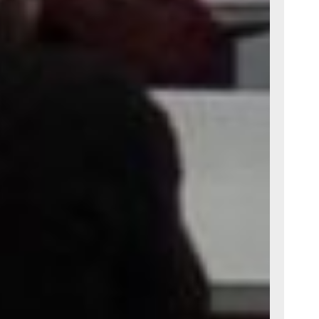
х мастер-
дицинский
. В
вич
тся дети,
пные
е, что во
но
ое, —
ость
оля
осознанно
е 12-13