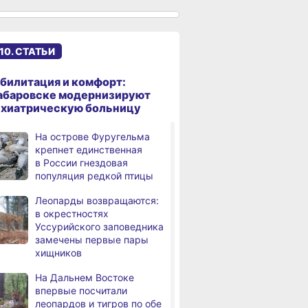
к подъёму воды в Амуре
Суд рассмотрит дело
,
дня
жителя Ульчского района
10. СТАТЬИ
о незаконном хранении
калуги
билитация и комфорт:
В Хабаровском крае
абаровске модернизируют
дня
потушили за сутки 9
ихиатрическую больницу
возгораний
На острове Фуругельма
Горнодобывающая отрасль
,
крепнет единственная
дня
Хабаровского края
в России гнездовая
демонстрирует уверенный
популяция редкой птицы
рост
Леопарды возвращаются:
Аэродром
3,
в окрестностях
дня
в Николаевске‑на‑Амуре
Уссурийского заповедника
прошёл проверку
замечены первые пары
хищников
Магнитные бури,
4,
дня
радиационный фон и пробки
На Дальнем Востоке
в Хабаровске 8 августа
впервые посчитали
леопардов и тигров по обе
Какой сегодня день:
,