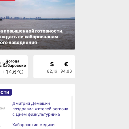
а повышенной готовности,
 ждать ли хабаровчанам
ого наводнения
Погода
$
€
в Хабаровске
+14.6°C
82,16
94,83
ОСТИ
Дмитрий Демешин
,
дня
поздравил жителей региона
с Днём физкультурника
Хабаровские медики
,