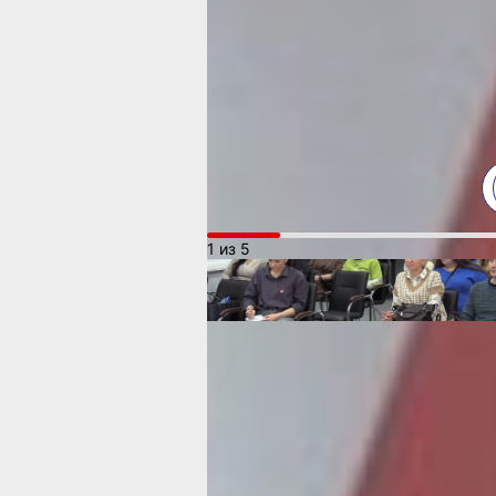
веществ», «Родитель, воспитывающи
с ОВЗ», «Семейный массаж», «Разб
педагогических ситуаций», «Арт-тера
«Мастер-класс для родителей млад
школьников «Как перестать делать з
домашнюю работу», «Мастер-класс 
ребёнок хочет учиться в ВУЗе: совет
по приёмной кампании в 2024 году».
1 из 5
Как рассказали организаторы, выбор
не случаен, и обусловлен потребнос
родителей, с которыми сталкиваются
школьные педагоги.
— Вопросы воспитания современных
стоят очень остро. Многие родители 
не знают, как правильно себя вести 