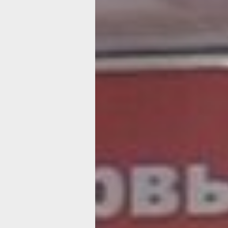
методиках и поделились практическ
советами по воспитанию детей.