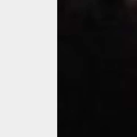
Автором одного из самых популярны
классов стал Павел Кривомазов, ме
психолог КГБУЗ «Наркологический
диспансер» г. Комсомольск-на-Амуре
беседе с родителями Павел Тимофее
рассказал, каким угрозам подвергаю
употребляющие различные психотро
средства, к числу которых относится
и алкоголь. Психолог обратил внимани
многом от родителей зависит, как ра
ребенок осознанно попробует спиртн
учёные установили прямую зависим
между первым употреблением алког
родителями и детьми. Сегодня дети 
пробуют спиртные напитки в возраст
лет.