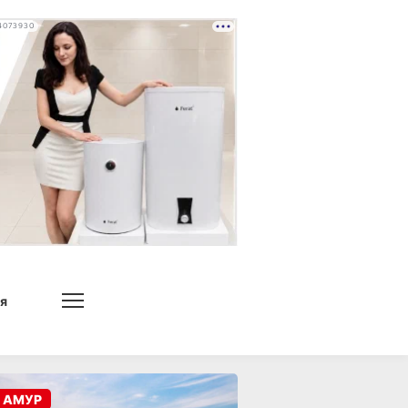
4073930
я
 АМУР