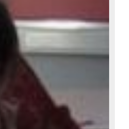
тора
БОУ
ре