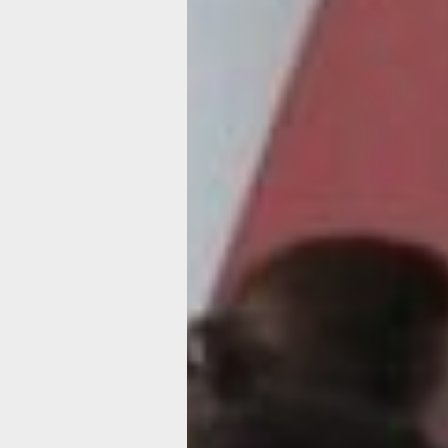
в тех или иных ситуациях. Поэтому 
выступили психологи и преподавател
которые рассказали и показали роди
как именно это делать, — рассказал
Ушакова, заместитель директора по 
воспитательной работе КГБОУ «Школ
Комсомольска-на-Амуре.