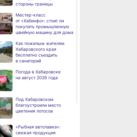
стороны границы
дня
Всемирный день кошек
Мастер-класс
В сёлах Хабаровского края
,
от «Хабинфо»: стоит ли
а
создают новые
покупать промышленную
пространства
швейную машину для дома
Арт‑объекты и спортивные
,
Как пожилым жителям
а
площадки станут частью
Хабаровского края
обновлённого сквера
бесплатно съездить
в Хабаровске
в санаторий
В районе имени Лазо
,
Погода в Хабаровске
а
заканчивают ремонт дороги
на август 2026 года
Переяславка — Аргунское
Тысячи жителей
а
Хабаровского края
Под Хабаровском
переедут в новые квартиры
благоустроили место
в 2026 году
цветения лотосов
Дмитрий Демешин наградил
,
а
лучших представителей
«Рыбная автолавка»:
строительной отрасли
свежая продукция