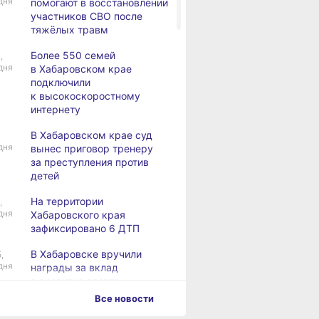
дня
помогают в восстановлении
участников СВО после
тяжёлых травм
Более 550 семей
,
дня
в Хабаровском крае
подключили
к высокоскоростному
интернету
В Хабаровском крае суд
дня
вынес приговор тренеру
за преступления против
детей
На территории
,
дня
Хабаровского края
зафиксировано 6 ДТП
В Хабаровске вручили
,
дня
награды за вклад
в развитие спорта
Все новости
Хабаровск готовится
,
дня