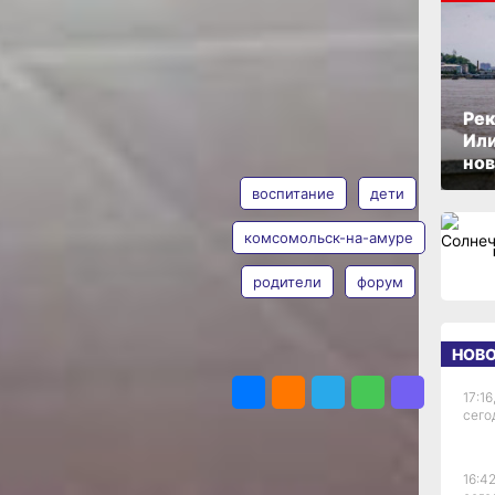
ОПУБЛИКОВАНО
06 марта 2024 г., 15:13
ке:
Рек
Или
АВТОР
ТЕГИ
нов
воспитание
дети
ю
комсомольск-на-амуре
родители
форум
Александр
Альдиев
ся
Фото:
(6+).
НОВ
ПОДЕЛИТЬСЯ
Александр
Альдиев
17:16
ерты,
сего
тели,
ления
16:42
х