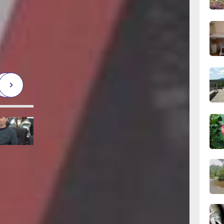
й детей
сего
ор
пия»,
18:28
ших
вчер
а ребёнка
«Мой
ы
18:14
вчер
17:31
вчер
16:51,
вчер
 этих тем
тями
16:09
 детей
вчер
часто
с детьми