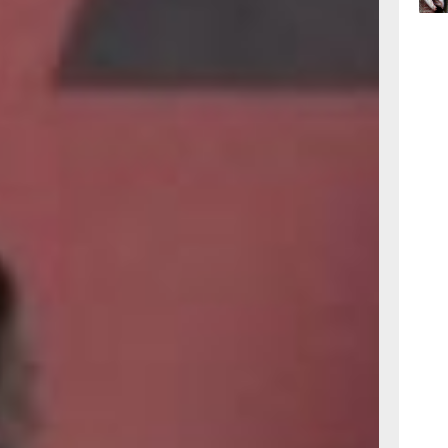
на форуме
15:34
и,
вчер
телям,
а Лариса
учебно-
а № 3»
15:03
вчер