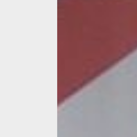
Программа форума включала
образовательные блоки и мастер-кл
«Как стать родителем?», «Блок
для беременных» «Родителю дошкол
«Родителю младшего школьника»,
«Профилактика употребления психо