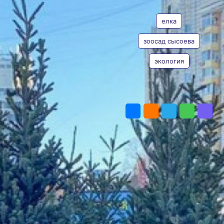
ТЕГИ
от того, что зелёную красавицу
нужно выбрасывать как мусор.
елка
Но теперь те, кто использует
живую ёлку и хотят от неё
зоосад сысоева
избавиться, могут отдать её
на корм животным зоосада
по адресу: село Воронежское-2,
экология
Молодёжная улица, дом номер
18. Там будут очень рады
зелёным витаминам и примут
ПОДЕЛИТЬСЯ
их у всех желающих. Срок
приёма с 16 по 30 января,
с 10:00 до 18:00. Ёлочки можно
сдать либо в руки работникам
зоосада, либо оставить
в специальном контейнере
возле нижнего шлагбаума.
Если по каким-то причинам
ехать до зоосада несподручно,
старые ёлки можно принести
в пункты приёма на улице
Калараша, дом 13 (ТСЖ
«Благо»). Там хвойное
вторсырьё будут принимать