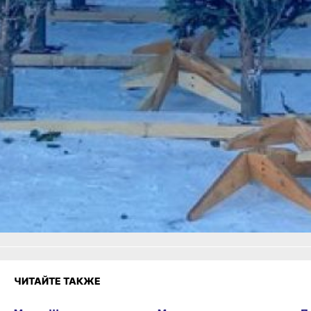
(Амурская, 14). Тут сроки
приёма установлены с 10 по 20
января.
В ТЕМУ:
Как правильно расстаться
с новогодней елкой
в Хабаровске?
Читайте нас в соцсетях:
ВКонтакте
,
Одноклассники,
Телеграм
или
Яндекс.Дзен
и
МАКС
Как вам материал?
Огонь!
Супер
4
Удивило
Грустно
Злость
Разочарование
ЧИТАЙТЕ ТАКЖЕ