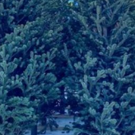
с 14 по 31 января. Только
перед сдачей деревца нужно
обязательно очистить от всего
постороннего. Иначе даже
какая-то одна нитка,
оставленная
по невнимательности на зелёной
ветке, может очень навредить
животному.
В Комсомольске тоже можно
сдать ёлку, начиная с 9 января
в зооцентр «Питон». Время
работы пункта приёма с десяти
утра до восьми вечера. А
в Амурске это доброе дело
можно сделать сразу
по нескольким адресам:
Ботанический сад по улице
Школьной, 11; Детский
экологический центр
«Натуралист» (проспект
Строителей, 35); и —
заповедник «Болоньский»