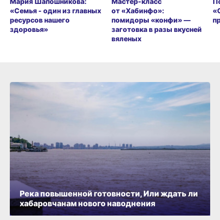
Мария Шапошникова:
Мастер-класс
П
«Семья - один из главных
от «Хабинфо»:
«
ресурсов нашего
помидоры «конфи» —
п
здоровья»
заготовка в разы вкусней
вяленых
Река повышенной готовности, Или ждать ли
хабаровчанам нового наводнения