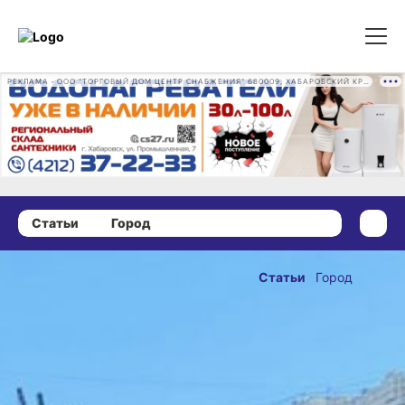
РЕКЛАМА • ООО "ТОРГОВЫЙ ДОМ ЦЕНТР СНАБЖЕНИЯ" 680009, ХАБАРОВСКИЙ КРАЙ, ГОРОД ХАБАРОВСК, ПРОМЫШЛЕННАЯ УЛ., Д. 7 ОГРН 1162724073930
Статьи
Город
09 января 2024 г., 18:44
Куда сдать ёлку
Статьи
Город
после
ОПУБЛИКОВАНО
праздников
09 января 2024 г., 18:44
Фото:
Елена Барабанова
В детстве после Нового года
всегда преследовала грусть