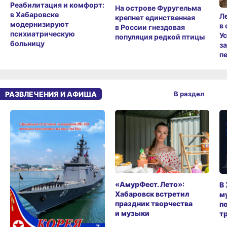
Реабилитация и комфорт:
На острове Фуругельма
в Хабаровске
Л
крепнет единственная
модернизируют
в
в России гнездовая
психиатрическую
У
популяция редкой птицы
больницу
з
п
РАЗВЛЕЧЕНИЯ И АФИША
В раздел
«АмурФест. Лето»:
В
Хабаровск встретил
м
праздник творчества
п
и музыки
т