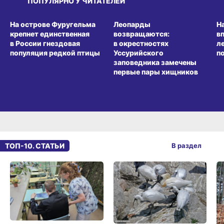
ПОПУЛЯРНО У ЧИТАТЕЛЕЙ
СРЕДА ОБИТАНИЯ
СРЕДА ОБИТАНИЯ
СР
На острове Фуругельма
Леопарды
Н
крепнет единственная
возвращаются:
в
в России гнездовая
в окрестностях
л
популяция редкой птицы
Уссурийского
п
заповедника замечены
первые пары хищников
ТОП-10. СТАТЬИ
В раздел