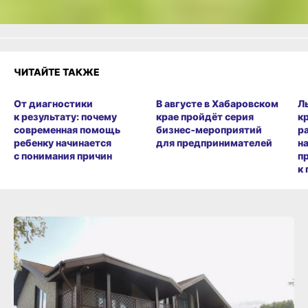
ЧИТАЙТЕ ТАКЖЕ
От диагностики
В августе в Хабаровском
Л
к результату: почему
крае пройдёт серия
к
современная помощь
бизнес‑мероприятий
р
ребенку начинается
для предпринимателей
н
с понимания причин
п
к 