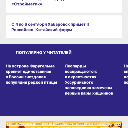
«Стройматик»
С 4 по 6 сентября Хабаровск примет II
Российско‑Китайский форум
ПОПУЛЯРНО У ЧИТАТЕЛЕЙ
СРЕДА ОБИТАНИЯ
СРЕДА ОБИТАНИЯ
СР
На острове Фуругельма
Леопарды
Н
крепнет единственная
возвращаются:
в
в России гнездовая
в окрестностях
л
популяция редкой птицы
Уссурийского
п
заповедника замечены
первые пары хищников
РЕКЛАМА • ИП СТУЧКОВА ДИАНА ВАДИМОВНА ОГРНИП 325253600107053