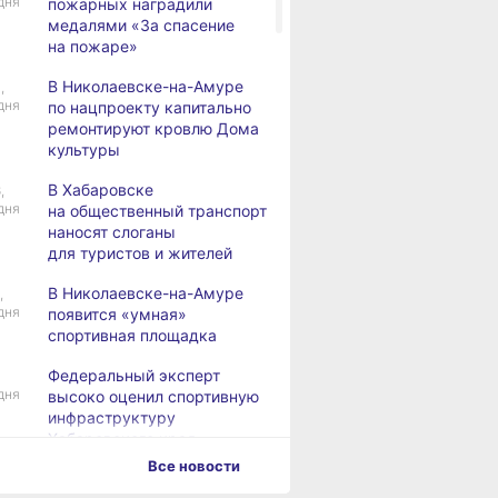
дня
пожарных наградили
медалями «За спасение
на пожаре»
В Николаевске-на-Амуре
,
дня
по нацпроекту капитально
ремонтируют кровлю Дома
культуры
В Хабаровске
,
дня
на общественный транспорт
наносят слоганы
для туристов и жителей
В Николаевске-на-Амуре
,
дня
появится «умная»
спортивная площадка
Федеральный эксперт
дня
высоко оценил спортивную
инфраструктуру
Хабаровского края
Все новости
Дебаркадеры с памятными
,
дня