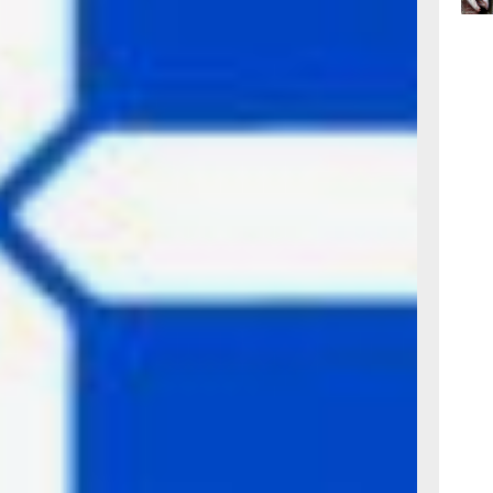
09:47
сего
09:31
сего
08:05
сего
ов
ра
:
прямая