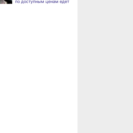
по доступным ценам едет
по документообороту
в районы Хабаровского
и сопровождению продаж
края
«Раскладушки» и «книжки»
,
Пенсионерам
дня
стали чаще выбирать
Хабаровского края
пользователи
положена доплата
за иждивенцев
Магнитные бури,
,
дня
радиационный фон и пробки
в Хабаровске 6 августа
Какой сегодня день:
,
дня
Всемирный день борьбы
за запрещение ядерного
оружия