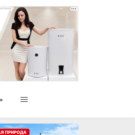
4073930
я
АЯ ПРИРОДА