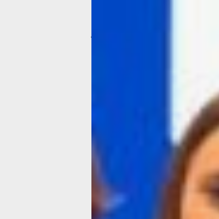
реализация задач по профориентации 
подготовке школьников от 5 до 18 лет
Восемь номинаций — от криптографи
до кибербезопасности — превращаю
теорию в практические компетенции
«ЦИФРА27» — это не соревнование 
галочки, а мост между партой и раб
местом. Именно здесь закладывает
кадровый фундамент научно-техниче
прогресса региона».
Участники фестиваля проверили сво
в номинациях: 3Д-моделирование,
программирование, криптография
и проектная идея Научного клуба «П
Дополнительно были организованы
дистанционные номинации: творчест
в цифре, визуальное программирова
графический дизайн, кибербезопасно