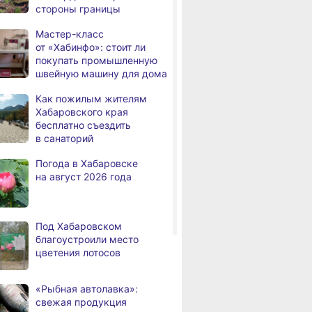
стороны границы
человек
Мастер-класс
В Хабаровске из горящей
,
от «Хабинфо»: стоит ли
дня
квартиры на Чехова
покупать промышленную
эвакуировали 6 человек
швейную машину для дома
В трёх районах
,
Как пожилым жителям
дня
Хабаровского края
Хабаровского края
установился высокий класс
бесплатно съездить
пожарной опасности
в санаторий
В угледобывающем районе
,
Погода в Хабаровске
дня
Хабаровского края
на август 2026 года
модернизировали 4G
Правительство
,
дня
Хабаровского края
Под Хабаровском
возрождает
благоустроили место
Дальневосточную студию
цветения лотосов
кинохроники
В команду крупного
,
«Рыбная автолавка»:
дня
издательского дома
свежая продукция
требуется специалист