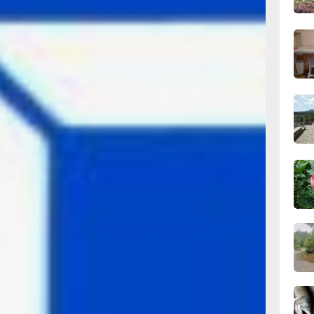
11:43
сего
11:09
сего
10:33
сего
10:10
сего
09:52
сего