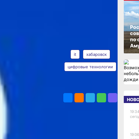
ОПУБЛИКОВАНО
21 мая 2026 г., 09:00
ля
Рос
со
по 
АВТОР
ТЕГИ
Аму
it
хабаровск
аевой
27»
цифровые технологии
450
ск,
Марина
,
Прокопьева
ПОДЕЛИТЬСЯ
Фото:
ов
НОВ
Марина
Прокопьева
овали
19:34
сего
ции
19:06