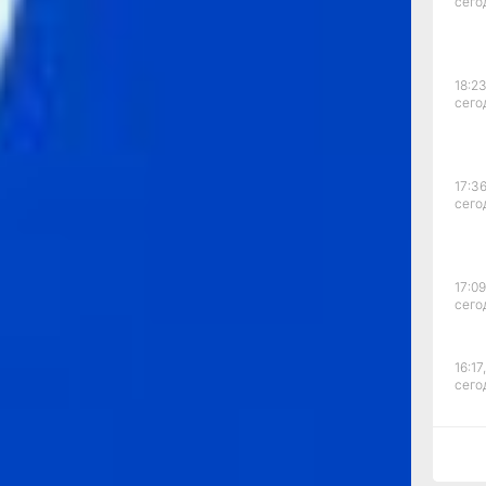
сего
данных
тва»,
ели
18:23
сего
17:36
сего
17:09
сего
16:17,
сего
15:44
сего