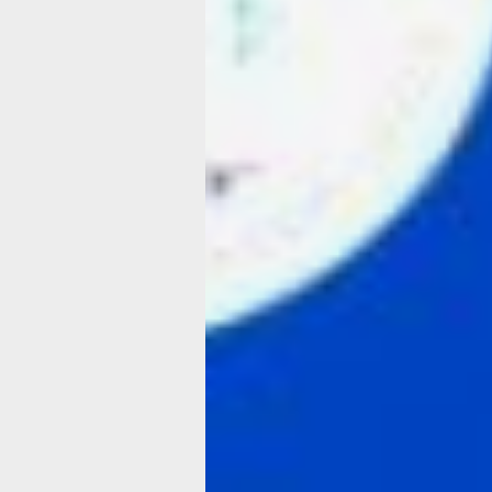
для цифровой трансформации»
национального проекта «Экономика 
и цифровая трансформация государс
а также достижения национальной ц
«Технологическое лидерство».