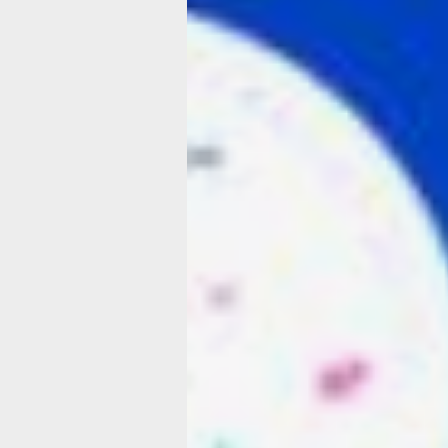
IT-драйв
в Хабаровске:
итоги фестива
«Цифра 27»
Фото:
Марина Прокопьева
Этой весной в Хабаровске прошел кр
Фестиваль IT-компетенций «ЦИФРА 
(12+). Его участниками стали более 
школьников и студентов из г. Хабаров
Комсомольска-на-Амуре, Бикинского
Тугуро-Чумиканского, Ульчского,
Комсмольского, Верхебуреинского,
Хабаровского муниципальных район
и района им. Лазо.
Юные программисты продемонстрир
практические компетенции в сфере
информационной безопасности.
Мероприятие соответствует реализа
федерального проекта «Кадры