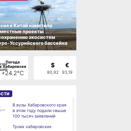
сия и Китай наметили
вместные проекты
сохранению экосистем
ро‑Уссурийского бассейна
Погода
$
€
в Хабаровске
+24.2°C
80,92
93,19
ОСТИ
В вузы Хабаровского края
,
дня
в этом году подали свыше
100 тысяч заявлений
Троих хабаровских
,