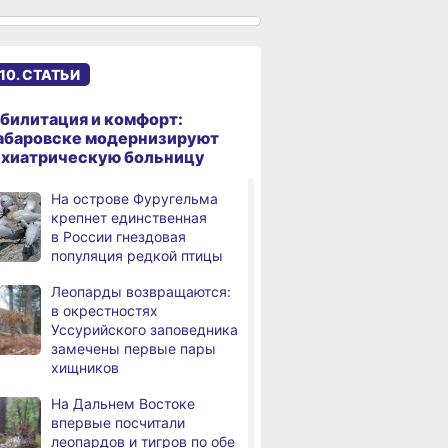
именами начали строить
в Хабаровском крае
Эпидобстановка
,
10. СТАТЬИ
дня
в Хабаровском крае
стабильная
билитация и комфорт:
В Хабаровском крае
,
абаровске модернизируют
дня
высокотехнологичную
ихиатрическую больницу
помощь получили более
12,5 тысячи человек
На острове Фуругельма
крепнет единственная
Уровень Амура
3,
в России гнездовая
дня
у Хабаровска достиг 423
популяция редкой птицы
см, вода продолжает
подниматься
Леопарды возвращаются:
в окрестностях
В администрации
,
Уссурийского заповедника
дня
Хабаровска обсудили
замечены первые пары
использование средств
хищников
туристического налога
на благоустройство
На Дальнем Востоке
впервые посчитали
За сутки в Хабаровском
,
леопардов и тигров по обе
дня
крае в 4 ДТП пострадали 10