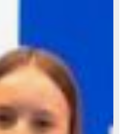
и IT-
.
и
т
.
ради
очим
ся
ского
и силы
ервых».
во
ние,
сть.