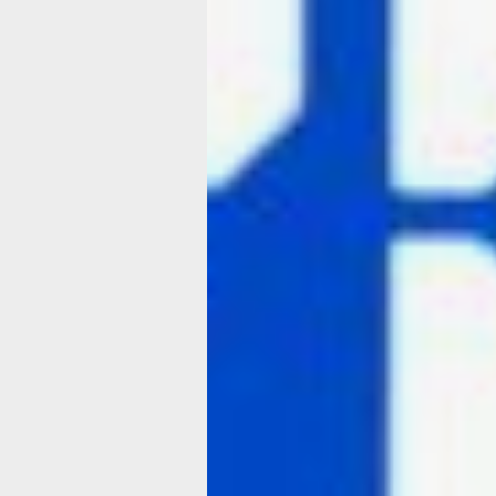
Как рассказала один из организатор
мероприятия старший методист цент
«ТЕХНО-IT-куб» Маргарита Демченко
«
Краевой фестиваль «ЦИФРА27» — 