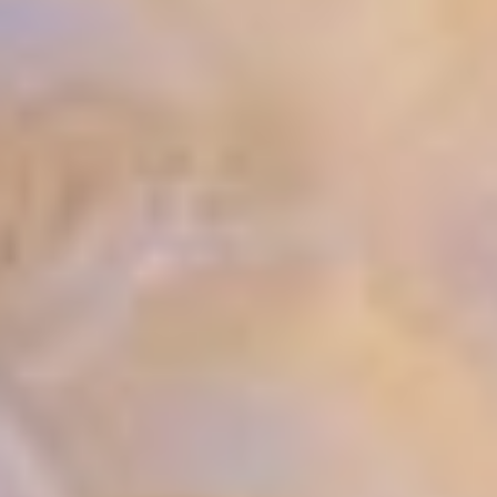
После торжественной
речи началось настоящее
волшебство — мальчишки
и девчонки потянулись
к ограждению, надеясь
дотронуться
до сказочного Дедушки.
Счастливчиками
оказались лишь те, кто
занял позиции в первых
рядах. Но морозить своих
гостей добрый волшебник
не собирался: пожав руки
малышам, через каких-то
30 минут он распахнул