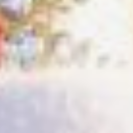
было непросто, но ради
таких мгновений ничего
не жалко».
К десяти часам утра
перрон напоминал
растревоженный улей —
яблоку действительно
негде было упасть.
Сонные ребятишки,
прижавшиеся
к родителям, казалось,
забыли и о зимней стуже,
и о утренней усталости.
Их восторженные
взгляды были неотрывно
прикованы к сказочному
составу.