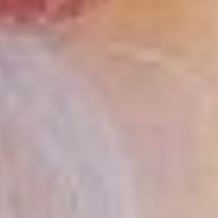
волшебник в сверкающем
одеянии, торжественно
поднимая свой
загадочный посох.