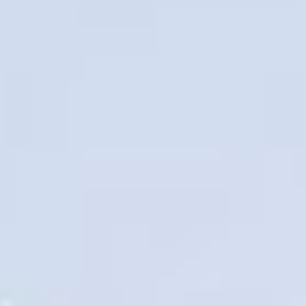
и разноцветными
огоньками на окнах.
Подробности читайте
в материале «Хабинфо».
На перроне, затаив
дыхание, замерли
десятки семей — в их
глазах читалось
нетерпеливое ожидание
встречи с Дедом
Морозом.