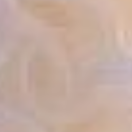
двери своей
передвижной
резиденции.