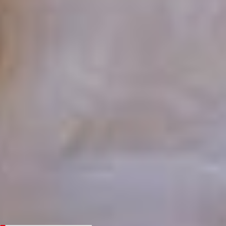
начал из Владивостока,
и за два месяца ему
предстоит преодолеть
более 20 000 километров
через 70 городов страны.
Это уже пятая
экспедиция главного
волшебника, но,
как признаются
организаторы, каждый
год маршрут преподносит
новые сюрпризы. Лишь 11
января, завершив своё
путешествие, Дед Мороз
вернётся в свою вотчину
— в Великий Устюг, чтобы
до следующей зимы
беречь тепло детских
улыбок и надежд
на новое чудо.