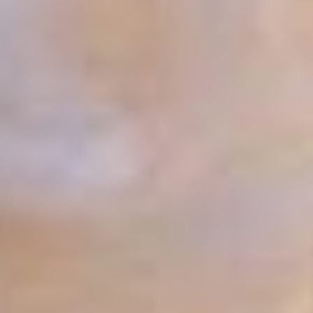
свою сказку. В одном
разместился кукольный
театр с 45‑минутным
представлением
о невероятных
приключениях обитателей
волшебного поезда,
в другом юных гостей
ожидали интерактивные
квесты
с профессиональными
аниматорами. Как позже
признались сотрудники
железной дороги, билеты
на основные мероприятия
разлетелись
с невероятной скоростью
— всего за 15 минут.
«Мы специально заранее
готовились к покупке
билетов, — делилась
мама двоих детей. —
Знали, что спрос будет
огромный. Но ради таких