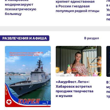
Л
крепнет единственная
модернизируют
в
в России гнездовая
психиатрическую
У
популяция редкой птицы
больницу
з
п
РАЗВЛЕЧЕНИЯ И АФИША
В раздел
«АмурФест. Лето»:
В
Хабаровск встретил
м
праздник творчества
п
и музыки
т