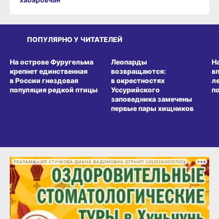
ПОПУЛЯРНО У ЧИТАТЕЛЕЙ
СРЕДА ОБИТАНИЯ
СРЕДА ОБИТАНИЯ
СР
На острове Фуругельма
Леопарды
Н
крепнет единственная
возвращаются:
в
в России гнездовая
в окрестностях
л
популяция редкой птицы
Уссурийского
п
заповедника замечены
первые пары хищников
РЕКЛАМА • ИП СТУЧКОВА ДИАНА ВАДИМОВНА ОГРНИП 325253600107053