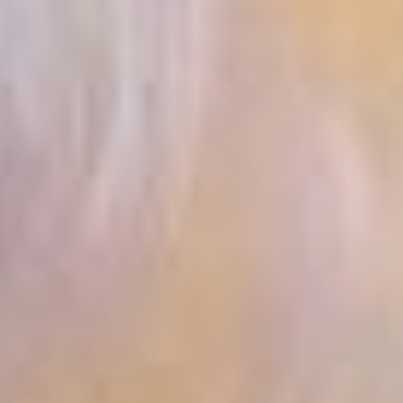
Пока дети заворожено
смотрели на Дедушку,
взрослые устроили
настоящую фотосессию.
«Я своему начальнику
уже три фотографии
и видео отправила, —
смеялась женщина. —
Покажет снимки своим
детям. Вот пытаюсь
через голосовые
сообщения все подробно
описать».