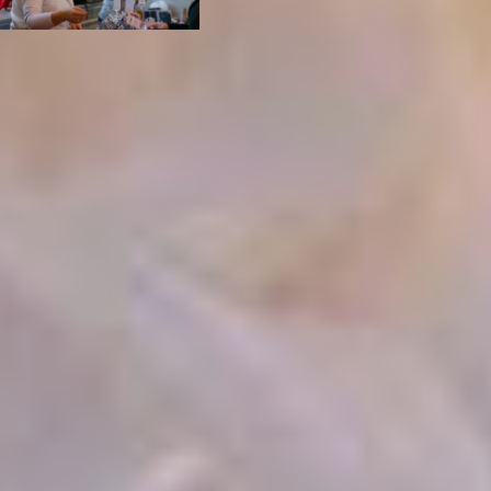
«Мы каждый год
пополняем коллекцию
сувениров от Деда
Мороза, — показывала
набор конфет
хабаровчанка».
Неожиданным
сюрпризом для многих
стала добрая Снежная
королева, приглашавшая
гостей в свою
зеркальную резиденцию.
Внутри вагона
начиналось удивительное
путешествие в ледяное
царство с кривыми
зеркалами и тайнами
зимнего мира. Детям
давали время
на разгадки, а потом они
увидели саму королеву.