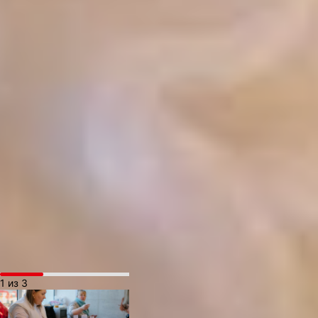
эмоций детей ничего
не жалко».
Для тех, кому не повезло
с билетами, работали
бесплатные площадки. В
уютной лавке
с северными сувенирами
— расписными шарфами,
шапками и варежками,
деревянными игрушками
и значками — царила
особая атмосфера. Были
здесь и леденцы,
и варенье из белых
грибов, и конфеты
с фирменными
наклейками.
1 из 3