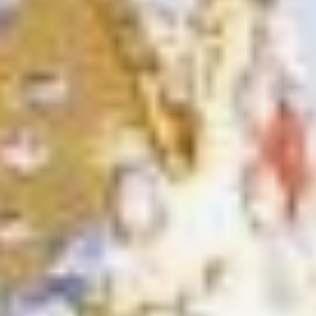
«Мы специально
приехали за два часа
до прибытия поезда,
чтобы занять места
у самого ограждения, —
делилась молодая мама
в белой пушистой шапке,
бережно поправляя
шарфик на маленькой
дочке. — Леночка всю
дорогу не умолкала:
"Мама, а он настоящий? А
его потрогать сможем?".
Объяснить трёхлетнему
ребёнку, почему нужно
терпеливо стоять
на утреннем морозе,