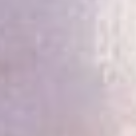
«В прошлом году мы
опоздали всего
на пятнадцать минут,
и сын весь год вспоминал
об этом, — рассказывал
отец семейства,
усаживая малыша
на плечи. — В этот раз
твёрдо решили: хоть
в шесть утра вставать,
но ничего не пропустить».