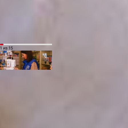
Всё вокруг было
сине‑голубым. А
в завершении встречи
прошла фотосессия
с героиней сказок.
1 из 15
До самого вечера
сказочный состав дарил
хабаровчанам
волшебство, а после
отправился
в Комсомольск‑на‑Амуре,
продолжая своё
путешествие по России. В
этом сезоне свой путь
поезд Деда Мороза‑2025