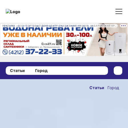
РЕКЛАМА • ООО "ТОРГОВЫЙ ДОМ ЦЕНТР СНАБЖЕНИЯ" 680009, ХАБАРОВСКИЙ КРАЙ, ГОРОД ХАБАРОВСК, ПРОМЫШЛЕННАЯ УЛ., Д. 7 ОГРН 1162724073930
Статьи
Город
21 ноября 2025 г., 17:53
Волшебство
Статьи
Город
на рельсах:
ОПУБЛИКОВАНО
поезд Деда
21 ноября 2025 г., 17:53
Мороза
привез