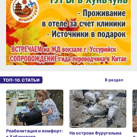
ТОП-10. СТАТЬИ
В раздел
Реабилитация и комфорт:
На острове Фуругельма
в Хабаровске