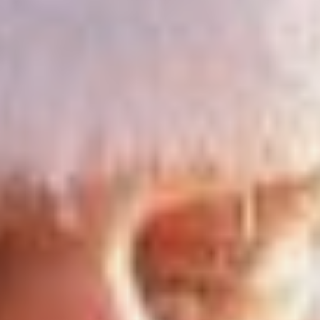
Даже обычные
пассажиры, спешащие
на свои электрички,
замирали на мгновение,
услышав знакомые гудки.
Волшебный поезд пыхтел,
словно живой великан,
а вокруг уже суетились
весёлые помощники.