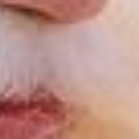
Юркие зайчата —
аниматоры в ярких
шапочках веселили
ребятню, а улыбчивый
Снеговик с красным
носом безостановочно
шутил.
«Смотри, смотри, он
сейчас появится!», —
взволнованно прошептал
мальчуган в синем
пуховике, крепко сжимая
мамину руку.
«Дедушка Мороз,
выходи! Мы тебя ждём!»,
— неслись со всех сторон
детские голоса. И вот —
чудо произошло! На
перроне возник сам