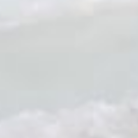
землю. Участие в конкурсе
ледовых скульптур не для
слабаков. Мерзнуть на морозе
сутками напролет, работать с
острыми инструментами и
многотонными ледяными
блоками сложно и даже
опасно. Так вышло, что,
работая над скульптурой, Элен
получила небольшую травму.
Но это не помешало ей
закончить свою композицию.
— Элен делала достаточно
тонкую композицию, там
обломался кусочек льда, попал
на ногу и немножко повредил
ее. Но это бывает практически
на каждом чемпионате. И я в
Турине, в Италии ломал ребро,
и на Аляске выворачивал
колено. Это достаточно
экстремальный вид искусства,
но все равно люди его любят, —
рассказал Сергей Логинов,