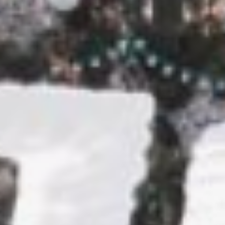
без ледяного камина, который
согреет сердца хабаровчан и
впишется в архитектурный
ансамбль площади Ленина.
– Мы впервые оказались в
Хабаровске, - рассказал
скульптор из Минска Валерий
Борздый.
— У нас зима вообще в этом
году очень теплая, сейчас в
Минске плюс пять, нет снега
вообще. А сюда попадаешь
сразу в нормальную такую
зиму. Может, вы и устаёте от
зимы, а нам так вот на
недельку приехать – здорово,
вообще на все готовенькое:
мороз, солнце, лед!
Элен и ребята
В борьбу вступили десять
команд мастеров, среди
которых шесть - начинающих
скульпторов. Лёд для