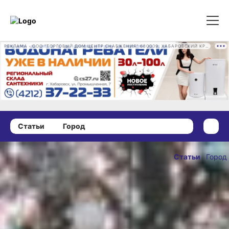
РЕКЛАМА • ООО "ТОРГОВЫЙ ДОМ ЦЕНТР СНАБЖЕНИЯ" 680009, ХАБАРОВСКИЙ КРАЙ, ГОРОД ХАБАРОВСК, ПРОМЫШЛЕННАЯ УЛ., Д. 7 ОГРН 1162724073930
Статьи
Город
28 января 2020 г., 16:00
В Хабаровске
Статьи
Город
завершился
ОПУБЛИКОВАН
международный
28 января 2020 г., 1
конкурс
«Ледовая