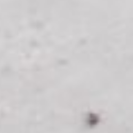
коралловом рифе.
— Он подсмотрел, как кто
работает, какими
инструментами пользуются, и
вот на достаточно нормальный
уровень начал переходить.
Понятно, что ему не хватает
художественного образования,
но он стремится и желает его
получить, — говорит член
конкурсного жюри, один из
организаторов конкурса Игорь
Нарейко.
Напомним, международный
конкурс «Ледовая фантазия»
проводится в Хабаровске раз в
два года. Приз за первое место
- 200 тысяч рублей, второе и
третье - 150 и 100 тысяч
рублей. Команды, занявшие
четвёртое и пятое места,
получили по 50 тысяч. Все
остальные участники – по
десять тысяч рублей. В