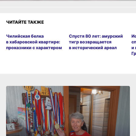
ЧИТАЙТЕ ТАКЖЕ
Чилийская белка
Спустя 80 лет: амурский
И
в хабаровской квартире:
тигр возвращается
с
проказники с характером
в исторический ареал
и
Г