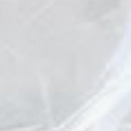
плане город не так явно
читается. Но зато, по-моему,
хорошо получилось пламя,
которое дракон извергает из
пасти, и оно застывает четкими
геометрическими языками.
На этот раз работа не вошла в
тройку победителей, но
принесла хабаровским
мастерам пятое место в
международном конкурсе и
приз 50 тысяч рублей. Кстати,
совсем недавно команда
Евгения Кузнецова и
Владимира Антонова вернулась
из Харбина, где получила
«бронзу» за участие в
аналогичном масштабном
конкурсе ледовых скульптур.
Чуть раньше, в конце декабря,
они в очередной раз стали
победителями городского
конкурса
«Амурский
хрусталь»
.