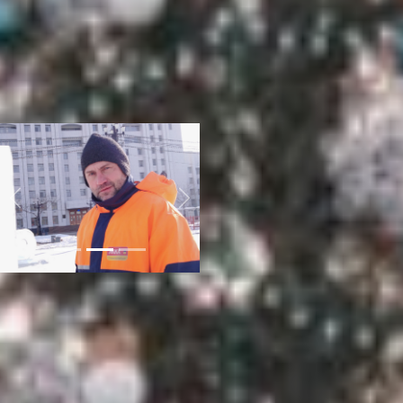
пластовали лёд бензопилами,
другие аккуратно убирали
ледяную крошку стамеской. По
традиции фантазию
скульпторов не ограничивали
какой-либо темой, каждый
творил то, что хотел.
Previous
Next
Команда из Китая, например,
создала композицию «Бог
моря», в которой изобразила
загадочную девушку и
дельфина. А белорусские
мастера Игорь Засимович и
Валерий Борздый решили, что
Хабаровску никак не обойтись