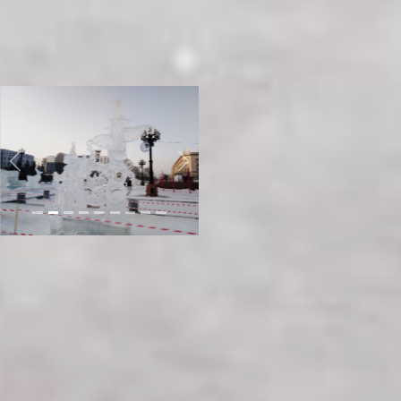
следующий раз
международный конкурс
«Ледовая фантазия» пройдёт в
Хабаровске только в 2022 году.
Мария Полякова Фото автора
Previous
Next
Читайте нас в соцсетях:
ВКонтакте
,
Одноклассники,
Телеграм
или
Яндекс.Дзен
и
МАКС
Как вам материал?
Огонь!
Супер
Удивило
Грустно
Злость
Разочарование