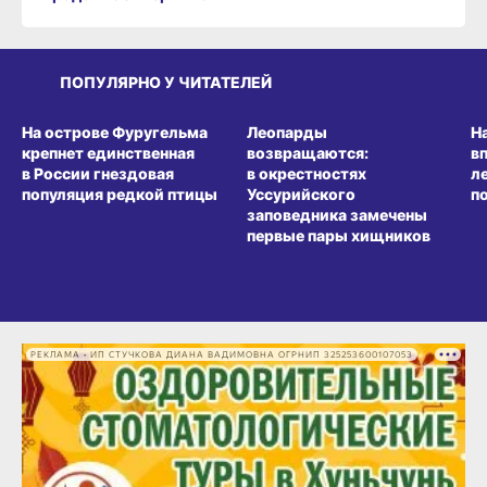
ПОПУЛЯРНО У ЧИТАТЕЛЕЙ
СРЕДА ОБИТАНИЯ
СРЕДА ОБИТАНИЯ
СР
На острове Фуругельма
Леопарды
Н
крепнет единственная
возвращаются:
в
в России гнездовая
в окрестностях
л
популяция редкой птицы
Уссурийского
п
заповедника замечены
первые пары хищников
РЕКЛАМА • ИП СТУЧКОВА ДИАНА ВАДИМОВНА ОГРНИП 325253600107053