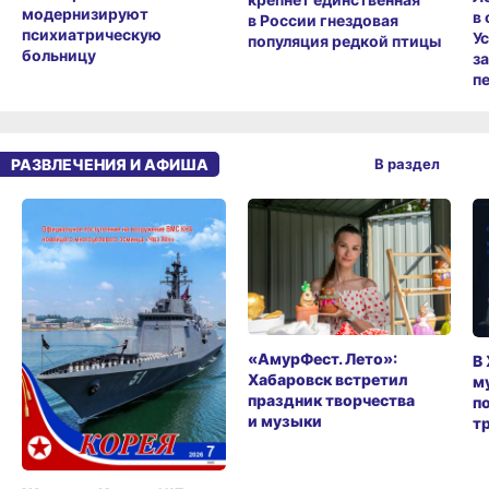
модернизируют
в
в России гнездовая
психиатрическую
У
популяция редкой птицы
больницу
з
п
РАЗВЛЕЧЕНИЯ И АФИША
В раздел
«АмурФест. Лето»:
В
Хабаровск встретил
м
праздник творчества
п
и музыки
т