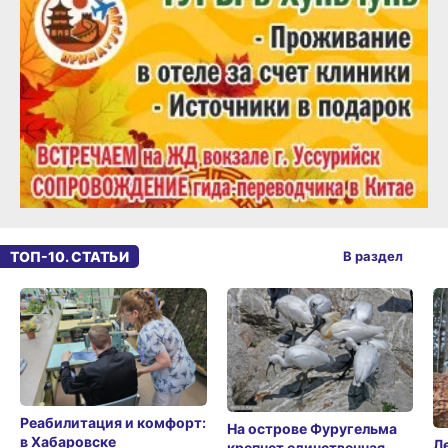
ТОП-10. СТАТЬИ
В раздел
Реабилитация и комфорт:
На острове Фуругельма
в Хабаровске
Л
крепнет единственная