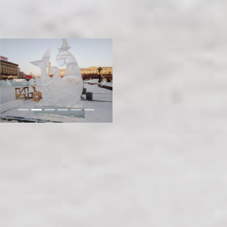
организатор конкурса
«Ледовая фантазия-2020»,
заслуженный художник
Хабаровского края.
Previous
Next
Секрет якутской
«шарошки»
Второе место в конкурсе и
приз в 150 тысяч рублей
получила семейная команда из
Лесозаводска. В прошлом
конкурсе Игорь Омельяненко
поразил воображение зрителей
своей мастерски вырезанной
изо льда золотой рыбкой. В