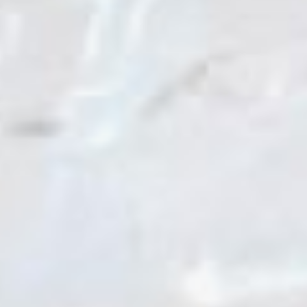
морская тема, здесь есть
электрические скаты - черные,
которые еще называются, по-
моему, черный дьявол, не
помню. В общем, посмотрите
биологические репортажи BBC,
меня впечатлили их рожки
красивые и вообще скаты
очень милые, — резюмировала
Екатерина Власова, участница
международного конкурса
«Ледовая фантазия-2020».
Француженка Элен Брумель
участвует в конкурсе уже в
шестой раз. Художница
предпочитает творить в
одиночестве. В этом году она
решила создать композицию
«Корни», чтобы показать связь
человека с природой. По
задумке автора, женщина-
Луна поит из ладони волка, а её
волосы как бы прорастают в