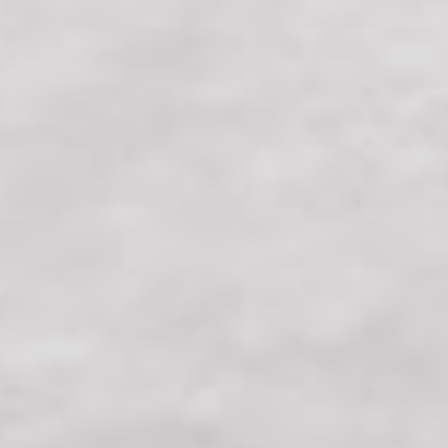
необычный инструмент я
увидел в этом году у якутов.
Такая металлическая, их в
народе называют шарошка.
Сначала оболванивают кусочек
льда, потом на него надевают
эту шарошку, она крутится на
зачистной машинке, и
получается идеальная такая
сфера, просто ледяной шарик.
На создание скульптур
мастерам отвели всего три
дня. Этого времени едва
хватило начинающим
мастерам, которые работали
на площади Ленина бок о бок с
профессионалами. Но они
смогли удивить жюри! Алексей
Гринёв больше 15 лет
участвует в оформлении
ледовых городков. В этом году
он в одиночку вырезал изо
льда корабль в бутылке на