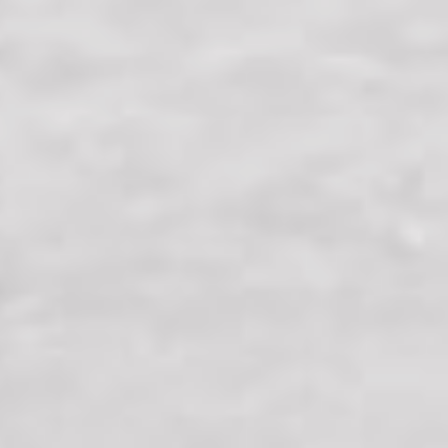
этом году в работе ему
помогала супруга Ольга. В
композиции «Зигзаг удачи»
гигантский орел почти схватил
за хвост маленькую ящерку-
василиску. Точность передачи
деталей и мастерство
обработки льда этого мастера
вызывают у хабаровчан
неизменное восхищение.
Первое место по праву
досталось якутским мастерам.
Отец и сын Аргуновы - Василий
и Анатолий - создали
скульптуру «Узоры Севера».
Приз в 200 тысяч рублей
отправился в Республику Саха
(Якутия).
— Я много на своём веку
повидал разных инструментов,
— говорит Сергей Логинов. —
Многое сам придумывал,
фантазия у художников, к
счастью, неистощима. Самый