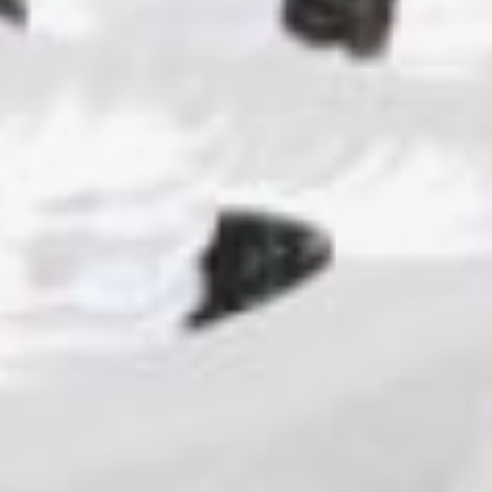
соревнования организаторы
заготовили еще в декабре из
озера у посёлка Берёзовка.
Ледяные глыбы размером два
на два метра в этом году не
порадовали мастеров. Блоки
ломались и трескались, из-за
этого художникам пришлось
потратить немного больше
времени, чем планировали.
— Мы хотели показать, как
сочетается несочетаемое, как
одна форма может перетекать
в другую, — рассказал
участник международного
конкурса «Ледовая фантазия -
2020» Евгений Кузнецов. —
Композиция называлась «Огонь
и пламень», здесь есть
немного мотивов «Игры
престолов». Но из-за того, что
блок треснул в нескольких
местах, вырезанный на заднем