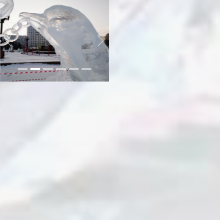
Previous
Next
Дуэт Екатерины Власовой и
Дарьи Дьячковой вновь
показал своё мастерство.
После участия в городском
конкурсе «Амурский
хрусталь», где они заняли
второе место, девушки решили
попробовать силы в
международном состязании.
На суд жюри и хабаровчан
мастера представили
композицию «Сокровища
морей».
— Мы хотели рассказать
историю сокровища морей. Это