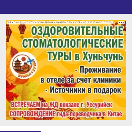
РЕКЛАМА • ИП СТУЧКОВА ДИАНА ВАДИМОВНА ОГРНИП 325253600107053