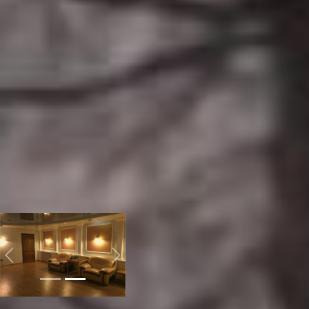
зона под мангал. Все это,
по заверениям
начальника управления
физической культуры и
спорта Александра
Леонова, не
эксплуатируется уже
больше полутора лет.
Откуда такая цифра, так
и осталось «за кадром».
Хотя, как следует из
депутатского
расследования, база во
владении городской
администрации с 2004
года.
Previous
Next
За сорванные планы по