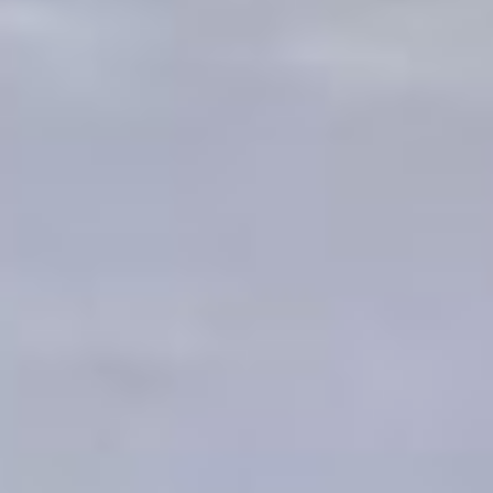
элита спорта! И если бы у
наших спортсменов
появилась возможность
выезжать на свежий
воздух и проводить
восстановительно-банные
мероприятия, было бы
замечательно, — отметил
директор МАУ СШОР
«Хабаровский городской
центр развития бокса»
Николай Егоров.– И о
городе Хабаровске в
спортивных кругах
складывалось бы очень
хорошее впечатление.
Свои планы на
трехэтажный коттедж в
зеленой зоне под
Хабаровском есть и у
«Российского движения
школьников».
Председатель