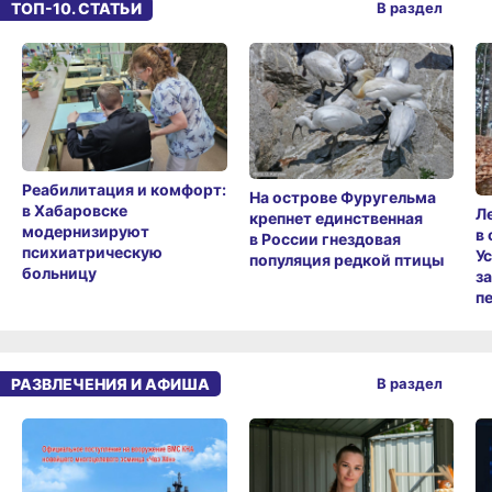
ТОП-10. СТАТЬИ
В раздел
Реабилитация и комфорт:
На острове Фуругельма
в Хабаровске
Л
крепнет единственная
модернизируют
в
в России гнездовая
психиатрическую
У
популяция редкой птицы
больницу
з
п
РАЗВЛЕЧЕНИЯ И АФИША
В раздел