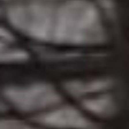
Но почему-то поручение
градоначальника
выполнено не было. База
продолжала простаивать.
Хотя, как следует из
ролика «злого
дальневосточника», там
регулярно появлялись
люди из городской
администрации.
Журналистам, депутатам
и общественникам
показали «спортивное»
сооружение – на первом
этаже джакузи, парная и
заполненный водой 12-
метровый бассейн. На
втором – несколько
спален и стол для
бильярда. Третий этаж –
мансардный, здесь
небольшая комната с
тренажерами. На участке
также имеются баня и