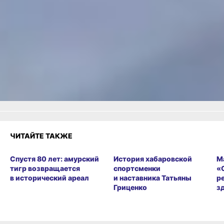
Читайте нас в соцсетях:
ВКонтакте
,
Одноклассники,
Телеграм
или
Яндекс.Дзен
и
МАКС
Как вам материал?
Огонь!
Супер
Удивило
Грустно
Злость
Разочарование
ЧИТАЙТЕ ТАКЖЕ
Спустя 80 лет: амурский
История хабаровской
М
тигр возвращается
спортсменки
«
в исторический ареал
и наставника Татьяны
р
Гриценко
з