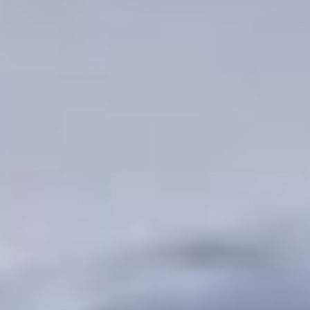
регионального отделения
Александр Воробьев
предложил проводить
там спортивные сборы, а
на территории
расположить настоящий
палаточный городок.
– У нас есть много
мероприятий, и их
уровень резко повысится
за счет выездов. В
основном, они
направлены на молодых
педагогов и школьников
13-17 лет, — отметил
«предводитель»
школьников.
– Закрыть и реализовать
этот объект проще всего.
А можно передать базу
муниципальному
учреждению,
автономному. Чтобы
была возможность