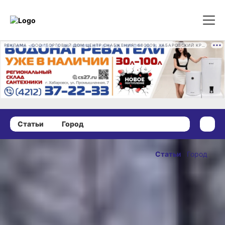
РЕКЛАМА • ООО "ТОРГОВЫЙ ДОМ ЦЕНТР СНАБЖЕНИЯ" 680009, ХАБАРОВСКИЙ КРАЙ, ГОРОД ХАБАРОВСК, ПРОМЫШЛЕННАЯ УЛ., Д. 7 ОГРН 1162724073930
Статьи
Город
06 февраля 2020 г., 15:00
В Хабаровске
Статьи
Город
делят
ОПУБЛИКОВАНО
«Горные
06 февраля 2020 г., 15:00
ключи»
Подозрительный объект