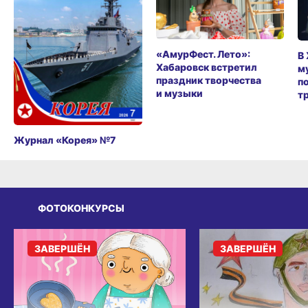
«АмурФест. Лето»:
В
Хабаровск встретил
м
праздник творчества
п
и музыки
т
Журнал «Корея» №7
ФОТОКОНКУРСЫ
ЗАВЕРШЁН
ЗАВЕРШЁН