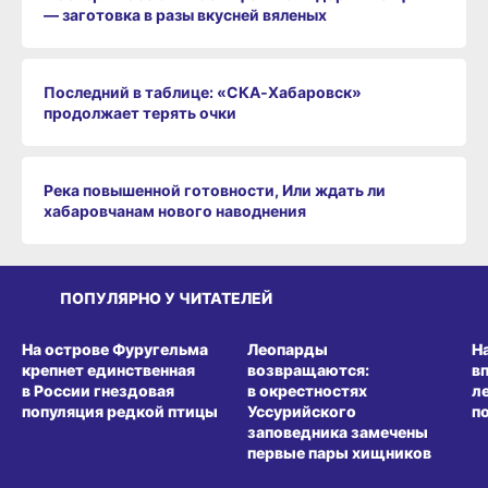
— заготовка в разы вкусней вяленых
Последний в таблице: «СКА‑Хабаровск»
продолжает терять очки
Река повышенной готовности, Или ждать ли
хабаровчанам нового наводнения
ПОПУЛЯРНО У ЧИТАТЕЛЕЙ
СРЕДА ОБИТАНИЯ
СРЕДА ОБИТАНИЯ
СР
На острове Фуругельма
Леопарды
Н
крепнет единственная
возвращаются:
в
в России гнездовая
в окрестностях
л
популяция редкой птицы
Уссурийского
п
заповедника замечены
первые пары хищников