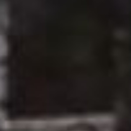
начальника городского
управления по
физической культуре и
спорту. Протекла кровля,
на третьем этаже
образовался грибок и
потребовался ремонт.
Тогда же я дал поручение
сделать так, чтобы
данное учреждение
могло открыть двери для
спортсменов и молодежи,
— рассказал Сергей
Кравчук.
Это палатка для
переодевания детей.