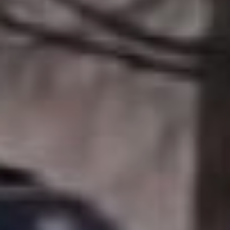
запуску объекта для
посещения сразу же
назначили виноватого. За
неисполнение поручений
Александр Леонов
получил дисциплинарное
взыскание. Для пущей
убедительности мэр
сделал выговор своему
подчиненному
практически в прямом
эфире. Разговор
транслировался в сети
Инстаграм
(ресурс
запрещен в Российской
Федерации)
, а после
пользователям показали
и официальный приказ о
наказании чиновника.
И теперь в городской
администрации в
срочном порядке думают,
что же делать с внезапно
обнаруженной базой