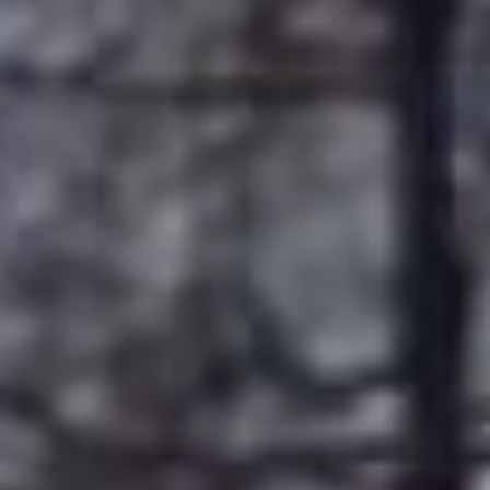
Как удалось выяснить
народным избранникам,
ухоженное трехэтажное
здание расположено на
18-м километре по
владивостокской трассе
и попало в
муниципальную
собственность еще в
2004 году. Якобы, там
планировалась сделать
лыжню, но почему-то не
удалось.
Спортсмены на
территории базы не
появляются. Но на ее
содержание регулярно
выделяются миллионы из
городского бюджета: в
прошлом году – около 6,5
млн рублей, в этом –
почти семь миллионов.
лыжная база горные