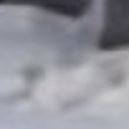
сооружению придать
статус автономного
муниципального
учреждения, чтобы
здание можно было
использовать и по
профилю, и сдавать
помещения в аренду.
Представители
спортивных федераций
рассказали, что в такой
базе давно есть
потребность, так как
после соревнований
участникам требуется
реабилитация. Сегодня
для этого спортсмены
вынуждены искать
различные варианты.
— На протяжении десяти
дней в Хабаровске
проходили сборы
юниорской команды
России по боксу. Это