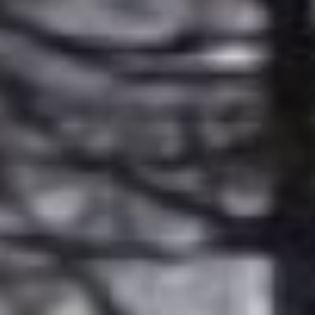
ключами» рассказал на
своем ютьюб-канале один
из депутатов гордумы
Александр Каян,
известный в сети как
«злой дальневосточник».
– Долгое время из
бюджета города
выделяли деньги на
лыжню, но для лыжников
там нет ничего, – ­говорит
в своем видеоролике
парламентарий. –
Основные траты это
закупка ГСМ и в 2018
году там ремонтировали
кровлю.