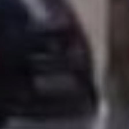
отдыха. Предложить свои
варианты по
использованию здания
попросили общественные
организации, спортивные
федерации. Желающих
получить объект в свое
владение нашлось
немало – от
«Всероссийского
движения школьников»
до совета ветеранов и
борцов дзюдо. Планы на
объект озвучили на
специальном совещании.
лыжная база горные
ключи хабаровск
Так, по мнению
директора департамента
муниципальной
собственности Вячеслава
Чукавина, разумнее
всего данному