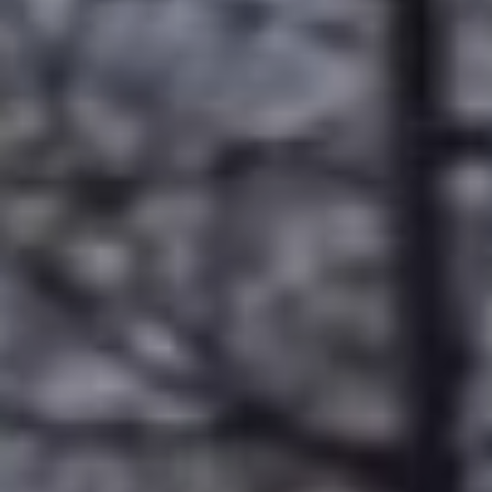
база горные ключи
хабаровск
История с
муниципальной
горнолыжной базой
«Горные ключи» началась
пару недель назад, когда
депутаты, анализируя
городской бюджет,
обнаружили, что на
балансе казны стоит
некий дом отдыха.
Выписка из бюджета
города, которую
обнародовал на своем
видео-канале
хабаровский депутат