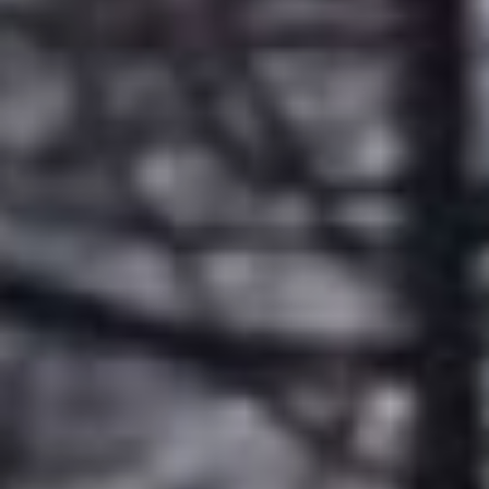
ключи хабаровск
На поверку горнолыжная
база оказалась
трехэтажным коттеджем
с несколькими
комнатами отдыха, баней,
джакузи, бассейном,
огромной прогулочной
площадкой и 12-
метровым бассейном,
беседкой с мангалом.
Такое открытие побудило
депутатов направить
обращение в
правоохранительные и
надзорные органы для
того, чтобы они дали свою
оценку действиям
чиновников. Любопытно,
что когда депутаты
хотели попасть на объект,
охрана народных
избранников не пустила.
Историю с «Горными