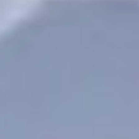
зарабатывать,
осуществляя как
основную деятельность,
так и обслуживать
спортивные, молодежные
и ветеранские
организации, —
подытожил заместитель
мэра Хабаровска по
связям с
общественностью и СМИ
Денис Митрофанов.
Пока судьба базы отдыха
остается под вопросом.
Депутаты, по словам
председателя
городской
думы
Сидорова,
проверяют информацию
ещё по нескольким
подобным объектам,
которые используются не
по назначению.
Фото из сети Интернет