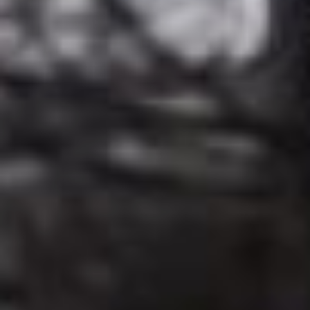
А это действующая
лыжная база на
Воронеже для
хабаровских детей-
спортсменов.
После того как ролик
появился в сети
Интернет, а по местным
телеканалам прошли
сюжеты о «неожиданно
обнаруженной» базе
отдыха, мэр Хабаровска
Сергей Кравчук лично
провел экскурсию для
народных избранников по
объекту,
продемонстрировал
бассейн, бильярд,
камины и прояснил
ситуацию.
лыжная база
горные ключи хабаровск
— Об этом месте я сам
узнал прошлым летом от