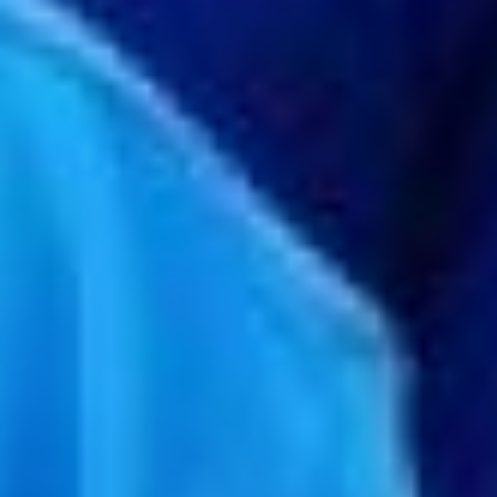
волонтерства
Хабаровский край
традиционно был на
первых позициях в
стране, поэтому тема для
нас это очень близка. Как
сказал в беседе с
корреспондентом
Habinfo.ru заместитель
генерального директора
по патриотическому
воспитанию «Краевого
центра молодёжных
инициатив» Николай
Рожков, добровольчество
необходимо прописать
среди дополнений в
Конституцию, и дело тут
даже не в
законодательстве.
Как отметил Николай,
добровольчество в
России существовало
всегда. Просто самого