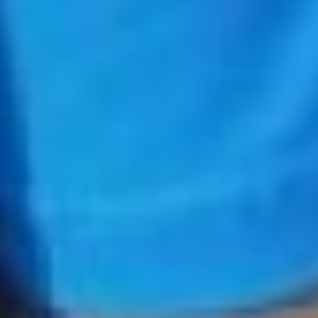
политики
Что касается
предложения Юлии
Оглобиной о
государственной
молодёжной политике, то
его Николай Рожков
также поддержал. Он
отметил, что это, на
самом деле, очень
глобальный вопрос, за
который давно пора было
взяться. В России есть
много примеров, ещё со
времён Советского
Союза. Такая практика
очень важна, ведь во
многим странах мира,
такое понятие, как
молодёжная политика
отсутствовала и
отсутствует в принципе.
Главная проблема, по