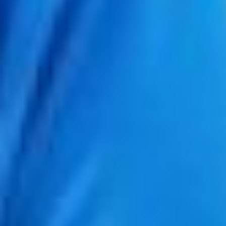
общества в целом. Это,
прежде всего,
гражданская инициатива.
Внесение в Конституцию
самого понятийного ряда
добровольчества я
поддерживаю. Если брать
людей, живущих в нашем
государстве, мы всегда
были добровольцами.
Правительство сейчас
делает всё, чтобы
добровольчество
развивалось, своё место
в Конституции оно
заслужило, — сказал
Николай Рожков.
Сами термины, как
добровольчество и
волонтёрство в России
начали активно
продвигаться в 2014-м
году, аккурат перед
сочинской Олимпиадой.