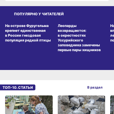
ПОПУЛЯРНО У ЧИТАТЕЛЕЙ
СРЕДА ОБИТАНИЯ
СРЕДА ОБИТАНИЯ
СР
На острове Фуругельма
Леопарды
Н
крепнет единственная
возвращаются:
в
в России гнездовая
в окрестностях
л
популяция редкой птицы
Уссурийского
п
заповедника замечены
первые пары хищников
ТОП-10. СТАТЬИ
В раздел