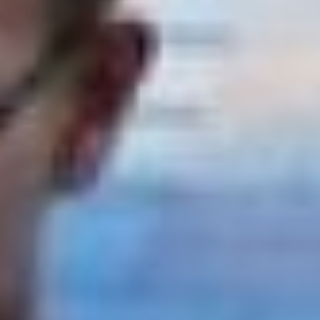
Тему подхватила другой
член инициативной
группы — Юлия Оглобина.
Она попросила при
внесении изменений
отметить в Конституции
понятие молодёжной
политики. Председатель
«Российского союза
молодёжи» сказала, что
сейчас в России
насчитывается 37
миллионов молодых
людей в возрасте от 14 до
35 лет, а это почти
четверть страны, но,
вместе с тем, в
Конституции нет ни
одного упоминания о
молодёжи и молодёжной
политике. И это является
одной из главных причин
того, что процесс