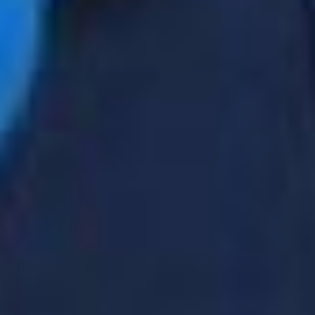
верно понимает и видит,
что акцент надо делать
сейчас на молодёжь,
ведь за ней будущее.
Если будут грамотно
сформированы
паритетные направления
молодёжной политики, то
это позитивно скажется
на государстве в целом.
Акцент на
добровольчестве и
государственной
молодёжной политике —
это правильное
направление. Есть
ключевые моменты,
которые мы должны
понимать, и их очень не
хватает в Конституции
принятой при Борисе
Николаевиче Ельцине.
Молодёжная политика —