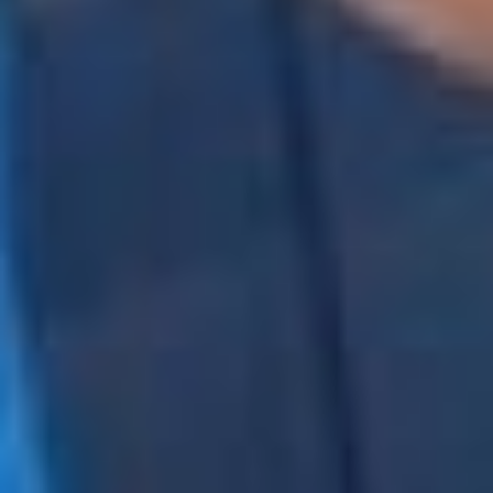
дальше — комсомол и
последующая партийная
линия. Сейчас же мы
имеет множество
разрозненных
организаций, которые…
работают, — отметил
Николай Рожков.
Да, сегодня существует
орган, который курирует
направление
государственной
молодёжной политики —
это «Росмолодёжь». Но
оно не решает проблемы
регионов. Фактически, в
субъекты страны сами
определяют
принадлежность данного
управления к тому или
иному органу
исполнительной власти.
Вот и получается, что
везде молодёжная