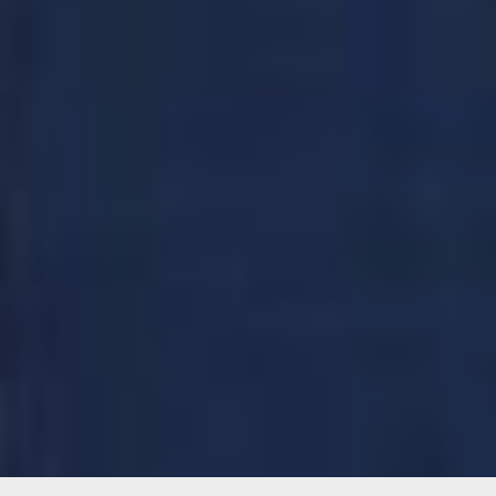
это стратегический
аспект любого
государства. Молодёжь
— это и демография, и
будущие кадры, и
учёные, и армия — это
основа страны. Это, в
конце концов, будущие
налогоплательщики, —
подытожил Рожков.
Фото Руслана
Верхотурова
Читайте нас в соцсетях:
ВКонтакте
,
Одноклассники,
Телеграм
или
Яндекс.Дзен
и
МАКС
Как вам материал?
Огонь!
Супер
Удивило
Грустно
Злость
Разочарование