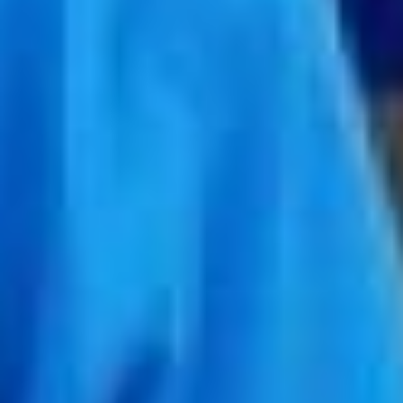
термина или понятивного
ряда не было, как
такового. Были
школьники, которые
ходили в гости к
ветеранам; «тимуровцы»,
помогающие пожилым
или немощным людям.
Можно даже назвать
стремление помогать
другим в сложной
ситуации, как часть
национального
самосознания. Поэтому
инициатива Ольги
Амельченковой и важна.
развитие молодежной
политики
— Добровольчество, на
самом деле, это
уникальный инструмент,
который способствует
развитие государства и