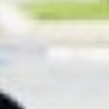
волонтёрство в России
получало новое развитие,
активисты сталкивались
со стеной непонимания.
Сегодня многое
изменилось —
добровольчество сейчас
стало нормой жизни для
многих жителей нашей
страны.
— Добровольчество
сегодня объединяет
огромное количество
людей разных конфессий,
национальностей,
политических взглядов,
разных возрастов. У нас,
кстати, в движении
самому взрослому
волонтёру Победы 96 лет
– это участница Великой
Отечественной воны. Вот
вам и связь поколений, —