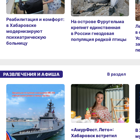
Реабилитация и комфорт:
На острове Фуругельма
в Хабаровске
Л
крепнет единственная
модернизируют
в
в России гнездовая
психиатрическую
У
популяция редкой птицы
больницу
з
п
РАЗВЛЕЧЕНИЯ И АФИША
В раздел
«АмурФест. Лето»:
В
Хабаровск встретил
м