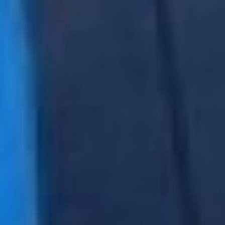
политика не курируется в
одном ключе.
— В связи с тем, что
происходит ротация по
социальному сектору,
возникает ряд проблем в
реализации
определённых проектов.
К сожалению, на
федеральном уровне не
существует чёткого
закрепления
государственной
молодёжной политики на
местах, — говорит
Рожков.
Яркий пример,
иллюстрирующий данную
проблему — это
Хабаровский край. В
нашем регионе
молодёжная политика —
это одно из старейших