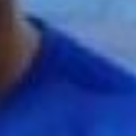
формирования
соответствующего
законодательства носит
противоречивый
характер.
— У нас федерального
закона нет. 78 субъектов
имеют свои базовые
законы. Более тысячи
нормативно-правовых
актов принято разного
уровня, где есть
упоминание молодёжной
политики. От лица
молодёжных
общественных
объединений страны мы
предлагаем закрепить в
Конституции то, что
молодёжная политика
является предметом
совместного ведения
Российской Федерации и
её субъектов, — сказала