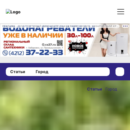
РЕКЛАМА • ООО "ТОРГОВЫЙ ДОМ ЦЕНТР СНАБЖЕНИЯ" 680009, ХАБАРОВСКИЙ КРАЙ, ГОРОД ХАБАРОВСК, ПРОМЫШЛЕННАЯ УЛ., Д. 7 ОГРН 1162724073930
Статьи
Город
19 февраля 2020 г., 23:08
То, о чём
Статьи
Город
забыли в 90-
ОПУБЛИКОВАНО
е: молодёжь
19 февраля 2020 г., 23:08
и
Конституция