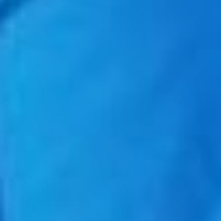
Есть соответствующие
регламенты,
федеральный и краевой
законы о
добровольческой
деятельности,
муниципальные
законодательные акты. У
нас работает сейчас
краевой волонтёрский
центр, он аккумулирует
деятельность по 13
направлениям из 15,
федерального значения.
Действуют «волонтёрские
книжки», «социальные
карты волонтёра». Все
условия созданы, —
отметил собеседник.
развитие молодежной
политики
Закрепление
молодёжной