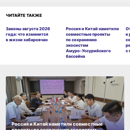
ЧИТАЙТЕ ТАКЖЕ
Законы августа 2026
Россия и Китай наметили
О
года: что изменится
совместные проекты
к
в жизни хабаровчан
по сохранению
с
экосистем
р
Амуро‑Уссурийского
с
бассейна
Россия и Китай наметили совместные
проекты по сохранению экосистем