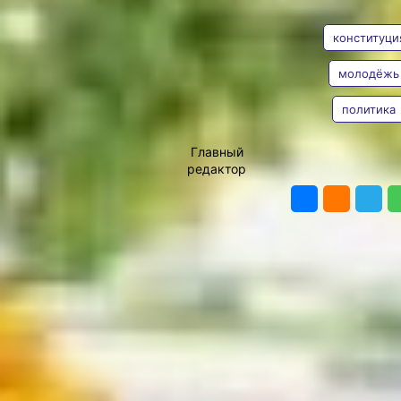
АВТОР
ТЕГИ
Добровольчество и
молодёжная политика —
конституци
это две вещи, которые
существуют в России
молодёжь
очень долго, однако
отдельное внимание на
политика
них начали обращать не
Владимир
так уж и давно.
Мишин
Получается, что понятие
Главный
есть, а отдельного
редактор
ПОДЕЛИТЬ
закрепления на высшем
уровне нет. Об этом
сказали президенту
России Владимиру
Путину члены рабочей
группы по подготовке
предложений о
внесении
поправок
в Конституцию
председатель
центрального штаба
всероссийского
общественного движения
«Волонтёры Победы»