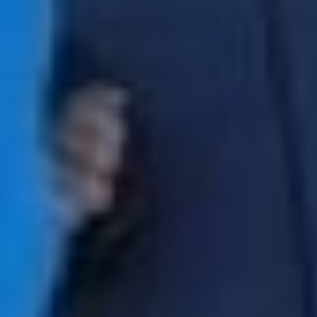
направлений, оно
существует 27 лет. И за
все эти годы она была «в
комплекте» с многими
органами исполнительной
власти — с
министерством
образования,
министерством спорта, и
как самостоятельный
орган. Сейчас
направление курирует
главное управление
внутренней политики
Хабаровского края.
— Поэтому предложение
о закреплении
молодёжной политики,
как самостоятельного
направления,
собственной структуры
или отрасли, в рамках
исполнительной власти —
верное. Президент очень