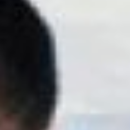
сказала Амельченкова.
По её словам,
волонтёрство сейчас —
это во многом центр
консолидации нашего
общества. В связи с этим
Ольга предложила
закрепить в 114-й статье
Конституции пункт о
дополнительных
полномочиях
Правительства
Российской Федерации о
мерах поддержки именно
по добровольческой
деятельности. Но мнению
Амельченковой, такая
мера поможет системно
оказывать
государственную
поддержку волонтёрам.
Президент с данным
предложением
согласился.