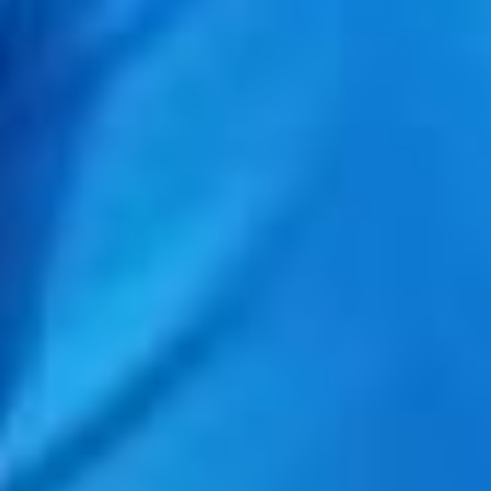
Но в Хабаровском крае,
как признался
собеседник, всё
зародилось на год
раньше — «помогло»
наводнение. После него в
регионе и пошло развитие
крупных
добровольческих
организаций. Вторым
«пиком» можно считать
2015-й год, когда
Хабаровск принимал
Чемпионат мира по
хоккею с мячом.
— На сегодняшний день,
что касается
добровольческой
деятельности, я с
уверенностью могу
сказать, что
законодательно мы
полностью обеспечены.