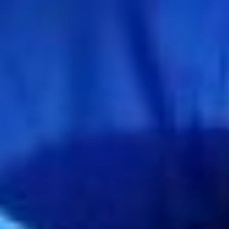
в своём обращении к
президенту Юлия
Оглобина.
Она убеждена, что
России такое решение
сейчас просто
необходимо.
Скоординированная
молодёжная политика
должна быть нацелена на
выявление потенциала
молодёжи, на её
поддержку начиная со
школьного возраста и до
процесса
профессионального
становления, периода
профессионального
становления.
развитие
молодежной политики
Необходимые
изменения
По направлениям