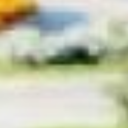
Ольга Амельченкова и
председатель
Общероссийской
молодежной
общественной
организации «Российский
союз сельской
молодёжи» Юлия
Оглобина. Они попросили
обратить на это внимание
при внесении поправок в
основной закон
государства.
развитие
молодежной политики
Не прошли мимо
Как отметила Ольга
Амельченкова, в 90-е
годы, когда писалась
ныне действующая
Конституция, никто не
даже не думал на тему
добровольчества. Оно и
понятно — времена были
не те. Во многом, когда