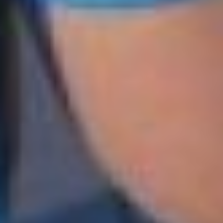
мнению Рожкова, сейчас
кроется в том, что
трансформация в стране
произошла, а вместе с
ней пропала
идеологическая
составляющая, которая
должна связывать
молодёжь. Сейчас в
России существует ряд
молодёжных организаций
различной
направленности и
крупности, каждая из
которых тянет одеяло на
себя, а так, как считает
Николай, быть не должно.
Необходима целостность.
— В Советском Союзе у
детей было понимание,
что сначала ты
становишься
октябрёнком, потом тебя
принимают в пионеры,