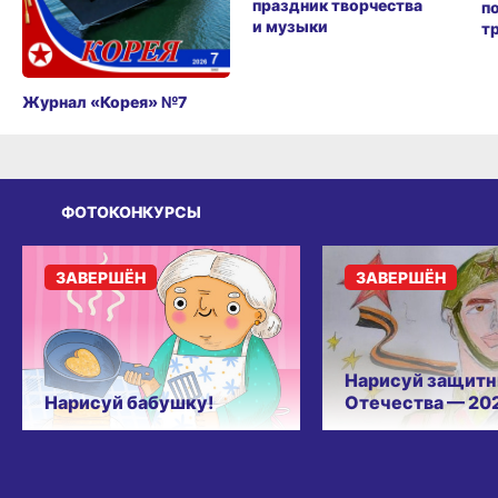
праздник творчества
п
и музыки
т
Журнал «Корея» №7
ФОТОКОНКУРСЫ
ЗАВЕРШЁН
ЗАВЕРШЁН
Нарисуй защитн
Нарисуй бабушку!
Отечества — 20