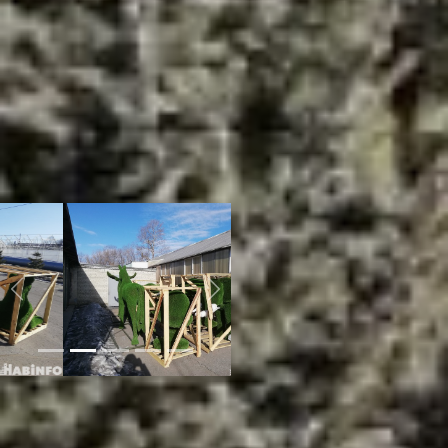
Долгое время там
планировалась реконструкция,
поэтому мы её не украшали. А в
этом году решили хотя бы
немного ее облагородить.
Планируем поставить там львов
и вазоны с цветами, –
рассказала нам мастер
тепличного хозяйства
«Горзеленстроя» Нелли
Иванова.
горзеленстрой сайт
Previous
Next
Кстати, пару лет назад
хабаровские цветоводы
пытались создать такие
композиции из живых растений,