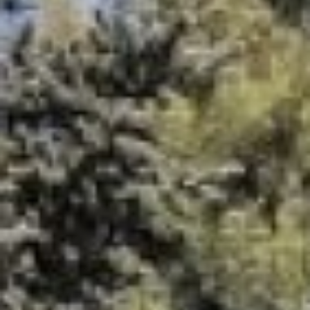
лучше – основание
забетонировать. Чтобы уж
наверняка не сбежали
декоративные животные в чей-
нибудь сад или двор.
Необычную идею по
ландшафтному оформлению
хабаровские озеленители
подсмотрели несколько лет
назад в Сочи, в Олимпийском
парке, а потом предложили
местным чиновникам. Первая
пробная пятёрка зверей
появилась в прошлом году, а в
нынешнем феврале в Хабаровск
доставили еще 14 травянистых
собратьев – пара медведей,
лось, олени, кони, слоны,
несколько львов и ослик из
популярного мультфильма о
Шреке, а также несколько
грибов.
Но все же, от греха подальше
фигуры решили установить