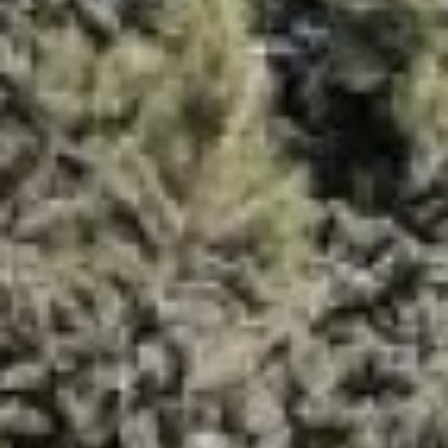
только в самом центре
Хабаровска на Амурском и
Уссурийском бульварах, в
свободном доступе. Рядом с
ними проложат декоративные
дорожки, выложат композиции
из камней, мелких хвойников,
можжевельников и цветов.
Планируется создать шесть
таких мест.
Трава, из которой сделаны
звери, точно такая же, какой
застилают футбольные поля,
поэтому она очень стойкая, не
выцветает, не боится палящего
солнца, влаги, ветров и морозов.
А на ощупь напоминает
натуральную. Поэтому, если
хабаровчане фигуры не
испортят, звери пропишутся в
городе на постоянной основе.
– В этом году хотим попробовать
выйти и на площадь Блюхера.