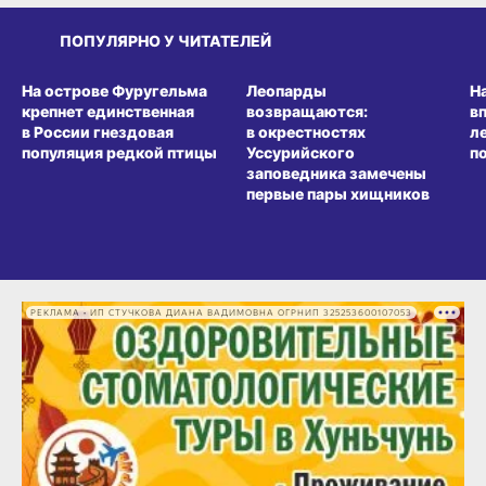
ПОПУЛЯРНО У ЧИТАТЕЛЕЙ
СРЕДА ОБИТАНИЯ
СРЕДА ОБИТАНИЯ
СР
На острове Фуругельма
Леопарды
Н
крепнет единственная
возвращаются:
в
в России гнездовая
в окрестностях
л
популяция редкой птицы
Уссурийского
п
заповедника замечены
первые пары хищников
РЕКЛАМА • ИП СТУЧКОВА ДИАНА ВАДИМОВНА ОГРНИП 325253600107053