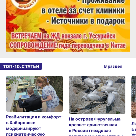
ТОП-10. СТАТЬИ
В раздел
Реабилитация и комфорт:
На острове Фуругельма
в Хабаровске
Л
крепнет единственная
модернизируют
в
в России гнездовая
психиатрическую
У