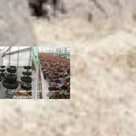
цветников, которые
обслуживает предприятие, без
малого 7,5 тысяч квадратных
метров. На ароматное убранство
краевой столицы из городского
бюджета выделено 15
миллионов рублей.
горзеленстрой сайт
Previous
Next
Как рассказала исполняющая
обязанности директора МБУ
«Горзеленстрой» Зоя Русина,
работы по озеленению
развернутся во всех районах
города, но основной упор будет