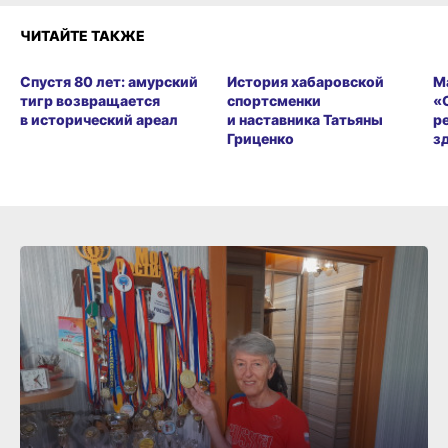
ЧИТАЙТЕ ТАКЖЕ
Спустя 80 лет: амурский
История хабаровской
М
тигр возвращается
спортсменки
«
в исторический ареал
и наставника Татьяны
р
Гриценко
з