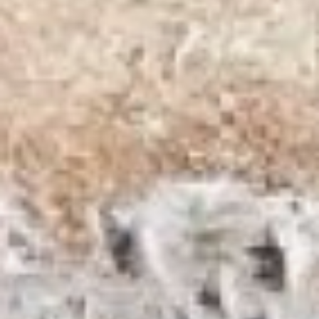
сделан всё же на центр. В
районах растения часто
исчезают с клумб вскоре после
посадки. Цветочное воровство –
большая и пока неразрешимая
проблема хабаровских
растениеводов. Ушлые горожане
выдергивают хрупкие растения
с корнем, уносят к себе на дачи
или во дворы. А бывает, уносят
даже с ящиками или вазонами.
Убытки исчисляются сотнями
корней и тысячами рублей. Пока
ни одного воришку не поймали.
Помимо традиционного
цветочного убранства, в городе
этой весной и осенью пройдут
посадки деревьев. Для этого в
«Горзеленстрое» заготовили
3200 саженцев и 1500 молодых
кустарников. Небольшая часть
из них, около 750 единиц,
высадят этой весной, а
остальные работы оставили на