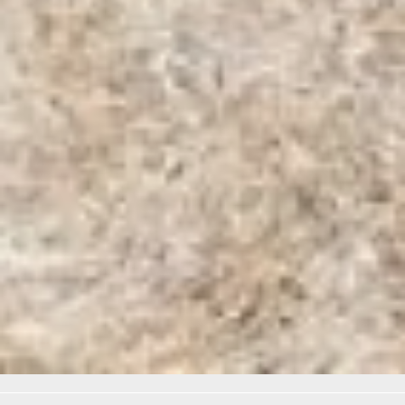
бульварах. А также осенью в
краевом центре вновь начнется
санитарная и омолаживающая
обрезка. Самая массовая
вырубка предстоит Амурскому
бульвару. Там под топор пойдет
почти 800 стволов. Старые и
трухлявые деревья,
представляющие опасность для
пешеходов, уберут, а остальные
подстригут.
Фото автора
Читайте нас в соцсетях:
ВКонтакте
,
Одноклассники,
Телеграм
или
Яндекс.Дзен
и
МАКС
Как вам материал?
Огонь!
Супер
Удивило
Грустно
Злость
Разочарование