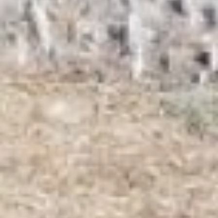
осень. Подмечено, что многие
виды, высаженные под зиму,
приживаются лучше. В этом году
упор делают на хвойные породы
и цветущие деревья.
– В этом году у нас заготовлены
саженцы абрикосов, груши,
яблони, боярышника, липы, дуба,
ясеня, серебристого тополя,
рябины, клена Гиннала,
пузыреплодника и сирени. Из
хвойных пород посадим
лиственницы, сосны и ели, –
рассказала и.о. начальника
предприятия Зоя Русина.
горзеленстрой сайт
Кстати, все саженцы, которые
высаживают на городских
улицах, «местного
производства», выращены в
теплицах и закаленные к
нашему климату. Средний
возраст юных деревьев пять-
десять лет. По словам