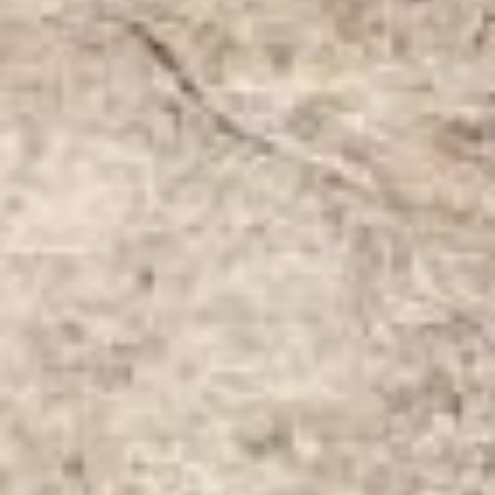
озеленителей, приживаемость
такого материала, по сравнению
с привозными, очень хорошая.
Если не сломают сами горожане.
– Деревья сбивают машины,
портят хулиганы, а иногда их
нагло выкапывают дачники. Так
в прошлом году с городских
улиц украли сразу семь сосен, а
под новый год одной сосне
обрезали макушку, – сетуют
специалисты «Горзеленстроя».
Посадки в этом году пройдут
почти во всех районах
Хабаровска: в поселке Горького,
на площади Блюхера, в скверах
Гастелло и «Города воинской
славы», в парке ДОФ, на
Матвеевском шоссе, на улицах
Карла Маркса, Истомина,
Синельникова, Ломоносова,
Краснореченской, Чкалова,
Уссурийском и Амурском