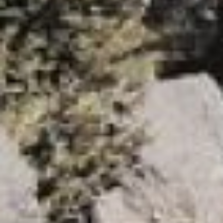
праздничная цветочная
конструкция, а также в районе
«Большой медведицы» будет
специальная композиция,
посвященная «Дню Победы», и в
ряде других мест, – поделилась
планами Нелли Иванова.
Растения для городских улиц
цветоводы подбирали таким
образом, чтобы любоваться
яркими красками горожане и
гости города могли до самой
глубокой осени. Поэтому
высаживать рассаду будут
постепенно. Первая очередь
петуний, бегоний, колеусов,
бархатцев и других цветов
различных форм и окрасок уже
подрастают в теплицах. А в
скором времени будет
высажена новая партия семян,
которые будут подсаживать на
клумбы в течение лета. Общая
площадь хабаровских