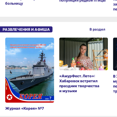
популяция редкой птицы
больницу
з
п
РАЗВЛЕЧЕНИЯ И АФИША
В раздел
«АмурФест. Лето»:
В
Хабаровск встретил
м
праздник творчества
п
и музыки
т
Журнал «Корея» №7