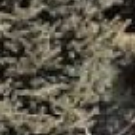
но опять не удалось. Так как
возникли сложности с поливом,
влага не везде попадала, и трава
в композициях быстро сохла, а
цветы увядали. А во время
дождей, наоборот, растения не
успевали просыхать.
Помимо композиций из травы,
традиционно летом в городе
высадят более полумиллиона
цветов и установят почти три
тысячи конструкций так
называемого вертикального
озеленения – башен, шаров,
многоярусных вазонов,
цветочных чаш, кашпо,
балконниц. Первое убранство
город получит уже к 9 мая.
Озеленители обещают показать
тематические цветочные
композиции.
– На Матвеевском шоссе в
районе «Стрелки» будет