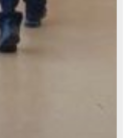
лодотворной
оцессу.
их
временном
али потолки
одные
и системы
оснабжения,
наблюдения
хонные зоны
еская
тет
прошлом году
овским
н конкурс
тий.
ершена
было ремонта
ания.
удалось
тво