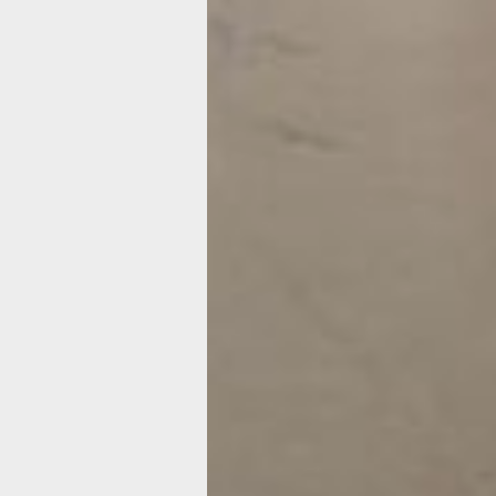
для проживания студентов», — расс
заместитель министра, начальник у
профессионального образования ми
края Людмила Голубицкая.
Вопросы о строительстве и модерни
объектов образования в регионе в р
национальных проектов «Молодежь 
и «Семья» также поднимались на ав
рабочей встрече губернатора Хабаро
Дмитрия Демешина и министра прос
Российской Федерации Сергея Кравц
При этом министр отметил, что в Ха
будет построена одна из 12 передов
международного уровня, которая ст
ключевым центром работы с одарен
всего Дальневосточного федеральног
«Поддержка образовательной отрас
и педагогов является приоритетом к
правительства. На образование выде
четверть бюджета края. На подготов
учебному году направлено почти се
рублей, в том числе свыше 3,5 млрд
из краевого бюджета. В рамках нов
национальных проектов идет капита