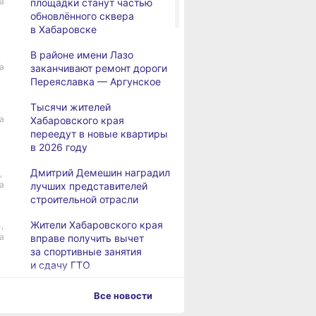
а
площадки станут частью
обновлённого сквера
в Хабаровске
В районе имени Лазо
,
а
заканчивают ремонт дороги
Переяславка — Аргунское
Тысячи жителей
а
Хабаровского края
переедут в новые квартиры
в 2026 году
Дмитрий Демешин наградил
,
а
лучших представителей
строительной отрасли
Жители Хабаровского края
,
а
вправе получить вычет
за спортивные занятия
и сдачу ГТО
В Хабаровске уровень
,
Все новости
а
Амура достиг 427