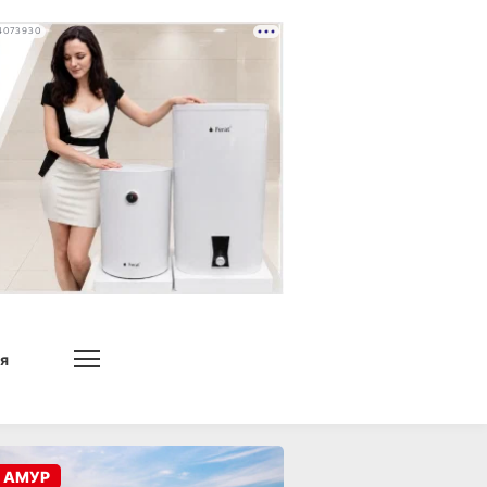
4073930
я
 АМУР