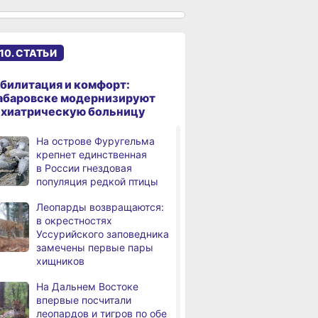
сантиметров
Житель Хабаровского края
,
а
перевёл мошенникам
10. СТАТЬИ
свыше миллиона рублей
В Хабаровске суд
,
билитация и комфорт:
а
рассмотрит дело об ошибке
абаровске модернизируют
при техобслуживании
ихиатрическую больницу
самолёта
На острове Фуругельма
В Хабаровском крае
,
крепнет единственная
а
за сутки произошло 3
в России гнездовая
дорожно-транспортных
популяция редкой птицы
происшествий
Леопарды возвращаются:
В Хабаровске косметолог
в окрестностях
а
осуждена
Уссурийского заповедника
за мошенничество
замечены первые пары
хищников
В Хабаровске потушили
а
крупный пожар
На Дальнем Востоке
в деревянном доме
впервые посчитали
леопардов и тигров по обе
Более сотни граждан
4,