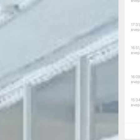
вчер
ыми
оким
манде
пределят
17:31
аровском
вчер
я сразу
ель»,
я», «Россия
16:51,
вчер
молодёжи
а: строятся
вого уровня,
орческие
16:09
дународное
вчер
ряются
ль
15:34
вчер
олодёжь
»,
ект
25 году. В
15:03
го проекта
вчер
программой,