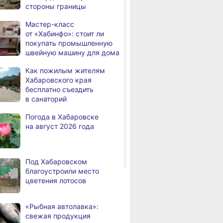
стороны границы
а
с инвалидностью
трудоустроены
Мастер-класс
в Хабаровском крае
от «Хабинфо»: стоит ли
покупать промышленную
Магнитные бури,
,
швейную машину для дома
а
радиационный фон и пробки
в Хабаровске 7 августа
Как пожилым жителям
Хабаровского края
Какой сегодня день: День
3,
бесплатно съездить
а
маяка
в санаторий
В вузы Хабаровского края
8.2026
Погода в Хабаровске
в этом году подали свыше
на август 2026 года
100 тысяч заявлений
Троих хабаровских
8.2026
пожарных наградили
Под Хабаровском
медалями «За спасение
благоустроили место
на пожаре»
цветения лотосов
В Николаевске-на-Амуре
8.2026
по нацпроекту капитально
«Рыбная автолавка»:
ремонтируют кровлю Дома
свежая продукция
культуры