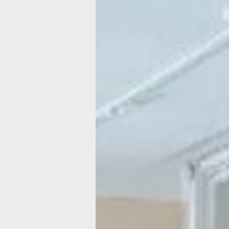
будучи инициативными, ответственн
и целеустремленными, обладая шир
кругозором, умением работать в ко
и добиваться поставленных целей, о
траекторию развития страны. В Хаб
крае рамках нацпроекта реализуютс
несколько программ: «Земский учит
«Модернизация объектов образовани
— страна возможностей» и другие.
Для раскрытия всех возможностей 
в регионе ведётся масштабная работ
современные школы и кампусы миро
проводятся научные олимпиады и тв
конкурсы, активно развивается меж
молодежное сотрудничество и внед
лучшие образовательные практики.
Земский учите
В состав национального проекта «М
и дети» программа «Земский учитель
интегрированная в федеральный про
«Педагоги и наставники», вошла в 20
Хабаровском крае реализация данно
идёт с 2020 года. В соответствии с 