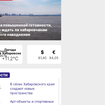
а повышенной готовности,
 ждать ли хабаровчанам
ого наводнения
Погода
$
€
в Хабаровске
+11.2°C
81,40
94,05
ОСТИ
В сёлах Хабаровского края
,
а
создают новые
пространства
Арт‑объекты и спортивные
,