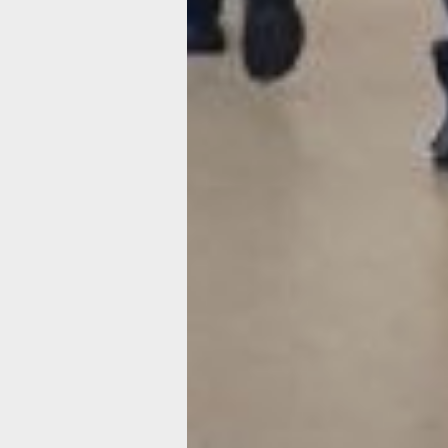
комфортные условия для отдыха и п
подготовки студентов к учебному пр
Всего в общежитии 128 комнат — в н
внутренняя отделка выполнена в со
стиле. Во всём здании отремонтиров
и полы, заменены окна, обновили вх
и внутренние двери. Также поменял
отопления, горячего и холодного вод
канализации, пожаротушения, видео
и электроснабжения. Обновились ку
созданы арт-пространства и студенч
гостиная.
«Развитая инфраструктура — приори
модернизации системы среднего
профессионального образования. В 
по итогам конкурсного отбора Хабар
технологическим колледжем выигра
на капитальный ремонт двух общежи
Масштабная реконструкция уже зав
в общежитии № 1. В помещениях не 
почти 49 лет с момента постройки зд
Благодаря федеральной программе 
кардинально преобразить пространс