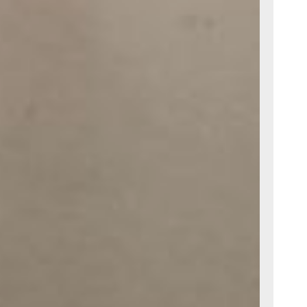
казала
правления
нобрнауки
зации
амках
и дети»
густовской
вского края
вещения
ова.
баровске
ых школ
анет
ными детьми
о округа.
ли
раевого
ляется почти
ку к новому
мь млрд
 —
ых
льный ремонт