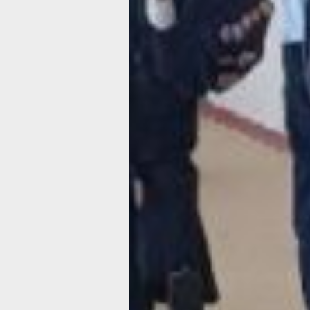
края действует 11 мер поддержки, п
ввести еще две — губернаторскую с
и компенсацию аренды жилья.
Модернизация объ
образования
Между тем, в рамках президентског
«Молодежь и дети» в Хабаровском 
ходом идёт и реализация федеральн
программы «Модернизация школьны
образования», которая была запуще
по поручению Президента России Вл
Владимировича Путина. Всего на пер
2027 гг. из федерального бюджета п
млрд рублей на капитальный ремонт 
новому учебному году ремонтные ра
проведены в 16 муниципальных школ
краевой школе-интернате.
А для студентов Хабаровского техно
колледжа настоящим подарком стал
завершение к началу учебного года 
ремонта общежития. Проведенная м
позволила привести здание в соотве
с нормативами сегодняшнего дня, со