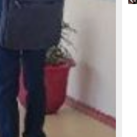
ланируется
типендию
06.0
ектов
о нацпроекта
06.0
крае полным
ой
х систем
на
адимира
иод 2024-
ривлечено 4,4
51 школы. К
боты
ах и в
логического
о
капитального
одернизация
тствие
здав