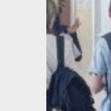
готовность переехать и отработать не
в выбранной школе, а также возраст 
включительно на дату подачи докуме
«Президент России Владимир Влади
Путин поручил продлить данную про
до 2030 года. Её главная задача — о
сельские территории квалифициров
педагогами и закрепить их на новом
месте. В этом году в нашем крае в 
отборе участвовали 158 человек из 4
страны. Победили 9 претендентов из
Тыва и Бурятия, Забайкальского, Кам
Краснодарского, Хабаровского крае
и Новосибирской области. Это учител
и обществознания, русского языка и
начальных классов, физической куль
математики, английского языка и хи
рассказал министр образования и на
Хабаровского края Алексей Мокруши
Помимо «земских учителей» к началу
года в Хабаровский край переехали 
педагогов по различным учебным п
Также к работе в школах приступили
молодых специалистов. Сегодня для 