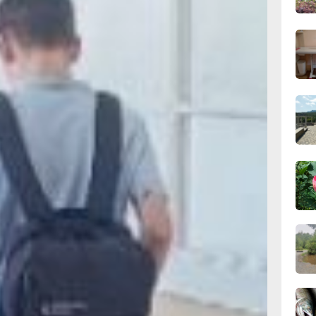
 менее 5 лет
вчер
до 55 лет
нтов.
мирович
грамму
09:28
беспечить
вчер
анными
 рабочем
конкурсном
08:0
5 регионов
вчер
 Республик
чатского,
06.0
в
я истории
 литературы,
туры,
06.0
мии», —
уки
н.
 учебного
еще 80
06.0
рограммам.
 более 400
педагогов