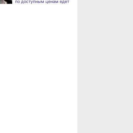
по доступным ценам едет
в районы Хабаровского
В Хабаровске
8.2026
края
на общественный транспорт
наносят слоганы
Пенсионерам
для туристов и жителей
Хабаровского края
положена доплата
В Николаевске-на-Амуре
8.2026
за иждивенцев
появится «умная»
спортивная площадка