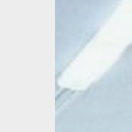
Будущее Росс
создается сег
в Хабаровско
крае делают
ставку
на молодежь
Фото:
Сергей Климченко
В Хабаровском крае продолжается 
президентского нацпроекта «Молоде
О запуске нового нацпроекта 29 фев
года в рамках Послания Федеральн
РФ объявил Президент Российской 
Владимир Владимирович Путин, подч
что в нём должен быть консолидиров
позитивный опыт в сфере молодёжно
Будущее России создается сегодня, и
капитал — это дети и молодежь. Име