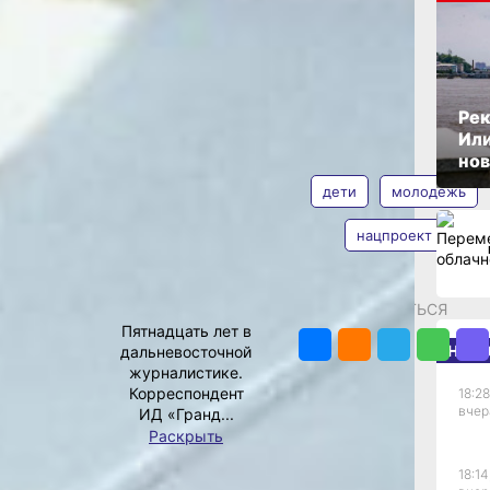
ии
одня:
ОПУБЛИКОВАНО
23 сентября 2025 г., 13:30
м
Рек
Или
АВТОР
ТЕГИ
нов
дети
молодежь
нацпроект
Ирина
реализация
Климченко
ПОДЕЛИТЬСЯ
жь и дети».
Пятнадцать лет в
раля 2024
НОВ
дальневосточной
ому собранию
журналистике.
Федерации
Корреспондент
18:28
еркнув,
вчер
ИД «Гранд...
ан весь
Раскрыть
й политики.
 его главный
18:14
нно они,