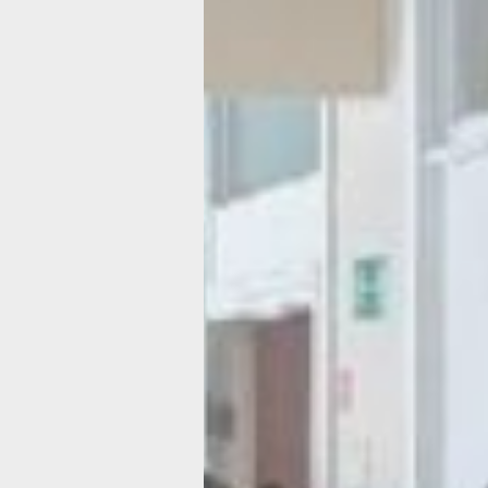
в Дальневосточном федеральном ок
специалисты, переезжающие для ра
в сельскую местность или малые гор
получают единовременную выплату в
млн рублей. Также местные власти
предоставляют «земским учителям» 
в районах Крайнего Севера и прира
к ним местностях оплачивается прое
багажа учителю и членам семьи, про
единовременные выплаты.
«Земские учителя» уже работают в 1
муниципалитетах края — это Амурски
Майский, Ванинский, Верхнебуреинск
Вяземский, имени Лазо, Нанайский, 
Николаевский, Хабаровский муници
районы, а также Охотский, Бикински
муниципальные округа. В новом, 20
учебном году в школах региона прис
к работе ещё девять «земских учите
в Солнечном, Амурском, Ванинском,
и Хабаровском районах.
Основные условия для участия в пр
«Земский учитель»: наличие граждан