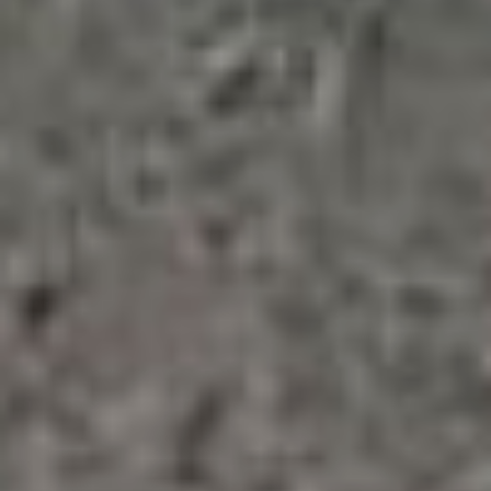
и ликвидацию аварийно-
опасных участков.
Главный вопрос теперь
качество. Смогут ли
подрядчики обеспечить
не только скорость, но и
долговечность, чтобы
новый асфальт пережил
не одну суровую
дальневосточную зиму?
Ответ на него мы получим
уже следующей весной.
Напомним, что в 2024 году
в рамках нацпроекта
«Безопасные качественные
дороги» было
отремонтировано 33
участка трасс общей
протяженностью более 24
километров. На эти цели
было направлено 1,433
миллиарда рублей.
В ТЕМУ: