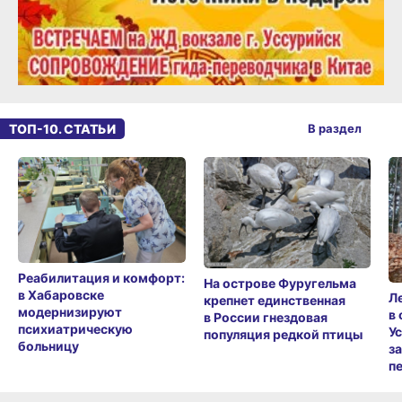
ТОП-10. СТАТЬИ
В раздел
Реабилитация и комфорт:
На острове Фуругельма
в Хабаровске
Л
крепнет единственная
модернизируют
в
в России гнездовая
психиатрическую
У
популяция редкой птицы
больницу
з
п