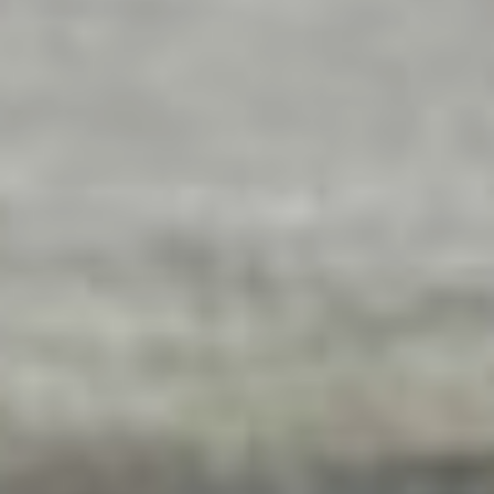
отсыпки и уплотнения
гравийного покрытия.
Флагманские
проекты
Без сомнения, главная
дорожная стройка года —
это
Проспект 60-летия
Октября
. Работы
на участке от улицы
Машинистов до Гаражного
переулка близки
к завершению: выполнено
90% работ. Подрядчики
уже обновили основание,
уложили новый
асфальтобетон,
смонтировали
современные бордюры и,
что крайне важно,
ливневую канализацию.
Отметим, что в прошлом
году капитально
отремонтировали 1,86 км