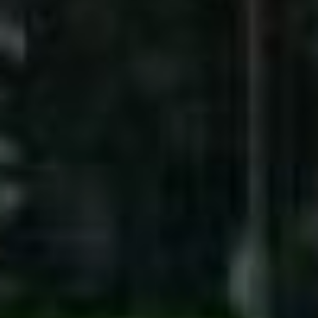
на тепломагистрали М-17
для движения транспорта
открыли
перекресток
Фурманова-Суворова
.
Работы были необходимы
из-за сильного износа
коммуникаций. От
надежности этой
магистрали зависит
теплоснабжение 733
объектов. Это жилые дома
и социальные учреждения
в Южном микрорайоне,
в районах «Амуркабель»
и «Химфармзавод»,
а также в селе Сосновка.
Участок улицы Суворова
был закрыт с 7 сентября.
Первоначально ремонт
планировали завершить
к 20 сентября,
но подрядчики справились
досрочно.
В этом году срочный