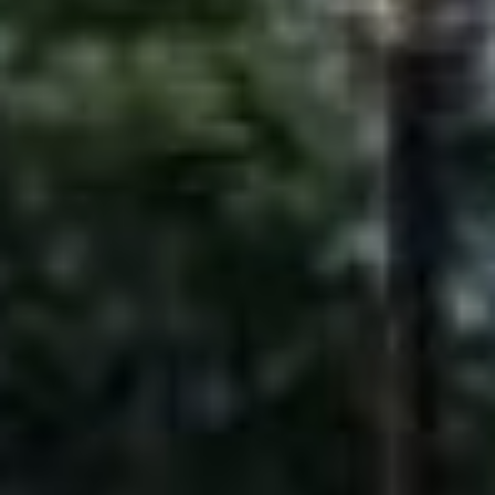
инвестиций. Реакция
горожан разная: кто-то
искренне благодарит
за новые дороги, а кто-то
остаётся недоволен.
Редакция «Хабинфо»
подготовила подробный
обзор текущего состояния
дорожного строительства
в городе. Из нашего
материала вы узнаете,
на каких улицах уже
можно наслаждаться
идеальным асфальтом, а по
каким дорогам пока лучше
передвигаться
с осторожностью.
По жалобам
жителей
В Хабаровске в эти
выходные после
выполнения капитальных
ремонтных работ