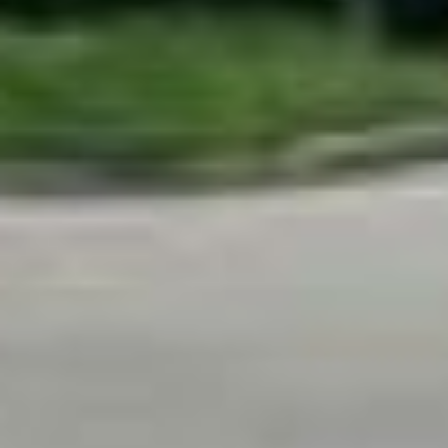
ремонт потребовался
и улице
Ворошилова
,
что находится
также
в Южном микрорайоне. На
состояние одной
из главных транспортных
артерий района
жаловались жители.
Основной причиной износа,
как уточнили в городском
управлении дорог
и внешнего
благоустройства,
послужило движение
тяжелой техники,
связанное
со строительством новых
жилых комплексов вблизи
улицы, а также системные
проблемы
с водоотведением.
Отсутствие эффективной
ливневой канализации