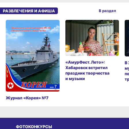
РАЗВЛЕЧЕНИЯ И АФИША
В раздел
«АмурФест. Лето»:
В
Хабаровск встретил
м
праздник творчества
п
и музыки
т
Журнал «Корея» №7
ФОТОКОНКУРСЫ