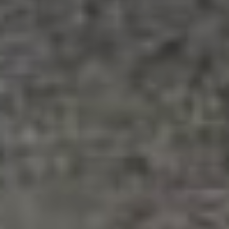
на улице Строительной
планируют к концу
сентября.
Параллельно с этим работы
ведутся и на других
объектах краевого центра.
Так, на улице Калинина (от
Советской до Амурского
бульвара) меняют бордюры
и укладывают щебеночно-
мастичный асфальтобетон.
А на улице
Советской
на
участке от Истомина
до Калинина появится
новый тротуар.
На улице
Тургенева
проведут фрезерование
и уложат верхний слой
износостойкого асфальта.
Фрезерование дорожного
покрытия проводят и на
улице Волочаевской (от
Гамарника до Муравьева-