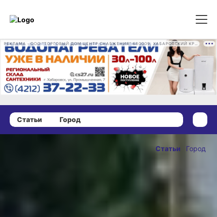
РЕКЛАМА • ООО "ТОРГОВЫЙ ДОМ ЦЕНТР СНАБЖЕНИЯ" 680009, ХАБАРОВСКИЙ КРАЙ, ГОРОД ХАБАРОВСК, ПРОМЫШЛЕННАЯ УЛ., Д. 7 ОГРН 1162724073930
Статьи
Город
19 сентября 2025 г., 13:00
Развязки,
Статьи
Город
асфальт
ОПУБЛИКОВАНО
и ливневки:
19 сентября 2025 г., 13:
как изменился
Хабаровск