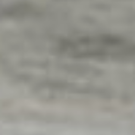
без ожидания
федеральных траншей.
А на состояние улицы
Крестьянской
, точнее
на многочисленные ямы
и промоины, которые
образовывались после
дождей и делали проезд
практически невозможным
жители пожаловались
в ходе прямой линии
с губернатором
Хабаровского края
Дмитрием Демешиным.
Глава региона дал
поручение привести улицу
в порядок. Получение
исполнили, хотя и в
усеченном формате:
вместо долгожданного
асфальта улицу частного
сектора «привели
в порядок» методом