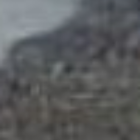
от Краснореченской
до Менделеева.
Как уточнили в управлении
дорог и внешнего
благоустройства, здесь
полностью поменяли схему
ливневой канализации,
обустроили пешеходные
тротуары и заменили
дорожное полотно.
Немного изменилась
и организация дорожного
движения. Так, в месте
пересечения с улицей
Краснореченской
появилась дополнительная
полоса для поворота
направо, что позволит
разгрузить этот
проблемный участок. На
эти работы из городского
бюджета выделено
около 28 миллионов
рублей. Завершить ремонт