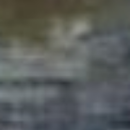
Краснодарской
. Здесь
работы предусматривают
не просто ямочный ремонт,
а кардинальное
расширение: добавление
двух полос движения
и создание удобных
транспортных развязок
с улицей Карла Маркса.
Это должно значительно
разгрузить один из самых
проблемных перекрестков
города.
В ходе ремонта здесь даже
перенесли автобусную
остановку и добавили
павильонов для ожидания
транспорта.
Улица
Аэродромная,
которая тоже давно
требует нового асфальта,
была в планах,
но
капитальный ремонт
перенесли на 2026 год. Как