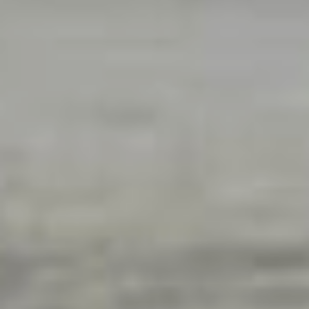
приводило к постоянному
переувлажнению грунта,
что способствовало
быстрому износу
дорожного полотна. После
многочисленных жалоб
горожан в администрацию
и прокуратуру работы
здесь все же начались,
но идут до сих пор.
Также примером
реагирования властей
на запросы горожан стала
улица
Ленинградская
в районе ТЦ «Экодом».
Многочисленные жалобы
на состояние покрытия
ускорили включение
объекта в план дорожных
ремонтов. Финансирование
здесь обеспечили краевой
и муниципальный
бюджеты, что позволило
начать работы