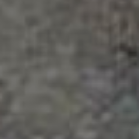
Амурского).
Дороги для новых
микрорайонов
Наряду с ремонтом уже
существующих дорог,
в краевом центре строят
и новые. Так,
в микрорайоне Ореховая
сопка ее еще в прошлом
году заложили улицу
Героев Пассаров
. Ее
длина
три с половиной
километра. Новая дорога
обеспечит транспортную
доступность микрорайона
«Вершины». В настоящему
времени большая часть
работ уже выполнена.
Строится дорога и в
переулке
Брянском
. Она
соединит улицы Совхозную
и Воронежскую. Здесь
подрядчики столкнулись