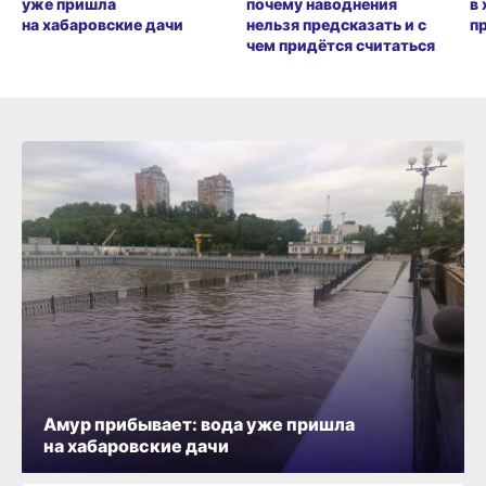
уже пришла
почему наводнения
в
на хабаровские дачи
нельзя предсказать и с
п
чем придётся считаться
Амур прибывает: вода уже пришла
на хабаровские дачи