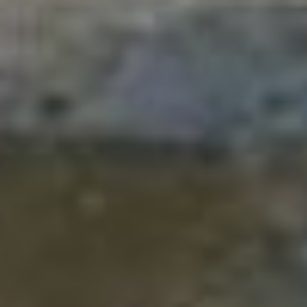
проспекта, а на 2025 год
запланирован участок в 3,2
км. Дорожники обустроили
водоотводные лотки,
уложили новый асфальт
и построить новые
остановки общественного
транспорта. Также
заменили бордюры,
модернизировали
светофоры и систему
освещения.
Еще одной точкой
притяжения дорожных
бригад стал
путепровод
на пересечении
Ленинградского проспекта
и Восточного шоссе
. После
20 лет службы он наконец-
то получает капитальный
апгрейд.
Еще один из ожидаемых
проектов этого года —
реконструкция улицы