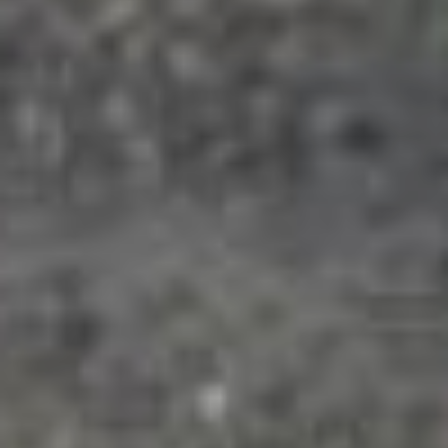
с трудностями,
связанными
с необходимостью
переноса инженерных
коммуникаций, поэтому
работы немного
застопорились. Завершить
объект планируют
в следующем году.
Общий объем инвестиций
в дорожную сеть
Хабаровска в 2025 году
впечатляет.
Непосредственно
в Хабаровске на эти цели
направили 1,16 миллиарда
рублей федеральных
средств. Еще 183 миллиона
рублей планировалось
добавить из краевого
и муниципального
бюджетов. Эти деньги
пошли на точечный
ямочный ремонт