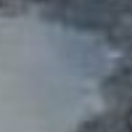
пояснили в мэрии, причина
— планы «Газпрома»
по прокладке газопровода
в этом районе. Логично
сначала завершить работы
с коммуникациями, а затем
уже класть современное
дорожное полотно, а не
вскрывать свежий асфальт.
До этого момента
дорожные службы будут
проводить ямочный ремонт
участка.
Еще один из значимых
объектов — улица
Строительная
. На
состояние этой дороги
также регулярно поступали
жалобы от жителей. В
текущем году дорожные
рабочие завершают
комплексные ремонтные
работы на участке